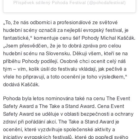
Příspěvek sdílený Pohoda Festival (@pohodafestival)
„To, že nás odborníci a profesionálové ze světové
hudební scény označili za nejlepší evropský festival, je
fantastické,“ komentuje cenu šéf Pohody Michal Kaščák.
„Jsem přesvědčen, že je to dobrá zpráva pro celou
hudební scénu na Slovensku. Děkuji všem, kteří se na
příběhu Pohody podílejí. Osobně chci ocenit celý náš
tým
–⁠⁠⁠
vím, kolik úsilí do festivalu vkládají, jak pečlivě a
vřele ho připravují, a toto ocenění je toho výsledkem,“
dodává Kaščák.
Pohoda byla letos nominována také na cenu The Event
Safety Award a The Take a Stand Award. Cena Event
Safety Award se uděluje v oblasti bezpečnosti a ochrany
zdraví při pořádání akcí. The Take a Stand Award je
ocenění, které vyzdvihuje společenské aktivity a
iniciativy evropských festivalů, které do popředí svého