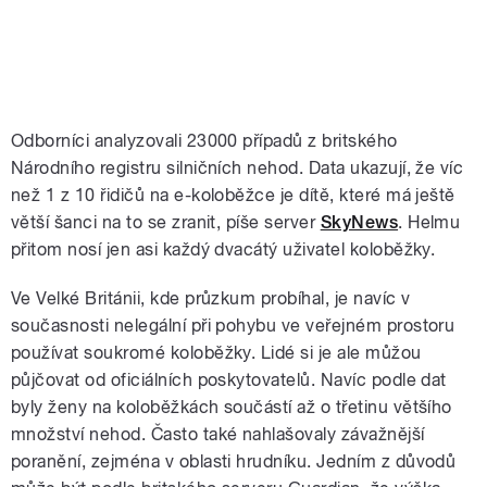
Odborníci analyzovali 23000 případů z britského
Národního registru silničních nehod. Data ukazují, že víc
než 1 z 10 řidičů na e-koloběžce je dítě, které má ještě
větší šanci na to se zranit, píše server
SkyNews
. Helmu
přitom nosí jen asi každý dvacátý uživatel koloběžky.
Ve Velké Británii, kde průzkum probíhal, je navíc v
současnosti nelegální při pohybu ve veřejném prostoru
používat soukromé koloběžky. Lidé si je ale můžou
půjčovat od oficiálních poskytovatelů. Navíc podle dat
byly ženy na koloběžkách součástí až o třetinu většího
množství nehod. Často také nahlašovaly závažnější
poranění, zejména v oblasti hrudníku. Jedním z důvodů