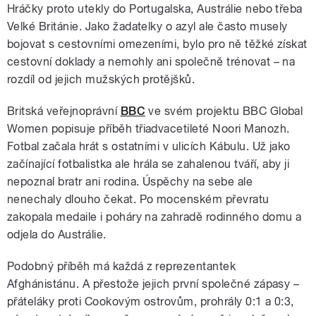
Hráčky proto utekly do Portugalska, Austrálie nebo třeba
Velké Británie. Jako žadatelky o azyl ale často musely
bojovat s cestovními omezeními, bylo pro ně těžké získat
cestovní doklady a nemohly ani společně trénovat – na
rozdíl od jejich mužských protějšků.
Britská veřejnoprávní
BBC
ve svém projektu BBC Global
Women popisuje příběh třiadvacetileté Noori Manozh.
Fotbal začala hrát s ostatními v ulicích Kábulu. Už jako
začínající fotbalistka ale hrála se zahalenou tváří, aby ji
nepoznal bratr ani rodina. Úspěchy na sebe ale
nenechaly dlouho čekat. Po mocenském převratu
zakopala medaile i poháry na zahradě rodinného domu a
odjela do Austrálie.
Podobný příběh má každá z reprezentantek
Afghánistánu. A přestože jejich první společné zápasy –
přáteláky proti Cookovým ostrovům, prohrály 0:1 a 0:3,