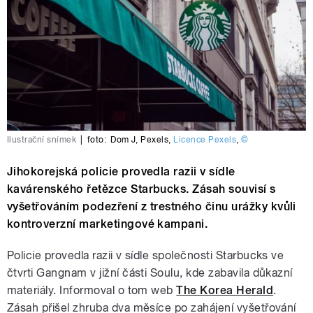
Ilustrační snímek
|
foto:
Dom J
,
Pexels
,
Licence Pexels
,
©
Jihokorejská policie provedla razii v sídle
kavárenského řetězce Starbucks. Zásah souvisí s
vyšetřováním podezření z trestného činu urážky kvůli
kontroverzní marketingové kampani.
Policie provedla razii v sídle společnosti Starbucks ve
čtvrti Gangnam v jižní části Soulu, kde zabavila důkazní
materiály. Informoval o tom web
The Korea Herald
.
Zásah přišel zhruba dva měsíce po zahájení vyšetřování