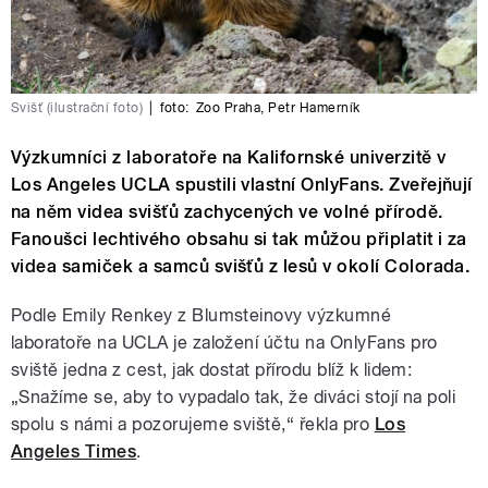
Svišť (ilustrační foto)
|
foto:
Zoo Praha
,
Petr Hamerník
Výzkumníci z laboratoře na Kalifornské univerzitě v
Los Angeles UCLA spustili vlastní OnlyFans. Zveřejňují
na něm videa svišťů zachycených ve volné přírodě.
Fanoušci lechtivého obsahu si tak můžou připlatit i za
videa samiček a samců svišťů z lesů v okolí Colorada.
Podle Emily Renkey z Blumsteinovy výzkumné
laboratoře na UCLA je založení účtu na OnlyFans pro
sviště jedna z cest, jak dostat přírodu blíž k lidem:
„Snažíme se, aby to vypadalo tak, že diváci stojí na poli
spolu s námi a pozorujeme sviště,“ řekla pro
Los
Angeles Times
.