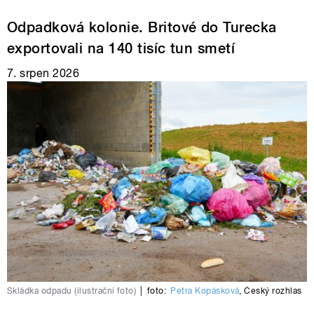
Odpadková kolonie. Britové do Turecka
exportovali na 140 tisíc tun smetí
7. srpen 2026
Skládka odpadu (ilustrační foto)
|
foto:
Petra Kopásková
,
Český rozhlas