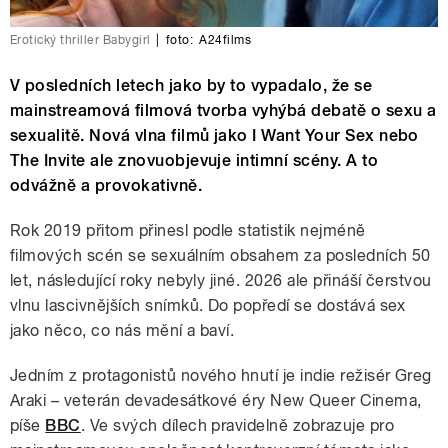
Erotický thriller Babygirl
|
foto:
A24films
V posledních letech jako by to vypadalo, že se
mainstreamová filmová tvorba vyhýbá debatě o sexu a
sexualitě. Nová vlna filmů jako I Want Your Sex nebo
The Invite ale znovuobjevuje intimní scény. A to
odvážně a provokativně.
Rok 2019 přitom přinesl podle statistik nejméně
filmových scén se sexuálním obsahem za posledních 50
let, následující roky nebyly jiné. 2026 ale přináší čerstvou
vlnu lascivnějších snímků. Do popředí se dostává sex
jako něco, co nás mění a baví.
Jedním z protagonistů nového hnutí je indie režisér Greg
Araki – veterán devadesátkové éry New Queer Cinema,
píše
BBC
. Ve svých dílech pravidelně zobrazuje pro