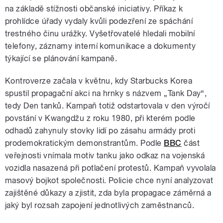
na základě stížnosti občanské iniciativy. Příkaz k
prohlídce úřady vydaly kvůli podezření ze spáchání
trestného činu urážky. Vyšetřovatelé hledali mobilní
telefony, záznamy interní komunikace a dokumenty
týkající se plánování kampaně.
Kontroverze začala v květnu, kdy Starbucks Korea
spustil propagační akci na hrnky s názvem „Tank Day“,
tedy Den tanků. Kampaň totiž odstartovala v den výročí
povstání v Kwangdžu z roku 1980, při kterém podle
odhadů zahynuly stovky lidí po zásahu armády proti
prodemokratickým demonstrantům. Podle
BBC
část
veřejnosti vnímala motiv tanku jako odkaz na vojenská
vozidla nasazená při potlačení protestů. Kampaň vyvolala
masový bojkot společnosti. Policie chce nyní analyzovat
zajištěné důkazy a zjistit, zda byla propagace záměrná a
jaký byl rozsah zapojení jednotlivých zaměstnanců.