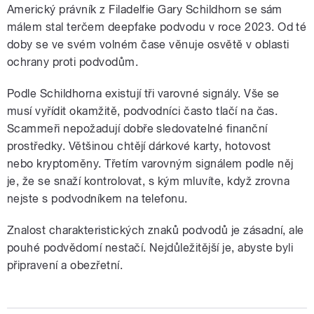
Americký právník z Filadelfie Gary Schildhorn se sám
málem stal terčem deepfake podvodu v roce 2023. Od té
doby se ve svém volném čase věnuje osvětě v oblasti
ochrany proti podvodům.
Podle Schildhorna existují tři varovné signály. Vše se
musí vyřídit okamžitě, podvodníci často tlačí na čas.
Scammeři nepožadují dobře sledovatelné finanční
prostředky. Většinou chtějí dárkové karty, hotovost
nebo kryptoměny. Třetím varovným signálem podle něj
je, že se snaží kontrolovat, s kým mluvíte, když zrovna
nejste s podvodníkem na telefonu.
Znalost charakteristických znaků podvodů je zásadní, ale
pouhé podvědomí nestačí. Nejdůležitější je, abyste byli
připravení a obezřetní.