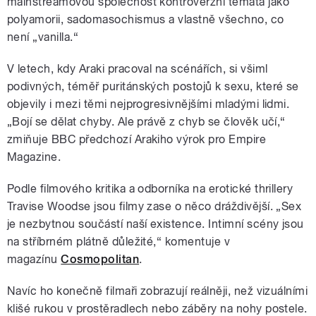
mainstreamovou společnost kontroverzní témata jako
polyamorii, sadomasochismus a vlastně všechno, co
není „vanilla.“
V letech, kdy Araki pracoval na scénářích, si všiml
podivných, téměř puritánských postojů k sexu, které se
objevily i mezi těmi nejprogresivnějšími mladými lidmi.
„Bojí se dělat chyby. Ale právě z chyb se člověk učí,“
zmiňuje BBC předchozí Arakiho výrok pro Empire
Magazine.
Podle filmového kritika a odborníka na erotické thrillery
Travise Woodse jsou filmy zase o něco dráždivější. „Sex
je nezbytnou součástí naší existence. Intimní scény jsou
na stříbrném plátně důležité,
“ komentuje v
magazínu
Cosmopolitan
.
Navíc ho konečně filmaři zobrazují reálněji, než vizuálními
klišé rukou v prostěradlech nebo záběry na nohy postele.