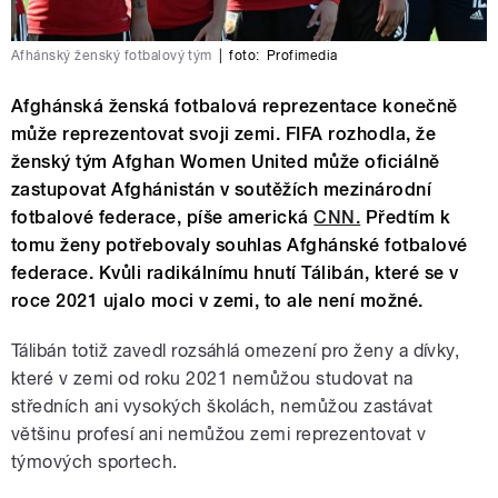
Afhánský ženský fotbalový tým
|
foto:
Profimedia
Afghánská ženská fotbalová reprezentace konečně
může reprezentovat svoji zemi. FIFA rozhodla, že
ženský tým Afghan Women United může oficiálně
zastupovat Afghánistán v soutěžích mezinárodní
fotbalové federace, píše americká
CNN.
Předtím k
tomu ženy potřebovaly souhlas Afghánské fotbalové
federace. Kvůli radikálnímu hnutí Tálibán, které se v
roce 2021 ujalo moci v zemi, to ale není možné.
Tálibán totiž zavedl rozsáhlá omezení pro ženy a dívky,
které v zemi od roku 2021 nemůžou studovat na
středních ani vysokých školách, nemůžou zastávat
většinu profesí ani nemůžou zemi reprezentovat v
týmových sportech.