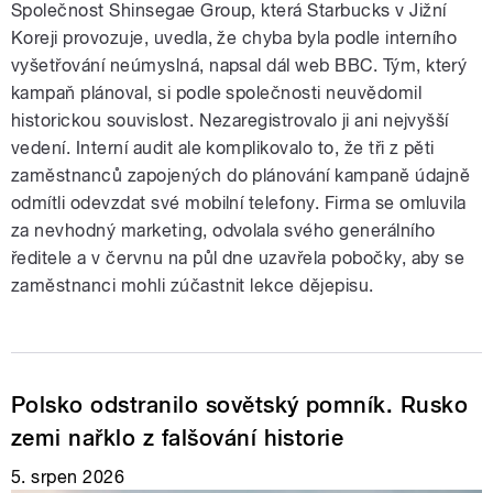
Společnost Shinsegae Group, která Starbucks v Jižní
Koreji provozuje, uvedla, že chyba byla podle interního
vyšetřování neúmyslná, napsal dál web BBC. Tým, který
kampaň plánoval, si podle společnosti neuvědomil
historickou souvislost. Nezaregistrovalo ji ani nejvyšší
vedení. Interní audit ale komplikovalo to, že tři z pěti
zaměstnanců zapojených do plánování kampaně údajně
odmítli odevzdat své mobilní telefony. Firma se omluvila
za nevhodný marketing, odvolala svého generálního
ředitele a v červnu na půl dne uzavřela pobočky, aby se
zaměstnanci mohli zúčastnit lekce dějepisu.
Polsko odstranilo sovětský pomník. Rusko
zemi nařklo z falšování historie
5. srpen 2026