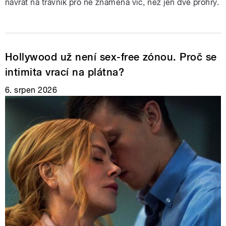
návrat na trávník pro ně znamená víc, než jen dvě prohry.
Hollywood už není sex-free zónou. Proč se
intimita vrací na plátna?
6. srpen 2026