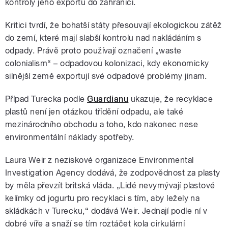
kontroly jeho exportu do zahraničí.
Kritici tvrdí, že bohatší státy přesouvají ekologickou zátěž
do zemí, které mají slabší kontrolu nad nakládáním s
odpady. Právě proto používají označení „waste
colonialism“ – odpadovou kolonizaci, kdy ekonomicky
silnější země exportují své odpadové problémy jinam.
Případ Turecka podle
Guardianu
ukazuje, že recyklace
plastů není jen otázkou třídění odpadu, ale také
mezinárodního obchodu a toho, kdo nakonec nese
environmentální náklady spotřeby.
Laura Weir z neziskové organizace Environmental
Investigation Agency dodává, že zodpovědnost za plasty
by měla převzít britská vláda. „Lidé nevymývají plastové
kelímky od jogurtu pro recyklaci s tím, aby ležely na
skládkách v Turecku,“ dodává Weir. Jednají podle ní v
dobré víře a snaží se tím roztáčet kola cirkulární