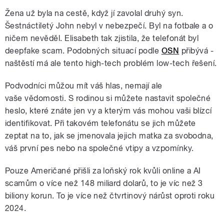
Žena už byla na cestě, když jí zavolal druhý syn.
Šestnáctiletý John nebyl v nebezpečí. Byl na fotbale a o
ničem nevěděl. Elisabeth tak zjistila, že telefonát byl
deepfake scam. Podobných situací podle
OSN
přibývá -
naštěstí má ale tento high-tech problém low-tech řešení.
Podvodníci můžou mít váš hlas, nemají ale
vaše vědomosti. S rodinou si můžete nastavit společné
heslo, které znáte jen vy a kterým vás mohou vaši blízcí
identifikovat. Při takovém telefonátu se jich můžete
zeptat na to, jak se jmenovala jejich matka za svobodna,
váš první pes nebo na společné vtipy a vzpomínky.
Pouze Američané přišli za loňský rok kvůli online a AI
scamům o více než 148 miliard dolarů, to je víc než 3
biliony korun. To je více než čtvrtinový nárůst oproti roku
2024.