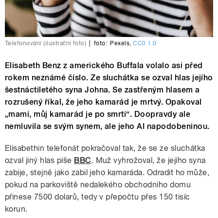
Telefonování (ilustrační foto)
|
foto:
Pexels
,
CC0 1.0
Elisabeth Benz z amerického Buffala volalo asi před
rokem neznámé číslo. Ze sluchátka se ozval hlas jejího
šestnáctiletého syna Johna. Se zastřeným hlasem a
rozrušený říkal, že jeho kamarád je mrtvý. Opakoval
„mami, můj kamarád je po smrti“. Doopravdy ale
nemluvila se svým synem, ale jeho AI napodobeninou.
Elisabethin telefonát pokračoval tak, že se ze sluchátka
ozval jiný hlas píše
BBC
. Muž vyhrožoval, že jejího syna
zabije, stejně jako zabil jeho kamaráda. Odradit ho může,
pokud na parkoviště nedalekého obchodního domu
přinese 7500 dolarů, tedy v přepočtu přes 150 tisíc
korun.