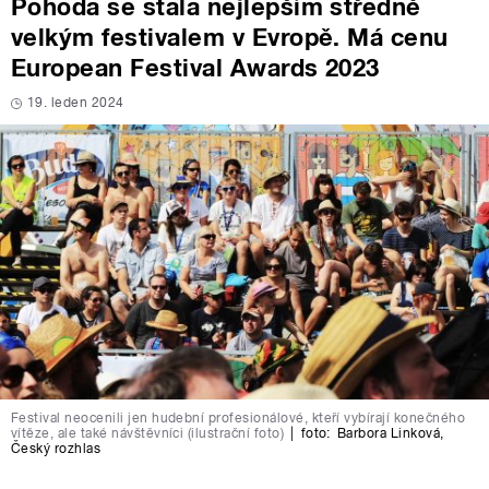
Pohoda se stala nejlepším středně
velkým festivalem v Evropě. Má cenu
European Festival Awards 2023
19. leden 2024
Festival neocenili jen hudební profesionálové, kteří vybírají konečného
vítěze, ale také návštěvníci (ilustrační foto)
|
foto:
Barbora Linková
,
Český rozhlas