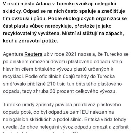
V okolí města Adana v Turecku vznikají nelegální
skládky. Odpad se na nich často spaluje a znečišťuje
tím ovzduší i půdu. Podle ekologických organizací se
část plastu vůbec nerecykluje, přestože je jako
recyklovatelný vyvážena. Místní si stěžují na zápach,
kouř a zdravotní potíže.
Agentura
Reuters
už v roce 2021 napsala, že Turecko se
po čínském omezení dovozu plastového odpadu stalo
hlavním cílem britského vývozu plastů určených k
recyklaci. Podle oficiálních údajů tehdy do Turecka
směřovalo přibližně 210 tisíc tun britského plastového
odpadu, tedy zhruba 30 procent celkového vývozu.
Turecké úřady zpřísnily pravidla pro dovoz plastového
odpadu poté, co byl odpad ze zemí EU nalezen na
nelegálních skládkách a podél silnic. Britská vláda tehdy
uvedla, že chce nelegální vývoz odpadu omezit a zpřísnit