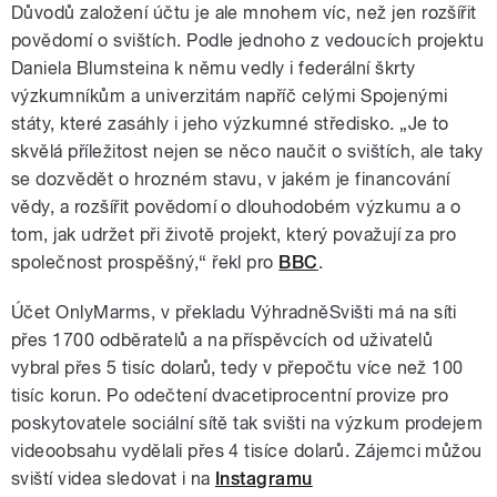
Důvodů založení účtu je ale mnohem víc, než jen rozšířit
povědomí o svištích. Podle jednoho z vedoucích projektu
Daniela Blumsteina k němu vedly i federální škrty
výzkumníkům a univerzitám napříč celými Spojenými
státy, které zasáhly i jeho výzkumné středisko. „Je to
skvělá příležitost nejen se něco naučit o svištích, ale taky
se dozvědět o hrozném stavu, v jakém je financování
vědy, a rozšířit povědomí o dlouhodobém výzkumu a o
tom, jak udržet při životě projekt, který považují za pro
společnost prospěšný,“ řekl pro
BBC
.
Účet OnlyMarms, v překladu VýhradněSvišti má na síti
přes 1700 odběratelů a na příspěvcích od uživatelů
vybral přes 5 tisíc dolarů, tedy v přepočtu více než 100
tisíc korun. Po odečtení dvacetiprocentní provize pro
poskytovatele sociální sítě tak svišti na výzkum prodejem
videoobsahu vydělali přes 4 tisíce dolarů. Zájemci můžou
sviští videa sledovat i na
Instagramu