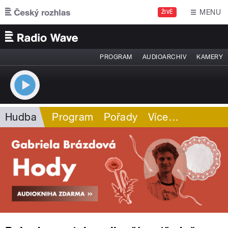
Přejít k hlavnímu obsahu
MENU
ŽIVĚ
PROGRAM
AUDIOARCHIV
KAMERY
Hudba
Program
Pořady
Více
…