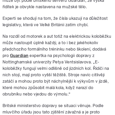
může být podle britského serveru Guardian, že výška
řídítek je obvykle nastavena na mužské tělo.
Experti se shodují na tom, že čísla ukazují na důležitost
legislativy, která ve Velké Británii zatím chybí.
Na rozdíl od motorek a aut totiž na elektrickou koloběžku
může nastoupit úplně každý, a to i bez jakéhokoliv
předchozího formálního tréninku nebo školení, dodává
pro
Guardian
expertka na psychologii dopravy z
Nottinghamské univerzity Petya Ventsislavova. „E-
koloběžky fungují velmi odlišně od jízdních kol. Řidiči na
nich stojí, mají proto vyšší těžiště. Stroje navíc citlivěji
zatáčí a mohou proto být náchylnější k výkyvům v jízdě,
které mohou způsobit malá kola, když narazí do
obrubníku nebo vjedou do výmolu.“
Britské ministerstvo dopravy se situaci věnuje. Podle
mluvčího úřadu jsou tato zjištění závažná a je proto