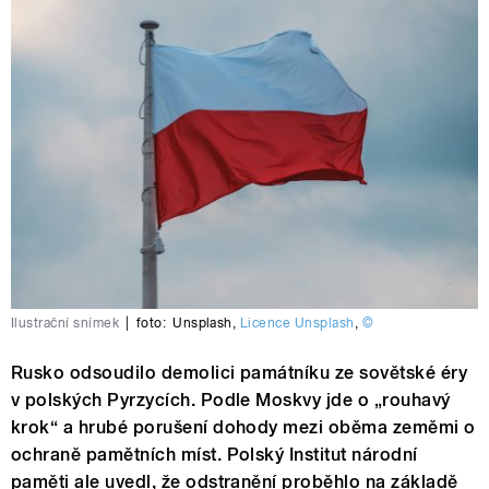
Ilustrační snímek
|
foto:
Unsplash
,
Licence Unsplash
,
©
Rusko odsoudilo demolici památníku ze sovětské éry
v polských Pyrzycích. Podle Moskvy jde o „rouhavý
krok“ a hrubé porušení dohody mezi oběma zeměmi o
ochraně pamětních míst. Polský Institut národní
paměti ale uvedl, že odstranění proběhlo na základě