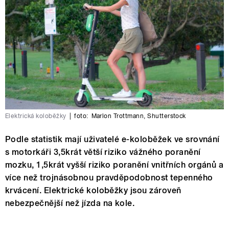
Elektrická koloběžky
|
foto:
Marlon Trottmann
,
Shutterstock
Podle statistik mají uživatelé e-koloběžek ve srovnání
s motorkáři 3,5krát větší riziko vážného poranění
mozku, 1,5krát vyšší riziko poranění vnitřních orgánů a
více než trojnásobnou pravděpodobnost tepenného
krvácení. Elektrické koloběžky jsou zároveň
nebezpečnější než jízda na kole.