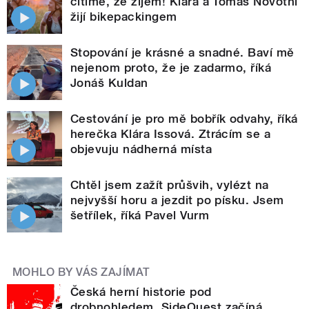
cítíme, že žijem! Klára a Tomáš Novotní
žijí bikepackingem
Stopování je krásné a snadné. Baví mě
nejenom proto, že je zadarmo, říká
Jonáš Kuldan
Cestování je pro mě bobřík odvahy, říká
herečka Klára Issová. Ztrácím se a
objevuju nádherná místa
Chtěl jsem zažít průšvih, vylézt na
nejvyšší horu a jezdit po písku. Jsem
šetřílek, říká Pavel Vurm
MOHLO BY VÁS ZAJÍMAT
Česká herní historie pod
drobnohledem. SideQuest začíná