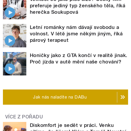
preferuje jediný typ ženského těla, říká
herečka Soukupová
Letní románky nám dávají svobodu a
volnost. V létě jsme někým jiným, říká
párový terapeut
Honičky jako z GTA končí v realitě jinak.
Proč jízda v autě mění naše chování?
Jak nás naladíte na DABu
VÍCE Z POŘADU
Diskomfort je sedět v práci. Venku