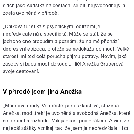
sítích jako Autistka na cestách, se cítí nejsvobodnější a
zcela uvolněná v přírodě.
„Dálková turistika s psychickými obtížemi je
nepředvídatelná a specifická. Může se stát, že se
jednoho dne probudím a poznám, že na mě přichází
depresivní epizoda, protože se nedokážu pohnout. Velké
starosti mi teď dělá porucha příjmu potravy. Nevím, jaké
zásoby si budu moct dokoupit,“ líčí Anežka Gruberová
svoje cestování.
V přírodě jsem jiná Anežka
„Mám dva módy. Ve městě jsem úzkostlivá, stažená
Anežka, mód ‚trek‘ je uvolněná a svobodná Anežka, které
se nenechá rozhodit. Miluju spaní pod širákem. A vím, že
nejlepší zážitky vznikají tak, že jsem je nepředvídala,“ líčí