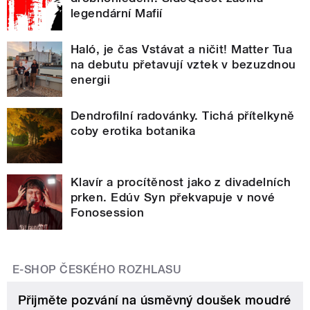
legendární Mafií
Haló, je čas Vstávat a ničit! Matter Tua
na debutu přetavují vztek v bezuzdnou
energii
Dendrofilní radovánky. Tichá přítelkyně
coby erotika botanika
Klavír a procítěnost jako z divadelních
prken. Edúv Syn překvapuje v nové
Fonosession
E-SHOP ČESKÉHO ROZHLASU
Přijměte pozvání na úsměvný doušek moudré