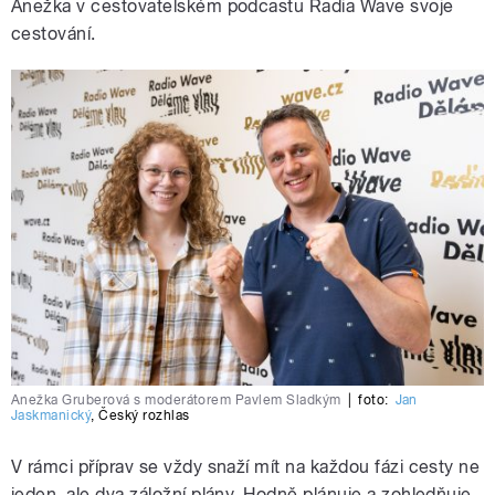
Anežka v cestovatelském podcastu Radia Wave svoje
cestování.
Anežka Gruberová s moderátorem Pavlem Sladkým
|
foto:
Jan
Jaskmanický
,
Český rozhlas
V rámci příprav se vždy snaží mít na každou fázi cesty ne
jeden, ale dva záložní plány. Hodně plánuje a zohledňuje