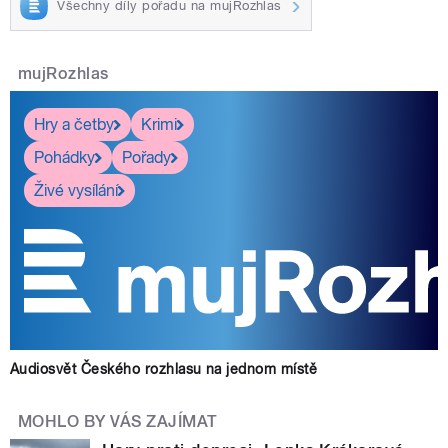
Všechny díly pořadu na mujRozhlas
mujRozhlas
Hry a četby
Krimi
Pohádky
Pořady
Živé vysílání
Audiosvět Českého rozhlasu na jednom místě
MOHLO BY VÁS ZAJÍMAT