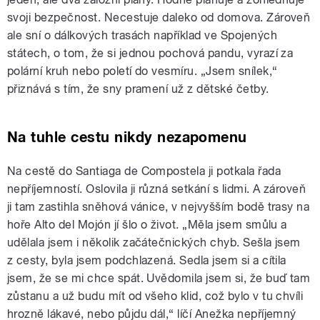
svoji bezpečnost. Necestuje daleko od domova. Zároveň
ale sní o dálkových trasách například ve Spojených
státech, o tom, že si jednou pochová pandu, vyrazí za
polární kruh nebo poletí do vesmíru. „Jsem snílek,“
přiznává s tím, že sny pramení už z dětské četby.
Na tuhle cestu nikdy nezapomenu
Na cestě do Santiaga de Compostela ji potkala řada
nepříjemností. Oslovila ji různá setkání s lidmi.
A zároveň
ji tam zastihla sněhová vánice, v nejvyšším bodě trasy na
hoře Alto del Mojón jí šlo o život.
„Měla jsem smůlu a
udělala jsem i několik začátečnických chyb. Sešla jsem
z cesty, byla jsem podchlazená. Sedla jsem si a cítila
jsem, že se mi chce spát. Uvědomila jsem si, že buď tam
zůstanu a už budu mít od všeho klid, což bylo v tu chvíli
hrozně lákavé, nebo půjdu dál,“ líčí Anežka nepříjemný