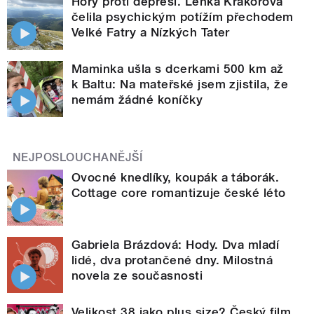
Hory proti depresi. Lenka Krákorová
čelila psychickým potížím přechodem
Velké Fatry a Nízkých Tater
Maminka ušla s dcerkami 500 km až
k Baltu: Na mateřské jsem zjistila, že
nemám žádné koníčky
NEJPOSLOUCHANĚJŠÍ
Ovocné knedlíky, koupák a táborák.
Cottage core romantizuje české léto
Gabriela Brázdová: Hody. Dva mladí
lidé, dva protančené dny. Milostná
novela ze současnosti
Velikost 38 jako plus size? Český film