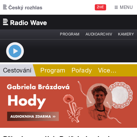
Přejít k hlavnímu obsahu
MENU
ŽIVĚ
PROGRAM
AUDIOARCHIV
KAMERY
Cestování
Program
Pořady
Více
…