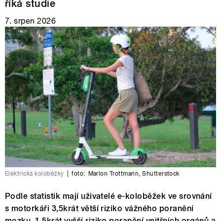
říká studie
7. srpen 2026
Elektrická koloběžky
|
foto:
Marlon Trottmann
,
Shutterstock
Podle statistik mají uživatelé e-koloběžek ve srovnání
s motorkáři 3,5krát větší riziko vážného poranění
mozku, 1,5krát vyšší riziko poranění vnitřních orgánů a