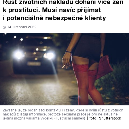
Růst životních nákladů dohání více žen
k prostituci. Musí navíc přijímat
i potenciálně nebezpečné klienty
14. listopad 2022
Závažné je, že organizaci kontaktují i ženy, které si kvůli růstu životních
nákladů zjišťují informace, protože sexuální práce je pro ně aktuálně
jediná možná varianta výdělku (ilustrační snímek)
|
foto:
Shutterstock