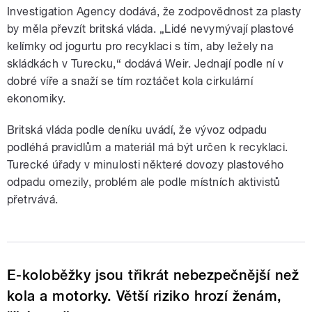
Investigation Agency dodává, že zodpovědnost za plasty
by měla převzít britská vláda. „Lidé nevymývají plastové
kelímky od jogurtu pro recyklaci s tím, aby ležely na
skládkách v Turecku,“ dodává Weir. Jednají podle ní v
dobré víře a snaží se tím roztáčet kola cirkulární
ekonomiky.
Britská vláda podle deníku uvádí, že vývoz odpadu
podléhá pravidlům a materiál má být určen k recyklaci.
Turecké úřady v minulosti některé dovozy plastového
odpadu omezily, problém ale podle místních aktivistů
přetrvává.
E-koloběžky jsou třikrát nebezpečnější než
kola a motorky. Větší riziko hrozí ženám,