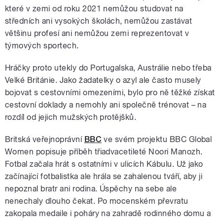
které v zemi od roku 2021 nemůžou studovat na
středních ani vysokých školách, nemůžou zastávat
většinu profesí ani nemůžou zemi reprezentovat v
týmových sportech.
Hráčky proto utekly do Portugalska, Austrálie nebo třeba
Velké Británie. Jako žadatelky o azyl ale často musely
bojovat s cestovními omezeními, bylo pro ně těžké získat
cestovní doklady a nemohly ani společně trénovat – na
rozdíl od jejich mužských protějšků.
Britská veřejnoprávní
BBC
ve svém projektu BBC Global
Women popisuje příběh třiadvacetileté Noori Manozh.
Fotbal začala hrát s ostatními v ulicích Kábulu. Už jako
začínající fotbalistka ale hrála se zahalenou tváří, aby ji
nepoznal bratr ani rodina. Úspěchy na sebe ale
nenechaly dlouho čekat. Po mocenském převratu
zakopala medaile i poháry na zahradě rodinného domu a