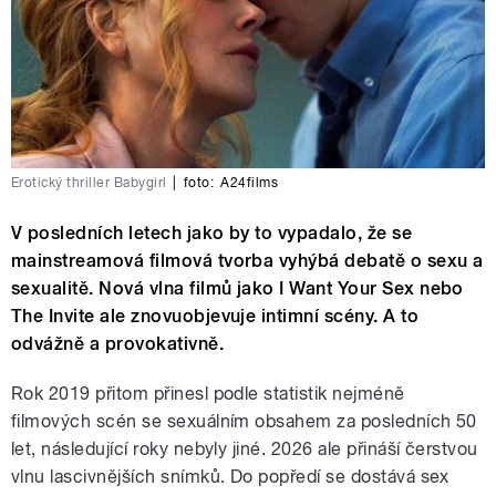
Erotický thriller Babygirl
|
foto:
A24films
V posledních letech jako by to vypadalo, že se
mainstreamová filmová tvorba vyhýbá debatě o sexu a
sexualitě. Nová vlna filmů jako I Want Your Sex nebo
The Invite ale znovuobjevuje intimní scény. A to
odvážně a provokativně.
Rok 2019 přitom přinesl podle statistik nejméně
filmových scén se sexuálním obsahem za posledních 50
let, následující roky nebyly jiné. 2026 ale přináší čerstvou
vlnu lascivnějších snímků. Do popředí se dostává sex