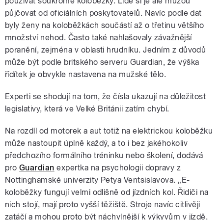
používat soukromé koloběžky. Lidé si je ale můžou
půjčovat od oficiálních poskytovatelů. Navíc podle dat
byly ženy na koloběžkách součástí až o třetinu většího
množství nehod. Často také nahlašovaly závažnější
poranění, zejména v oblasti hrudníku. Jedním z důvodů
může být podle britského serveru Guardian, že výška
řídítek je obvykle nastavena na mužské tělo.
Experti se shodují na tom, že čísla ukazují na důležitost
legislativy, která ve Velké Británii zatím chybí.
Na rozdíl od motorek a aut totiž na elektrickou koloběžku
může nastoupit úplně každý, a to i bez jakéhokoliv
předchozího formálního tréninku nebo školení, dodává
pro
Guardian
expertka na psychologii dopravy z
Nottinghamské univerzity Petya Ventsislavova. „E-
koloběžky fungují velmi odlišně od jízdních kol. Řidiči na
nich stojí, mají proto vyšší těžiště. Stroje navíc citlivěji
zatáčí a mohou proto být náchylnější k výkyvům v jízdě,