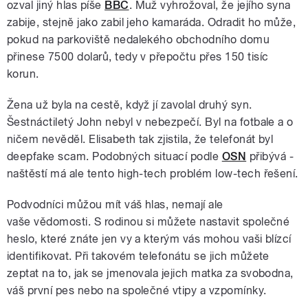
ozval jiný hlas píše
BBC
. Muž vyhrožoval, že jejího syna
zabije, stejně jako zabil jeho kamaráda. Odradit ho může,
pokud na parkoviště nedalekého obchodního domu
přinese 7500 dolarů, tedy v přepočtu přes 150 tisíc
korun.
Žena už byla na cestě, když jí zavolal druhý syn.
Šestnáctiletý John nebyl v nebezpečí. Byl na fotbale a o
ničem nevěděl. Elisabeth tak zjistila, že telefonát byl
deepfake scam. Podobných situací podle
OSN
přibývá -
naštěstí má ale tento high-tech problém low-tech řešení.
Podvodníci můžou mít váš hlas, nemají ale
vaše vědomosti. S rodinou si můžete nastavit společné
heslo, které znáte jen vy a kterým vás mohou vaši blízcí
identifikovat. Při takovém telefonátu se jich můžete
zeptat na to, jak se jmenovala jejich matka za svobodna,
váš první pes nebo na společné vtipy a vzpomínky.