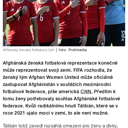
Afhánský ženský fotbalový tým
|
foto:
Profimedia
Afghánská ženská fotbalová reprezentace konečně
může reprezentovat svoji zemi. FIFA rozhodla, že
ženský tým Afghan Women United může oficiálně
zastupovat Afghánistán v soutěžích mezinárodní
fotbalové federace, píše americká
CNN.
Předtím k
tomu ženy potřebovaly souhlas Afghánské fotbalové
federace. Kvůli radikálnímu hnutí Tálibán, které se v
roce 2021 ujalo moci v zemi, to ale není možné.
Tálibán totiž zavedl rozsáhlá omezení pro ženy a dívky,