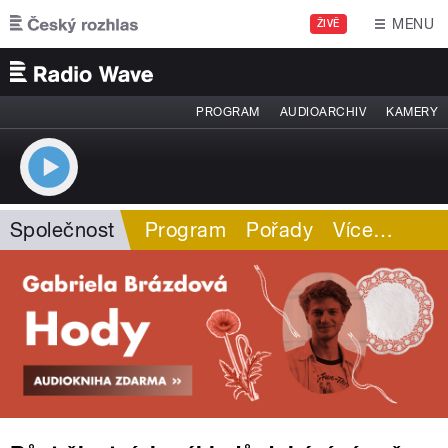
Přejít k hlavnímu obsahu
MENU
ŽIVĚ
PROGRAM
AUDIOARCHIV
KAMERY
Společnost
Program
Pořady
Více
…