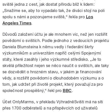
sviště jedna z cest, jak dostat přírodu blíž k lidem:
„Snažíme se, aby to vypadalo tak, že diváci stojí na poli
spolu s námi a pozorujeme sviště,“ řekla pro
Los
Angeles Times
.
Důvodů založení účtu je ale mnohem víc, než jen rozšířit
povědomí o svištích. Podle jednoho z vedoucích projektu
Daniela Blumsteina k němu vedly i federální škrty
výzkumníkům a univerzitám napříč celými Spojenými
státy, které zasáhly i jeho výzkumné středisko. „Je to
skvělá příležitost nejen se něco naučit o svištích, ale taky
se dozvědět o hrozném stavu, v jakém je financování
vědy, a rozšířit povědomí o dlouhodobém výzkumu a o
tom, jak udržet při životě projekt, který považují za pro
společnost prospěšný,“ řekl pro
BBC
.
Účet OnlyMarms, v překladu VýhradněSvišti má na síti
přes 1700 odběratelů a na příspěvcích od uživatelů