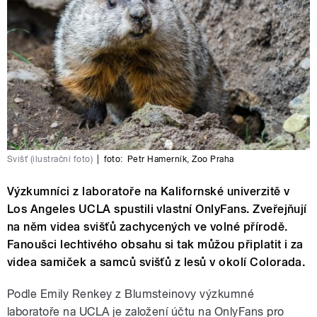
Svišť (ilustrační foto)
|
foto:
Petr Hamerník
,
Zoo Praha
Výzkumníci z laboratoře na Kalifornské univerzitě v
Los Angeles UCLA spustili vlastní OnlyFans. Zveřejňují
na něm videa svišťů zachycených ve volné přírodě.
Fanoušci lechtivého obsahu si tak můžou připlatit i za
videa samiček a samců svišťů z lesů v okolí Colorada.
Podle Emily Renkey z Blumsteinovy výzkumné
laboratoře na UCLA je založení účtu na OnlyFans pro