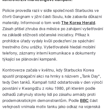
Policie provedla razii v sídle společnosti Starbucks ve
čtvrti Gangnam v jižní části Soulu, kde zabavila důkazní
materiály. Informoval o tom web
The Korea Herald
.
Zásah přišel zhruba dva měsíce po zahájení vyšetřování
na základě stížnosti občanské iniciativy. Příkaz k
prohlídce úřady vydaly kvůli podezření ze spáchání
trestného činu urážky. Vyšetřovatelé hledali mobilní
telefony, záznamy interní komunikace a dokumenty
týkající se plánování kampaně.
Kontroverze začala v květnu, kdy Starbucks Korea
spustil propagační akci na hrnky s názvem „Tank Day“,
tedy Den tanků. Kampaň totiž odstartovala v den výročí
povstání v Kwangdžu z roku 1980, při kterém podle
odhadů zahynuly stovky lidí po zásahu armády proti
prodemokratickým demonstrantům. Podle
BBC
část
veřejnosti vnímala motiv tanku jako odkaz na vojenská