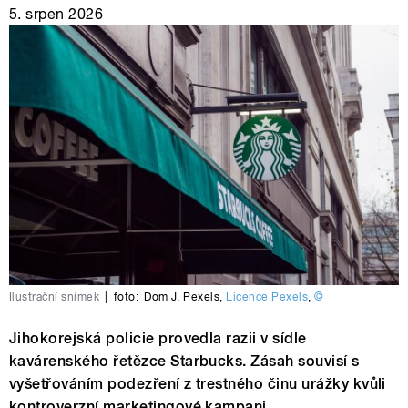
5. srpen 2026
Ilustrační snímek
|
foto:
Dom J
,
Pexels
,
Licence Pexels
,
©
Jihokorejská policie provedla razii v sídle
kavárenského řetězce Starbucks. Zásah souvisí s
vyšetřováním podezření z trestného činu urážky kvůli
kontroverzní marketingové kampani.