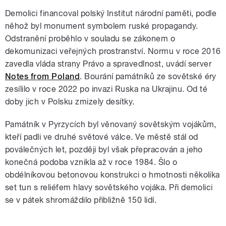
Demolici financoval polský Institut národní paměti, podle
něhož byl monument symbolem ruské propagandy.
Odstranění proběhlo v souladu se zákonem o
dekomunizaci veřejných prostranství. Normu v roce 2016
zavedla vláda strany Právo a spravedlnost, uvádí server
Notes from Poland
. Bourání památníků ze sovětské éry
zesílilo v roce 2022 po invazi Ruska na Ukrajinu. Od té
doby jich v Polsku zmizely desítky.
Památník v Pyrzycích byl věnovaný sovětským vojákům,
kteří padli ve druhé světové válce. Ve městě stál od
poválečných let, později byl však přepracován a jeho
konečná podoba vznikla až v roce 1984. Šlo o
obdélníkovou betonovou konstrukci o hmotnosti několika
set tun s reliéfem hlavy sovětského vojáka. Při demolici
se v pátek shromáždilo přibližně 150 lidí.