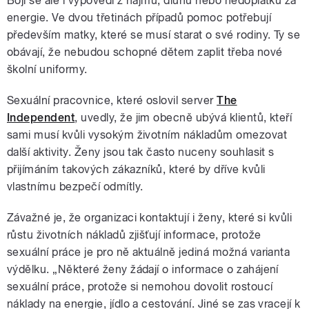
Bojí se ale i výpovědí z nájmů, dluhů nebo nedoplatků za
energie. Ve dvou třetinách případů pomoc potřebují
především matky, které se musí starat o své rodiny. Ty se
obávají, že nebudou schopné dětem zaplit třeba nové
školní uniformy.
Sexuální pracovnice, které oslovil server
The
Independent
, uvedly, že jim obecně ubývá klientů, kteří
sami musí kvůli vysokým životním nákladům omezovat
další aktivity. Ženy jsou tak často nuceny souhlasit s
přijímáním takových zákazníků, které by dříve kvůli
vlastnímu bezpečí odmítly.
Závažné je, že organizaci kontaktují i ženy, které si kvůli
růstu životních nákladů zjišťují informace, protože
sexuální práce je pro ně aktuálně jediná možná varianta
výdělku. „Některé ženy žádají o informace o zahájení
sexuální práce, protože si nemohou dovolit rostoucí
náklady na energie, jídlo a cestování. Jiné se zas vracejí k