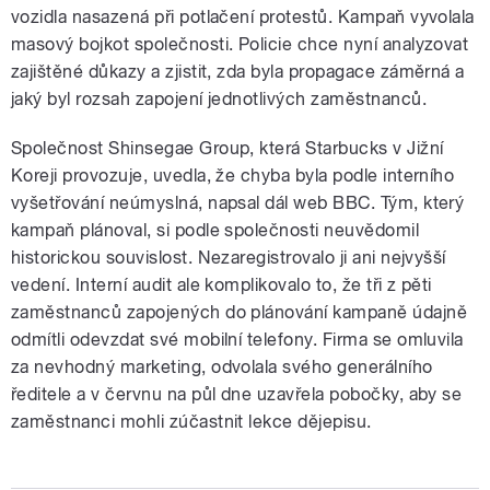
vozidla nasazená při potlačení protestů. Kampaň vyvolala
masový bojkot společnosti. Policie chce nyní analyzovat
zajištěné důkazy a zjistit, zda byla propagace záměrná a
jaký byl rozsah zapojení jednotlivých zaměstnanců.
Společnost Shinsegae Group, která Starbucks v Jižní
Koreji provozuje, uvedla, že chyba byla podle interního
vyšetřování neúmyslná, napsal dál web BBC. Tým, který
kampaň plánoval, si podle společnosti neuvědomil
historickou souvislost. Nezaregistrovalo ji ani nejvyšší
vedení. Interní audit ale komplikovalo to, že tři z pěti
zaměstnanců zapojených do plánování kampaně údajně
odmítli odevzdat své mobilní telefony. Firma se omluvila
za nevhodný marketing, odvolala svého generálního
ředitele a v červnu na půl dne uzavřela pobočky, aby se
zaměstnanci mohli zúčastnit lekce dějepisu.