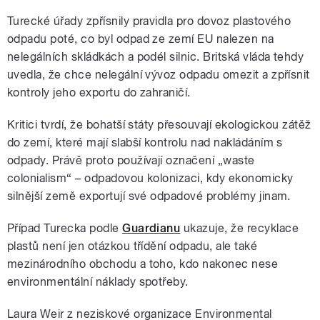
Turecké úřady zpřísnily pravidla pro dovoz plastového
odpadu poté, co byl odpad ze zemí EU nalezen na
nelegálních skládkách a podél silnic. Britská vláda tehdy
uvedla, že chce nelegální vývoz odpadu omezit a zpřísnit
kontroly jeho exportu do zahraničí.
Kritici tvrdí, že bohatší státy přesouvají ekologickou zátěž
do zemí, které mají slabší kontrolu nad nakládáním s
odpady. Právě proto používají označení „waste
colonialism“ – odpadovou kolonizaci, kdy ekonomicky
silnější země exportují své odpadové problémy jinam.
Případ Turecka podle
Guardianu
ukazuje, že recyklace
plastů není jen otázkou třídění odpadu, ale také
mezinárodního obchodu a toho, kdo nakonec nese
environmentální náklady spotřeby.
Laura Weir z neziskové organizace Environmental