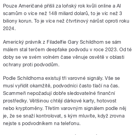
Pouze Američané přišli za loňský rok kvůli online a AI
scamům o více než 148 miliard dolarů, to je víc než 3
biliony korun. To je více než čtvrtinový nárůst oproti roku
2024.
Americký právník z Filadelfie Gary Schildhorn se sám
málem stal terčem deepfake podvodu v roce 2023. Od té
doby se ve svém volném čase věnuje osvětě v oblasti
ochrany proti podvodům.
Podle Schildhorna existují tři varovné signály. Vše se
musí vyřídit okamžitě, podvodníci často tlačí na čas.
Scammeři nepožadují dobře sledovatelné finanční
prostředky. Většinou chtějí dárkové karty, hotovost
nebo kryptoměny. Třetím varovným signálem podle něj
je, že se snaží kontrolovat, s kým mluvíte, když zrovna
nejste s podvodníkem na telefonu.