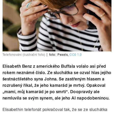
Telefonování (ilustrační foto)
|
foto:
Pexels
,
CC0 1.0
Elisabeth Benz z amerického Buffala volalo asi před
rokem neznámé číslo. Ze sluchátka se ozval hlas jejího
šestnáctiletého syna Johna. Se zastřeným hlasem a
rozrušený říkal, že jeho kamarád je mrtvý. Opakoval
„mami, můj kamarád je po smrti“. Doopravdy ale
nemluvila se svým synem, ale jeho AI napodobeninou.
Elisabethin telefonát pokračoval tak, že se ze sluchátka