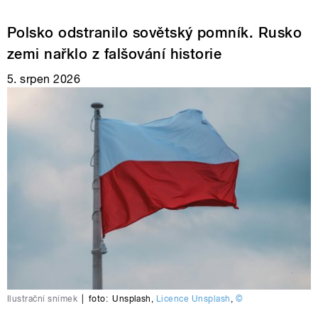
Polsko odstranilo sovětský pomník. Rusko
zemi nařklo z falšování historie
5. srpen 2026
Ilustrační snímek
|
foto:
Unsplash
,
Licence Unsplash
,
©