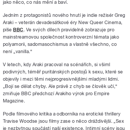
jako něco, co nás mění a baví.
Jedním z protagonistů nového hnutí je indie režisér Greg
Araki – veterán devadesátkové éry New Queer Cinema,
píše
BBC
. Ve svých dílech pravidelně zobrazuje pro
mainstreamovou společnost kontroverzní témata jako
polyamorii, sadomasochismus a vlastně všechno, co
není „vanilla.“
V letech, kdy Araki pracoval na scénářích, si všiml
podivných, téměř puritánských postojů k sexu, které se
objevily i mezi těmi nejprogresivnějšími mladými lidmi.
„Bojí se dělat chyby. Ale právě z chyb se člověk učí,“
zmiňuje BBC předchozí Arakiho výrok pro Empire
Magazine.
Podle filmového kritika a odborníka na erotické thrillery
Travise Woodse jsou filmy zase o něco dráždivější. „Sex
je nezbytnou součástí naší existence. Intimní scény jsou