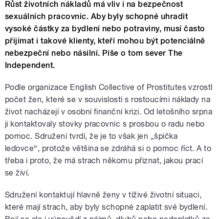
Růst životních nákladů má vliv i na bezpečnost
sexuálních pracovnic. Aby byly schopné uhradit
vysoké částky za bydlení nebo potraviny, musí často
přijímat i takové klienty, kteří mohou být potenciálně
nebezpeční nebo násilní. Píše o tom sever The
Independent.
Podle organizace English Collective of Prostitutes vzrostl
počet žen, které se v souvislosti s rostoucími náklady na
život nacházejí v osobní finanční krizi. Od letošního srpna
ji kontaktovaly stovky pracovnic s prosbou o radu nebo
pomoc. Sdružení tvrdí, že je to však jen „špička
ledovce“, protože většina se zdráhá si o pomoc říct. A to
třeba i proto, že má strach někomu přiznat, jakou prací
se živí.
Sdružení kontaktují hlavně ženy v tíživé životní situaci,
které mají strach, aby byly schopné zaplatit své bydlení.