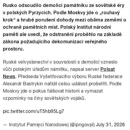
Rusko odsoudilo demolici památníku ze sovětské éry
v polských Pyrzycích. Podle Moskvy jde o „rouhavý
krok“ a hrubé porušení dohody mezi oběma zeměmi o
ochraně pamětních míst. Polský Institut národní
paměti ale uvedl, že odstranění proběhlo na základě
zákona požadujícího dekomunizaci veřejného
prostoru.
Ruské velvyslanectví v souvislosti s demolicí vzneslo
vůči polským úřadům námitku, napsal server
Polsat
News
. Předseda Vyšetřovacího výboru Ruské federace
Alexandr Bastrykin nařídil celou událost prošetřit. Podle
Moskvy jde o pokus falšovat historii a vymazat
vzpomínky na činy sovětských vojáků.
pic.twitter.com/uT5hb95Lg7
— Instytut Pamięci Narodowej (@ipngovpl)
July 31, 2026