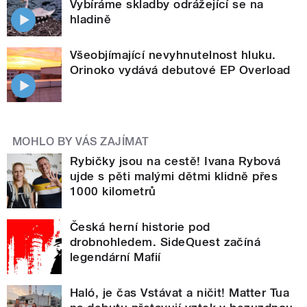
Vybíráme skladby odrážející se na
hladině
Všeobjímající nevyhnutelnost hluku.
Orinoko vydává debutové EP Overload
MOHLO BY VÁS ZAJÍMAT
Rybičky jsou na cestě! Ivana Rybová
ujde s pěti malými dětmi klidně přes
1000 kilometrů
Česká herní historie pod
drobnohledem. SideQuest začíná
legendární Mafií
Haló, je čas Vstávat a ničit! Matter Tua