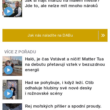
Jak si najít manžu na malém městě?
Jde to, ale nelze mít mnoho nároků
Jak nás naladíte na DABu
VÍCE Z POŘADU
Haló, je čas Vstávat a ničit! Matter Tua
na debutu přetavují vztek v bezuzdnou
energii
Had se pohybuje, i když leží. Ctib
odhaluje hlubiny své nové desky
i rožnovské scény
Rej mořských příšer a spodní proudy.