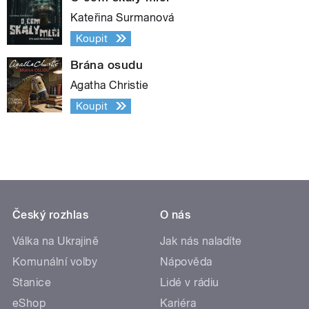
Kateřina Surmanová
Koupit
Brána osudu
Agatha Christie
Koupit
Český rozhlas
O nás
Válka na Ukrajině
Jak nás naladíte
Komunální volby
Nápověda
Stanice
Lidé v rádiu
eShop
Kariéra