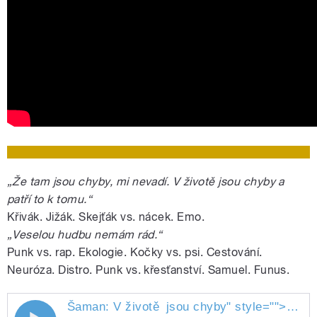
„Že tam jsou chyby, mi nevadí. V životě jsou chyby a
patří to k tomu.“
Křivák. Jižák. Skejťák vs. nácek. Emo.
„Veselou hudbu nemám rád.“
Punk vs. rap. Ekologie. Kočky vs. psi. Cestování.
Neuróza. Distro. Punk vs. křesťanství. Samuel. Funus.
Šaman: V životě
jsou chyby
" style="">
Šaman