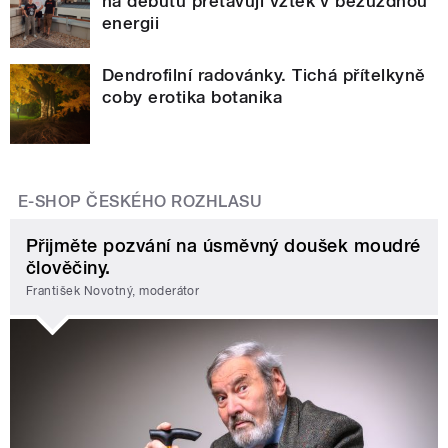
na debutu přetavují vztek v bezuzdnou
energii
Dendrofilní radovánky. Tichá přítelkyně
coby erotika botanika
E-SHOP ČESKÉHO ROZHLASU
Přijměte pozvání na úsměvný doušek moudré
člověčiny.
František Novotný, moderátor