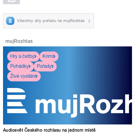
Všechny díly pořadu na mujRozhlas
mujRozhlas
Hry a četby
Krimi
Pohádky
Pořady
Živé vysílání
Audiosvět Českého rozhlasu na jednom místě