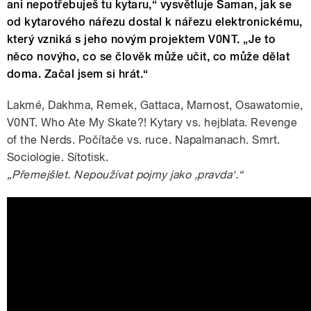
ani nepotřebuješ tu kytaru,“ vysvětluje Šaman, jak se
od kytarového nářezu dostal k nářezu elektronickému,
který vzniká s jeho novým projektem V0NT. „Je to
něco novýho, co se člověk může učit, co může dělat
doma. Začal jsem si hrát.“
Lakmé, Dakhma, Remek, Gattaca, Marnost, Osawatomie,
V0NT. Who Ate My Skate?! Kytary vs. hejblata. Revenge
of the Nerds. Počítače vs. ruce. Napalmanach. Smrt.
Sociologie. Sítotisk.
„Přemejšlet. Nepoužívat pojmy jako ‚pravda‘.“