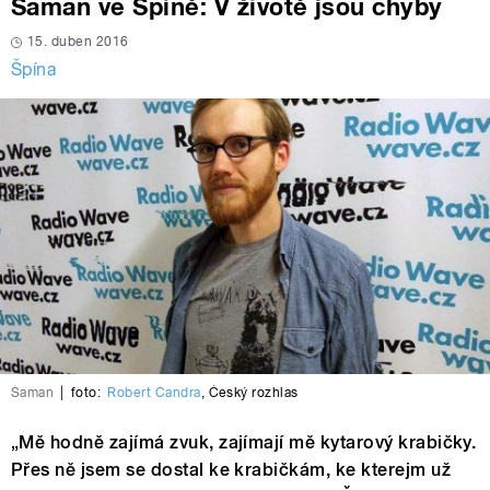
Šaman ve Špíně: V životě jsou chyby
15. duben 2016
Špína
Śaman
|
foto:
Robert Candra
,
Český rozhlas
„Mě hodně zajímá zvuk, zajímají mě kytarový krabičky.
Přes ně jsem se dostal ke krabičkám, ke kterejm už