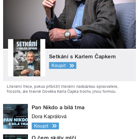
Setkání s Karlem Čapkem
Koupit
Literární fikce, pokus přiblížit literární nadsázkou spisovatele,
filozofa, ale hlavně člověka Karla Čapka trochu jinou formou.
Pan Nikdo a bílá tma
Dora Kaprálová
Koupit
O čem skály mlčí