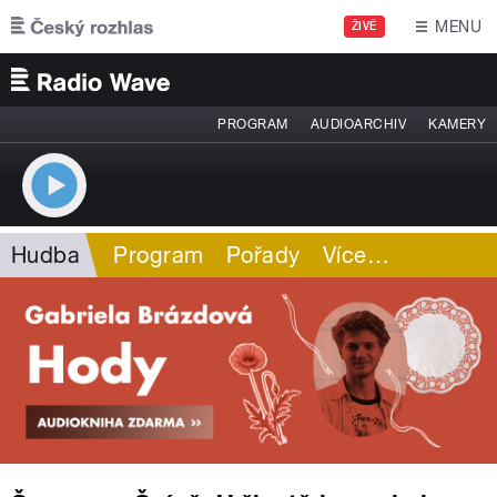
Přejít k hlavnímu obsahu
MENU
ŽIVĚ
PROGRAM
AUDIOARCHIV
KAMERY
Hudba
Program
Pořady
Více
…