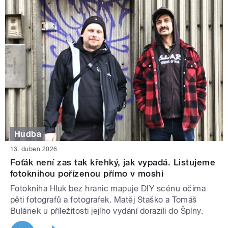
Hudba
13. duben 2026
Foťák není zas tak křehký, jak vypadá. Listujeme
fotoknihou pořízenou přímo v moshi
Fotokniha Hluk bez hranic mapuje DIY scénu očima
pěti fotografů a fotografek. Matěj Staško a Tomáš
Bulánek u příležitosti jejího vydání dorazili do Špíny.