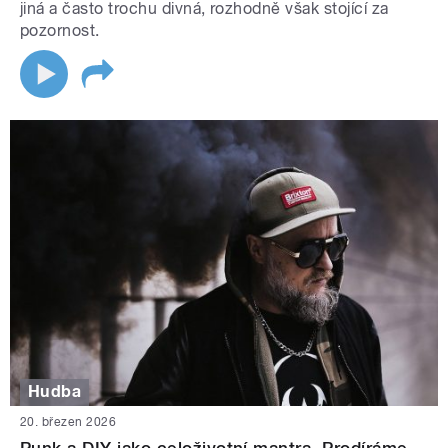
jiná a často trochu divná, rozhodně však stojící za
pozornost.
Hudba
20. březen 2026
Punk a DIY jako celoživotní mantra. Prodíráme