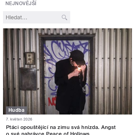
NEJNOVĚJŠÍ
Hudba
7. květen 2026
Ptáci opouštějící na zimu svá hnízda. Angst
o své nahrávce Peace of Hollows