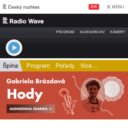
Přejít k hlavnímu obsahu
MENU
ŽIVĚ
PROGRAM
AUDIOARCHIV
KAMERY
Špína
Program
Pořady
Více
…