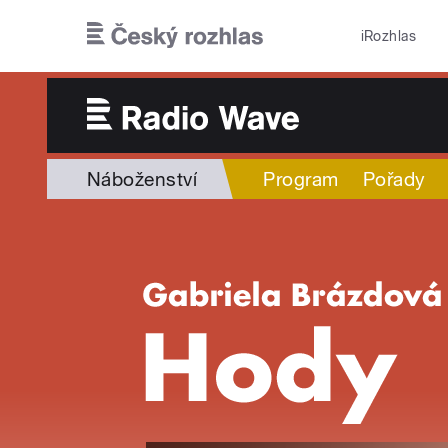
Přejít k hlavnímu obsahu
iRozhlas
Náboženství
Program
Pořady