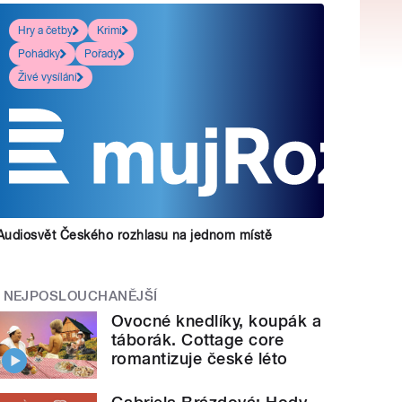
Hry a četby
Krimi
Pohádky
Pořady
Živé vysílání
Audiosvět Českého rozhlasu na jednom místě
NEJPOSLOUCHANĚJŠÍ
Ovocné knedlíky, koupák a
táborák. Cottage core
romantizuje české léto