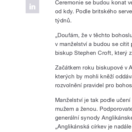
Ceremonie se budou konat ve
od kdy. Podle britského serv
týdnů.
„Doufám, že v těchto bohosl
v manželství a budou se cítit p
biskup Stephen Croft, který 
Začátkem roku biskupové v An
kterých by mohli kněží oddáva
rozvolnění pravidel pro bohos
Manželství je tak podle učení
mužem a ženou. Podporovat
generální synody Anglikánské 
„Anglikánská církev je nadál