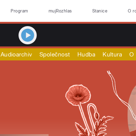
Program
mujRozhlas
Stanice
O r
Audioarchiv
Společnost
Hudba
Kultura
O 