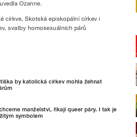
 uvedla Ozanne.
 církve, Skotská episkopální církev i
kev, svatby homosexuálních párů
iška by katolická církev mohla žehnat
párům
 chceme manželství, říkají queer páry. I tak je
ežitým symbolem