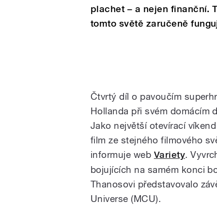
plachet – a nejen finanční. 
tomto světě zaručeně fungu
Čtvrtý díl o pavoučím superh
Hollanda při svém domácím de
Jako největší otevírací víken
film ze stejného filmového s
informuje web
Variety
. Vyvrc
bojujících na samém konci b
Thanosovi představovalo závě
Universe (MCU).