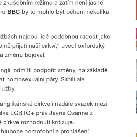
 zkušebním režimu a zatím není jasné
eru
BBC
by to mohlo být během několika
užbách najdou lidé podobnou radost jako
lně přijatí naší církví,“ uvedl oxfordský
za změnu bojoval.
glii odmítli podpořit změny, na základě
t homosexuální páry. Slíbili ale
lužby.
 anglikánské církve i nadále svazek mezi
elka LGBTQ+ práv Jayne Ozanne z
církve rozhodnutí kritizuje.
e hluboce homofobní a prohlášení