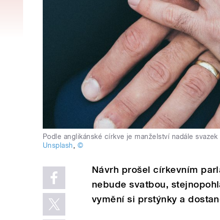
Podle anglikánské církve je manželství nadále svaz
Unsplash
,
©
Návrh prošel církevním par
nebude svatbou, stejnopohl
vymění si prstýnky a dosta