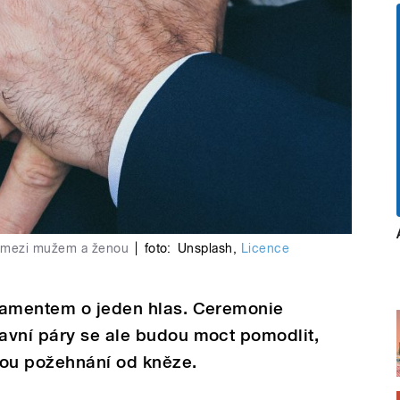
ek mezi mužem a ženou
|
foto:
Unsplash
,
Licence
lamentem o jeden hlas. Ceremonie
avní páry se ale budou moct pomodlit,
nou požehnání od kněze.