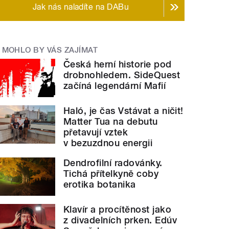
Jak nás naladíte na DABu
MOHLO BY VÁS ZAJÍMAT
Česká herní historie pod
drobnohledem. SideQuest
začíná legendární Mafií
Haló, je čas Vstávat a ničit!
Matter Tua na debutu
přetavují vztek
v bezuzdnou energii
Dendrofilní radovánky.
Tichá přítelkyně coby
erotika botanika
Klavír a procítěnost jako
z divadelních prken. Edúv