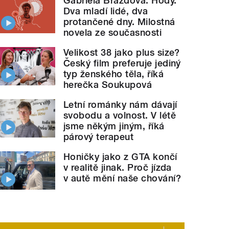
Gabriela Brázdová: Hody.
Dva mladí lidé, dva
protančené dny. Milostná
novela ze současnosti
Velikost 38 jako plus size?
Český film preferuje jediný
typ ženského těla, říká
herečka Soukupová
Letní románky nám dávají
svobodu a volnost. V létě
jsme někým jiným, říká
párový terapeut
Honičky jako z GTA končí
v realitě jinak. Proč jízda
v autě mění naše chování?