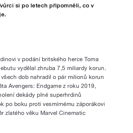
Tvůrci si po letech připomněli, co v
je.
rdinovi v podání britského herce Toma
butu vydělal zhruba 7,5 miliardy korun.
d všech dob nahradil o pár milionů korun
věta Avengers: Endgame z roku 2019,
holení dekády plné superhrdinů
ok po boku proti vesmírnému záporákovi
r zlatého věku Marvel Cinematic