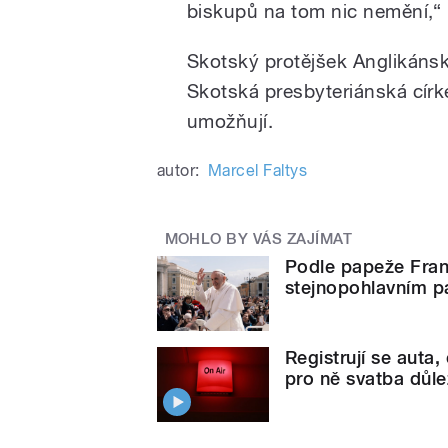
biskupů na tom nic nemění,“
Skotský protějšek Anglikánské
Skotská presbyteriánská cír
umožňují.
autor:
Marcel Faltys
MOHLO BY VÁS ZAJÍMAT
Podle papeže Frant
stejnopohlavním 
Registrují se auta,
pro ně svatba důl