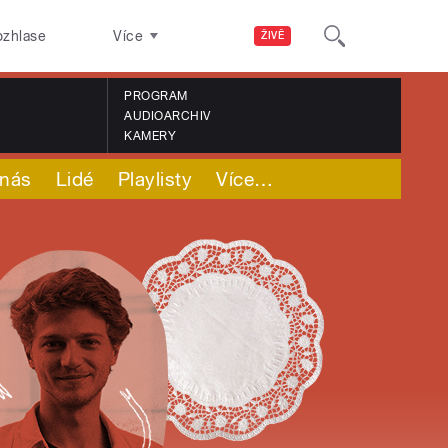
ozhlase
Více
ŽIVĚ
PROGRAM
AUDIOARCHIV
KAMERY
nás
Lidé
Playlisty
Více
…