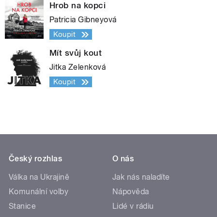
Hrob na kopci
Patricia Gibneyová
Koupit
Mít svůj kout
Jitka Zelenková
Koupit
Český rozhlas
O nás
Válka na Ukrajině
Jak nás naladíte
Komunální volby
Nápověda
Stanice
Lidé v rádiu