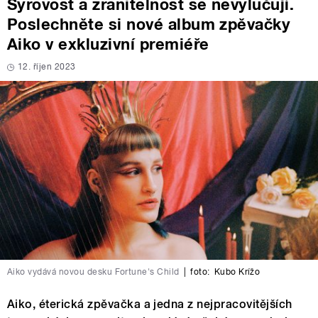
Syrovost a zranitelnost se nevylučují.
Poslechněte si nové album zpěvačky
Aiko v exkluzivní premiéře
12. říjen 2023
Aiko vydává novou desku Fortune's Child
|
foto:
Kubo Krížo
Aiko, éterická zpěvačka a jedna z nejpracovitějších