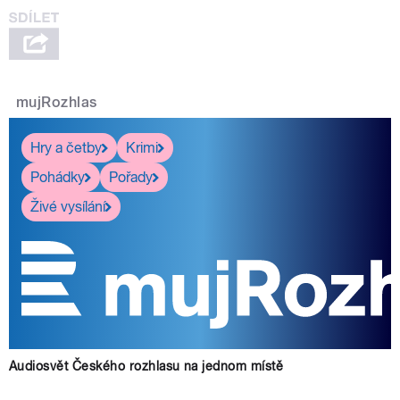
mujRozhlas
Hry a četby
Krimi
Pohádky
Pořady
Živé vysílání
Audiosvět Českého rozhlasu na jednom místě