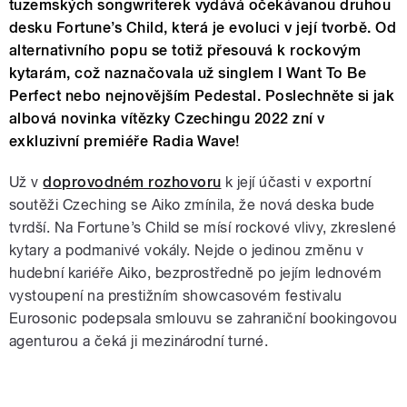
tuzemských songwriterek vydává očekávanou druhou
desku Fortune’s Child, která je evoluci v její tvorbě. Od
alternativního popu se totiž přesouvá k rockovým
kytarám, což naznačovala už singlem I Want To Be
Perfect nebo nejnovějším Pedestal. Poslechněte si jak
albová novinka vítězky Czechingu 2022 zní v
exkluzivní premiéře Radia Wave!
Už v
doprovodném rozhovoru
k její účasti v exportní
soutěži Czeching se Aiko zmínila, že nová deska bude
tvrdší. Na Fortune’s Child se mísí rockové vlivy, zkreslené
kytary a podmanivé vokály. Nejde o jedinou změnu v
hudební kariéře Aiko, bezprostředně po jejím lednovém
vystoupení na prestižním showcasovém festivalu
Eurosonic podepsala smlouvu se zahraniční bookingovou
agenturou a čeká ji mezinárodní turné.