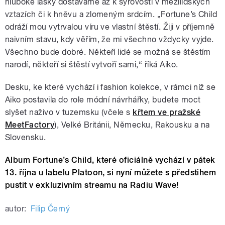
hluboké lásky dostáváme až k syrovosti v mezilidských
vztazích či k hněvu a zlomeným srdcím. „Fortune’s Child
odráží mou vytrvalou víru ve vlastní štěstí. Žiji v příjemně
naivním stavu, kdy věřím, že mi všechno vždycky vyjde.
Všechno bude dobré. Někteří lidé se možná se štěstím
narodí, někteří si štěstí vytvoří sami,“ říká Aiko.
Desku, ke které vychází i fashion kolekce, v rámci níž se
Aiko postavila do role módní návrhářky, budete moct
slyšet naživo v tuzemsku (včele s
křtem ve pražské
MeetFactory
), Velké Británii, Německu, Rakousku a na
Slovensku.
Album Fortune’s Child, které oficiálně vychází v pátek
13. října u labelu Platoon, si nyní můžete s předstihem
pustit v exkluzivním streamu na Radiu Wave!
autor:
Filip Černý