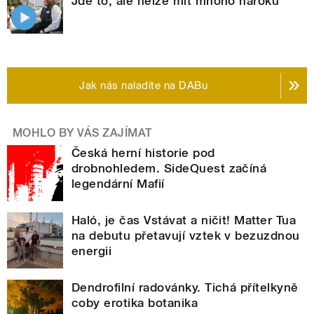
Jde to, ale nelze mít mnoho nároků
Jak nás naladíte na DABu
MOHLO BY VÁS ZAJÍMAT
Česká herní historie pod
drobnohledem. SideQuest začíná
legendární Mafií
Haló, je čas Vstávat a ničit! Matter Tua
na debutu přetavují vztek v bezuzdnou
energii
Dendrofilní radovánky. Tichá přítelkyně
coby erotika botanika