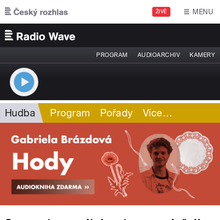
Přejít k hlavnímu obsahu
MENU
ŽIVĚ
PROGRAM
AUDIOARCHIV
KAMERY
Hudba
Program
Pořady
Více
…