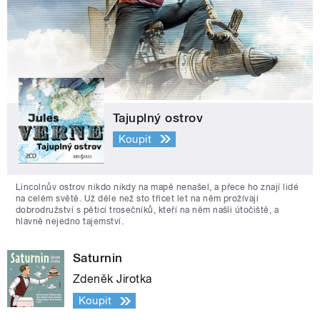
Tajuplný ostrov
Koupit
Lincolnův ostrov nikdo nikdy na mapě nenašel, a přece ho znají lidé
na celém světě. Už déle než sto třicet let na něm prožívají
dobrodružství s pěticí trosečníků, kteří na něm našli útočiště, a
hlavně nejedno tajemství.
Saturnin
Zdeněk Jirotka
Koupit