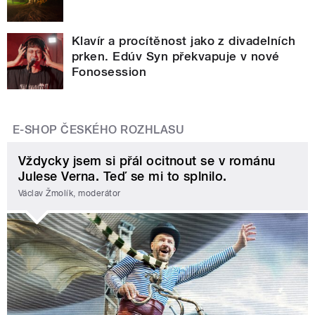
Klavír a procítěnost jako z divadelních
prken. Edúv Syn překvapuje v nové
Fonosession
E-SHOP ČESKÉHO ROZHLASU
Vždycky jsem si přál ocitnout se v románu
Julese Verna. Teď se mi to splnilo.
Václav Žmolík, moderátor