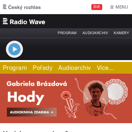
Přejít k hlavnímu obsahu
MENU
ŽIVĚ
PROGRAM
AUDIOARCHIV
KAMERY
Program
Pořady
Audioarchiv
Více
…