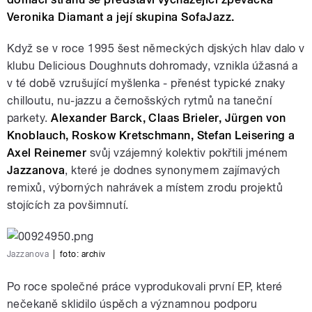
Veronika Diamant a její skupina SofaJazz.
Když se v roce 1995 šest německých djských hlav dalo v
klubu Delicious Doughnuts dohromady, vznikla úžasná a
v té době vzrušující myšlenka - přenést typické znaky
chilloutu, nu-jazzu a černošských rytmů na taneční
parkety.
Alexander Barck, Claas Brieler, Jürgen von
Knoblauch, Roskow Kretschmann, Stefan Leisering a
Axel Reinemer
svůj vzájemný kolektiv pokřtili jménem
Jazzanova
, které je dodnes synonymem zajímavých
remixů, výborných nahrávek a místem zrodu projektů
stojících za povšimnutí.
Jazzanova
|
foto: archiv
Po roce společné práce vyprodukovali první EP, které
nečekaně sklidilo úspěch a významnou podporu