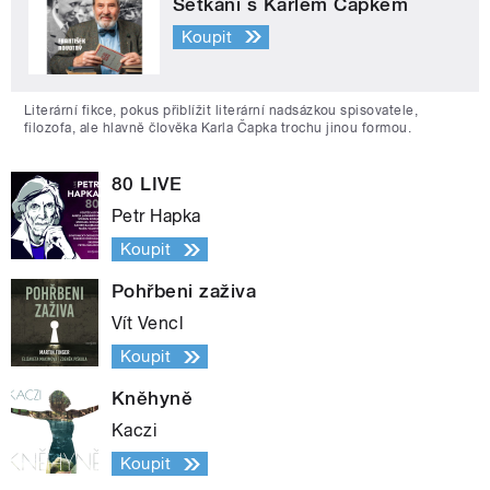
Setkání s Karlem Čapkem
Koupit
Literární fikce, pokus přiblížit literární nadsázkou spisovatele,
filozofa, ale hlavně člověka Karla Čapka trochu jinou formou.
80 LIVE
Petr Hapka
Koupit
Pohřbeni zaživa
Vít Vencl
Koupit
Kněhyně
Kaczi
Koupit