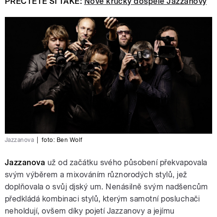
PŘEČTĚTE SI TAKÉ:
Nové krůčky dospělé Jazzanovy
Jazzanova
|
foto: Ben Wolf
Jazzanova
už od začátku svého působení překvapovala
svým výběrem a mixováním různorodých stylů, jež
doplňovala o svůj djský um. Nenásilně svým nadšencům
předkládá kombinaci stylů, kterým samotní posluchači
neholdují, ovšem díky pojetí Jazzanovy a jejímu