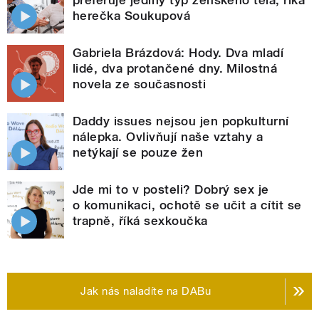
preferuje jediný typ ženského těla, říká
herečka Soukupová
Gabriela Brázdová: Hody. Dva mladí
lidé, dva protančené dny. Milostná
novela ze současnosti
Daddy issues nejsou jen popkulturní
nálepka. Ovlivňují naše vztahy a
netýkají se pouze žen
Jde mi to v posteli? Dobrý sex je
o komunikaci, ochotě se učit a cítit se
trapně, říká sexkoučka
Jak nás naladíte na DABu