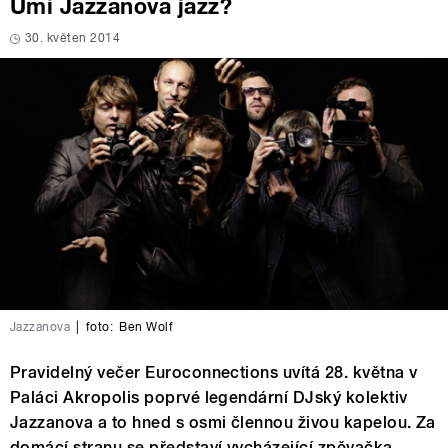
Umí Jazzanova jazz?
30. květen 2014
Jazzanova
|
foto:
Ben Wolf
Pravidelný večer Euroconnections uvítá 28. května v
Paláci Akropolis poprvé legendární DJský kolektiv
Jazzanova a to hned s osmi člennou živou kapelou. Za
domácí stranu se představí vycházející zpěvačka