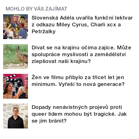
MOHLO BY VÁS ZAJÍMAT
Slovenská Adéla uvařila funkční lektvar
z odkazu Miley Cyrus, Charli xcx a
Petržalky
Dívat se na krajinu očima zajíce. Může
spolupráce myslivosti a zemědělství
zlepšovat naši krajinu?
Žen ve filmu přibylo za třicet let jen
minimum. Vyřeší to nová generace?
Dopady nenávistných projevů proti
queer lidem mohou být tragické. Jak
se jim bránit?