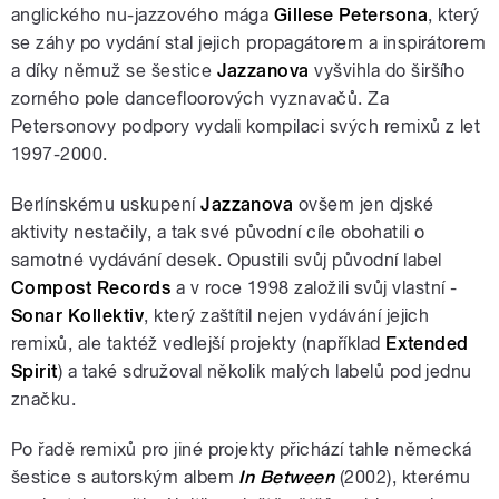
anglického nu-jazzového mága
Gillese Petersona
, který
se záhy po vydání stal jejich propagátorem a inspirátorem
a díky němuž se šestice
Jazzanova
vyšvihla do širšího
zorného pole dancefloorových vyznavačů. Za
Petersonovy podpory vydali kompilaci svých remixů z let
1997-2000.
Berlínskému uskupení
Jazzanova
ovšem jen djské
aktivity nestačily, a tak své původní cíle obohatili o
samotné vydávání desek. Opustili svůj původní label
Compost Records
a v roce 1998 založili svůj vlastní -
Sonar Kollektiv
, který zaštítil nejen vydávání jejich
remixů, ale taktéž vedlejší projekty (například
Extended
Spirit
) a také sdružoval několik malých labelů pod jednu
značku.
Po řadě remixů pro jiné projekty přichází tahle německá
šestice s autorským albem
In Between
(2002), kterému