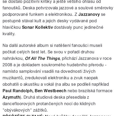
se dostalo pozitivní kritiky a ještě většího ohlasu od
fanoušků. Deska potvrzovala jazzové a soulové směrovky
podporované funkem a elektronikou. Z
Jazzanovy
se
postupně stával kult a jejich desky vydávané pod
hlavičkou
Sonar Kollektiv
dostávaly punc jedinečné
kvality.
Na další autorské album si natěšení fanoušci museli
počkat celých šest let. Se svou v pořadí druhou
nahrávkou,
Of All The Things
, přichází Jazzanova v roce
2008 a je dokladem soukromého hudebního přerodu -
namísto samplování vsadili na dovednosti živých
muzikantů, zredukovali elektroniku a zvuk naopak
obohatili o akustiku a vokál (na albu se podíleli například
Paul Randolph, Ben Westbeech
nebo brazilská formace
Azymuth
). Druhá studiová deska přesedlala z
dancefloorových protančených nocí do klidných
"obývákových" zážitků.