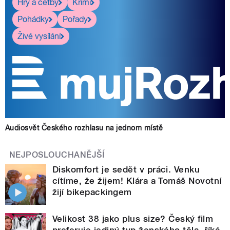
Hry a četby
Krimi
Pohádky
Pořady
Živé vysílání
Audiosvět Českého rozhlasu na jednom místě
NEJPOSLOUCHANĚJŠÍ
Diskomfort je sedět v práci. Venku
cítíme, že žijem! Klára a Tomáš Novotní
žijí bikepackingem
Velikost 38 jako plus size? Český film