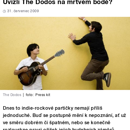
Uvízli The Dodos na mrtvém bodě?
31. červenec 2009
The Dodos
|
foto:
Press kit
Dnes to indie-rockové partičky nemají příliš
jednoduché. Buď se postupně mění k nepoznání, ať už
ve směru dobrém či špatném, nebo se konečně
rozlouskne pravý oříšek jejich hudebních záměrů,