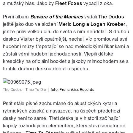
a mužský hlas. Jako by
Fleet Foxes
vypadli z oka.
První album
Beware of the Maniacs
vydali
The Dodos
ještě jako duo ve složení
Meric Long a Logan Kroeber
,
jenže příliš velkou díru do světa s ním neudělali. S druhou
deskou Visiter byli opatrnější, nechali víc promlouvat své
hudební múzy třepetající se nad melodickými říkankami a
zůstali věrní hudební jednoduchosti. Vlepili dětské
kresbičky na oficiální booklet a jakoby mimochodem se s
touhle druhou deskou dobrali úspěchu.
The Dodos - Time To Die
|
foto: Frenchkiss Records
Psát stále písně zachumlané do akustických kytar a
rytmických záseků a navazovat na úspěch předchozí
desky není to samé. Třetí deska je v historii začínající
kapely rozhodujícím elementem, který staví semafor do