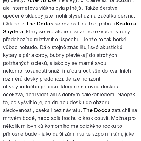
její cesty.
Time To Die
měla vyjít oficiálně až na podzim,
ale internetová vlákna byla pilnější. Takže čerstvě
upečené skladby jste mohli slyšet už na začátku června.
Chlapci z
The Dodos
se rozrostli na trio, přibrali
Keatona
Snydera
, který se vibrafonem snaží rozezvučet struny
předchozího relativního úspěchu. Jenže to tak horké
vůbec nebude. Dále stejně znásilňují své akustické
kytary s pár akordy, bubny převlékají do strohých
potrhaných obleků, a jako by se marně svou
nekomplikovaností snažili nafouknout vše do kvalitních
rozměrů desky předchozí. Jenže horizont
chvályhodného přínosu, který se s novou deskou
očekává, není vidět ani s dobrým dalekohledem. Naopak
to, co vyšvihlo jejich druhou desku do obzoru
sledovanosti, osekali bez návratu.
The Dodos
zatuchli na
mrtvém bodě, nebo spíš trochu o krok couvli. Možná pro
několik milovníků komorního melodického rocku to
přínosné bude - jako další záminka ke vzpomínkám, jaké