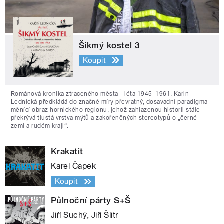
Šikmý kostel 3
Koupit
Románová kronika ztraceného města - léta 1945–1961. Karin
Lednická předkládá do značné míry převratný, dosavadní paradigma
měnící obraz hornického regionu, jehož zahlazenou historii stále
překrývá tlustá vrstva mýtů a zakořeněných stereotypů o „černé
zemi a rudém kraji“.
Krakatit
Karel Čapek
Koupit
Půlnoční párty S+Š
Jiří Suchý, Jiří Šlitr