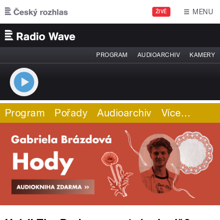
Přejít k hlavnímu obsahu
MENU
ŽIVĚ
PROGRAM
AUDIOARCHIV
KAMERY
Program
Pořady
Audioarchiv
Více
…