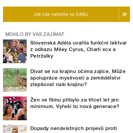
Jak nás naladíte na DABu
MOHLO BY VÁS ZAJÍMAT
Slovenská Adéla uvařila funkční lektvar
z odkazu Miley Cyrus, Charli xcx a
Petržalky
Dívat se na krajinu očima zajíce. Může
spolupráce myslivosti a zemědělství
zlepšovat naši krajinu?
Žen ve filmu přibylo za třicet let jen
minimum. Vyřeší to nová generace?
Dopady nenávistných projevů proti