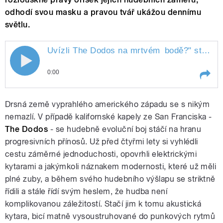
odhodí svou masku a pravou tvář ukážou dennímu
světlu.
Uvízli The Dodos na mrtvém
bodě?
" style="">
Uvízli The Dodos na mrtvém bodě?
0:00
Play /
bodě?
Uvízli The Dodos na mrtvém
Drsná země vyprahlého amerického západu se s nikým
nemazlí. V případě kalifornské kapely ze San Franciska -
The Dodos
- se hudebně evoluční boj stáčí na hranu
progresivních přínosů. Už před čtyřmi lety si vyhlédli
cestu záměrné jednoduchosti, opovrhli elektrickými
kytarami a jakýmkoli náznakem modernosti, které už měli
plné zuby, a během svého hudebního výšlapu se striktně
řídili a stále řídí svým heslem, že hudba není
pause
komplikovanou záležitostí. Stačí jim k tomu akustická
kytara, bicí matně vysoustruhované do punkových rytmů