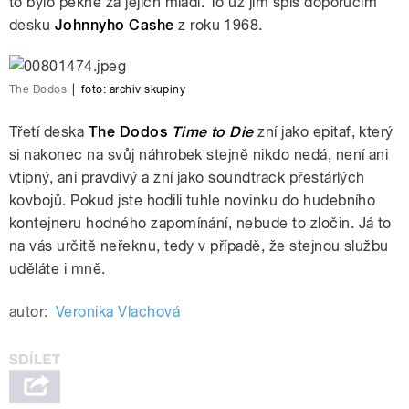
to bylo pěkné za jejich mládí. To už jim spíš doporučím
desku
Johnnyho Cashe
z roku 1968.
The Dodos
|
foto: archiv skupiny
Třetí deska
The Dodos
Time to Die
zní jako epitaf, který
si nakonec na svůj náhrobek stejně nikdo nedá, není ani
vtipný, ani pravdivý a zní jako soundtrack přestárlých
kovbojů. Pokud jste hodili tuhle novinku do hudebního
kontejneru hodného zapomínání, nebude to zločin. Já to
na vás určitě neřeknu, tedy v případě, že stejnou službu
uděláte i mně.
autor:
Veronika Vlachová