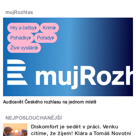
mujRozhlas
Hry a četby
Krimi
Pohádky
Pořady
Živé vysílání
Audiosvět Českého rozhlasu na jednom místě
NEJPOSLOUCHANĚJŠÍ
Diskomfort je sedět v práci. Venku
cítíme, že žijem! Klára a Tomáš Novotní