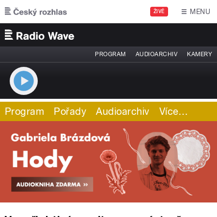
Přejít k hlavnímu obsahu
MENU
ŽIVĚ
PROGRAM
AUDIOARCHIV
KAMERY
Program
Pořady
Audioarchiv
Více
…