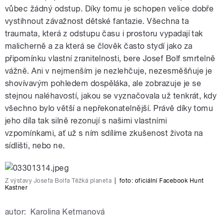
vůbec žádný odstup. Díky tomu je schopen velice dobře
vystihnout závažnost dětské fantazie. Všechna ta
traumata, která z odstupu času i prostoru vypadají tak
malicherně a za která se člověk často stydí jako za
připomínku vlastní zranitelnosti, bere Josef Bolf smrtelně
vážně. Ani v nejmenším je nezlehčuje, nezesměšňuje je
shovívavým pohledem dospěláka, ale zobrazuje je se
stejnou naléhavostí, jakou se vyznačovala už tenkrát, kdy
všechno bylo větší a nepřekonatelnější. Právě díky tomu
jeho díla tak silně rezonují s našimi vlastními
vzpomínkami, ať už s ním sdílíme zkušenost života na
sídlišti, nebo ne.
Z výstavy Josefa Bolfa Těžká planeta
|
foto: oficiální Facebook Hunt
Kastner
autor:
Karolina Ketmanová