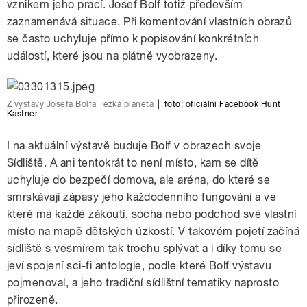
vznikem jeho prací. Josef Bolf totiž především
zaznamenává situace. Při komentování vlastních obrazů
se často uchyluje přímo k popisování konkrétních
událostí, které jsou na plátně vyobrazeny.
Z výstavy Josefa Bolfa Těžká planeta
|
foto: oficiální Facebook Hunt
Kastner
I na aktuální výstavě buduje Bolf v obrazech svoje
Sídliště. A ani tentokrát to není místo, kam se dítě
uchyluje do bezpečí domova, ale aréna, do které se
smrskávají zápasy jeho každodenního fungování a ve
které má každé zákoutí, socha nebo podchod své vlastní
místo na mapě dětských úzkostí. V takovém pojetí začíná
sídliště s vesmírem tak trochu splývat a i díky tomu se
jeví spojení sci-fi antologie, podle které Bolf výstavu
pojmenoval, a jeho tradiční sídlištní tematiky naprosto
přirozeně.