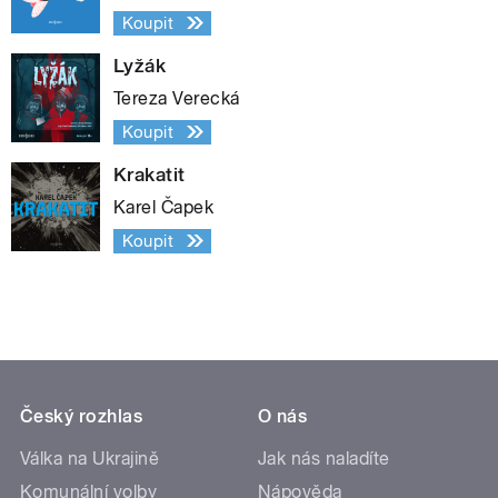
Koupit
Lyžák
Tereza Verecká
Koupit
Krakatit
Karel Čapek
Koupit
Český rozhlas
O nás
Válka na Ukrajině
Jak nás naladíte
Komunální volby
Nápověda