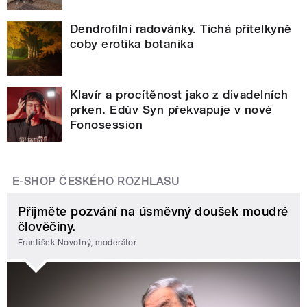
Dendrofilní radovánky. Tichá přítelkyně
coby erotika botanika
Klavír a procítěnost jako z divadelních
prken. Edúv Syn překvapuje v nové
Fonosession
E-SHOP ČESKÉHO ROZHLASU
Přijměte pozvání na úsměvný doušek moudré
člověčiny.
František Novotný, moderátor