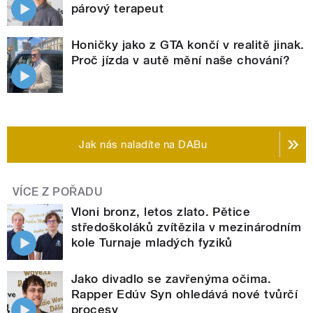
párový terapeut
Honičky jako z GTA končí v realitě jinak.
Proč jízda v autě mění naše chování?
Jak nás naladíte na DABu
VÍCE Z POŘADU
Vloni bronz, letos zlato. Pětice
středoškoláků zvítězila v mezinárodním
kole Turnaje mladých fyziků
Jako divadlo se zavřenýma očima.
Rapper Edúv Syn ohledává nové tvůrčí
procesy