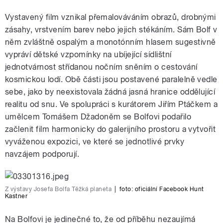
Vystavený film vznikal přemalováváním obrazů, drobnými
zásahy, vrstvením barev nebo jejich stékáním. Sám Bolf v
něm zvláštně ospalým a monotónním hlasem sugestivně
vypráví dětské vzpomínky na ubíjející sídlištní
jednotvárnost střídanou nočním sněním o cestování
kosmickou lodí. Obě části jsou postavené paralelně vedle
sebe, jako by neexistovala žádná jasná hranice oddělující
realitu od snu. Ve spolupráci s kurátorem Jiřím Ptáčkem a
umělcem Tomášem Džadoněm se Bolfovi podařilo
začlenit film harmonicky do galerijního prostoru a vytvořit
vyváženou expozici, ve které se jednotlivé prvky
navzájem podporují.
Z výstavy Josefa Bolfa Těžká planeta
|
foto: oficiální Facebook Hunt
Kastner
Na Bolfovi je jedinečné to, že od příběhu nezaujímá