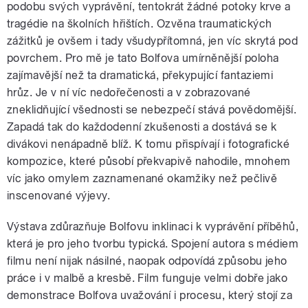
podobu svých vyprávění, tentokrát žádné potoky krve a
tragédie na školních hřištích. Ozvěna traumatických
zážitků je ovšem i tady všudypřítomná, jen víc skrytá pod
povrchem. Pro mě je tato Bolfova umírněnější poloha
zajímavější než ta dramatická, překypující fantaziemi
hrůz. Je v ní víc nedořečenosti a v zobrazované
zneklidňující všednosti se nebezpečí stává povědomější.
Zapadá tak do každodenní zkušenosti a dostává se k
divákovi nenápadně blíž. K tomu přispívají i fotografické
kompozice, které působí překvapivě nahodile, mnohem
víc jako omylem zaznamenané okamžiky než pečlivě
inscenované výjevy.
Výstava zdůrazňuje Bolfovu inklinaci k vyprávění příběhů,
která je pro jeho tvorbu typická. Spojení autora s médiem
filmu není nijak násilné, naopak odpovídá způsobu jeho
práce i v malbě a kresbě. Film funguje velmi dobře jako
demonstrace Bolfova uvažování i procesu, který stojí za