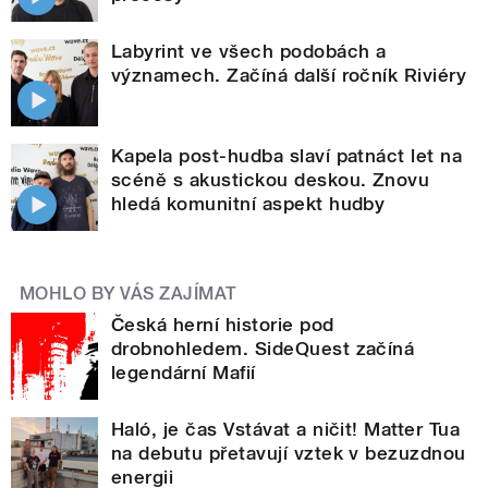
Labyrint ve všech podobách a
významech. Začíná další ročník Riviéry
Kapela post-hudba slaví patnáct let na
scéně s akustickou deskou. Znovu
hledá komunitní aspekt hudby
MOHLO BY VÁS ZAJÍMAT
Česká herní historie pod
drobnohledem. SideQuest začíná
legendární Mafií
Haló, je čas Vstávat a ničit! Matter Tua
na debutu přetavují vztek v bezuzdnou
energii