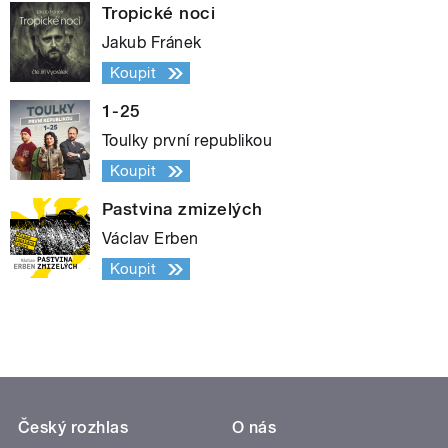
Tropické noci
Jakub Fránek
Koupit
1-25
Toulky první republikou
Koupit
Pastvina zmizelých
Václav Erben
Koupit
Český rozhlas
O nás