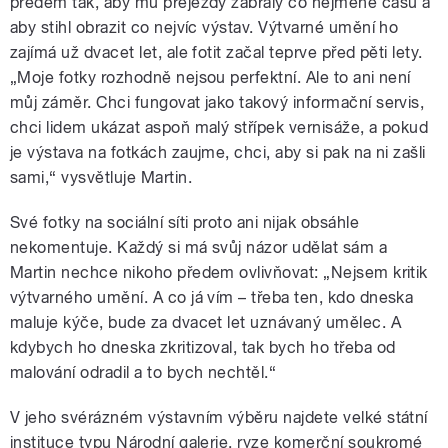
předem tak, aby mu přejezdy zabraly co nejméně času a
aby stihl obrazit co nejvíc výstav. Výtvarné umění ho
zajímá už dvacet let, ale fotit začal teprve před pěti lety.
„Moje fotky rozhodně nejsou perfektní. Ale to ani není
můj záměr. Chci fungovat jako takový informační servis,
chci lidem ukázat aspoň malý střípek vernisáže, a pokud
je výstava na fotkách zaujme, chci, aby si pak na ni zašli
sami,“ vysvětluje Martin.
Své fotky na sociální síti proto ani nijak obsáhle
nekomentuje. Každý si má svůj názor udělat sám a
Martin nechce nikoho předem ovlivňovat: „Nejsem kritik
výtvarného umění. A co já vím – třeba ten, kdo dneska
maluje kýče, bude za dvacet let uznávaný umělec. A
kdybych ho dneska zkritizoval, tak bych ho třeba od
malování odradil a to bych nechtěl.“
V jeho svérázném výstavním výběru najdete velké státní
instituce typu Národní galerie, ryze komerční soukromé