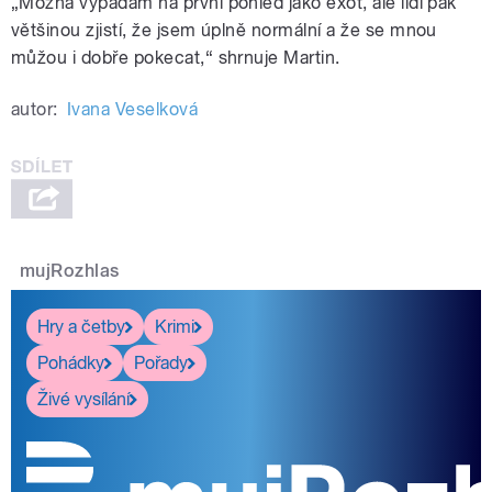
„Možná vypadám na první pohled jako exot, ale lidi pak
většinou zjistí, že jsem úplně normální a že se mnou
můžou i dobře pokecat,“ shrnuje Martin.
autor:
Ivana Veselková
mujRozhlas
Hry a četby
Krimi
Pohádky
Pořady
Živé vysílání