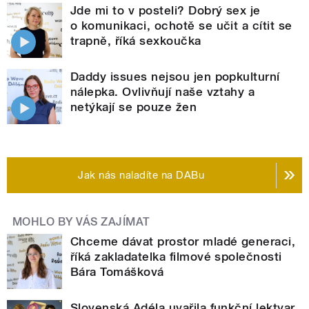
Jde mi to v posteli? Dobrý sex je
o komunikaci, ochotě se učit a cítit se
trapně, říká sexkoučka
Daddy issues nejsou jen popkulturní
nálepka. Ovlivňují naše vztahy a
netýkají se pouze žen
Jak nás naladíte na DABu
MOHLO BY VÁS ZAJÍMAT
Chceme dávat prostor mladé generaci,
říká zakladatelka filmové společnosti
Bára Tomášková
Slovenská Adéla uvařila funkční lektvar