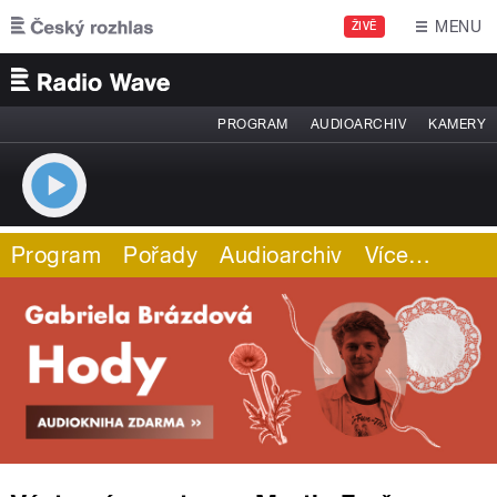
Přejít k hlavnímu obsahu
MENU
ŽIVĚ
PROGRAM
AUDIOARCHIV
KAMERY
Program
Pořady
Audioarchiv
Více
…