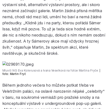
výstavní síně, alternativní výstavní prostory, ale i skoro
neznámé začínající galerie. Martin žádná přísná měřítka
nemá, chodí rád mezi lidi, umění ho baví a nemá žádné
předsudky. „Klidně jdu i na party, kterou pořádá Sámer
Issa, když mě pozve. To už je teda sice hodně extrém,
ale nic a nikoho neodsuzuju, dokud s ním nemám osobní
zkušenost. A ty Sámerovy akce mají vždycky hroznej
švih,“ objasňuje Martin, že spektrum akcí, které
navštěvuje, je skutečně široké.
Mluvčí NG Eva Kolerusová a Ivana Veselková na fotce Martina Fryče
|
foto: Martin Fryč
Během jednoho večera ho můžete potkat třeba ve
Veletržním paláci, na oslavě narozenin nějaké „celebrity“
v baru, na soukromé vernisáži pro pražské snoby a na
konceptuální výstavě v undergroundové pop-up galerii.