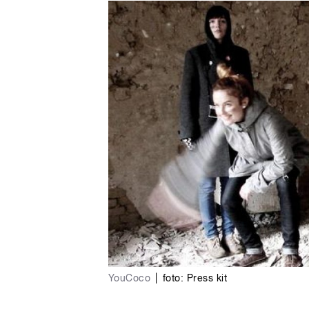
pause
YouCoco
|
foto: Press kit