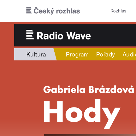
Přejít k hlavnímu obsahu
iRozhlas
Kultura
Program
Pořady
Audi