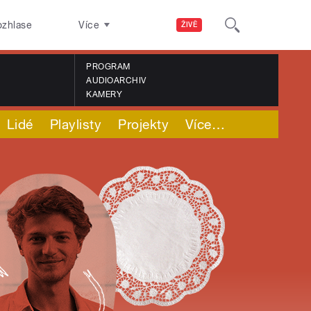
ozhlase
Více
ŽIVĚ
PROGRAM
AUDIOARCHIV
KAMERY
Lidé
Playlisty
Projekty
Více
…