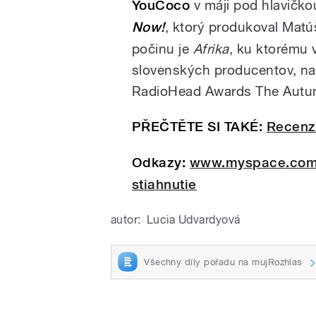
YouCoco
v máji pod hlavičk
Now!
, ktorý produkoval Mat
počinu je
Afrika
, ku ktorému 
slovenských producentov, nap
RadioHead Awards The Autum
PŘEČTĚTE SI TAKÉ:
Recenz
Odkazy:
www.myspace.com
stiahnutie
autor:
Lucia Udvardyová
Všechny díly pořadu na mujRozhlas