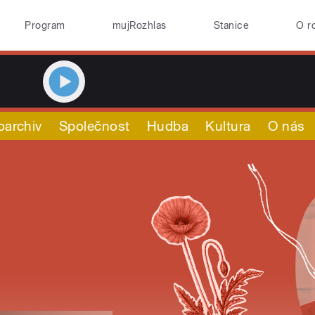
Program
mujRozhlas
Stanice
O r
oarchiv
Společnost
Hudba
Kultura
O nás