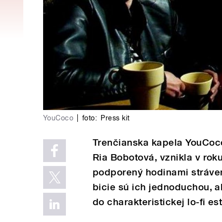
YouCoco
|
foto:
Press kit
Trenčianska kapela YouCoco
Ria Bobotová, vznikla v roku
podporený hodinami stráven
bicie sú ich jednoduchou, a
do charakteristickej lo-fi est