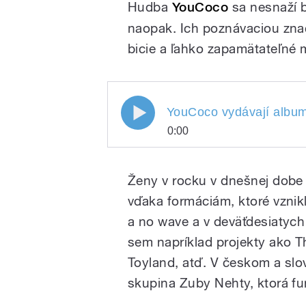
Hudba
YouCoco
sa nesnaží b
naopak. Ich poznávaciou zna
bicie a ľahko zapamätateľné 
YouCoco vydávají album B
YouCoco vydávají albu
0:00
YouCoco vydávají al
Play
Ženy v rocku v dnešnej dobe 
vďaka formáciám, ktoré vznikl
a no wave a v deväťdesiatych 
sem napríklad projekty ako Th
Toyland, atď. V českom a slo
skupina Zuby Nehty, ktorá f
/