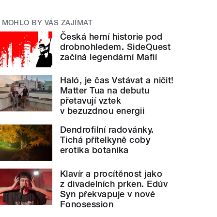
MOHLO BY VÁS ZAJÍMAT
Česká herní historie pod
drobnohledem. SideQuest
začíná legendární Mafií
Haló, je čas Vstávat a ničit!
Matter Tua na debutu
přetavují vztek
v bezuzdnou energii
Dendrofilní radovánky.
Tichá přítelkyně coby
erotika botanika
Klavír a procítěnost jako
z divadelních prken. Edúv
Syn překvapuje v nové
Fonosession