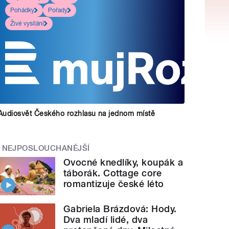
Pohádky
Pořady
Živé vysílání
Audiosvět Českého rozhlasu na jednom místě
NEJPOSLOUCHANĚJŠÍ
Ovocné knedlíky, koupák a
táborák. Cottage core
romantizuje české léto
Gabriela Brázdová: Hody.
Dva mladí lidé, dva