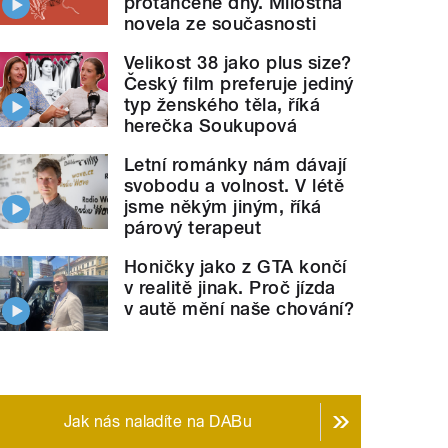
protančené dny. Milostná
novela ze současnosti
Velikost 38 jako plus size?
Český film preferuje jediný
typ ženského těla, říká
herečka Soukupová
Letní románky nám dávají
Now!
" style="">
YouCoco vydávají album
Big Now!
svobodu a volnost. V létě
jsme někým jiným, říká
párový terapeut
Honičky jako z GTA končí
v realitě jinak. Proč jízda
v autě mění naše chování?
Jak nás naladíte na DABu