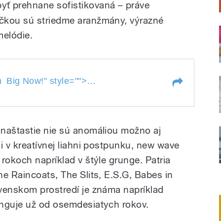
yť prehnane sofistikovaná – práve
čkou sú striedme aranžmány, výrazné
melódie.
ig Now!
YouCoco vydávají album
m
Big Now!
" style="">
Big 
bum
Big Now!
naštastie nie sú anomáliou možno aj
i v kreatívnej liahni postpunku, new wave
rokoch napríklad v štýle grunge. Patria
e Raincoats, The Slits, E.S.G, Babes in
venskom prostredí je známa napríklad
unguje už od osemdesiatych rokov.