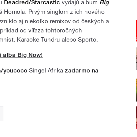
ou
Deadred/Starcastic
vydajú album
Big
úš Homola. Prvým singlom z ich nového
vzniklo aj niekoľko remixov od českých a
ríklad od víťaza tohtoročných
nist, Karaoke Tundru alebo Sporto.
i alba
Big Now!
/youcoco
Singel Afrika
zadarmo na