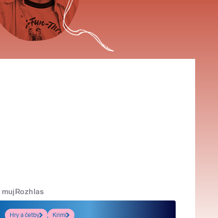
mujRozhlas
Hry a četby
Krimi