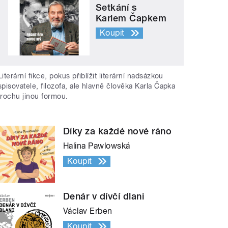
Setkání s
Karlem Čapkem
Koupit
Literární fikce, pokus přiblížit literární nadsázkou
spisovatele, filozofa, ale hlavně člověka Karla Čapka
trochu jinou formou.
Díky za každé nové ráno
Halina Pawlowská
Koupit
Denár v dívčí dlani
Václav Erben
Koupit