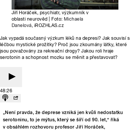
Jiří Horáček, psychiatr, výzkumník v
oblasti neurověd | Foto:
Michaela
Danelová
, iROZHLAS.cz
Jak vypadá současný výzkum léků na depresi? Jak souvisí s
léčbou mystické prožitky? Proč jsou zkoumány látky, které
jsou považovány za rekreační drogy? Jakou roli hraje
serotonin a schopnost mozku se měnit a přestavovat?
48:26
„Není pravda, že deprese vzniká jen kvůli nedostatku
serotoninu, to je mýtus, který se šíří od 90. let,“ říká
v obsáhlém rozhovoru profesor Jiří Horáček,