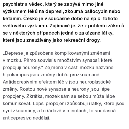
psychiatr a vědec, který se zabývá mimo jiné
výzkumem léků na depresi, zkoumá psilocybin nebo
ketamin. Česko je v současné době na špici tohoto
světového výzkumu. Zajímavé je, že z pohledu zákonů
se v některých případech jedná o zakázané látky,
které jsou zneužívány jako rekreační drogy.
„Deprese je způsobena komplikovanými změnami
v mozku. Přímo souvisí s množstvím synapsí, které
propojují neurony.“ Zejména v části mozku nazvané
hipokampus jsou změny dobře prozkoumané.
Antidepresivním efektem léčiv jsou neuroplastické
změny. Rostou nové synapse a neurony jsou lépe
propojeny. Zkrátka, mozek sám se sebou může lépe
komunikovat. Lepší propojení způsobují i látky, které jsou
nyní zkoumány, a to řádově v minutách, to současná
antidepresiva nedělají.