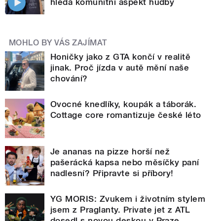
hledá komunitní aspekt hudby
MOHLO BY VÁS ZAJÍMAT
Honičky jako z GTA končí v realitě
jinak. Proč jízda v autě mění naše
chování?
Ovocné knedlíky, koupák a táborák.
Cottage core romantizuje české léto
Je ananas na pizze horší než
pašerácká kapsa nebo měsíčky paní
nadlesní? Připravte si příbory!
YG MORIS: Zvukem i životním stylem
jsem z Praglanty. Private jet z ATL
dosedl s novou deskou v Praze