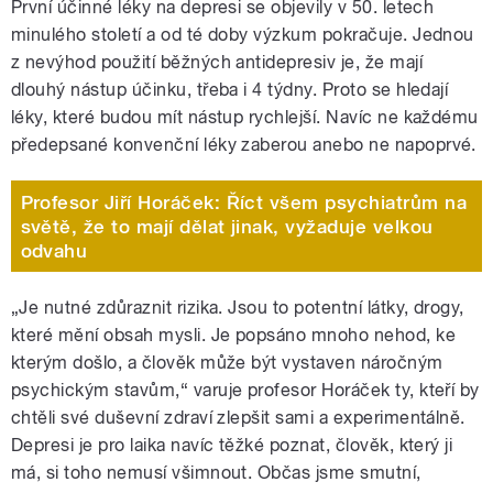
První účinné léky na depresi se objevily v 50. letech
minulého století a od té doby výzkum pokračuje. Jednou
z nevýhod použití běžných antidepresiv je, že mají
dlouhý nástup účinku, třeba i 4 týdny. Proto se hledají
léky, které budou mít nástup rychlejší. Navíc ne každému
předepsané konvenční léky zaberou anebo ne napoprvé.
Profesor Jiří Horáček: Říct všem psychiatrům na
světě, že to mají dělat jinak, vyžaduje velkou
odvahu
„Je nutné zdůraznit rizika. Jsou to potentní látky, drogy,
které mění obsah mysli. Je popsáno mnoho nehod, ke
kterým došlo, a člověk může být vystaven náročným
psychickým stavům,“ varuje profesor Horáček ty, kteří by
chtěli své duševní zdraví zlepšit sami a experimentálně.
Depresi je pro laika navíc těžké poznat, člověk, který ji
má, si toho nemusí všimnout. Občas jsme smutní,