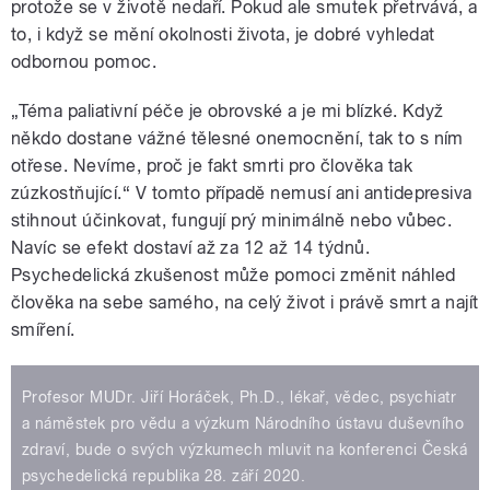
protože se v životě nedaří. Pokud ale smutek přetrvává, a
to, i když se mění okolnosti života, je dobré vyhledat
odbornou pomoc.
„Téma paliativní péče je obrovské a je mi blízké. Když
někdo dostane vážné tělesné onemocnění, tak to s ním
otřese. Nevíme, proč je fakt smrti pro člověka tak
zúzkostňující.“ V tomto případě nemusí ani antidepresiva
stihnout účinkovat, fungují prý minimálně nebo vůbec.
Navíc se efekt dostaví až za 12 až 14 týdnů.
Psychedelická zkušenost může pomoci změnit náhled
člověka na sebe samého, na celý život i právě smrt a najít
smíření.
Profesor MUDr. Jiří Horáček, Ph.D., lékař, vědec, psychiatr
a náměstek pro vědu a výzkum Národního ústavu duševního
zdraví, bude o svých výzkumech mluvit na konferenci Česká
psychedelická republika 28. září 2020.