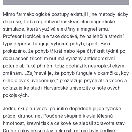
Mimo farmakologické postupy existují i jiné metody léčby
deprese, třeba repetitivní transkraniální magnetické
stimulace, která využívá elektřiny a magnetismu.
Profesor Horáček ale také dodává, že na lehčí a střední
typy deprese funguje výborně pohyb, sport. Bylo
prokázáno, že pohyb třikrát nebo lépe čtyřikrát týdně po
dobu aspoň třiceti minut má výrazný antidepresivní
potenciál. Také při něm totiž dochází k neuroplastickým
změnám. „Zajímavé je, že pohyb funguje v okamžiku, kdy
si ho člověk uvědomuje,“ prozrazuje psychiatr a vědec a
odkazuje ke studii Harvardské univerzity o hotelových
pokojských.
Jednu skupinu vědci poučili o dopadech jejich fyzické
práce, druhou ne. Poučené skupině klesla tělesná
hmotnost, krevní tlak a celkově se zlepšil zdravotní stav.
Druhé polovině se stav nelepšil, přitom byly bedlivě