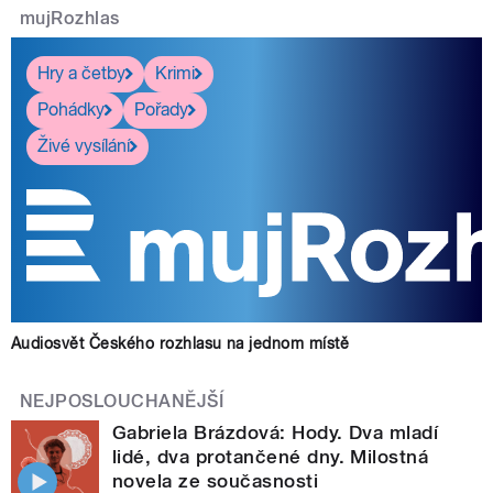
mujRozhlas
Hry a četby
Krimi
Pohádky
Pořady
Živé vysílání
Audiosvět Českého rozhlasu na jednom místě
NEJPOSLOUCHANĚJŠÍ
Gabriela Brázdová: Hody. Dva mladí
lidé, dva protančené dny. Milostná
novela ze současnosti