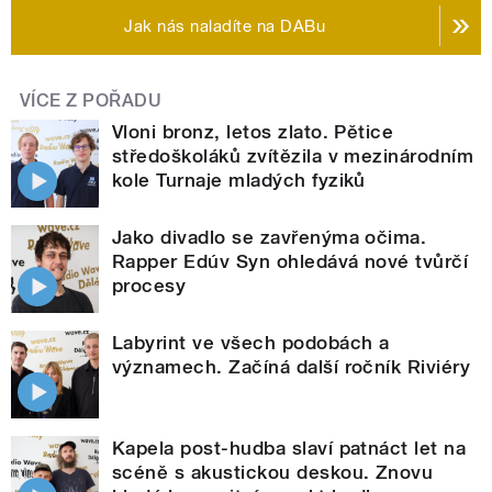
Jak nás naladíte na DABu
VÍCE Z POŘADU
Vloni bronz, letos zlato. Pětice
středoškoláků zvítězila v mezinárodním
kole Turnaje mladých fyziků
Jako divadlo se zavřenýma očima.
Rapper Edúv Syn ohledává nové tvůrčí
procesy
Labyrint ve všech podobách a
významech. Začíná další ročník Riviéry
Kapela post-hudba slaví patnáct let na
scéně s akustickou deskou. Znovu