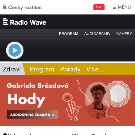
Přejít k hlavnímu obsahu
MENU
ŽIVĚ
PROGRAM
AUDIOARCHIV
KAMERY
Zdraví
Program
Pořady
Více
…