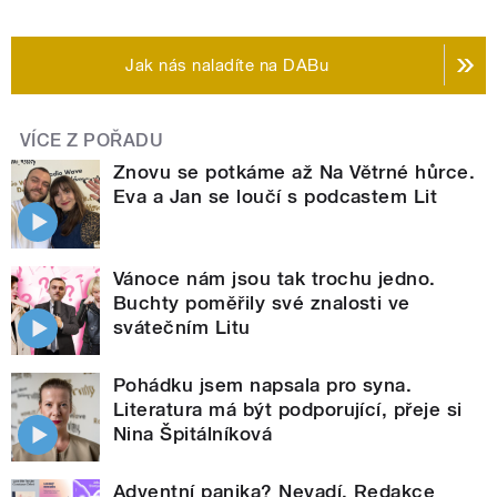
Jak nás naladíte na DABu
VÍCE Z POŘADU
Znovu se potkáme až Na Větrné hůrce.
Eva a Jan se loučí s podcastem Lit
Vánoce nám jsou tak trochu jedno.
Buchty poměřily své znalosti ve
svátečním Litu
Pohádku jsem napsala pro syna.
Literatura má být podporující, přeje si
Nina Špitálníková
Adventní panika? Nevadí. Redakce