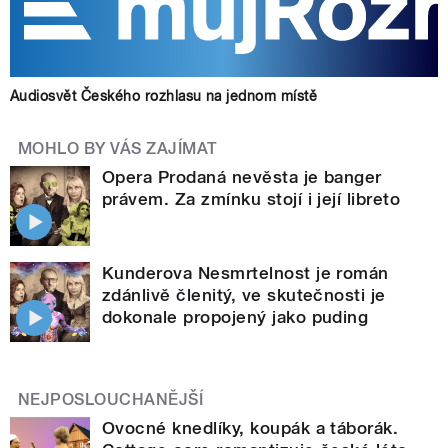
Audiosvět Českého rozhlasu na jednom místě
MOHLO BY VÁS ZAJÍMAT
Opera Prodaná nevěsta je banger
právem. Za zmínku stojí i její libreto
Kunderova Nesmrtelnost je román
zdánlivě členitý, ve skutečnosti je
dokonale propojený jako puding
NEJPOSLOUCHANĚJŠÍ
Ovocné knedlíky, koupák a táborák.