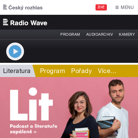
Přejít k hlavnímu obsahu
MENU
ŽIVĚ
PROGRAM
AUDIOARCHIV
KAMERY
Literatura
Program
Pořady
Více
…