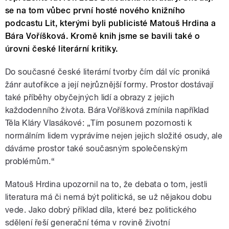
se na tom vůbec první hosté nového knižního
podcastu Lit, kterými byli publicisté Matouš Hrdina a
Bára Voříšková. Kromě knih jsme se bavili také o
úrovni české literární kritiky.
Do současné české literární tvorby čím dál víc proniká
žánr autofikce a její nejrůznější formy. Prostor dostávají
také příběhy obyčejných lidí a obrazy z jejich
každodenního života. Bára Voříšková zmínila například
Těla Kláry Vlasákové: „Tím posunem pozornosti k
normálním lidem vyprávíme nejen jejich složité osudy, ale
dáváme prostor také současným společenským
problémům.“
Matouš Hrdina upozornil na to, že debata o tom, jestli
literatura má či nemá být politická, se už nějakou dobu
vede. Jako dobrý příklad díla, které bez politického
sdělení řeší generační téma v rovině životní