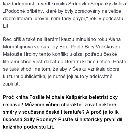
každodennosti, uvedl komiks Srdcovka Štěpánky Jislové.
„Podobné příběhy, které by byly zpracovány na velice
dobré literární úrovni, nám tady chybí,“ řekl v podcastu
Lit.
Řeč přišla také na literární kauzu minulého roku Alena
Mornštajnová versus Toy Box. Podle Báry Voříškové i
Matouše Hrdiny tento konflikt ukázal potřebu české
literární obce vést debatu o literární kritice i etice. Hosté
se také shodli na tom, že aby v Česku vznikala dobrá
kulturní publicistika, je nutné její autory adekvátně
zaplatit.
Proč kniha Fosilie Michala Kašpárka beletristicky
selhává? Můžeme vůbec charakterizovat některé
směry v současné české literatuře? A proč je tolik
úspěšná Sally Rooney? Pusťte si historicky první díl
knižního podcastu Lit.