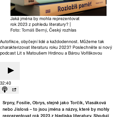
Jaká jména by mohla reprezentovat
rok 2023 z pohledu literatury? |
Foto:
Tomáš Berný
, Český rozhlas
Autofikce, obyčejní lidé a každodennost. Můžeme tak
charakterizovat literaturu roku 2023? Poslechněte si nový
podcast Lit s Matoušem Hrdinou a Bárou Voříškovou
32:40
Srpny, Fosilie, Obrys, stejně jako Torčík, Vlasáková
nebo Jislová – to jsou jména a názvy, které by mohly
reprezentovat rok 2023 z hlediska literatury. Shodují