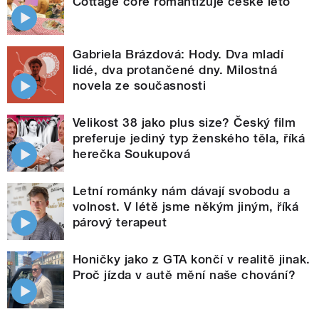
Cottage core romantizuje české léto
Gabriela Brázdová: Hody. Dva mladí
lidé, dva protančené dny. Milostná
novela ze současnosti
Velikost 38 jako plus size? Český film
preferuje jediný typ ženského těla, říká
herečka Soukupová
Letní románky nám dávají svobodu a
volnost. V létě jsme někým jiným, říká
párový terapeut
Honičky jako z GTA končí v realitě jinak.
Proč jízda v autě mění naše chování?