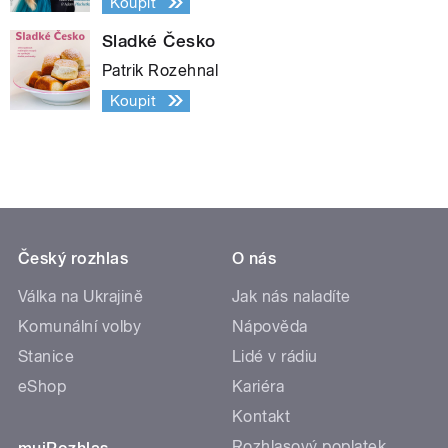
Koupit
Sladké Česko
Patrik Rozehnal
Koupit
Český rozhlas
O nás
Válka na Ukrajině
Jak nás naladíte
Komunální volby
Nápověda
Stanice
Lidé v rádiu
eShop
Kariéra
Kontakt
Rozhlasový poplatek