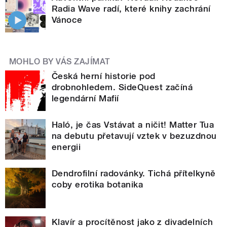
Radia Wave radí, které knihy zachrání
Vánoce
MOHLO BY VÁS ZAJÍMAT
Česká herní historie pod
drobnohledem. SideQuest začíná
legendární Mafií
Haló, je čas Vstávat a ničit! Matter Tua
na debutu přetavují vztek v bezuzdnou
energii
Dendrofilní radovánky. Tichá přítelkyně
coby erotika botanika
Klavír a procítěnost jako z divadelních