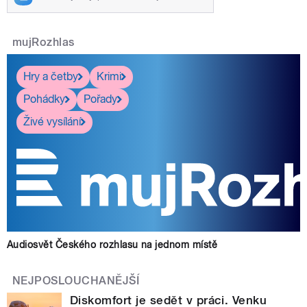
mujRozhlas
Hry a četby
Krimi
Pohádky
Pořady
Živé vysílání
Audiosvět Českého rozhlasu na jednom místě
NEJPOSLOUCHANĚJŠÍ
Diskomfort je sedět v práci. Venku