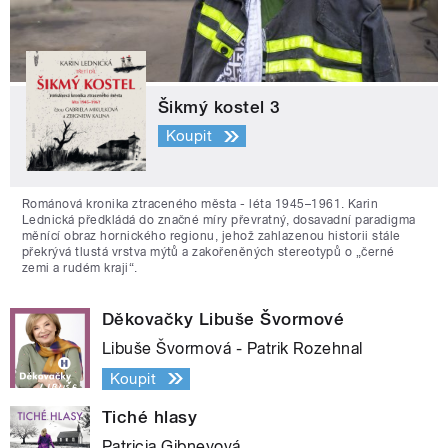
Šikmý kostel 3
Koupit
Románová kronika ztraceného města - léta 1945–1961. Karin
Lednická předkládá do značné míry převratný, dosavadní paradigma
měnící obraz hornického regionu, jehož zahlazenou historii stále
překrývá tlustá vrstva mýtů a zakořeněných stereotypů o „černé
zemi a rudém kraji“.
Děkovačky Libuše Švormové
Libuše Švormová - Patrik Rozehnal
Koupit
Tiché hlasy
Patricia Gibneyová