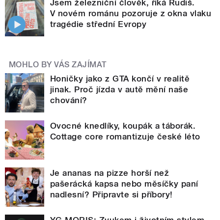
Jsem železniční člověk, říká Rudiš.
V novém románu pozoruje z okna vlaku
tragédie střední Evropy
MOHLO BY VÁS ZAJÍMAT
Honičky jako z GTA končí v realitě
jinak. Proč jízda v autě mění naše
chování?
Ovocné knedlíky, koupák a táborák.
Cottage core romantizuje české léto
Je ananas na pizze horší než
pašerácká kapsa nebo měsíčky paní
nadlesní? Připravte si příbory!
YG MORIS: Zvukem i životním stylem