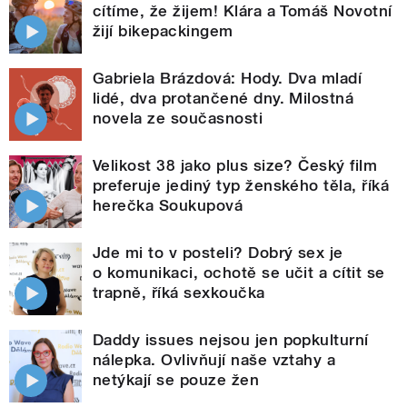
cítíme, že žijem! Klára a Tomáš Novotní
žijí bikepackingem
Gabriela Brázdová: Hody. Dva mladí
lidé, dva protančené dny. Milostná
novela ze současnosti
Velikost 38 jako plus size? Český film
preferuje jediný typ ženského těla, říká
herečka Soukupová
Jde mi to v posteli? Dobrý sex je
o komunikaci, ochotě se učit a cítit se
trapně, říká sexkoučka
Daddy issues nejsou jen popkulturní
nálepka. Ovlivňují naše vztahy a
netýkají se pouze žen