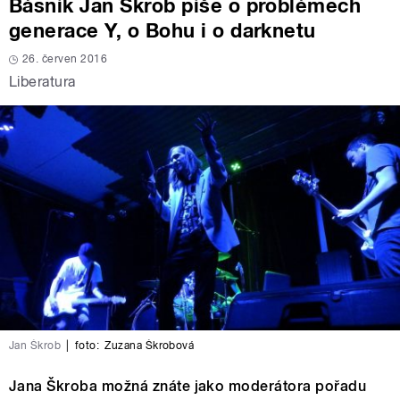
Básník Jan Škrob píše o problémech
generace Y, o Bohu i o darknetu
26. červen 2016
Liberatura
Jan Škrob
|
foto:
Zuzana Škrobová
Jana Škroba možná znáte jako moderátora pořadu