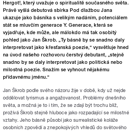
Hergot!, který uvažuje o spiritualitě současného světa.
Právě vyšlá debutová sbírka Pod dlažbou Jana
ukazuje jako básníka s velikým nadáním, potenciálem
stát se mluvčím generace Y. Generace, která se
vyjadřuje, kde může, ale málokdo má tak osobitý
pohled jako Jan Škrob. „Ty básně by se snadno daly
interpretovat jako křesťanská poezie,“ vysvětluje hned
na úvod našeho rozhovoru čerstvý debutant, „stejně
snadno by se daly interpretovat jako politická nebo
milostná poezie. Snažím se vyhnout nějakému
přídavnému jménu.“
Jan Škrob podle svého názoru žije v době, kdy už nejde
oddělovat lyrismus a angažovanost. Problémy dnešního
světa, a možná je to i tím, že se zdají být trochu blíž,
prožívá Škrob stejně hluboce jako rozpadající se milostné
vztahy. Jeho básně působí jako surrealistické koláže
osobních zpovědí a znepokojivých vhledů do světového