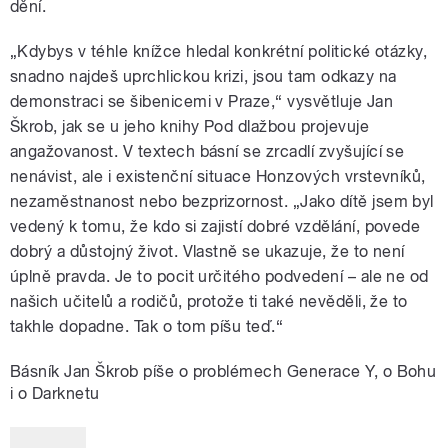
dění.
„Kdybys v téhle knížce hledal konkrétní politické otázky,
snadno najdeš uprchlickou krizi, jsou tam odkazy na
demonstraci se šibenicemi v Praze,“ vysvětluje Jan
Škrob, jak se u jeho knihy Pod dlažbou projevuje
angažovanost. V textech básní se zrcadlí zvyšující se
nenávist, ale i existenční situace Honzových vrstevníků,
nezaměstnanost nebo bezprizornost. „Jako dítě jsem byl
vedený k tomu, že kdo si zajistí dobré vzdělání, povede
dobrý a důstojný život. Vlastně se ukazuje, že to není
úplně pravda. Je to pocit určitého podvedení – ale ne od
našich učitelů a rodičů, protože ti také nevěděli, že to
takhle dopadne. Tak o tom píšu teď.“
Básník Jan Škrob píše o problémech Generace Y, o Bohu
i o Darknetu