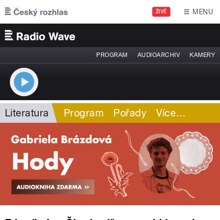
Přejít k hlavnímu obsahu
MENU
ŽIVĚ
PROGRAM
AUDIOARCHIV
KAMERY
Literatura
Program
Pořady
Více
…