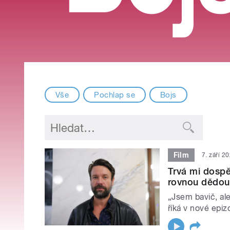
Vše
Pochlap se
Bojs
Film
7. září 2
Trvá mi dospět
rovnou dědou,
„Jsem bavič, ale
říká v nové epiz