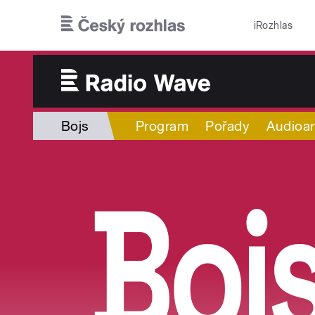
Přejít k hlavnímu obsahu
iRozhlas
Bojs
Program
Pořady
Audioar