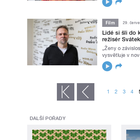
Film
29. červ
Lidé si šli do 
režisér Sváte
„Ženy o závislos
vysvětluje v nov
STRÁNKY
1
2
3
4
« první
‹ předchozí
DALŠÍ POŘADY