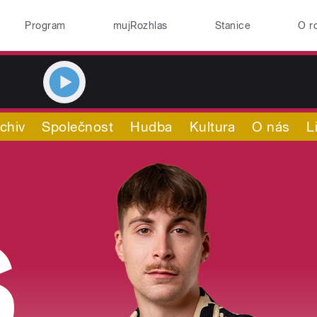
Program
mujRozhlas
Stanice
O r
chiv
Společnost
Hudba
Kultura
O nás
L