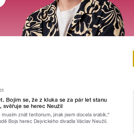
025
. Bojím se, že z kluka se za pár let stanu
 svěřuje se herec Neužil
 musím znát teritorium, jinak jsem docela srabík,“
odě Bojs herec Dejvického divadla Václav Neužil.