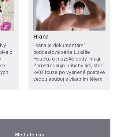
Hrana
ivý
Hrana je dokumentární
pívá o
podcastová série Lukáše
e
Houdka o mužské body imagi.
rie
Zprostředkuje příběhy lidí, kteří
ných
kvůli touze po vysněné postavě
vedou souboj s vlastním tělem.
Sledujte nás