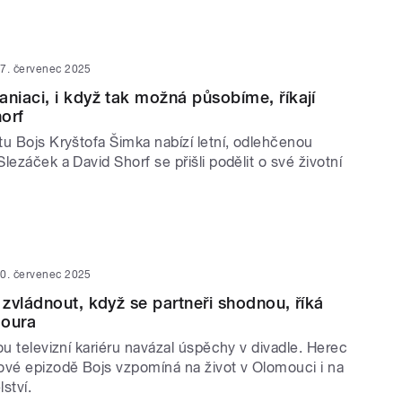
7. červenec 2025
iaci, i když tak možná působíme, říkají
orf
tu Bojs Kryštofa Šimka nabízí letní, odlehčenou
lezáček a David Shorf se přišli podělit o své životní
0. červenec 2025
zvládnout, když se partneři shodnou, říká
Joura
ou televizní kariéru navázal úspěchy v divadle. Herec
ové epizodě Bojs vzpomíná na život v Olomouci i na
lství.