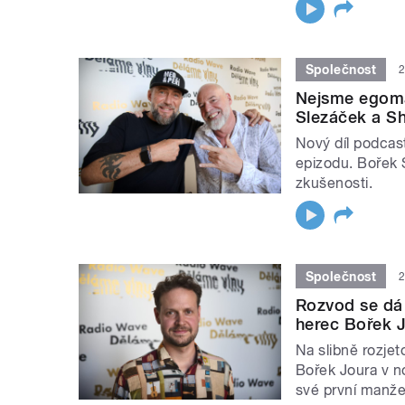
Společnost
2
Nejsme egoman
Slezáček a Sh
Nový díl podcas
epizodu. Bořek S
zkušenosti.
Společnost
2
Rozvod se dá 
herec Bořek 
Na slibně rozjet
Bořek Joura v n
své první manže