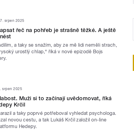
7. srpen 2025
apsat řeč na pohřeb je strašně těžké. A ještě
dnést
ílím, a taky se snažím, aby ze mě lidi neměli strach,
ysoký urostlý chlap,“ říká v nové epizodě Bojs
ery.
. srpen 2025
labost. Muži si to začínají uvědomovat, říká
depy Krčil
arazil a taky poprvé potřeboval vyhledat psychologa.
zal novou cestu, a tak Lukáš Krčil založil on-line
latformu Hedepy.