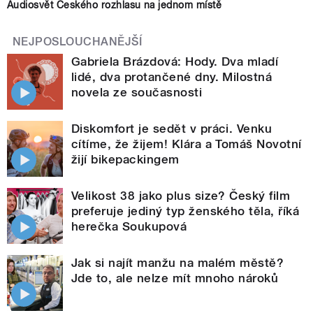
Audiosvět Českého rozhlasu na jednom místě
NEJPOSLOUCHANĚJŠÍ
Gabriela Brázdová: Hody. Dva mladí
lidé, dva protančené dny. Milostná
novela ze současnosti
Diskomfort je sedět v práci. Venku
cítíme, že žijem! Klára a Tomáš Novotní
žijí bikepackingem
Velikost 38 jako plus size? Český film
preferuje jediný typ ženského těla, říká
herečka Soukupová
Jak si najít manžu na malém městě?
Jde to, ale nelze mít mnoho nároků