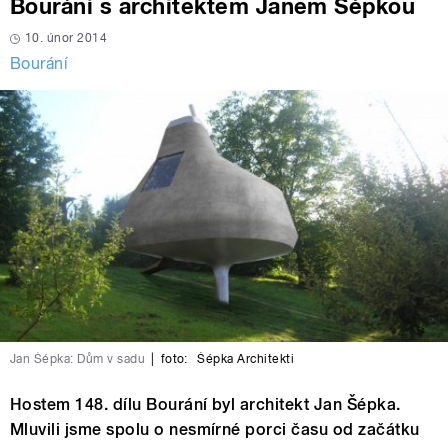
Bourání s architektem Janem Šépkou
10. únor 2014
Bourání
Jan Šépka: Dům v sadu
|
foto:
Šépka Architekti
Hostem 148. dílu Bourání byl architekt Jan Šépka.
Mluvili jsme spolu o nesmírné porci času od začátku