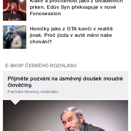
Klavír a procítěnost jako z divadelních
prken. Edúv Syn překvapuje v nové
Fonosession
Honičky jako z GTA končí v realitě
jinak. Proč jízda v autě mění naše
chování?
E-SHOP ČESKÉHO ROZHLASU
Přijměte pozvání na úsměvný doušek moudré
člověčiny.
František Novotný, moderátor