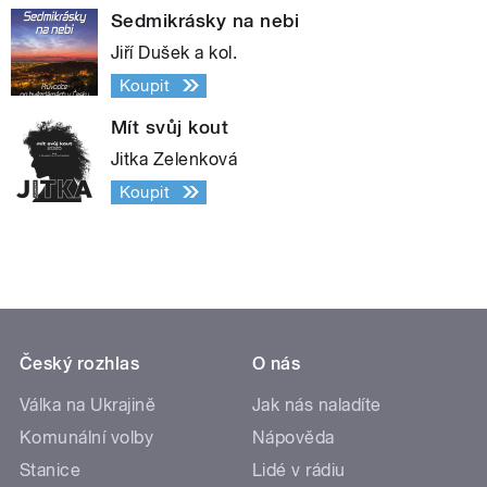
Sedmikrásky na nebi
Jiří Dušek a kol.
Koupit
Mít svůj kout
Jitka Zelenková
Koupit
Český rozhlas
O nás
Válka na Ukrajině
Jak nás naladíte
Komunální volby
Nápověda
Stanice
Lidé v rádiu