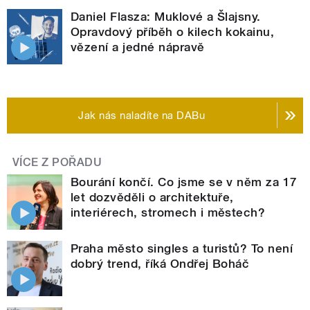
Daniel Flasza: Muklové a Šlajsny.
Opravdový příběh o kilech kokainu,
vězení a jedné nápravě
Jak nás naladíte na DABu
VÍCE Z POŘADU
Bourání končí. Co jsme se v něm za 17
let dozvěděli o architektuře,
interiérech, stromech i městech?
Praha město singles a turistů? To není
dobrý trend, říká Ondřej Boháč