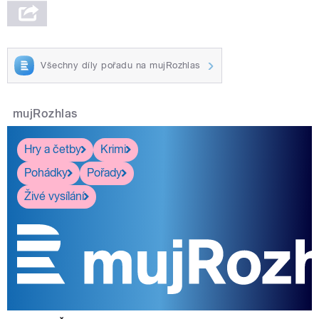
Všechny díly pořadu na mujRozhlas
mujRozhlas
Hry a četby
Krimi
Pohádky
Pořady
Živé vysílání