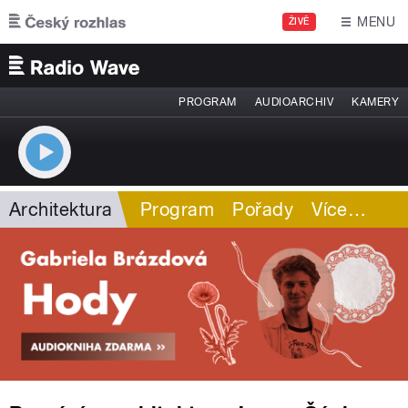
Přejít k hlavnímu obsahu
MENU
ŽIVĚ
PROGRAM
AUDIOARCHIV
KAMERY
Architektura
Program
Pořady
Více
…