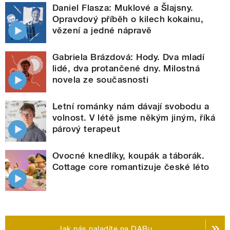
Daniel Flasza: Muklové a Šlajsny.
Opravdový příběh o kilech kokainu,
vězení a jedné nápravě
Gabriela Brázdová: Hody. Dva mladí
lidé, dva protančené dny. Milostná
novela ze současnosti
Letní románky nám dávají svobodu a
volnost. V létě jsme někým jiným, říká
párový terapeut
Ovocné knedlíky, koupák a táborák.
Cottage core romantizuje české léto
Jak nás naladíte na DABu