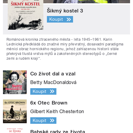
Šikmý kostel 3
Koupit
Románová kronika ztraceného města - léta 1945–1961. Karin
Lednická předkládá do značné míry převratný, dosavadní paradigma
měnící obraz hornického regionu, jehož zahlazenou historii stále
překrývá tlustá vrstva mýtů a zakořeněných stereotypů o „černé
zemi a rudém kraji“.
Co život dal a vzal
Betty MacDonaldová
Koupit
6x Otec Brown
Gilbert Keith Chesterton
Koupit
Babské rady ze života