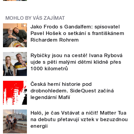
MOHLO BY VÁS ZAJÍMAT
Jako Frodo s Gandalfem: spisovatel
Pavel Hošek o setkání s františkánem
Richardem Rohrem
Rybičky jsou na cestě! Ivana Rybová
ujde s pěti malými dětmi klidně přes
1000 kilometrů
Česká herní historie pod
drobnohledem. SideQuest začíná
legendární Mafií
Haló, je čas Vstávat a ničit! Matter Tua
na debutu přetavují vztek v bezuzdnou
energii