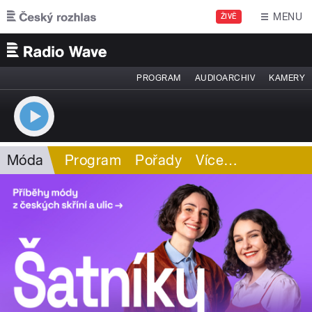
Přejít k hlavnímu obsahu
MENU
ŽIVĚ
PROGRAM
AUDIOARCHIV
KAMERY
Móda
Program
Pořady
Více
…