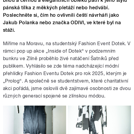
bílou a černou a elegantních obleků patří k jeho stylu
pánská tílka z měkkých pletáží nebo hedvábí.
Poslechněte si, čím ho ovlivnili čeští návrháři jako
Jakub Polanka nebo značka ODIVI, ve které byl na
stáži.
Míříme na Moravu, na studentský Fashion Event Dotek. V
rámci pop up akce „Inside of Dotek“ v podzemním
bunkru ve Zlíně proběhlo živé natáčení Šatníků před
publikem. Vyhlásilo se zde téma nadcházející módní
přehlídky Fashion Eventu Dotek pro rok 2025, kterým je
„Prolog“. A společně se studentstvem, které charitativní
akci pořádá, jsme oslovili dvě zajímavé osobnosti ze dvou
různých generací spojené se zlínskou módou.