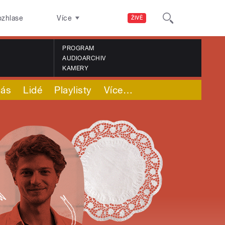
ozhlase
Více
ŽIVĚ
PROGRAM
AUDIOARCHIV
KAMERY
nás
Lidé
Playlisty
Více
…