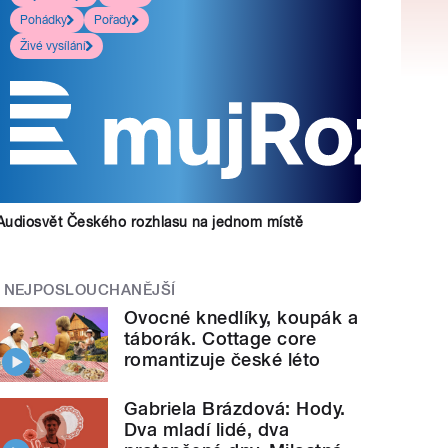
Pohádky
Pořady
Živé vysílání
Audiosvět Českého rozhlasu na jednom místě
NEJPOSLOUCHANĚJŠÍ
Ovocné knedlíky, koupák a
táborák. Cottage core
romantizuje české léto
Gabriela Brázdová: Hody.
Dva mladí lidé, dva