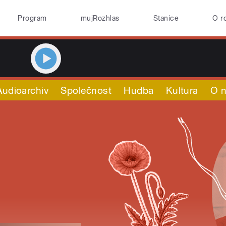
Program
mujRozhlas
Stanice
O r
Audioarchiv
Společnost
Hudba
Kultura
O 