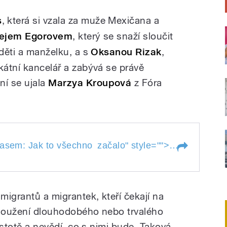
s
, která si vzala za muže Mexičana a
ejem Egorovem
, který se snaží sloučit
 děti a manželku, a s
Oksanou Rizak
,
kátní kancelář a zabývá se právě
í se ujala
Marzya Kroupová
z Fóra
em: Jak to všechno začalo
České příbě
pasem: Jak to všechno
začalo
" style="">
m pasem: Jak to
začalo
 migrantů a migrantek, kteří čekají na
dloužení dlouhodobého nebo trvalého
jistotě a nevědí, co s nimi bude. Taková