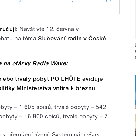
vové
ručují:
Navštivte 12. června v
ebatu na téma
Slučování rodin v České
ra na otázky Radia Wave:
 nebo trvalý pobyt PO LHŮTĚ eviduje
itiky Ministerstva vnitra k březnu
yty – 1 605 spisů, trvalé pobyty – 542
pobyty – 16 800 spisů, trvalé pobyty – 7
 k přerušení řízení. Systém nám však