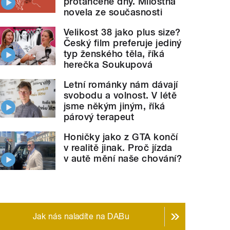
protančené dny. Milostná
novela ze současnosti
Velikost 38 jako plus size?
Český film preferuje jediný
typ ženského těla, říká
herečka Soukupová
Letní románky nám dávají
svobodu a volnost. V létě
jsme někým jiným, říká
párový terapeut
Honičky jako z GTA končí
hy s cizím pasem: Jak to všechno
v realitě jinak. Proč jízda
začalo
" style=""
v autě mění naše chování?
Jak nás naladíte na DABu