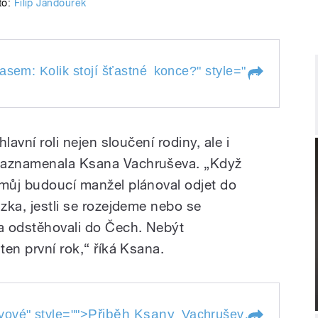
to:
Filip Jandourek
m: Kolik stojí šťastné konce?
České pří
asem: Kolik stojí šťastné
konce?
" style="">
 pasem: Kolik stojí
konce?
hlavní roli nejen sloučení rodiny, ale i
 zaznamenala Ksana Vachruševa. „Když
 můj budoucí manžel plánoval odjet do
ázka, jestli se rozejdeme nebo se
a odstěhovali do Čech. Nebýt
ten první rok,“ říká Ksana.
é
Přiběh Ksany
vové
" style="">
Vachruševové
" style="