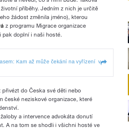
 životní příběhy. Jedním z nich je určitě
jeho žádost změnila jméno), kterou
vá
z programu Migrace organizace
 pak doplní i naši hosté.
em: Kam až může čekání na vyřízení
pasem: Kam až může čekání na vyřízení
víza dojít
" s
ím pasem: Kam až může
víza
dojít
t přivézt do Česka své děti nebo
 české neziskové organizace, které
denství.
 žaloby a intervence advokáta donutí
t. A na tom se shodli i všichni hosté ve