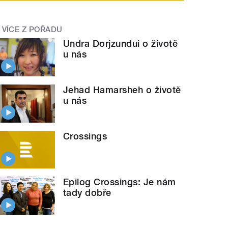
VÍCE Z POŘADU
Undra Dorjzundui o životě
u nás
Jehad Hamarsheh o životě
u nás
České příběhy s cizím pasem: Kam až může
tyle="">
Crossings
Epilog Crossings: Je nám
tady dobře