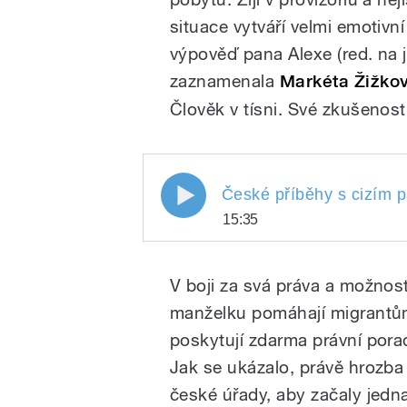
situace vytváří velmi emotivní
výpověď pana Alexe (red. na 
zaznamenala
Markéta Žižko
/
Člověk v tísni. Své zkušenosti
České příběhy s cizím pas
České příběhy s cizím 
15:35
víza dojít
České příběhy s ciz
Play
čekání na vyřízení
V boji za svá práva a možnos
pause
manželku pomáhají migrantům
poskytují zdarma právní pora
Jak se ukázalo, právě hrozba
české úřady, aby začaly jedna