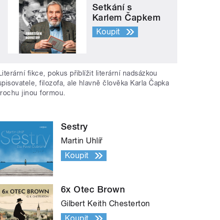
Setkání s
Karlem Čapkem
Koupit
Literární fikce, pokus přiblížit literární nadsázkou
spisovatele, filozofa, ale hlavně člověka Karla Čapka
trochu jinou formou.
Sestry
Martin Uhlíř
Koupit
6x Otec Brown
Gilbert Keith Chesterton
Koupit