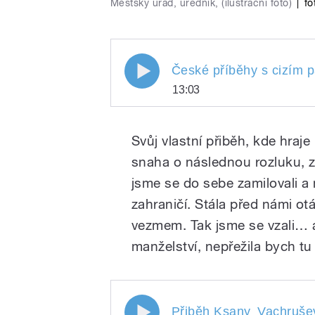
Městský úřad, úředník, (ilustrační foto)
|
fo
České příběhy s cizím pase
České příběhy s cizím p
13:03
České příběhy s cizím
Play
šťastné
Svůj vlastní přiběh, kde hraje 
snaha o následnou rozluku,
jsme se do sebe zamilovali a
zahraničí. Stála před námi ot
vezmem. Tak jsme se vzali… 
manželství, nepřežila bych tu 
/
Přiběh Ksany Vachruševov
Přiběh Ksany
Vachruše