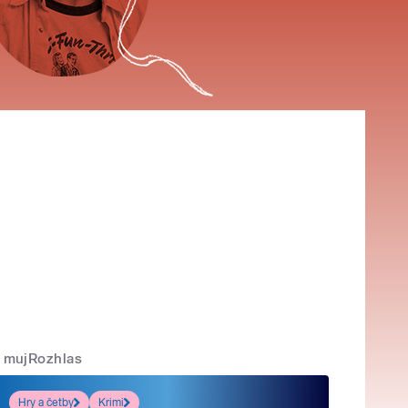
mujRozhlas
Hry a četby
Krimi