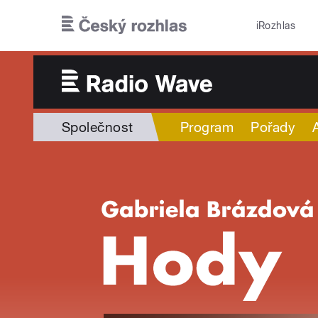
Přejít k hlavnímu obsahu
iRozhlas
Společnost
Program
Pořady