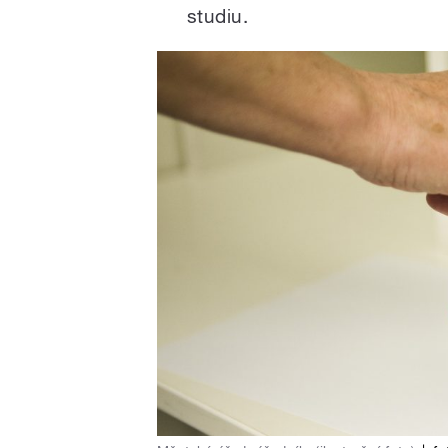
studiu.
/
pause