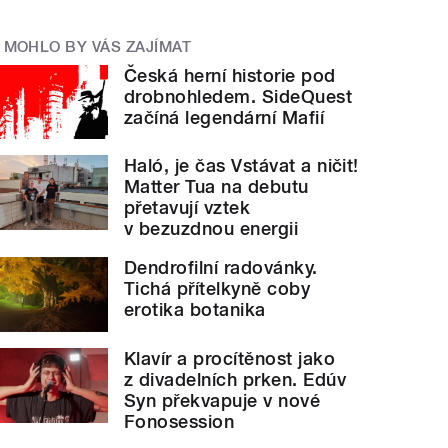
MOHLO BY VÁS ZAJÍMAT
Česká herní historie pod
drobnohledem. SideQuest
začíná legendární Mafií
Haló, je čas Vstávat a ničit!
Matter Tua na debutu
přetavují vztek
v bezuzdnou energii
Dendrofilní radovánky.
Tichá přítelkyně coby
erotika botanika
Klavír a procítěnost jako
z divadelních prken. Edúv
Syn překvapuje v nové
Fonosession