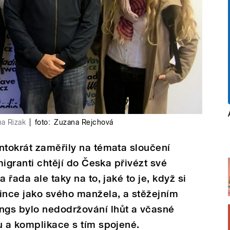
a Rizak
|
foto:
Zuzana Rejchová
ntokrát zaměřily na témata sloučení
 migranti chtějí do Česka přivézt své
 řada ale taky na to, jaké to je, když si
ince jako svého manžela, a stěžejním
gs bylo nedodržování lhůt a včasné
u a komplikace s tím spojené.