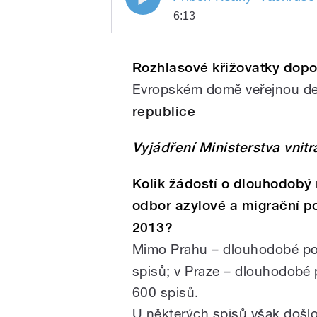
6:13
Přiběh Ksany
Play
Vachruše
Rozhlasové křižovatky dopo
Evropském domě veřejnou d
pause
republice
Vyjádření Ministerstva vnit
Kolik žádostí o dlouhodobý
/
odbor azylové a migrační pol
2013?
Mimo Prahu – dlouhodobé pob
spisů; v Praze – dlouhodobé 
600 spisů.
U některých spisů však došlo