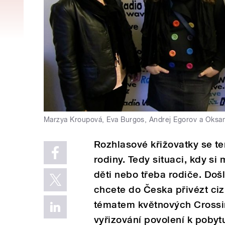
Marzya Kroupová, Eva Burgos, Andrej Egorov a Oksan
Rozhlasové křižovatky se te
rodiny. Tedy situaci, kdy si
děti nebo třeba rodiče. Došla
chcete do Česka přivézt ciz
tématem květnových Crossin
vyřizování povolení k pobyt