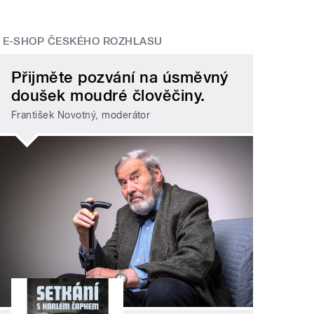
E-SHOP ČESKÉHO ROZHLASU
běhy s cizím pasem: Kolik stojí šťastné
konce?
" 
Přijměte pozvání na úsměvný
doušek moudré člověčiny.
František Novotný, moderátor
">
Přiběh Ksany
Vachruševové