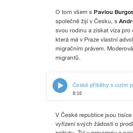
O tom všem s
Pavlou Burgo
společně žijí v Česku, s
Andr
svou rodinu a získat víza pro
která má v Praze vlastní advo
migračním právem. Moderován
migrantů.
České příběhy s cizím pas
České příběhy s cizím 
8:16
České příběhy s cizí
Play
všechno
V České republice jsou tisíce
vyřízení svých žádostí o pro
pobytu. Žijí v provizoriu a ne