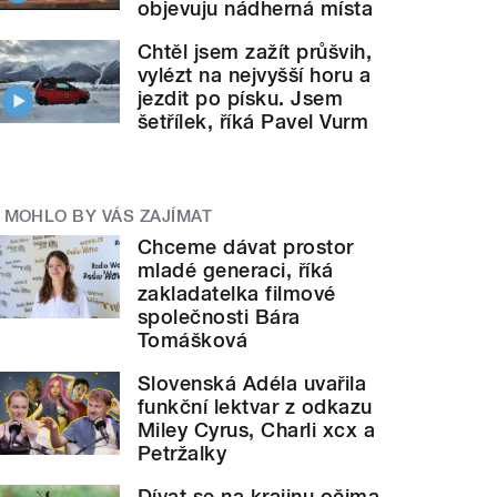
objevuju nádherná místa
Chtěl jsem zažít průšvih,
vylézt na nejvyšší horu a
jezdit po písku. Jsem
šetřílek, říká Pavel Vurm
MOHLO BY VÁS ZAJÍMAT
Chceme dávat prostor
mladé generaci, říká
zakladatelka filmové
společnosti Bára
Tomášková
Slovenská Adéla uvařila
funkční lektvar z odkazu
Miley Cyrus, Charli xcx a
Petržalky
Dívat se na krajinu očima