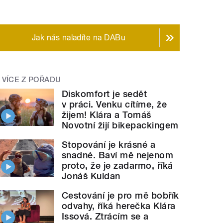
Jak nás naladíte na DABu
VÍCE Z POŘADU
Diskomfort je sedět
v práci. Venku cítíme, že
žijem! Klára a Tomáš
Novotní žijí bikepackingem
Stopování je krásné a
snadné. Baví mě nejenom
proto, že je zadarmo, říká
Jonáš Kuldan
Cestování je pro mě bobřík
odvahy, říká herečka Klára
Issová. Ztrácím se a