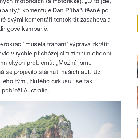
ých motorkách (a motorikše). „O to jde,
 trabanty,“ komentuje Dan Přibáň těsně po
eré svými komentáři tentokrát zasahovala
ndingové kampaně.
rokracií musela trabantí výprava zkrátit
avíc v rychle přicházejícím zimním období
technických problémů: „Možná jsme
 se projevilo stárnutí našich aut. Už
 jeho tým „žlutého cirkusu“ se tak
pobřeží Austrálie.