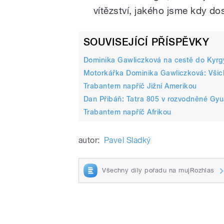
vítězství, jakého jsme kdy do
/
SOUVISEJÍCÍ PŘÍSPĚVKY
Dominika Gawliczková na cestě do Kyrg
Motorkářka Dominika Gawliczková: Všichni
Trabantem napříč Jižní Amerikou
Dan Přibáň: Tatra 805 v rozvodněné Gy
Trabantem napříč Afrikou
pause
autor:
Pavel Sladký
Všechny díly pořadu na mujRozhlas