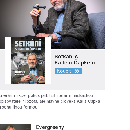
Setkání s
Karlem Čapkem
Koupit
Literární fikce, pokus přiblížit literární nadsázkou
spisovatele, filozofa, ale hlavně člověka Karla Čapka
trochu jinou formou.
Evergreeny