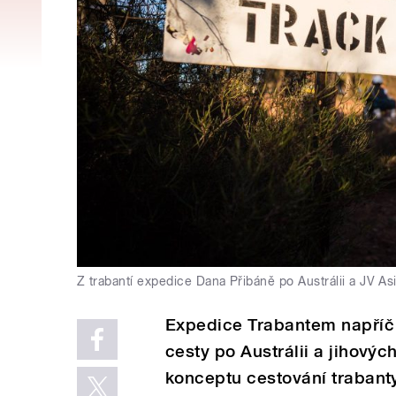
Z trabantí expedice Dana Přibáně po Austrálii a JV Asi
Expedice Trabantem napříč k
cesty po Austrálii a jihovýc
konceptu cestování trabanty