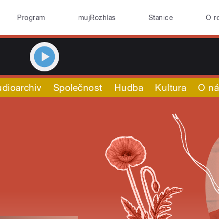
Program
mujRozhlas
Stanice
O r
dioarchiv
Společnost
Hudba
Kultura
O n