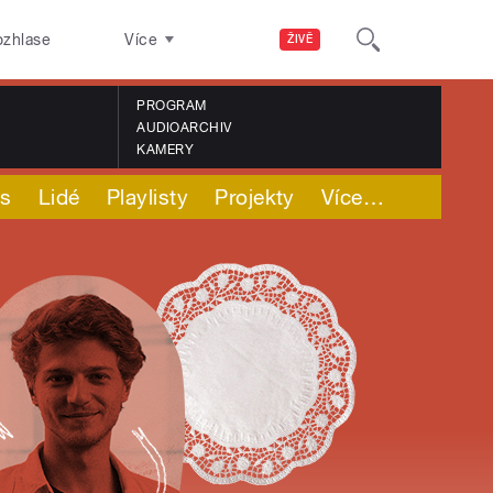
ozhlase
Více
ŽIVĚ
PROGRAM
AUDIOARCHIV
KAMERY
ás
Lidé
Playlisty
Projekty
Více
…