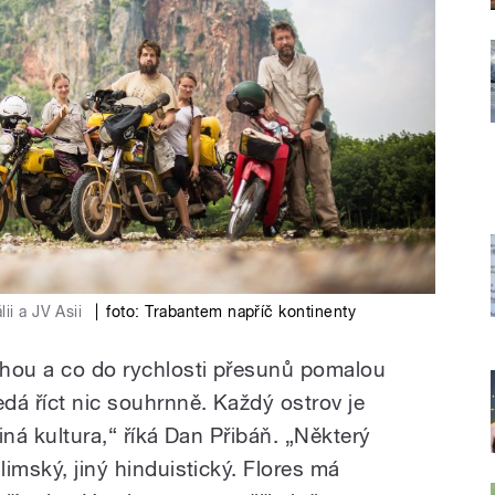
ii a JV Asii
|
foto: Trabantem napříč kontinenty
uhou a co do rychlosti přesunů pomalou
edá říct nic souhrnně. Každý ostrov je
jiná kultura,“ říká Dan Přibáň. „Některý
limský, jiný hinduistický. Flores má