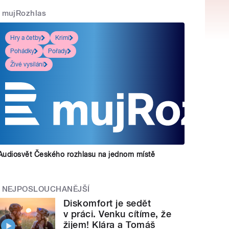
mujRozhlas
Hry a četby
Krimi
Pohádky
Pořady
Živé vysílání
Audiosvět Českého rozhlasu na jednom místě
NEJPOSLOUCHANĚJŠÍ
Diskomfort je sedět
v práci. Venku cítíme, že
žijem! Klára a Tomáš