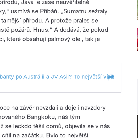
írodu, Jáva je zase neuvěřitelně
ky,“ usmívá se Přibáň. „Sumatru sežraly
 tamější přírodu. A protože prales se
ustě požárů. Hnus.“ A dodává, že pokud
i, které obsahují palmový olej, tak je
y po Austrálii a JV Asii? To největší
anty po Austrálii a JV Asii? To největší vítězství, ja
dosáhli
rabanty po Austrálii a
kdy
ítězství, jakého jsme
dosáhli
roce na závěr nevzdali a dojeli navzdory
ánovaného Bangkoku, náš tým
už se leckdo těšil domů, objevila se v nás
cítil na začátku. Bylo to největší