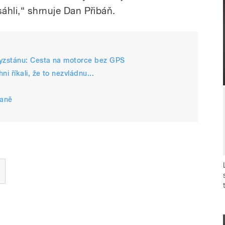
sáhli,“ shrnuje Dan Přibáň.
yzstánu: Cesta na motorce bez GPS
 říkali, že to nezvládnu...
uaně