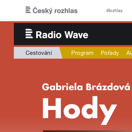
Přejít k hlavnímu obsahu
iRozhlas
Cestování
Program
Pořady
Au