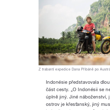
Z trabantí expedice Dana Přibáně po Austrál
Indonésie představovala dlo
část cesty. „O Indonésii se n
úplně jiný. Jiné náboženství, 
ostrov je křesťanský, jiný mus