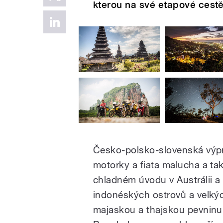
kterou na své etapové cestě
Česko-polsko-slovenská výpra
motorky a fiata malucha a ta
chladném úvodu v Austrálii a
indonéských ostrovů a velký
majaskou a thajskou pevninu