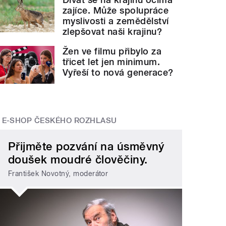
zajíce. Může spolupráce
myslivosti a zemědělství
zlepšovat naši krajinu?
Žen ve filmu přibylo za
třicet let jen minimum.
Vyřeší to nová generace?
E-SHOP ČESKÉHO ROZHLASU
Dan Přibáň: Výprava 
kého jsme
kdy dosáhli
" style="">
Přijměte pozvání na úsměvný
doušek moudré člověčiny.
František Novotný, moderátor