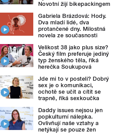
Novotní žijí bikepackingem
Gabriela Brázdová: Hody.
Dva mladí lidé, dva
protančené dny. Milostná
novela ze současnosti
Velikost 38 jako plus size?
Český film preferuje jediný
typ ženského těla, říká
herečka Soukupová
Jde mi to v posteli? Dobrý
sex je o komunikaci,
ochotě se učit a cítit se
trapně, říká sexkoučka
Daddy issues nejsou jen
popkulturní nálepka.
Ovlivňují naše vztahy a
netýkají se pouze žen