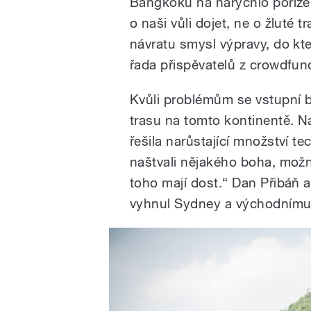
Bangkoku na narychlo pořízen
o naši vůli dojet, ne o žluté
návratu smysl výpravy, do kt
řada přispěvatelů z crowdfu
Kvůli problémům se vstupní by
trasu na tomto kontinentě. N
řešila narůstající množství 
naštvali nějakého boha, možná
toho mají dost.“ Dan Přibáň a
vyhnul Sydney a východnímu 