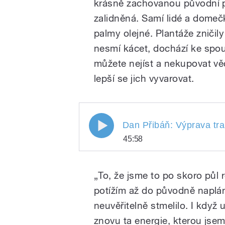
krásně zachovanou původní př
zalidněná. Samí lidé a domeč
palmy olejné. Plantáže zničily
nesmí kácet, dochází ke spo
můžete nejíst a nekupovat věc
lepší se jich vyvarovat.
Dan Přibáň: Výprava trabant
Dan Přibáň: Výprava trab
45:58
vítězství, jakého jsme kdy 
Dan Přibáň: Výprava t
Play
JV Asii? To největší v
„To, že jsme to po skoro půl 
potížím až do původně napl
neuvěřitelně stmelilo. I když 
znovu ta energie, kterou jsem 