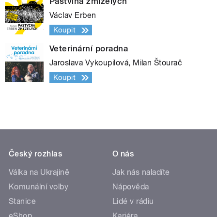
Pastvina zmizelých
Václav Erben
Koupit
Veterinární poradna
Jaroslava Vykoupilová, Milan Štourač
Koupit
Český rozhlas
O nás
Válka na Ukrajině
Jak nás naladíte
Komunální volby
Nápověda
Stanice
Lidé v rádiu
eShop
Kariéra