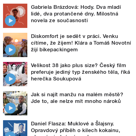
Gabriela Brázdová: Hody. Dva mladí
lidé, dva protančené dny. Milostná
novela ze současnosti
Diskomfort je sedět v práci. Venku
cítíme, že žijem! Klára a Tomáš Novotní
žijí bikepackingem
Velikost 38 jako plus size? Český film
preferuje jediný typ ženského těla, říká
herečka Soukupová
Jak si najít manžu na malém městě?
Jde to, ale nelze mít mnoho nároků
Daniel Flasza: Muklové a Šlajsny.
Opravdový příběh o kilech kokainu,