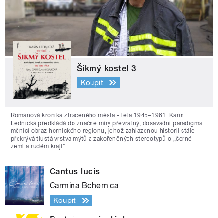
Šikmý kostel 3
Koupit
Románová kronika ztraceného města - léta 1945–1961. Karin
Lednická předkládá do značné míry převratný, dosavadní paradigma
měnící obraz hornického regionu, jehož zahlazenou historii stále
překrývá tlustá vrstva mýtů a zakořeněných stereotypů o „černé
zemi a rudém kraji“.
Cantus lucis
Carmina Bohemica
Koupit