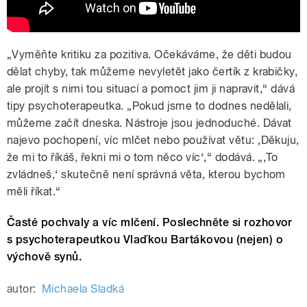
„Vyměňte kritiku za pozitiva. Očekáváme, že děti budou
dělat chyby, tak můžeme nevyletět jako čertík z krabičky,
ale projít s nimi tou situací a pomoct jim ji napravit,“ dává
tipy psychoterapeutka. „Pokud jsme to dodnes nedělali,
můžeme začít dneska. Nástroje jsou jednoduché. Dávat
najevo pochopení, víc mlčet nebo používat větu: ‚Děkuju,
že mi to říkáš, řekni mi o tom něco víc‘,“ dodává. „‚To
zvládneš,‘ skutečně není správná věta, kterou bychom
měli říkat.“
Časté pochvaly a víc mlčení. Poslechněte si rozhovor
s psychoterapeutkou Vlaďkou Bartákovou (nejen) o
výchově synů.
autor:
Michaela Sladká