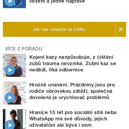
vězení a jedné nápravě
Jak nás naladíte na DABu
VÍCE Z POŘADU
Kojení kazy nezpůsobuje, z čištění
zubů trauma nevzniká. Zubní kaz se
nedědí, říká odbornice
Hrozně unavení. Prázdniny jsou pro
rodiče obrovskou zátěží, společná
dovolená je urychlovač problémů
Hranice 15 let pro sociální sítě nebo
WhatsApp má své důvody, jejich
uživatelům ale bývá i osm