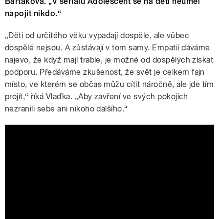
Bartáková. „V seriálu Adolescent se na děti neuměl
napojit nikdo.“
„Děti od určitého věku vypadají dospěle, ale vůbec
dospělé nejsou. A zůstávají v tom samy. Empatií dáváme
najevo, že když mají trable, je možné od dospělých získat
podporu. Předáváme zkušenost, že svět je celkem fajn
místo, ve kterém se občas můžu cítit náročně, ale jde tím
projít,“ říká Vlaďka. „Aby zavření ve svých pokojích
nezranili sebe ani nikoho dalšího.“
Děláme to správně a děláme toho
dost? S Vlaďkou Bartákovou o minisérii
Adolescent a výchově synů