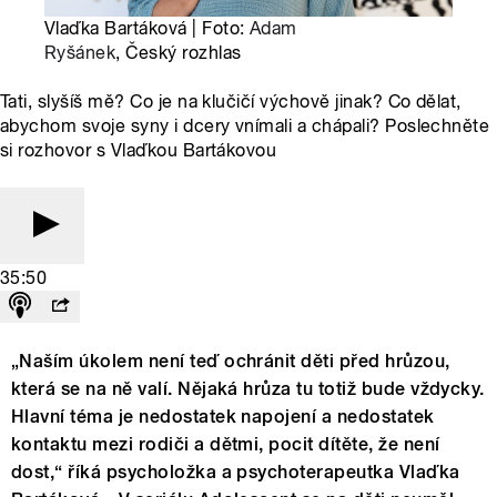
Vlaďka Bartáková | Foto:
Adam
Ryšánek
, Český rozhlas
Tati, slyšíš mě? Co je na klučičí výchově jinak? Co dělat,
abychom svoje syny i dcery vnímali a chápali? Poslechněte
si rozhovor s Vlaďkou Bartákovou
35:50
„Naším úkolem není teď ochránit děti před hrůzou,
která se na ně valí. Nějaká hrůza tu totiž bude vždycky.
Hlavní téma je nedostatek napojení a nedostatek
kontaktu mezi rodiči a dětmi, pocit dítěte, že není
dost,“ říká psycholožka a psychoterapeutka Vlaďka