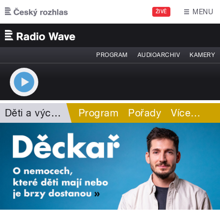
Přejít k hlavnímu obsahu
MENU
ŽIVĚ
PROGRAM
AUDIOARCHIV
KAMERY
Děti a výchova
Program
Pořady
Více
…