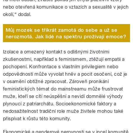
nebo otevřená komunikace o vztazích a sexualitě v jejich
okolí,“ dodal.
Můj mozek se třikrát zamotá do sebe a už se
nerozmotá. Jak lidé na spektru prožívají emoce?
Izolace a omezený kontakt s odlišnými životními
zkušenostmi, například s feminismem, ztěžují empatii a
pochopení. Konfrontace s vlastním privilegiem nebo
odpovědností může vyvolat hněv a pocit osočení, což je
v osamění obtížné zpracovat. Zároveň pronikání
feministických témat do mainstreamu může frustrovat
muže, kteří se cítí neúspěšní a nevidí domnělé výhody
plynoucí z patriarchátu. Socioekonomické faktory a
nedosažitelnost tradiční role muže živitele mohou také
přispívat k růstu této komunity.
Ekonomické a genderové nerovnosti se v incel komunitě