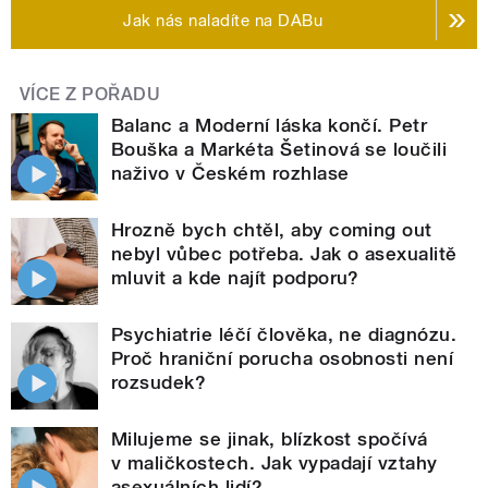
Jak nás naladíte na DABu
VÍCE Z POŘADU
Balanc a Moderní láska končí. Petr
Bouška a Markéta Šetinová se loučili
naživo v Českém rozhlase
Hrozně bych chtěl, aby coming out
nebyl vůbec potřeba. Jak o asexualitě
mluvit a kde najít podporu?
Psychiatrie léčí člověka, ne diagnózu.
Proč hraniční porucha osobnosti není
rozsudek?
Milujeme se jinak, blízkost spočívá
v maličkostech. Jak vypadají vztahy
asexuálních lidí?