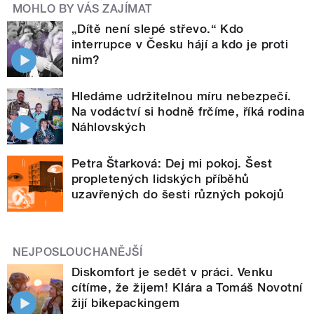
MOHLO BY VÁS ZAJÍMAT
„Dítě není slepé střevo.“ Kdo
interrupce v Česku hájí a kdo je proti
nim?
Hledáme udržitelnou míru nebezpečí.
Na vodáctví si hodně frčíme, říká rodina
Náhlovských
Petra Štarková: Dej mi pokoj. Šest
propletených lidských příběhů
uzavřených do šesti různých pokojů
NEJPOSLOUCHANĚJŠÍ
Diskomfort je sedět v práci. Venku
cítíme, že žijem! Klára a Tomáš Novotní
žijí bikepackingem