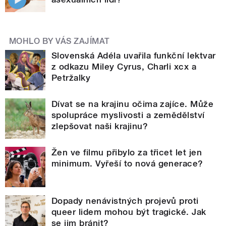
MOHLO BY VÁS ZAJÍMAT
Slovenská Adéla uvařila funkční lektvar
z odkazu Miley Cyrus, Charli xcx a
Petržalky
Dívat se na krajinu očima zajíce. Může
spolupráce myslivosti a zemědělství
zlepšovat naši krajinu?
Žen ve filmu přibylo za třicet let jen
minimum. Vyřeší to nová generace?
Dopady nenávistných projevů proti
queer lidem mohou být tragické. Jak
se jim bránit?