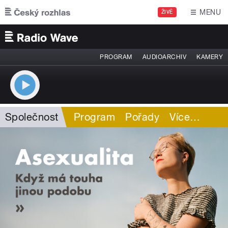
Přejít k hlavnímu obsahu
MENU
ŽIVĚ
PROGRAM
AUDIOARCHIV
KAMERY
Společnost
Program
Pořady
Více
…