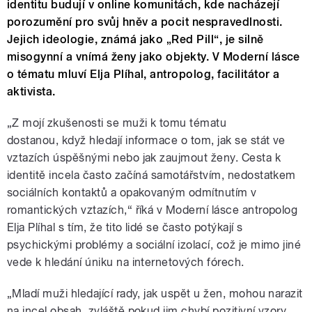
identitu budují v online komunitách, kde nacházejí
porozumění pro svůj hněv a pocit nespravedlnosti.
Jejich ideologie, známá jako „Red Pill“, je silně
misogynní a vnímá ženy jako objekty. V Moderní lásce
o tématu mluví Elja Plíhal, antropolog, facilitátor a
aktivista.
„Z mojí zkušenosti se muži k tomu tématu
dostanou, když hledají informace o tom, jak se stát ve
vztazích úspěšnými nebo jak zaujmout ženy. Cesta k
identitě incela často začíná samotářstvím, nedostatkem
sociálních kontaktů a opakovaným odmítnutím v
romantických vztazích,“ říká v Moderní lásce antropolog
Elja Plíhal s tím, že tito lidé se často
potýkají s
psychickými problémy a sociální izolací, což je mimo jiné
vede k hledání úniku na internetových fórech.
„Mladí muži hledající rady, jak uspět u žen, mohou narazit
na incel obsah, zvláště pokud jim chybí pozitivní vzory