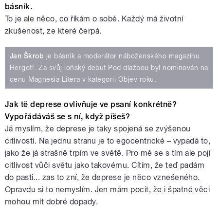
básník.
To je ale něco, co říkám o sobě. Každý má životní
zkušenost, ze které čerpá.
Jan Škrob
je básník a moderátor náboženského magazínu
Hergot!. Za svůj loňský debut Pod dlažbou byl nominován na
cenu Magnesia Litera v kategorii Objev roku.
Jak tě deprese ovlivňuje ve psaní konkrétně?
Vypořádáváš se s ní, když píšeš?
Já myslím, že deprese je taky spojená se zvýšenou
citlivostí. Na jednu stranu je to egocentrické – vypadá to,
jako že já strašně trpím ve světě. Pro mě se s tím ale pojí
citlivost vůči světu jako takovému. Cítím, že teď padám
do pasti... zas to zní, že deprese je něco vznešeného.
Opravdu si to nemyslím. Jen mám pocit, že i špatné věci
mohou mít dobré dopady.