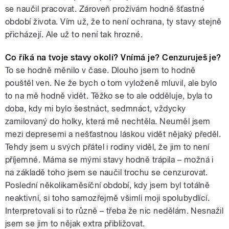
se naučil pracovat. Zároveň prožívám hodně šťastné
období života. Vím už, že to není ochrana, ty stavy stejně
přicházejí. Ale už to není tak hrozné.
Co říká na tvoje stavy okolí? Vnímá je? Cenzuruješ je?
To se hodně měnilo v čase. Dlouho jsem to hodně
pouštěl ven. Ne že bych o tom vyloženě mluvil, ale bylo
to na mě hodně vidět. Těžko se to ale odděluje, byla to
doba, kdy mi bylo šestnáct, sedmnáct, vždycky
zamilovaný do holky, která mě nechtěla. Neuměl jsem
mezi depresemi a nešťastnou láskou vidět nějaký předěl.
Tehdy jsem u svých přátel i rodiny viděl, že jim to není
příjemné. Máma se mými stavy hodně trápila – možná i
na základě toho jsem se naučil trochu se cenzurovat.
Poslední několikaměsíční období, kdy jsem byl totálně
neaktivní, si toho samozřejmě všimli moji spolubydlící.
Interpretovali si to různě – třeba že nic nedělám. Nesnažil
jsem se jim to nějak extra přibližovat.