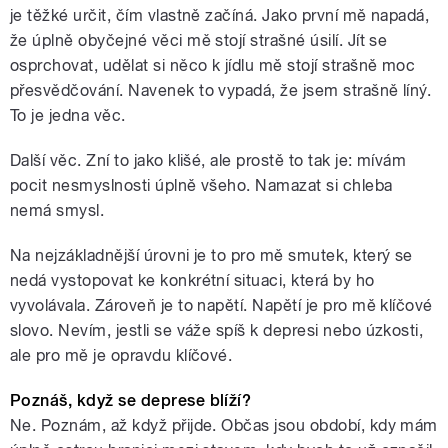
je těžké určit, čím vlastně začíná. Jako první mě napadá,
že úplně obyčejné věci mě stojí strašné úsilí. Jít se
osprchovat, udělat si něco k jídlu mě stojí strašně moc
přesvědčování. Navenek to vypadá, že jsem strašně líný.
To je jedna věc.
Další věc. Zní to jako klišé, ale prostě to tak je: mívám
pocit nesmyslnosti úplně všeho. Namazat si chleba
nemá smysl.
Na nejzákladnější úrovni je to pro mě smutek, který se
nedá vystopovat ke konkrétní situaci, která by ho
vyvolávala. Zároveň je to napětí. Napětí je pro mě klíčové
slovo. Nevím, jestli se váže spíš k depresi nebo úzkosti,
ale pro mě je opravdu klíčové.
Poznáš, když se deprese blíží?
Ne. Poznám, až když přijde. Občas jsou období, kdy mám