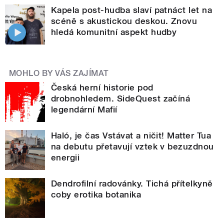
Kapela post-hudba slaví patnáct let na
scéně s akustickou deskou. Znovu
hledá komunitní aspekt hudby
MOHLO BY VÁS ZAJÍMAT
Česká herní historie pod
drobnohledem. SideQuest začíná
legendární Mafií
Haló, je čas Vstávat a ničit! Matter Tua
na debutu přetavují vztek v bezuzdnou
energii
Dendrofilní radovánky. Tichá přítelkyně
coby erotika botanika