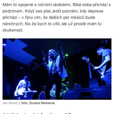
Mám to spojené s ročními obdobími. Blbá doba přichází s
podzimem. Když ses ptal, jestli poznám, kdy deprese
přichází – v říjnu vím, že dalších pár měsíců bude
náročných. Ne že bych to cítil, ale už prostě mám tu
zkušenost.
Jan Škrob
|
foto: Zuzana Škrobová