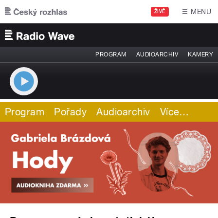
Přejít k hlavnímu obsahu
MENU
ŽIVĚ
PROGRAM
AUDIOARCHIV
KAMERY
Program
Pořady
Audioarchiv
Více
…