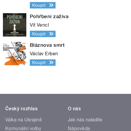
Koupit
Pohřbeni zaživa
Vít Vencl
Koupit
Bláznova smrt
Václav Erben
Koupit
Český rozhlas
O nás
Válka na Ukrajině
Jak nás naladíte
Komunální volby
Nápověda