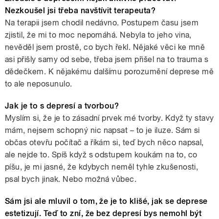
Nezkoušel jsi třeba navštívit terapeuta?
Na terapii jsem chodil nedávno. Postupem času jsem
zjistil, že mi to moc nepomáhá. Nebyla to jeho vina,
nevěděl jsem prostě, co bych řekl. Nějaké věci ke mně
asi přišly samy od sebe, třeba jsem přišel na to trauma s
dědečkem. K nějakému dalšímu porozumění deprese mě
to ale neposunulo.
Jak je to s depresí a tvorbou?
Myslím si, že je to zásadní prvek mé tvorby. Když ty stavy
mám, nejsem schopný nic napsat – to je iluze. Sám si
občas otevřu počítač a říkám si, teď bych něco napsal,
ale nejde to. Spíš když s odstupem koukám na to, co
píšu, je mi jasné, že kdybych neměl tyhle zkušenosti,
psal bych jinak. Nebo možná vůbec.
Sám jsi ale mluvil o tom, že je to klišé, jak se deprese
estetizují. Teď to zní, že bez depresí bys nemohl být