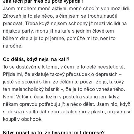
Jak těch pár měsíců poté vypadá?
Jsem mnohem méně aktivní, méně chodím ven mezi lidi.
Zároveň je to ale něco, s čím jsem se trochu naučil
pracovat. Třeba když nejsem schopný jít mezi víc lidí na
nějakou party, mohu jít na kafe s jedním člověkem
během dne a je to příjemné, pomůže mi to, není to
náročné.
Co děláš, když nejsi na kafi?
To se dostáváme k tomu, v čem je to celé neestetické.
Přijde mi, že existuje takový předsudek o depresích –
ještě ve spojení s tím, že dělám tu poezii, že jo, takový
ten melancholický básník –, že je to něco vznešeného.
Není. Většinu času ležím v posteli a vstanu jen, když
někam opravdu potřebuju jít a něco dělat. Jsem rád, když
si dokážu k jídlu dát něco zabaleného v plastu, co jsem si
koupil v obchodě.
Kdys přišel na to, že bys mohl mít deprese?