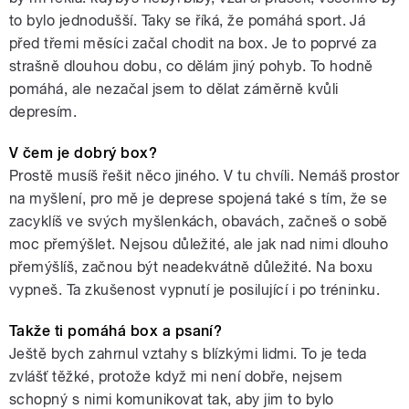
to bylo jednodušší. Taky se říká, že pomáhá sport. Já
před třemi měsíci začal chodit na box. Je to poprvé za
strašně dlouhou dobu, co dělám jiný pohyb. To hodně
pomáhá, ale nezačal jsem to dělat záměrně kvůli
depresím.
V čem je dobrý box
?
Prostě musíš řešit něco jiného. V tu chvíli. Nemáš prostor
na myšlení, pro mě je deprese spojená také s tím, že se
zacyklíš ve svých myšlenkách, obavách, začneš o sobě
moc přemýšlet. Nejsou důležité, ale jak nad nimi dlouho
přemýšlíš, začnou být neadekvátně důležité. Na boxu
vypneš. Ta zkušenost vypnutí je posilující i po tréninku.
Takže ti pomáhá box a psaní?
Ještě bych zahrnul vztahy s blízkými lidmi. To je teda
zvlášť těžké, protože když mi není dobře, nejsem
schopný s nimi komunikovat tak, aby jim to bylo