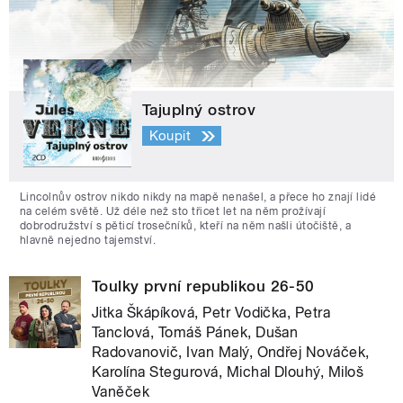
Tajuplný ostrov
Koupit
Lincolnův ostrov nikdo nikdy na mapě nenašel, a přece ho znají lidé
na celém světě. Už déle než sto třicet let na něm prožívají
dobrodružství s pěticí trosečníků, kteří na něm našli útočiště, a
hlavně nejedno tajemství.
Toulky první republikou 26-50
Jitka Škápíková, Petr Vodička, Petra
Tanclová, Tomáš Pánek, Dušan
Radovanovič, Ivan Malý, Ondřej Nováček,
Karolína Stegurová, Michal Dlouhý, Miloš
Vaněček