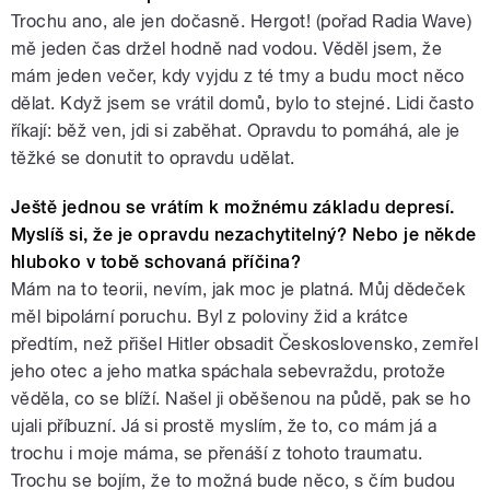
Trochu ano, ale jen dočasně. Hergot! (pořad Radia Wave)
mě jeden čas držel hodně nad vodou. Věděl jsem, že
mám jeden večer, kdy vyjdu z té tmy a budu moct něco
dělat. Když jsem se vrátil domů, bylo to stejné. Lidi často
říkají: běž ven, jdi si zaběhat. Opravdu to pomáhá, ale je
těžké se donutit to opravdu udělat.
Ještě jednou se vrátím k možnému základu depresí.
Myslíš si, že je opravdu nezachytitelný? Nebo je někde
hluboko v tobě schovaná příčina?
Mám na to teorii, nevím, jak moc je platná. Můj dědeček
měl bipolární poruchu. Byl z poloviny žid a krátce
předtím, než přišel Hitler obsadit Československo, zemřel
jeho otec a jeho matka spáchala sebevraždu, protože
věděla, co se blíží. Našel ji oběšenou na půdě, pak se ho
ujali příbuzní. Já si prostě myslím, že to, co mám já a
trochu i moje máma, se přenáší z tohoto traumatu.
Trochu se bojím, že to možná bude něco, s čím budou