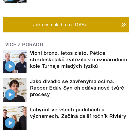
Jak nás naladíte na DABu
VÍCE Z POŘADU
Vloni bronz, letos zlato. Pětice
středoškoláků zvítězila v mezinárodním
kole Turnaje mladých fyziků
Jako divadlo se zavřenýma očima.
Rapper Edúv Syn ohledává nové tvůrčí
procesy
Labyrint ve všech podobách a
významech. Začíná další ročník Riviéry