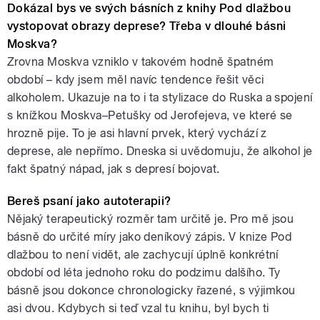
Dokázal bys ve svých básních z knihy Pod dlažbou
vystopovat obrazy deprese? Třeba v dlouhé básni
Moskva?
Zrovna Moskva vzniklo v takovém hodně špatném
období – kdy jsem měl navíc tendence řešit věci
alkoholem. Ukazuje na to i ta stylizace do Ruska a spojení
s knížkou Moskva–Petušky od Jerofejeva, ve které se
hrozně pije. To je asi hlavní prvek, který vychází z
deprese, ale nepřímo. Dneska si uvědomuju, že alkohol je
fakt špatný nápad, jak s depresí bojovat.
Bereš psaní jako autoterapii?
Nějaký terapeutický rozměr tam určitě je. Pro mě jsou
básně do určité míry jako deníkový zápis. V knize Pod
dlažbou to není vidět, ale zachycují úplně konkrétní
období od léta jednoho roku do podzimu dalšího. Ty
básně jsou dokonce chronologicky řazené, s výjimkou
asi dvou. Kdybych si teď vzal tu knihu, byl bych ti