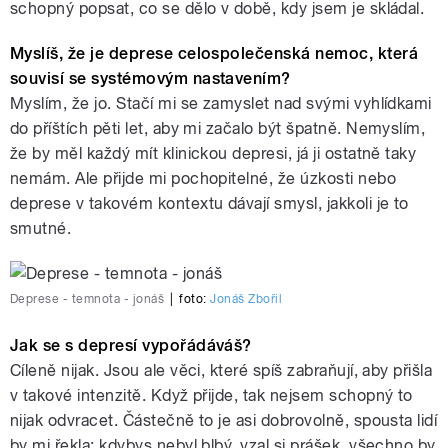
schopný popsat, co se dělo v době, kdy jsem je skládal.
Myslíš, že je deprese celospolečenská nemoc, která
souvisí se systémovým nastavením?
Myslím, že jo. Stačí mi se zamyslet nad svými vyhlídkami
do příštích pěti let, aby mi začalo být špatně. Nemyslím,
že by měl každý mít klinickou depresi, já ji ostatně taky
nemám. Ale přijde mi pochopitelné, že úzkosti nebo
deprese v takovém kontextu dávají smysl, jakkoli je to
smutné.
Deprese - temnota - jonáš
|
foto:
Jonáš Zbořil
Jak se s depresí vypořádáváš?
Cíleně nijak. Jsou ale věci, které spíš zabraňují, aby přišla
v takové intenzitě. Když přijde, tak nejsem schopný to
nijak odvracet. Částečně to je asi dobrovolně, spousta lidí
by mi řekla: kdybys nebyl blbý, vzal si prášek, všechno by