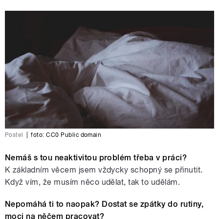
Postel
|
foto: CC0 Public domain
Nemáš s tou neaktivitou problém třeba v práci?
K základním věcem jsem vždycky schopný se přinutit.
Když vím, že musím něco udělat, tak to udělám.
Nepomáhá ti to naopak? Dostat se zpátky do rutiny,
moci na něčem pracovat?