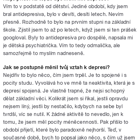
Vím to v podstatě od dětství. Jediné období, kdy jsem
bral antidepresiva, bylo v devíti, desíti letech. Nevím
přesně. Rozhodně to bylo na prvním stupni na základní
škole. Zjistil jsem to až po letech, když jsem si ten prášek
googloval. Byly to antidepresiva pro dospělé, napsala mi
je dětská psychiatrička. Vím to tedy odmalička, ale
samozřejmě to myslím nadneseně.
Jak se postupně měnil tvůj vztah k depresi?
Nejdřív to bylo něco, čím jsem trpěl. Je to spojené i s
pocity studu. Vyvolává ho ve mně ta neaktivita, která je s
depresí spojená. Je vlastně trapné, že nejsi schopný
dělat základní věci. Kolikrát jsem si říkal, jestli opravdu
nejsem líný, jestli by nestačilo, kdybych na sebe byl
tvrdší, víc se nutil. K žádné aktivitě to nevedlo, jen k
tomu, že jsem měl pocity méněcennosti. Pak přišlo to
období přijetí, které bylo paradoxně nejhorší. Teď, v
současné době, bych to popsal jako něco, s čím už jsem