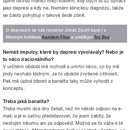
úplně ostrou hranici mezi stavem, kdy bych to už označil
jako depresi a kdy ne. Nemám klinickou diagnózu, takže
se často pohybuji v takové šedé zóně.
O depresích se náš redaktor Jonáš Zbořil bavil i s
filmovým kritikem
Kamilem Filou
a umělkyní
Toy Box
.
Nemáš impulzy, které by depresi vyvolávaly? Nebo je
to něco iracionálního?
V určitém období mě rozhodí a umrtví něco, co by mě
jindy nechalo klidným. Je to období zvýšené citlivosti.
Pak mě úplná blbost a banalita taky může vyhodit z
konceptu.
Třeba jaká banalita?
Třeba musím dva dny čekat, než mi někdo odpoví na e-
mail, a já si začnu představovat, že jsem zabitý, že
nestojím nikomu ani za odpověď. Možná se to váže k té