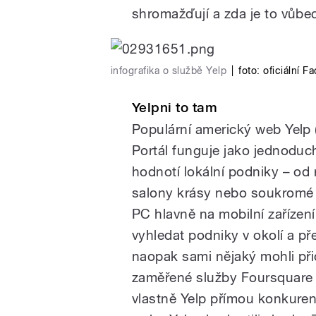
shromažďují a zda je to vůbe
infografika o službě Yelp
|
foto: oficiální 
Yelpni to tam
Populární americký web Yelp 
Portál funguje jako jednoduch
hodnotí lokální podniky – od r
salony krásy nebo soukromé lé
PC hlavně na mobilní zařízení
vyhledat podniky v okolí a př
naopak sami nějaký mohli při
zaměřené služby Foursquare 
vlastně Yelp přímou konkuren