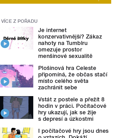
VÍCE Z POŘADU
Je internet
konzervativnější? Zákaz
nahoty na Tumblru
omezuje prostor
menšinové sexualitě
Plošinová hra Celeste
připomíná, že občas stačí
místo celého světa
zachránit sebe
Vstát z postele a přežít 8
hodin v práci. Počítačové
hry ukazují, jak se žije
s depresí a úzkostmi
I počítačové hry jsou dnes
o vztazích. Dokáží