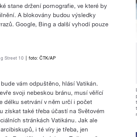
é stane držení pornografie, ve které by
ilnění. A blokovány budou výsledky
razů. Google, Bing a další vyhodí pouze
g Street 10
|
foto: ČTK/AP
a bude vám odpuštěno, hlásí Vatikán.
tevře svoji nebeskou bránu, musí věřící
le délku setrvání v něm určí i počet
ru získat také třeba účastí na Světovém
ciálních stránkách Vatikánu. Jak ale
rcibiskupů, i té víry je třeba, jen