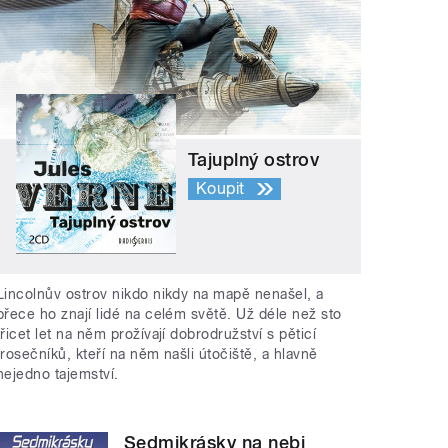
Tajuplný ostrov
Koupit
Lincolnův ostrov nikdo nikdy na mapě nenašel, a
přece ho znají lidé na celém světě. Už déle než sto
třicet let na něm prožívají dobrodružství s pěticí
trosečníků, kteří na něm našli útočiště, a hlavně
nejedno tajemství.
Sedmikrásky na nebi