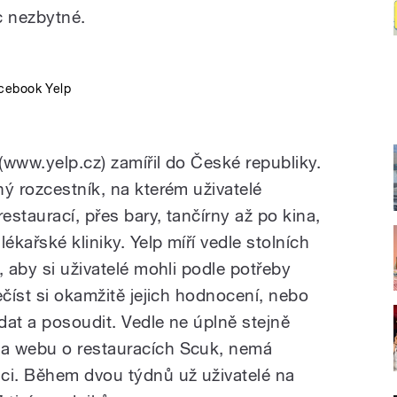
c nezbytné.
Facebook Yelp
(www.yelp.cz) zamířil do České republiky.
ý rozcestník, na kterém uživatelé
estaurací, přes bary, tančírny až po kina,
kařské kliniky. Yelp míří vedle stolních
, aby si uživatelé mohli podle potřeby
ečíst si okamžitě jejich hodnocení, nebo
dat a posoudit. Vedle ne úplně stejně
a webu o restauracích Scuk, nemá
ci. Během dvou týdnů už uživatelé na