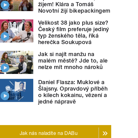
žijem! Klára a Tomáš
Novotní žijí bikepackingem
Velikost 38 jako plus size?
Český film preferuje jediný
typ ženského těla, říká
herečka Soukupová
Jak si najít manžu na
malém městě? Jde to, ale
nelze mít mnoho nároků
Daniel Flasza: Muklové a
Šlajsny. Opravdový příběh
o kilech kokainu, vězení a
jedné nápravě
Jak nás naladíte na DABu