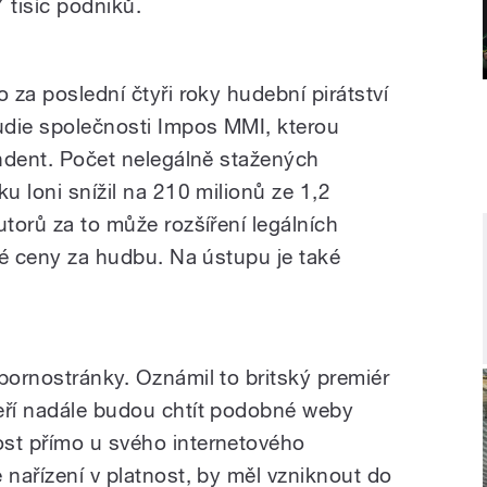
 tisíc podniků.
o za poslední čtyři roky hudební pirátství
tudie společnosti Impos MMI, kterou
endent. Počet nelegálně stažených
u loni snížil na 210 milionů ze 1,2
utorů za to může rozšíření legálních
lné ceny za hudbu. Na ústupu je také
pornostránky. Oznámil to britský premiér
eří nadále budou chtít podobné weby
ost přímo u svého internetového
 nařízení v platnost, by měl vzniknout do