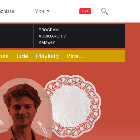
ozhlase
Více
ŽIVĚ
PROGRAM
AUDIOARCHIV
KAMERY
nás
Lidé
Playlisty
Více
…