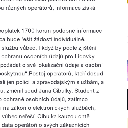
vou různých operátorů, informace získá
a poplatek 1700 korun podobné informace
ca bude řešit žádosti individuálně.
lužbu vůbec. I když by podle zjištění
o ochranu osobních údajů pro Lidovky
požádat o své lokalizační údaje a osobní
 poskytnou“.Postoj operátorů, kteří dosud
i jen policii a zpravodajským službám, a
du, změnil soud Jana Cibulky. Student z
 o ochraně osobních údajů, zatímco
i na zákon o elektronických službách,
 vůbec neřeší. Cibulka kauzou chtěl
 data operátoři o svých zákaznících