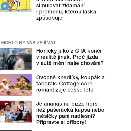
simulovat zklamání
i proměnu, kterou láska
způsobuje
MOHLO BY VÁS ZAJÍMAT
Honičky jako z GTA končí
v realitě jinak. Proč jízda
v autě mění naše chování?
Ovocné knedlíky, koupák a
táborák. Cottage core
romantizuje české léto
Je ananas na pizze horší
než pašerácká kapsa nebo
měsíčky paní nadlesní?
Připravte si příbory!