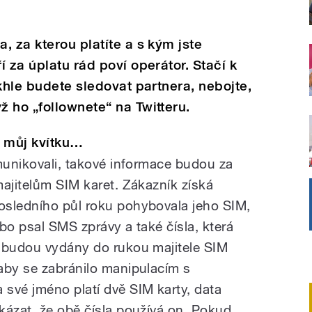
, za kterou platíte a s kým jste
 za úplatu rád poví operátor. Stačí k
khle budete sledovat partnera, nebojte,
 ho „follownete“ na Twitteru.
y můj kvítku…
omunikovali, takové informace budou za
majitelům SIM karet. Zákazník získá
osledního půl roku pohybovala jeho SIM,
bo psal SMS zprávy a také čísla, která
e budou vydány do rukou majitele SIM
aby se zabránilo manipulacím s
své jméno platí dvě SIM karty, data
kázat, že obě čísla používá on. Pokud