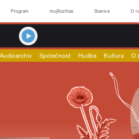
Program
mujRozhlas
Stanice
O r
Audioarchiv
Společnost
Hudba
Kultura
O 