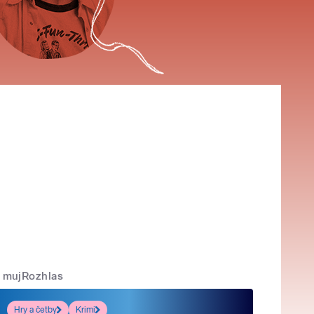
mujRozhlas
Hry a četby
Krimi