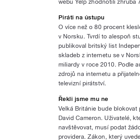
webu Yelp zhodnotili zhruba 7
Piráti na ústupu
O více než o 80 procent klesl
v Norsku. Tvrdí to alespoň s
publikoval britský list Indep
skladeb z internetu se v Norsk
miliardy v roce 2010. Podle a
zdrojů na internetu a přijate
televizní pirátství.
Řekli jsme mu ne
Velká Británie bude blokovat 
David Cameron. Uživatelé, kt
navštěvovat, musí podat žád
providera. Zákon, který uvede