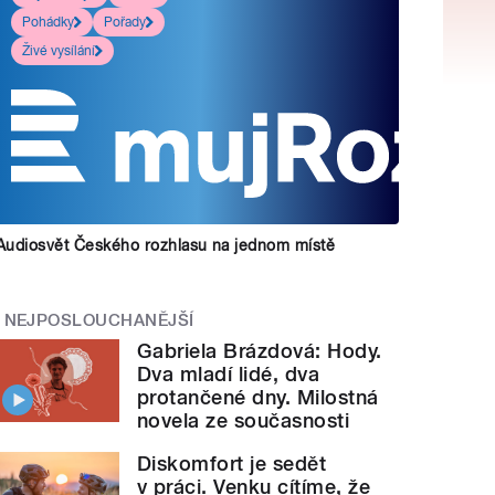
Pohádky
Pořady
Živé vysílání
Audiosvět Českého rozhlasu na jednom místě
NEJPOSLOUCHANĚJŠÍ
Gabriela Brázdová: Hody.
Dva mladí lidé, dva
protančené dny. Milostná
novela ze současnosti
Diskomfort je sedět
v práci. Venku cítíme, že