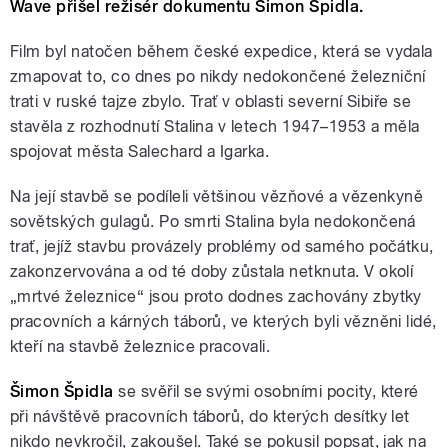
Wave přišel režisér dokumentu Šimon Špidla.
Film byl natočen během české expedice, která se vydala
zmapovat to, co dnes po nikdy nedokončené železniční
trati v ruské tajze zbylo. Trať v oblasti severní Sibiře se
stavěla z rozhodnutí Stalina v letech 1947–1953 a měla
spojovat města Salechard a Igarka.
Na její stavbě se podíleli většinou vězňové a vězenkyně
sovětských gulagů. Po smrti Stalina byla nedokončená
trať, jejíž stavbu provázely problémy od samého počátku,
zakonzervována a od té doby zůstala netknuta. V okolí
„mrtvé železnice“ jsou proto dodnes zachovány zbytky
pracovních a kárných táborů, ve kterých byli vězněni lidé,
kteří na stavbě železnice pracovali.
Šimon Špidla
se svěřil se svými osobními pocity, které
při návštěvě pracovních táborů, do kterých desítky let
nikdo nevkročil, zakoušel. Také se pokusil popsat, jak na