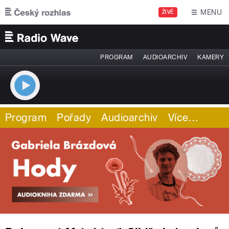
Přejít k hlavnímu obsahu
MENU
ŽIVĚ
PROGRAM
AUDIOARCHIV
KAMERY
Program
Pořady
Audioarchiv
Více
…