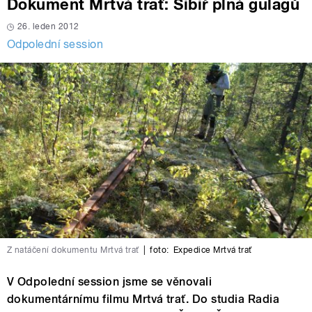
Dokument Mrtvá trať: Sibiř plná gulagů
26. leden 2012
Odpolední session
Z natáčení dokumentu Mrtvá trať
|
foto:
Expedice Mrtvá trať
V Odpolední session jsme se věnovali
dokumentárnímu filmu Mrtvá trať. Do studia Radia