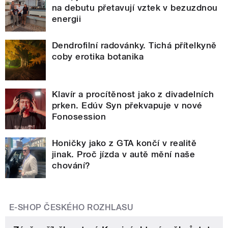
na debutu přetavují vztek v bezuzdnou
energii
Dendrofilní radovánky. Tichá přítelkyně
coby erotika botanika
Klavír a procítěnost jako z divadelních
prken. Edúv Syn překvapuje v nové
Fonosession
Honičky jako z GTA končí v realitě
jinak. Proč jízda v autě mění naše
chování?
E-SHOP ČESKÉHO ROZHLASU