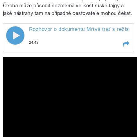
Čecha může působit nezměrná velikost ruské tajgy a
jaké nástrahy tam na případné cestovatele mohou čekat.
Rozhovor o dokumentu Mrtvá trať s režisé
Rozhovor o dokumentu Mrtvá trať s
24:43
režisérem Šimonem Špidlou
Play /
Špidlou
Rozhovor o dokumentu Mrtvá trať s
režisérem Šimonem
pause