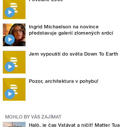
Ingrid Michaelson na novince
představuje galerií zlomených srdcí
Jem vypouští do světa Down To Earth
Pozor, architektura v pohybu!
MOHLO BY VÁS ZAJÍMAT
Haló, je čas Vstávat a ničit! Matter Tua