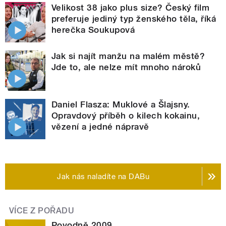
Velikost 38 jako plus size? Český film
preferuje jediný typ ženského těla, říká
herečka Soukupová
Jak si najít manžu na malém městě?
Jde to, ale nelze mít mnoho nároků
Daniel Flasza: Muklové a Šlajsny.
Opravdový příběh o kilech kokainu,
vězení a jedné nápravě
Jak nás naladíte na DABu
VÍCE Z POŘADU
Povodně 2009