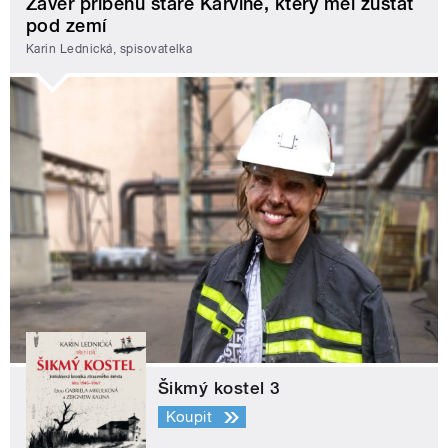
Závěr příběhu staré Karviné, který měl zůstat
pod zemí
Karin Lednická, spisovatelka
Šikmý kostel 3
Koupit