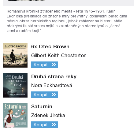
Románová kronika ztraceného města - léta 1945–1961. Karin
Lednická předkládá do značné míry převratný, dosavadní paradigma
měnící obraz hornického regionu, jehož zahlazenou historii stále
překrývá tlustá vrstva mýtů a zakořeněných stereotypů o „černé
zemi a rudém kraji“.
6x Otec Brown
Gilbert Keith Chesterton
Koupit
Druhá strana řeky
Nora Eckhardtová
Koupit
Saturnin
Zdeněk Jirotka
Koupit