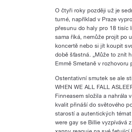
O čtyři roky později už je s
turné, například v Praze vypr
přesunu do haly pro 18 tisíc l
sama říká, nemůže projít po u
koncertě nebo si jít koupit sv
době šťastná. „Může to znít h
Emmě Smetaně v rozhovoru 
Ostentativní smutek se ale st
WHEN WE ALL FALL ASLEEP,
Finneasem složila a nahrála 
kvalit přináší do světového
starostí a autentických témat
were gay se Billie vyzpívává 
xanny reaguje na své fetujíc