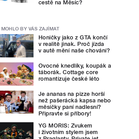
cestě na Měsíc?
MOHLO BY VÁS ZAJÍMAT
Honičky jako z GTA končí
v realitě jinak. Proč jízda
v autě mění naše chování?
Ovocné knedlíky, koupák a
táborák. Cottage core
romantizuje české léto
Je ananas na pizze horší
než pašerácká kapsa nebo
měsíčky paní nadlesní?
Připravte si příbory!
YG MORIS: Zvukem
i životním stylem jsem
z Praglanty. Private jet