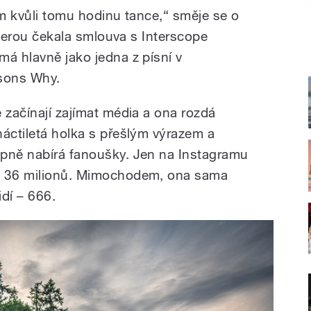
em kvůli tomu hodinu tance,“ směje se o
 kterou čekala smlouva s Interscope
má hlavně jako jedna z písní v
asons Why.
 začínají zajímat média a ona rozdá
náctiletá holka s přešlým výrazem a
upně nabírá fanoušky. Jen na Instagramu
o 36 milionů. Mimochodem, ona sama
idí – 666.