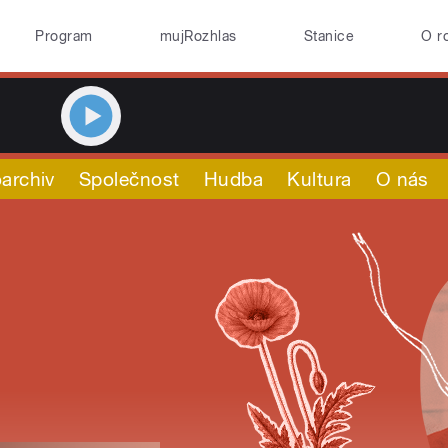
Program
mujRozhlas
Stanice
O r
archiv
Společnost
Hudba
Kultura
O nás