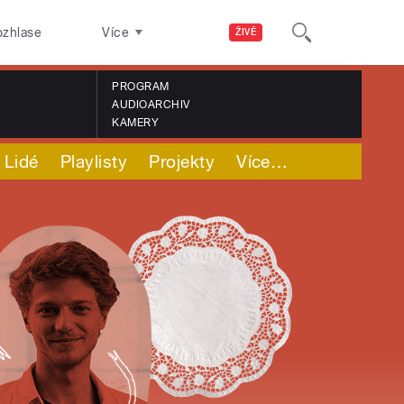
ozhlase
Více
ŽIVĚ
PROGRAM
AUDIOARCHIV
KAMERY
Lidé
Playlisty
Projekty
Více
…