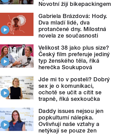
Novotní žijí bikepackingem
Gabriela Brázdová: Hody.
Dva mladí lidé, dva
protančené dny. Milostná
novela ze současnosti
Velikost 38 jako plus size?
Český film preferuje jediný
typ ženského těla, říká
herečka Soukupová
Jde mi to v posteli? Dobrý
sex je o komunikaci,
ochotě se učit a cítit se
trapně, říká sexkoučka
Daddy issues nejsou jen
popkulturní nálepka.
Ovlivňují naše vztahy a
netýkají se pouze žen