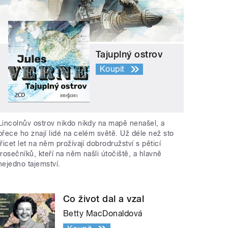
Tajuplný ostrov
Koupit
Lincolnův ostrov nikdo nikdy na mapě nenašel, a
přece ho znají lidé na celém světě. Už déle než sto
třicet let na něm prožívají dobrodružství s pěticí
trosečníků, kteří na něm našli útočiště, a hlavně
nejedno tajemství.
Co život dal a vzal
Betty MacDonaldová