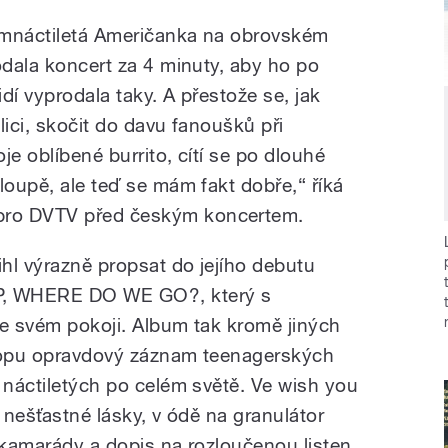
edmnáctiletá Američanka na obrovském
odala koncert za 4 minuty, aby ho po
idí vyprodala taky. A přestože se, jak
lici, skočit do davu fanoušků při
oje oblíbené burrito, cítí se po dlouhé
loupě, ale teď se mám fakt dobře,“ říká
pro DVTV před českým koncertem.
ihl výrazně propsat do jejího debutu
 WHERE DO WE GO?, který s
ve svém pokoji. Album tak kromě jiných
 popu opravdový záznam teenagerských
 náctiletých po celém světě. Ve wish you
z nešťastné lásky, v ódě na granulátor
í kamarády a dopis na rozloučenou listen