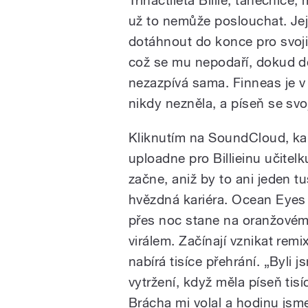
už to nemůže poslouchat. Jej
dotáhnout do konce pro svoj
což se mu nepodaří, dokud do
nezazpívá sama. Finneas je v
nikdy nezněla, a píseň se svo
Kliknutím na SoundCloud, k
uploadne pro Billieinu učitelk
začne, aniž by to ani jeden tuši
hvězdná kariéra. Ocean Eyes
přes noc stane na oranžové
virálem. Začínají vznikat remi
nabírá tisíce přehrání. „Byli 
vytržení, když měla píseň tis
Brácha mi volal a hodinu jsm