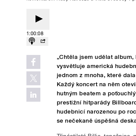
1:00:08
„Chtěla jsem udělat album, 
vysvětluje americká hudebni
jednom z mnoha, které dal
Každý koncert na něm oteví
hutným beatem a poťouchlým
prestižní hitparády Billboar
hudebnicí narozenou po roce
se nečekaně úspěšná desk
Třináctiletá Billie, tanečnice