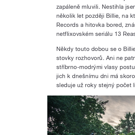
zapáleně mluvili. Nestihla js
několik let později Billie, na
Records a hitovka bored, zná
netflixovském seriálu 13 Re
Někdy touto dobou se o Billie
stovky rozhovorů. Ani ne pat
stříbrno-modrými vlasy post
jich k dnešnímu dni má skor
sleduje už roky stejný počet l