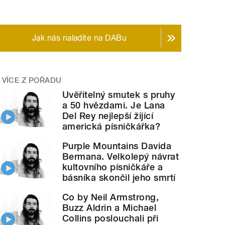
Jak nás naladíte na DABu
VÍCE Z POŘADU
Uvěřitelný smutek s pruhy
a 50 hvězdami. Je Lana
Del Rey nejlepší žijící
americká písničkářka?
Purple Mountains Davida
Bermana. Velkolepý návrat
kultovního písničkáře a
básníka skončil jeho smrtí
Co by Neil Armstrong,
Buzz Aldrin a Michael
Collins poslouchali při