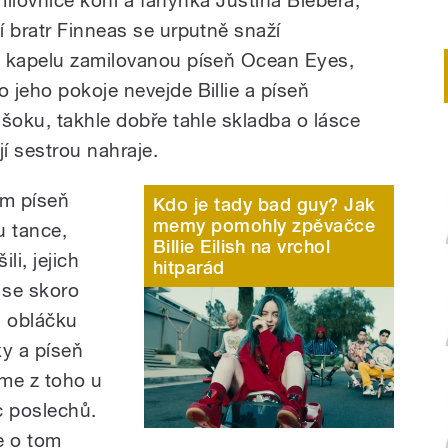
í bratr Finneas se urputně snaží
i kapelu zamilovanou píseň Ocean Eyes,
 jeho pokoje nevejde Billie a píseň
 šoku, takhle dobře tahle skladba o lásce
jí sestrou nahraje.
am píseň
Kdo je tady bad guy? Jak
memy pomohly zpěvačce
u tance,
Billie Eilish na vrchol
li, jejich
hitparád
 se skoro
m obláčku
xy a píseň
jsme z toho u
íc poslechů.
e o tom