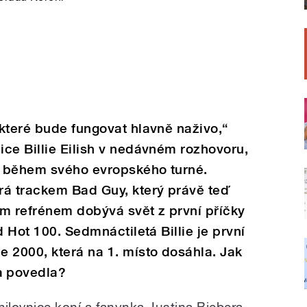
které bude fungovat hlavně naživo,“
ce Billie Eilish v nedávném rozhovoru,
a během svého evropského turné.
rá trackem Bad Guy, který právě teď
 refrénem dobývá svět z první příčky
d Hot 100. Sedmnáctiletá Billie je první
 2000, která na 1. místo dosáhla. Jak
a povedla?
, milovnice koní a fanynka Justina Biebera,