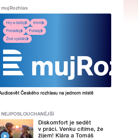
mujRozhlas
Hry a četby
Krimi
Pohádky
Pořady
Živé vysílání
Audiosvět Českého rozhlasu na jednom místě
NEJPOSLOUCHANĚJŠÍ
Diskomfort je sedět
v práci. Venku cítíme, že
žijem! Klára a Tomáš