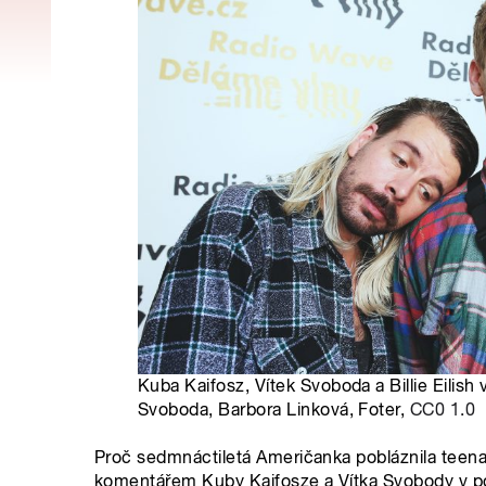
Kuba Kaifosz, Vítek Svoboda a Billie Eilish 
Svoboda, Barbora Linková, Foter,
CC0 1.0
Proč sedmnáctiletá Američanka pobláznila teenag
komentářem Kuby Kaifosze a Vítka Svobody v p