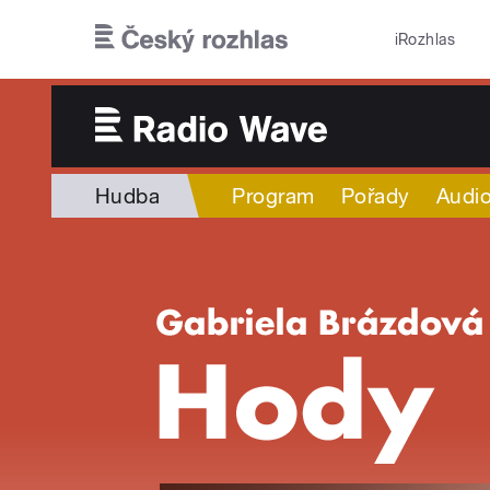
Přejít k hlavnímu obsahu
iRozhlas
Hudba
Program
Pořady
Audio