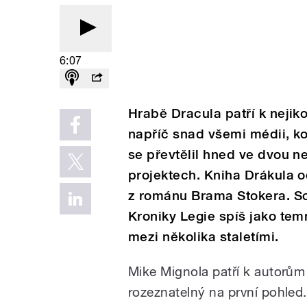
6:07
Hrabě Dracula patří k neji
napříč snad všemi médii, k
se převtělil hned ve dvou
projektech. Kniha Drákula o
z románu Brama Stokera. Sce
Kroniky Legie spíš jako temn
mezi několika staletími.
Mike Mignola patří k autorům
rozeznatelný na první pohled.