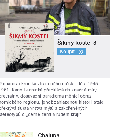
Šikmý kostel 3
Koupit
Románová kronika ztraceného města - léta 1945–
1961. Karin Lednická předkládá do značné míry
převratný, dosavadní paradigma měnící obraz
hornického regionu, jehož zahlazenou historii stále
překrývá tlustá vrstva mýtů a zakořeněných
stereotypů o „černé zemi a rudém kraji“.
Chalupa