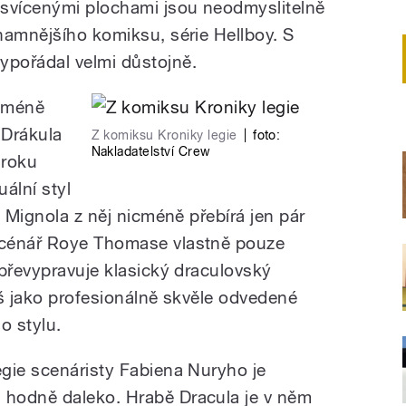
esvícenými plochami jsou neodmyslitelně
namnějšího komiksu, série Hellboy. S
pořádal velmi důstojně.
icméně
u Drákula
Z komiksu Kroniky legie
|
foto:
Nakladatelství Crew
 roku
uální styl
, Mignola z něj nicméně přebírá jen pár
scénář Roye Thomase vlastně pouze
 převypravuje klasický draculovský
íš jako profesionálně skvěle odvedené
o stylu.
gie scenáristy Fabiena Nuryho je
hodně daleko. Hrabě Dracula je v něm