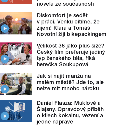
novela ze současnosti
Diskomfort je sedět
v práci. Venku cítíme, že
žijem! Klára a Tomáš
Novotní žijí bikepackingem
Velikost 38 jako plus size?
Český film preferuje jediný
typ ženského těla, říká
herečka Soukupová
Jak si najít manžu na
malém městě? Jde to, ale
nelze mít mnoho nároků
Daniel Flasza: Muklové a
Šlajsny. Opravdový příběh
o kilech kokainu, vězení a
jedné nápravě