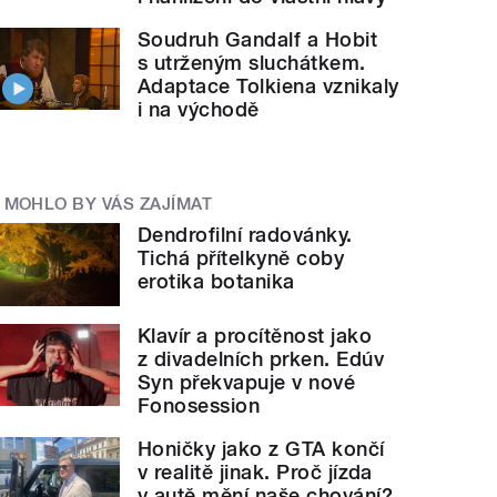
Soudruh Gandalf a Hobit
s utrženým sluchátkem.
Adaptace Tolkiena vznikaly
i na východě
MOHLO BY VÁS ZAJÍMAT
Dendrofilní radovánky.
Tichá přítelkyně coby
erotika botanika
Klavír a procítěnost jako
z divadelních prken. Edúv
Syn překvapuje v nové
Fonosession
Honičky jako z GTA končí
v realitě jinak. Proč jízda
v autě mění naše chování?