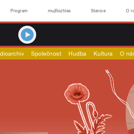
Program
mujRozhlas
Stanice
O r
dioarchiv
Společnost
Hudba
Kultura
O ná