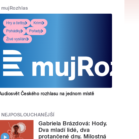
mujRozhlas
Hry a četby
Krimi
Pohádky
Pořady
Živé vysílání
Audiosvět Českého rozhlasu na jednom místě
NEJPOSLOUCHANĚJŠÍ
Gabriela Brázdová: Hody.
Dva mladí lidé, dva
protančené dny. Milostná