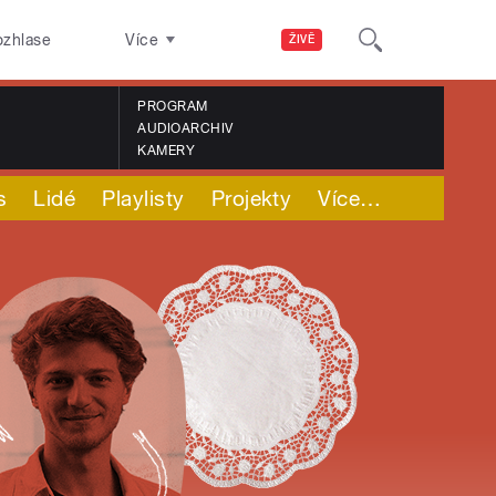
ozhlase
Více
ŽIVĚ
PROGRAM
AUDIOARCHIV
KAMERY
s
Lidé
Playlisty
Projekty
Více
…