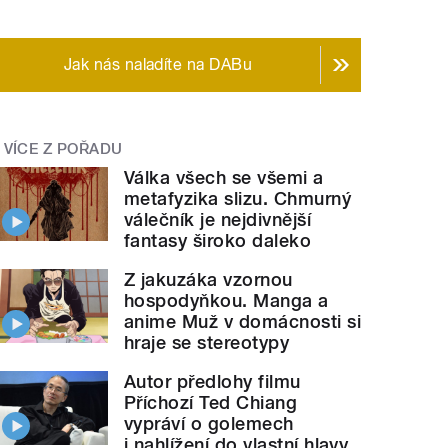
Jak nás naladíte na DABu
VÍCE Z POŘADU
Válka všech se všemi a
metafyzika slizu. Chmurný
válečník je nejdivnější
fantasy široko daleko
Z jakuzáka vzornou
hospodyňkou. Manga a
anime Muž v domácnosti si
hraje se stereotypy
Autor předlohy filmu
Příchozí Ted Chiang
vypráví o golemech
i nahlížení do vlastní hlavy