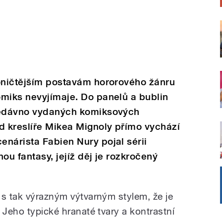
koničtějším postavám hororového žánru
omiks nevyjímaje. Do panelů a bublin
 nedávno vydaných komiksových
d kreslíře Mikea Mignoly přímo vychází
nárista Fabien Nury pojal sérii
ou fantasy, jejíž děj je rozkročený
 s tak výrazným výtvarným stylem, že je
 Jeho typické hranaté tvary a kontrastní