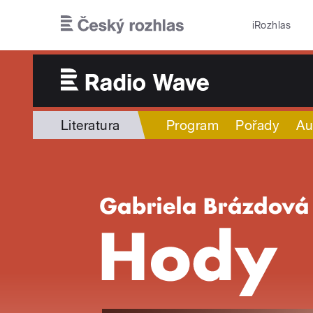
Přejít k hlavnímu obsahu
iRozhlas
Literatura
Program
Pořady
Au