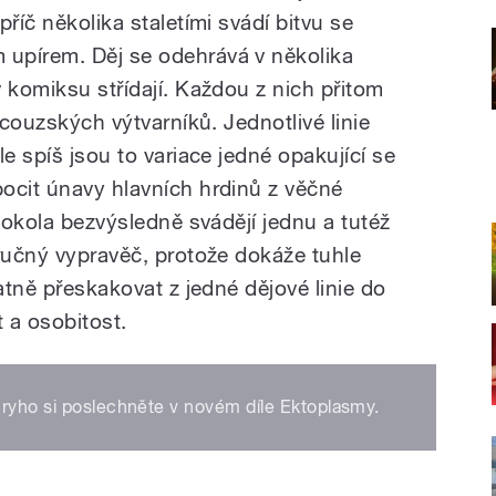
říč několika staletími svádí bitvu se
upírem. Děj se odehrává v několika
 komiksu střídají. Každou z nich přitom
ncouzských výtvarníků. Jednotlivé linie
le spíš jsou to variace jedné opakující se
ocit únavy hlavních hrdinů z věčné
 dokola bezvýsledně svádějí jednu a tutéž
zručný vypravěč, protože dokáže tuhle
ratně přeskakovat z jedné dějové linie do
 a osobitost.
uryho si poslechněte v novém díle Ektoplasmy.