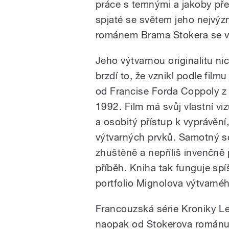
práce s temnými a jakoby př
spjaté se světem jeho nejvýz
románem Brama Stokera se vy
Jeho výtvarnou originalitu n
brzdí to, že vznikl podle film
od Francise Forda Coppoly z
1992. Film má svůj vlastní viz
a osobitý přístup k vyprávění
výtvarných prvků. Samotný 
zhuštěně a nepříliš invenčně
příběh. Kniha tak funguje sp
portfolio Mignolova výtvarnéh
Francouzská série Kroniky Le
naopak od Stokerova románu 