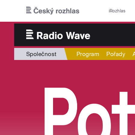
Přejít k hlavnímu obsahu
iRozhlas
Společnost
Program
Pořady