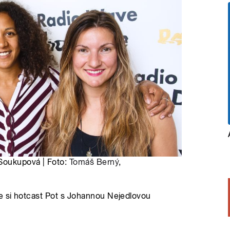
 Soukupová | Foto:
Tomáš Berný
,
e si hotcast Pot s Johannou Nejedlovou