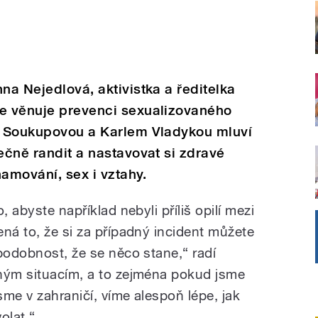
na Nejedlová, aktivistka a ředitelka
se věnuje prevenci sexualizovaného
ou Soukupovou a Karlem Vladykou mluví
ečně randit a nastavovat si zdravé
namování, sex i vztahy.
, abyste například nebyli příliš opilí mezi
ná to, že si za případný incident můžete
podobnost, že se něco stane,“ radí
aným situacím, a to zejména pokud jsme
me v zahraničí, víme alespoň lépe, jak
olat.“