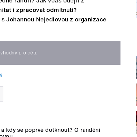
ečně randit? Jak včas odejít z
ítat i zpracovat odmítnutí?
t s Johannou Nejedlovou z organizace
vhodný pro děti.
á
i a kdy se poprvé dotknout? O randění
lovou