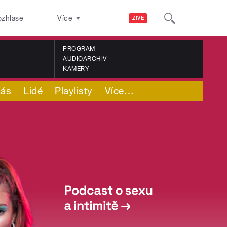
ozhlase
Více
ŽIVĚ
PROGRAM
AUDIOARCHIV
KAMERY
nás
Lidé
Playlisty
Více
…