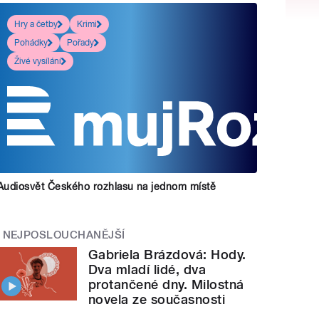
Hry a četby
Krimi
Pohádky
Pořady
Živé vysílání
Audiosvět Českého rozhlasu na jednom místě
NEJPOSLOUCHANĚJŠÍ
Gabriela Brázdová: Hody.
Dva mladí lidé, dva
protančené dny. Milostná
novela ze současnosti