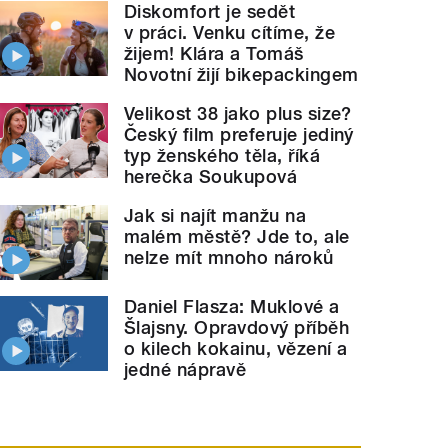
Diskomfort je sedět
v práci. Venku cítíme, že
žijem! Klára a Tomáš
Novotní žijí bikepackingem
Velikost 38 jako plus size?
Český film preferuje jediný
typ ženského těla, říká
herečka Soukupová
Jak si najít manžu na
malém městě? Jde to, ale
nelze mít mnoho nároků
Daniel Flasza: Muklové a
Šlajsny. Opravdový příběh
o kilech kokainu, vězení a
jedné nápravě