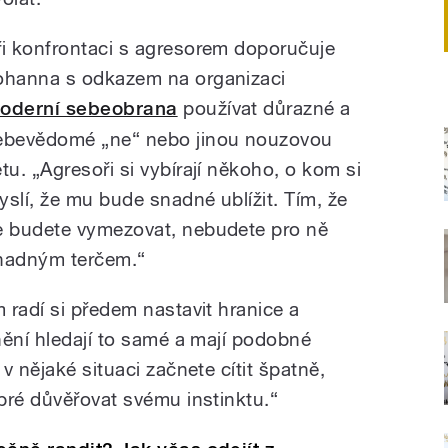
ři konfrontaci s agresorem doporučuje
ohanna s odkazem na organizaci
oderní sebeobrana
používat důrazné a
ebevědomé „ne“ nebo jinou nouzovou
ětu. „Agresoři si vybírají někoho, o kom si
yslí, že mu bude snadné ublížit. Tím, že
e budete vymezovat, nebudete pro ně
nadným terčem.“
 radí si předem nastavit hranice a
nění hledají to samé a mají podobné
v nějaké situaci začnete cítit špatně,
bré důvěřovat svému instinktu.“