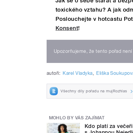
Jak se o sebe starat a bezp
toxického vztahu? A jak odm
Poslouchejte v hotcastu Po
Konsent
!
Upozorňujeme, že tento pořad není 
autoři:
Karel Vladyka
,
Eliška Soukupov
Všechny díly pořadu na mujRozhlas
MOHLO BY VÁS ZAJÍMAT
Kdo platí za večeř
s Johannou Nejed