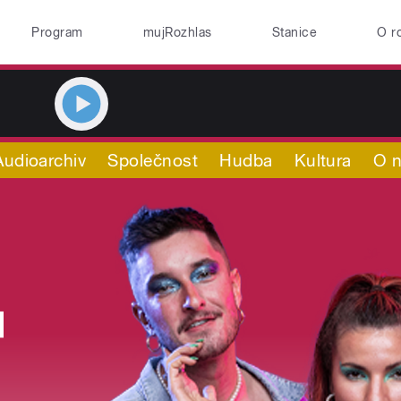
Program
mujRozhlas
Stanice
O r
Audioarchiv
Společnost
Hudba
Kultura
O 