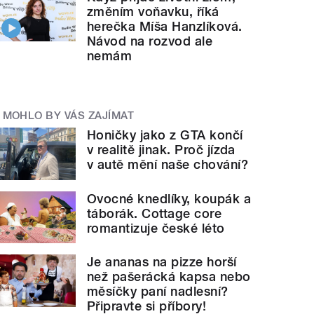
změním voňavku, říká
herečka Míša Hanzlíková.
Návod na rozvod ale
nemám
MOHLO BY VÁS ZAJÍMAT
Honičky jako z GTA končí
v realitě jinak. Proč jízda
v autě mění naše chování?
Ovocné knedlíky, koupák a
táborák. Cottage core
romantizuje české léto
Je ananas na pizze horší
než pašerácká kapsa nebo
měsíčky paní nadlesní?
Připravte si příbory!