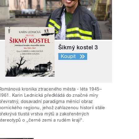
Šikmý kostel 3
Koupit
Románová kronika ztraceného města - léta 1945–
1961. Karin Lednická předkládá do značné míry
převratný, dosavadní paradigma měnící obraz
hornického regionu, jehož zahlazenou historii stále
překrývá tlustá vrstva mýtů a zakořeněných
stereotypů o „černé zemi a rudém kraji“.