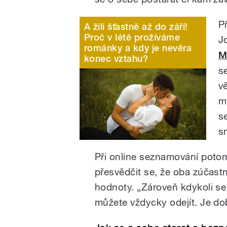
P
A žili šťastně až do září!
Proč v létě prožíváme
J
románky a kdy je nevěra
M
konec vztahu?
s
v
m
s
s
Při online seznamování potom
přesvědčit se, že oba zúčast
hodnoty. „Zároveň kdykoli se 
můžete vždycky odejít. Je do