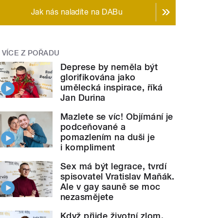
Jak nás naladíte na DABu
VÍCE Z POŘADU
Deprese by neměla být
glorifikována jako
umělecká inspirace, říká
Jan Durina
Mazlete se víc! Objímání je
podceňované a
pomazlením na duši je
i kompliment
Sex má být legrace, tvrdí
spisovatel Vratislav Maňák.
Ale v gay sauně se moc
nezasmějete
Když přijde životní zlom,