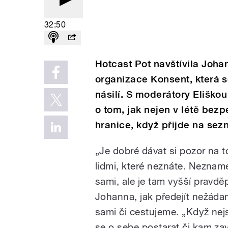
32:50
Hotcast Pot navštívila Johan
organizace Konsent, která 
násilí. S moderátory Elišk
o tom, jak nejen v létě bezp
hranice, když přijde na sez
„Je dobré dávat si pozor na to
lidmi, které neznáte. Nezname
sami, ale je tam vyšší pravdě
Johanna, jak předejít nežád
sami či cestujeme. „Když nejs
se o sebe postarat či kam zav