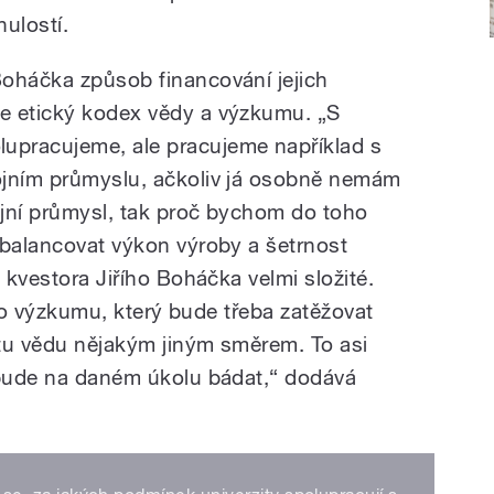
ulostí.
oháčka způsob financování jejich
e etický kodex vědy a výzkumu. „S
pracujeme, ale pracujeme například s
ojním průmyslu, ačkoliv já osobně nemám
rojní průmysl, tak proč bychom do toho
ybalancovat výkon výroby a šetrnost
 kvestora Jiřího Boháčka velmi složité.
t do výzkumu, který bude třeba zatěžovat
e tu vědu nějakým jiným směrem. To asi
 bude na daném úkolu bádat,“ dodává