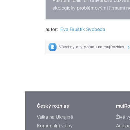
Pusťte si další díl Universa a dozvít
ekologicky problémovými firmami ne
autor:
Eva Bruštík Svoboda
Všechny díly pořadu na mujRozhlas
Český rozhlas
mujRo
Válka na Ukrajině
Živé v
Komunální volby
Audioa