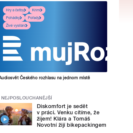
Hry a četby
Krimi
Pohádky
Pořady
Živé vysílání
Audiosvět Českého rozhlasu na jednom místě
NEJPOSLOUCHANĚJŠÍ
Diskomfort je sedět
v práci. Venku cítíme, že
žijem! Klára a Tomáš
Novotní žijí bikepackingem