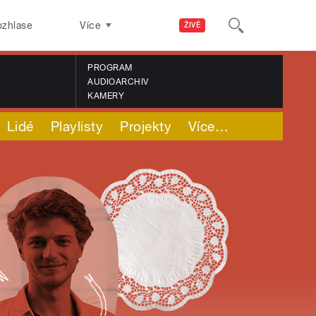
ozhlase
Více
ŽIVĚ
PROGRAM
AUDIOARCHIV
KAMERY
Lidé
Playlisty
Projekty
Více
…