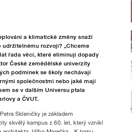
eplování a klimatické změny snaží
le udržitelnému rozvoji? „Chceme
lat řada věcí, které eliminují dopady
ktor České zemědělské univerzity
kých podmínek se školy nechávají
rnými společnostmi nebo jaké mají
sem se v dalším Universu ptala
arlovy a ČVUT.
Petra Skleničky je základem
ty skvělý kampus z 60. let, který vznikl
 architekta Jiřího Marečka. „K tomu