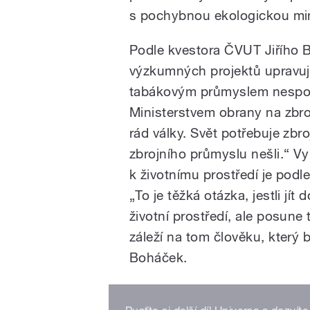
s pochybnou ekologickou min
Podle kvestora ČVUT Jiřího B
výzkumných projektů upravuj
tabákovým průmyslem nespolu
Ministerstvem obrany na zbr
rád války. Svět potřebuje zb
zbrojního průmyslu nešli.“ V
k životnímu prostředí je podle
„To je těžká otázka, jestli jí
životní prostředí, ale posun
záleží na tom člověku, který
Boháček.