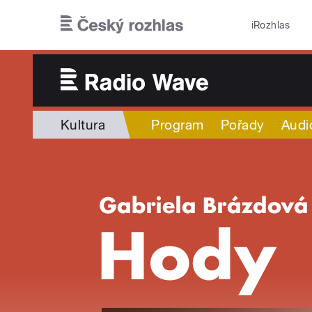
Přejít k hlavnímu obsahu
iRozhlas
Kultura
Program
Pořady
Audi