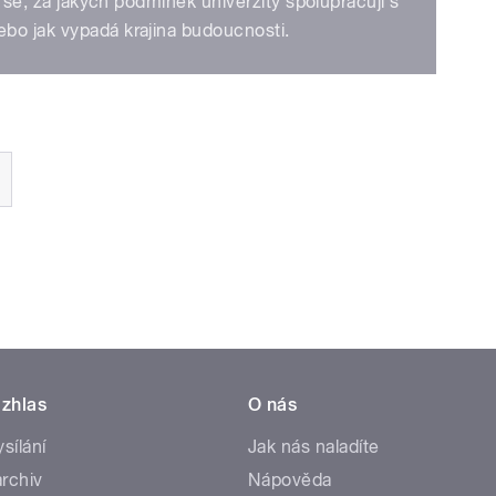
e se, za jakých podmínek univerzity spolupracují s
bo jak vypadá krajina budoucnosti.
zhlas
O nás
ysílání
Jak nás naladíte
rchiv
Nápověda