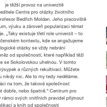
je těžší provoz na univerzitě
ředitele Centra pro otázky životního
 profesor Bedřich Moldan. Jeho pracoviště
um, výuku a zároveň popularizaci témat
. „Taky existuje třetí role univerzit – to
ečenském kontextu, kde se angažujeme
ologické otázky se vždy nebrání
peněz od společností, které například těží
eme se Sokolovskou uhelnou. V tomto
výsypek a různých rekultivací. Můžete
u nikdy nic. Ale to my tedy neděláme.
ráci na tom, že taková společnost
at dobře, nebo špatně.“ Centrum pro
 rámci svých vnitřních pravidel přijmout
likací a knih od společnosti