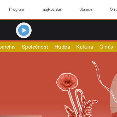
Program
mujRozhlas
Stanice
O r
oarchiv
Společnost
Hudba
Kultura
O nás