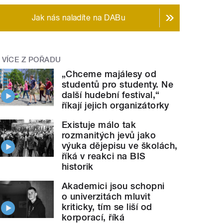
Jak nás naladíte na DABu
VÍCE Z POŘADU
„Chceme majálesy od
studentů pro studenty. Ne
další hudební festival,“
říkají jejich organizátorky
Existuje málo tak
rozmanitých jevů jako
výuka dějepisu ve školách,
říká v reakci na BIS
historik
Akademici jsou schopni
o univerzitách mluvit
kriticky, tím se liší od
korporací, říká