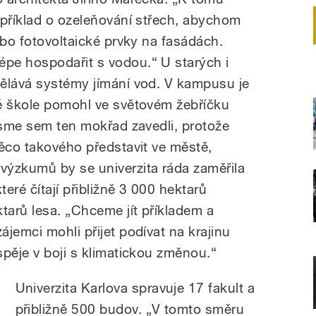
apříklad o ozeleňování střech, abychom
ebo fotovoltaické prvky na fasádách.
pe hospodařit s vodou.“ U starých i
ělává systémy jímání vod. V kampusu je
é škole pomohl ve světovém žebříčku
 jsme sem ten mokřad zavedli, protože
něco takového představit ve městě,
výzkumů by se univerzita ráda zaměřila
eré čítají přibližně 3 000 hektarů
arů lesa. „Chceme jít příkladem a
jemci mohli přijet podívat na krajinu
spěje v boji s klimatickou změnou.“
Univerzita Karlova spravuje 17 fakult a
přibližně 500 budov. „V tomto směru