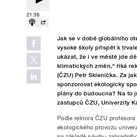
21:36
Jak se v době globálního ot
vysoké školy přispět k trva
ukázat, že i ve městě jde dě
klimatických změn,“ říká re
(ČZU) Petr Sklenička. Za ja
sponzorovat ekologicky spo
plány do budoucna? Na to j
zástupců ČZU, Univerzity K
Podle rektora ČZU profesora 
ekologického provozu univerzi
na základě návrhu zahradního