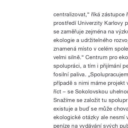
centralizovat,“ říká zástupce 
prostředí Univerzity Karlovy
se zaměřuje zejména na výzk
ekologie a udržitelného rozvoje
znamená místo v celém spol
velmi silně.“ Centrum pro ek
spolupráci, a tím i přijímání 
fosilní paliva. „Spolupracuj
případě s nimi máme projekt 
říct – se Sokolovskou uhelno
Snažíme se založit tu spolup
existuje a buď se může chov
ekologické otázky ale nesmí v
peníze na vydávání svých pub