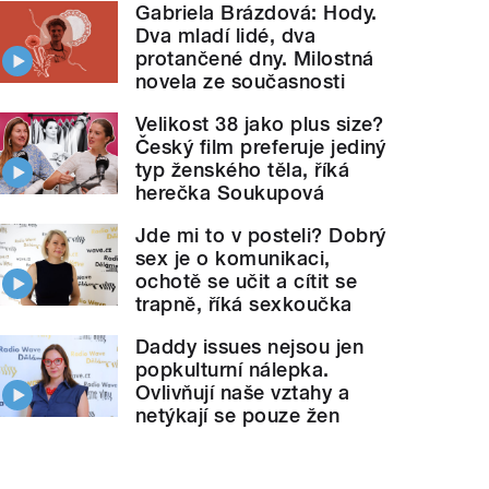
Gabriela Brázdová: Hody.
Dva mladí lidé, dva
protančené dny. Milostná
novela ze současnosti
Velikost 38 jako plus size?
Český film preferuje jediný
typ ženského těla, říká
herečka Soukupová
Jde mi to v posteli? Dobrý
sex je o komunikaci,
ochotě se učit a cítit se
trapně, říká sexkoučka
Daddy issues nejsou jen
popkulturní nálepka.
Ovlivňují naše vztahy a
netýkají se pouze žen