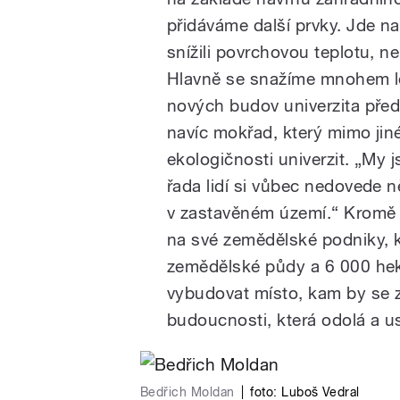
přidáváme další prvky. Jde n
snížili povrchovou teplotu, n
Hlavně se snažíme mnohem lé
nových budov univerzita před
navíc mokřad, který mimo jin
ekologičnosti univerzit. „My
řada lidí si vůbec nedovede 
v zastavěném území.“ Kromě 
na své zemědělské podniky, kt
zemědělské půdy a 6 000 hekt
vybudovat místo, kam by se zá
budoucnosti, která odolá a u
Bedřich Moldan
|
foto:
Luboš Vedral