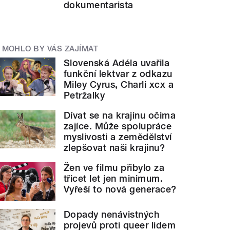
dokumentarista
MOHLO BY VÁS ZAJÍMAT
Slovenská Adéla uvařila
funkční lektvar z odkazu
Miley Cyrus, Charli xcx a
Petržalky
Dívat se na krajinu očima
zajíce. Může spolupráce
myslivosti a zemědělství
zlepšovat naši krajinu?
Žen ve filmu přibylo za
třicet let jen minimum.
Vyřeší to nová generace?
Dopady nenávistných
projevů proti queer lidem