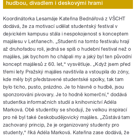
hudbou, divadlem i deskovými hrami
Koordinátorka Lesamáje Kateřina Bednářová z VŠCHT
dodává, že za motivací udělat studentský festival v
dejvickém kampusu stála i nespokojenost s konceptem
majálesu v Letňanech. „Studenti na tomto festivalu hrají
až druhořadou roli, jedná se spíš o hudební festival než o
majáles, jak bychom ho chápali my a jaký byl ten původní
koncept majálesů z 60. let,“ vysvětluje. „Když jsem před
třemi lety Pražský majáles navštívila a vstoupila do zóny,
kde měly být představené studentské spolky, tak tam
bylo ticho, pusto, prázdno. Je to hlavně o hudbě, jsou
sponzorováni pivovary. Je to hodně komerční,“ dodává
studentka informačních studií a knihovnictví Adéla
Marková. Obě studentky se shodují, že velkou inspirací
pro ně byl také českobudějovický majáles. „Zůstává tam
zachovaný princip, že je organizovaný studenty pro
studenty,“ říká Adéla Marková. Kateřina zase dodává, že