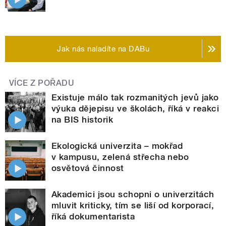
Jak nás naladíte na DABu
VÍCE Z POŘADU
Existuje málo tak rozmanitých jevů jako
výuka dějepisu ve školách, říká v reakci
na BIS historik
Ekologická univerzita – mokřad
v kampusu, zelená střecha nebo
osvětová činnost
Akademici jsou schopni o univerzitách
mluvit kriticky, tím se liší od korporací,
říká dokumentarista