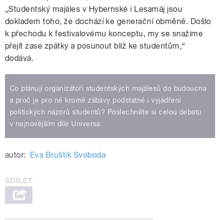
„Studentský majáles v Hybernské i Lesamáj jsou
dokladem toho, že dochází ke generační obměně. Došlo
k přechodu k festivalovému konceptu, my se snažíme
přejít zase zpátky a posunout blíž ke studentům,“
dodává.
Co plánují organizátoři studentských majálesů do budoucna
a proč je pro ně kromě zábavy podstatné i vyjádření
politických názorů studentů? Poslechněte si celou debatu
v nejnovějším díle Universa.
autor:
Eva Bruštík Svoboda