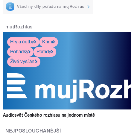
Všechny díly pořadu na mujRozhlas
mujRozhlas
Hry a četby
Krimi
Pohádky
Pořady
Živé vysílání
Audiosvět Českého rozhlasu na jednom místě
NEJPOSLOUCHANĚJŠÍ