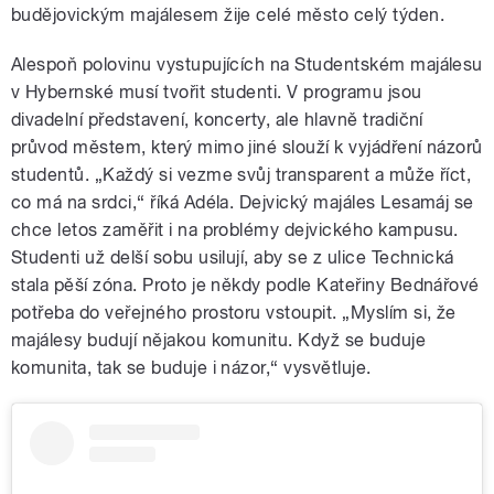
budějovickým majálesem žije celé město celý týden.
Alespoň polovinu vystupujících na Studentském majálesu
v Hybernské musí tvořit studenti. V programu jsou
divadelní představení, koncerty, ale hlavně tradiční
průvod městem, který mimo jiné slouží k vyjádření názorů
studentů. „Každý si vezme svůj transparent a může říct,
co má na srdci,“ říká Adéla. Dejvický majáles Lesamáj se
chce letos zaměřit i na problémy dejvického kampusu.
Studenti už delší sobu usilují, aby se z ulice Technická
stala pěší zóna. Proto je někdy podle Kateřiny Bednářové
potřeba do veřejného prostoru vstoupit. „Myslím si, že
majálesy budují nějakou komunitu. Když se buduje
komunita, tak se buduje i názor,“ vysvětluje.