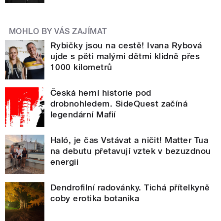
MOHLO BY VÁS ZAJÍMAT
Rybičky jsou na cestě! Ivana Rybová
ujde s pěti malými dětmi klidně přes
1000 kilometrů
Česká herní historie pod
drobnohledem. SideQuest začíná
legendární Mafií
Haló, je čas Vstávat a ničit! Matter Tua
na debutu přetavují vztek v bezuzdnou
energii
Dendrofilní radovánky. Tichá přítelkyně
coby erotika botanika