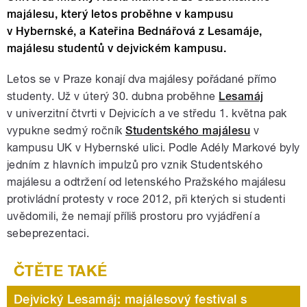
majálesu, který letos proběhne v kampusu
v Hybernské, a Kateřina Bednářová z Lesamáje,
majálesu studentů v dejvickém kampusu.
Letos se v Praze konají dva majálesy pořádané přímo
studenty. Už v úterý 30. dubna proběhne
Lesamáj
v univerzitní čtvrti v Dejvicích a ve středu 1. května pak
vypukne sedmý ročník
Studentského majálesu
v
kampusu UK v Hybernské ulici. Podle Adély Markové byly
jedním z hlavních impulzů pro vznik Studentského
majálesu a odtržení od letenského Pražského majálesu
protivládní protesty v roce 2012, při kterých si studenti
uvědomili, že nemají příliš prostoru pro vyjádření a
sebeprezentaci.
Dejvický Lesamáj: majálesový festival s