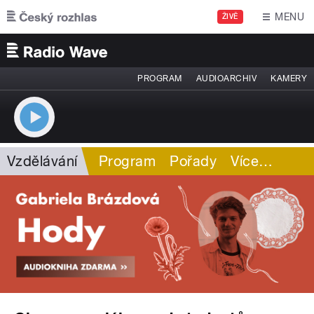
Přejít k hlavnímu obsahu
MENU
ŽIVĚ
PROGRAM
AUDIOARCHIV
KAMERY
Vzdělávání
Program
Pořady
Více
…