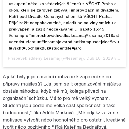
uskupení několika vědeckých šílenců z VŠCHT Praha a
okolí, kteří se zároveň zabývají improvizačním divadlem.
Patří pod Divadlo Ochotných chemiků VŠCHT Praha.
Přijď zažít neopakovatelné, naladit se na vlny smíchu a
překvapení a zažít neočekávané! ... šapitó 16:45
#chempro#improshow#divadlo#lesamaj#lesamaj2019#st
udentistudentum#lesamajovarodina#kampusdejvice#cvu
t#vscht#uochb#ktfuk#studentlife#jaro
Příspěvek sdílený
Lesamáj
(@lesamaj),
Dub 10, 2019 v 9:08 PDT
A jaké byly jejich osobní motivace k zapojení se do
přípravy majálesů? „Já jsem se k organizování majálesu
dostala náhodou, když mě můj kolega přivedl na
organizační schůzku. Má to pro mě velký význam.
Studenti jsou podle mě velká část společnosti a také
budoucnost,“ říká Adéla Marková. „Mě odjakživa žene
motivace vytvořit něco hodnotného pro ostatní, kreativně
tvořit něco pozitivního,“ říká Kateřina Bednářová.