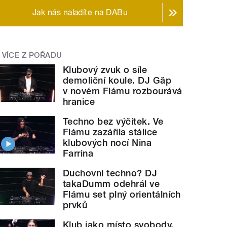
Jak nás naladíte na DABu
VÍCE Z POŘADU
Klubový zvuk o síle
demoliční koule. DJ Gäp
v novém Flámu rozbourává
hranice
Techno bez výčitek. Ve
Flámu zazářila stálice
klubových nocí Nina
Farrina
Duchovní techno? DJ
takaDumm odehrál ve
Flámu set plný orientálních
prvků
Klub jako místo svobody.