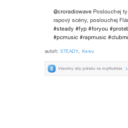
@croradiowave
Poslouchej ty 
rapový scény, poslouchej Fl
#steady
#fyp
#foryou
#prote
#pcmusic
#rapmusic
#clubm
autoři:
STEADY
,
Kewu
Všechny díly pořadu na mujRozhlas