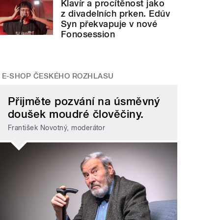
Klavír a procítěnost jako
z divadelních prken. Edúv
Syn překvapuje v nové
Fonosession
E-SHOP ČESKÉHO ROZHLASU
Přijměte pozvání na úsměvný
doušek moudré člověčiny.
František Novotný, moderátor