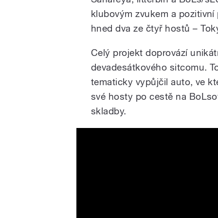
klubovým zvukem a pozitivní p
hned dva ze čtyř hostů –⁠ Tok
Celý projekt doprovází unikát
devadesátkového sitcomu. Toy
tematicky vypůjčil auto, ve k
své hosty po cestě na BoLso
skladby.
Léto s Toyotou - Road Movi