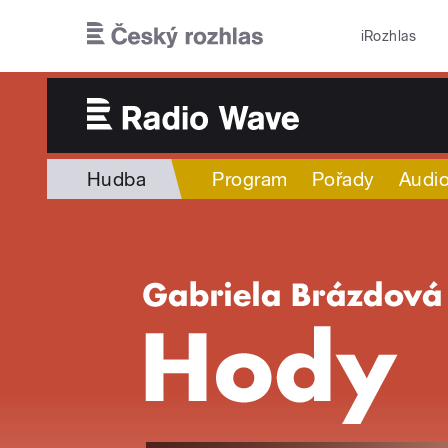
Přejít k hlavnímu obsahu
iRozhlas
Hudba
Program
Pořady
Audio