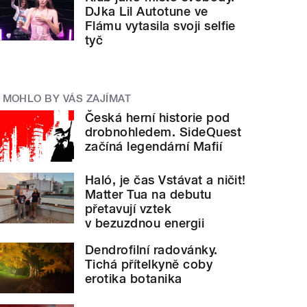
DJka Lil Autotune ve
Flámu vytasila svoji selfie
tyč
MOHLO BY VÁS ZAJÍMAT
Česká herní historie pod
drobnohledem. SideQuest
začíná legendární Mafií
Haló, je čas Vstávat a ničit!
Matter Tua na debutu
přetavují vztek
v bezuzdnou energii
Dendrofilní radovánky.
Tichá přítelkyně coby
erotika botanika