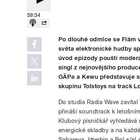
59:34
Po dlouhé odmlce se Flám v
světa elektronické hudby sp
úvod epizody pouští moderá
singl z nejnovějšího produ
GÄPa a Kewu představuje sv
skupinu Tolstoys na track Lo
Do studia Radia Wave zavítal
přináší soundtrack k letošní
Klubový písničkář vyhledává s
energické skladby a na každé 
Sahareya, litterbin a BoLs/s