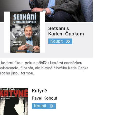
Setkání s
Karlem Čapkem
Koupit
Literární fikce, pokus přiblížit literární nadsázkou
spisovatele, filozofa, ale hlavně člověka Karla Čapka
trochu jinou formou.
Katyně
Pavel Kohout
Koupit