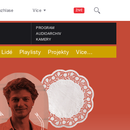
ozhlase
Více
ŽIVĚ
PROGRAM
AUDIOARCHIV
KAMERY
Lidé
Playlisty
Projekty
Více
…