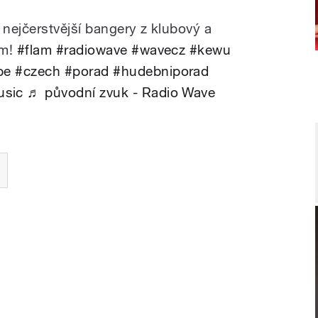
nejčerstvější bangery z klubový a
ám!
#flam
#radiowave
#wavecz
#kewu
be
#czech
#porad
#hudebniporad
usic
♬ původní zvuk - Radio Wave