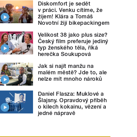
Diskomfort je sedět
v práci. Venku cítíme, že
žijem! Klára a Tomáš
Novotní žijí bikepackingem
Velikost 38 jako plus size?
Český film preferuje jediný
typ ženského těla, říká
herečka Soukupová
Jak si najít manžu na
malém městě? Jde to, ale
nelze mít mnoho nároků
Daniel Flasza: Muklové a
Šlajsny. Opravdový příběh
o kilech kokainu, vězení a
jedné nápravě