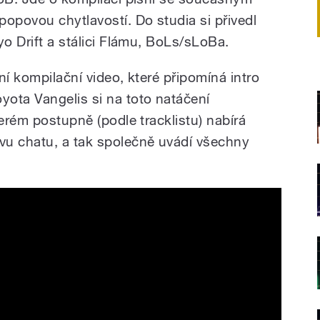
opovou chytlavostí. Do studia si přivedl
yo Drift a stálici Flámu, BoLs/sLoBa.
ní kompilační video, které připomíná intro
ota Vangelis si na toto natáčení
terém postupně (podle tracklistu) nabírá
vu chatu, a tak společně uvádí všechny
e Visualizer