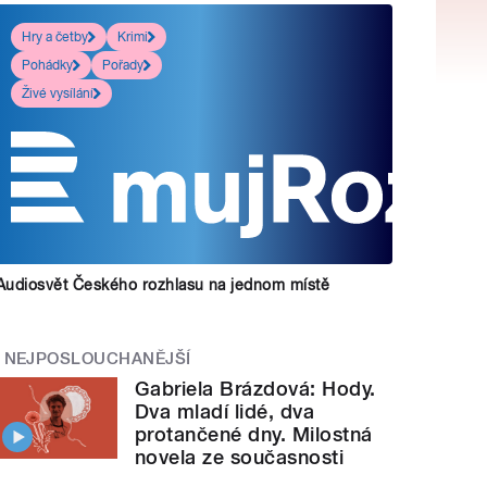
Hry a četby
Krimi
Pohádky
Pořady
Živé vysílání
Audiosvět Českého rozhlasu na jednom místě
NEJPOSLOUCHANĚJŠÍ
Gabriela Brázdová: Hody.
Dva mladí lidé, dva
protančené dny. Milostná
novela ze současnosti