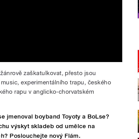
žánrově zaškatulkovat, přesto jsou
 music, experimentálního trapu, českého
bského rapu v anglicko-chorvatském
 se jmenoval boyband Toyoty a BoLse?
hu výskyt skladeb od umělce na
ch? Poslouchejte nový Flám.