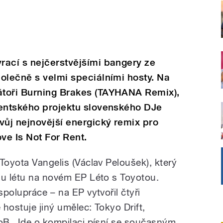
rací s nejčerstvějšími bangery ze
olečně s velmi speciálními hosty. Na
toři Burning Brakes (TAYHANA Remix),
centského projektu slovenského DJe
ůj nejnovější energický remix pro
ve Is Not For Rent.
 Toyota Vangelis
(Václav Peloušek)
, který
mu létu na novém EP Léto s Toyotou.
polupráce –⁠ na EP vytvořil čtyři
hostuje jiný umělec: Tokyo Drift,
LoB. Jde o kompilaci písní se současným