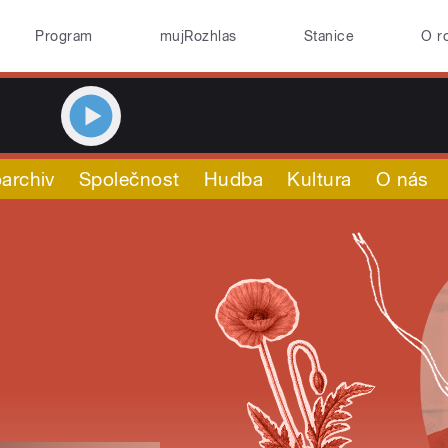
Program
mujRozhlas
Stanice
O r
archiv
Společnost
Hudba
Kultura
O nás