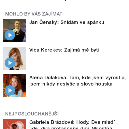
MOHLO BY VÁS ZAJÍMAT
Jan Čenský: Snídám ve spánku
Vica Kerekes: Zajímá mě bytí
Alena Doláková: Tam, kde jsem vyrostla,
jsem nikdy neslyšela slovo houska
NEJPOSLOUCHANĚJŠÍ
Gabriela Brázdová: Hody. Dva mladí
lidé, dva protančené dny. Milostná