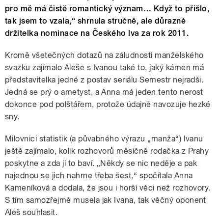
pro mě má čistě romantický význam… Když to přišlo,
tak jsem to vzala,“ shrnula stručně, ale důrazně
držitelka nominace na Českého lva za rok 2011.
Kromě všetečných dotazů na záludnosti manželského
svazku zajímalo Aleše s Ivanou také to, jaký kámen má
představitelka jedné z postav seriálu Semestr nejradši.
Jedná se prý o ametyst, a Anna má jeden tento nerost
dokonce pod polštářem, protože údajně navozuje hezké
sny.
Milovnici statistik (a půvabného výrazu „manža“) Ivanu
ještě zajímalo, kolik rozhovorů měsíčně rodačka z Prahy
poskytne a zda ji to baví. „Někdy se nic neděje a pak
najednou se jich nahrne třeba šest,“ spočítala Anna
Kameníková a dodala, že jsou i horší věci než rozhovory.
S tím samozřejmě musela jak Ivana, tak věčný oponent
Aleš souhlasit.