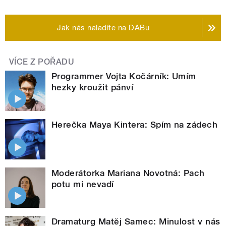
Jak nás naladíte na DABu
VÍCE Z POŘADU
Programmer Vojta Kočárník: Umím
hezky kroužit pánví
Herečka Maya Kintera: Spím na zádech
Moderátorka Mariana Novotná: Pach
potu mi nevadí
Dramaturg Matěj Samec: Minulost v nás