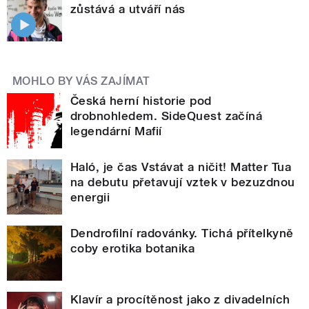
zůstává a utváří nás
MOHLO BY VÁS ZAJÍMAT
Česká herní historie pod
drobnohledem. SideQuest začíná
legendární Mafií
Haló, je čas Vstávat a ničit! Matter Tua
na debutu přetavují vztek v bezuzdnou
energii
Dendrofilní radovánky. Tichá přítelkyně
coby erotika botanika
Klavír a procítěnost jako z divadelních