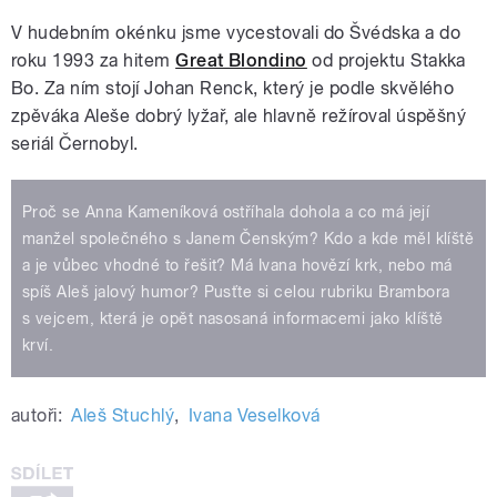
V hudebním okénku jsme vycestovali do Švédska a do
roku 1993 za hitem
Great Blondino
od projektu Stakka
Bo. Za ním stojí Johan Renck, který je podle skvělého
zpěváka Aleše dobrý lyžař, ale hlavně režíroval úspěšný
seriál Černobyl.
Proč se Anna Kameníková ostříhala dohola a co má její
manžel společného s Janem Čenským? Kdo a kde měl klíště
a je vůbec vhodné to řešit? Má Ivana hovězí krk, nebo má
spíš Aleš jalový humor? Pusťte si celou rubriku Brambora
s vejcem, která je opět nasosaná informacemi jako klíště
krví.
autoři:
Aleš Stuchlý
,
Ivana Veselková