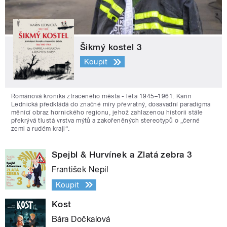
Šikmý kostel 3
Koupit
Románová kronika ztraceného města - léta 1945–1961. Karin
Lednická předkládá do značné míry převratný, dosavadní paradigma
měnící obraz hornického regionu, jehož zahlazenou historii stále
překrývá tlustá vrstva mýtů a zakořeněných stereotypů o „černé
zemi a rudém kraji“.
Spejbl & Hurvínek a Zlatá zebra 3
František Nepil
Koupit
Kost
Bára Dočkalová