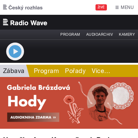
Přejít k hlavnímu obsahu
MENU
ŽIVĚ
PROGRAM
AUDIOARCHIV
KAMERY
Zábava
Program
Pořady
Více
…