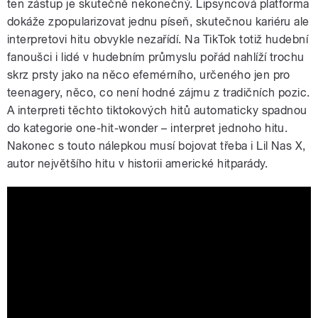
ten zástup je skutečně nekonečný. Lipsyncová platforma
dokáže zpopularizovat jednu píseň, skutečnou kariéru ale
interpretovi hitu obvykle nezařídí. Na TikTok totiž hudební
fanoušci i lidé v hudebním průmyslu pořád nahlíží trochu
skrz prsty jako na něco efemérního, určeného jen pro
teenagery, něco, co není hodné zájmu z tradičních pozic.
A interpreti těchto tiktokových hitů automaticky spadnou
do kategorie one-hit-wonder
–
interpret jednoho hitu.
Nakonec s touto nálepkou musí bojovat třeba i Lil Nas X,
autor největšího hitu v historii americké hitparády.
Lil Nas X - Old Town Road (Official
Video) ft. Billy Ray Cyrus