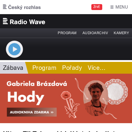
Přejít k hlavnímu obsahu
MENU
ŽIVĚ
PROGRAM
AUDIOARCHIV
KAMERY
Zábava
Program
Pořady
Více
…