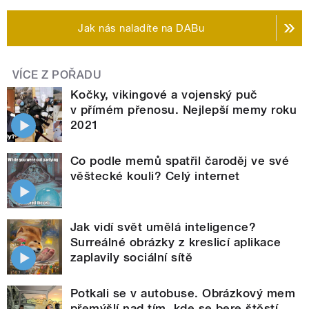
Jak nás naladíte na DABu
VÍCE Z POŘADU
Kočky, vikingové a vojenský puč
v přímém přenosu. Nejlepší memy roku
2021
Co podle memů spatřil čaroděj ve své
věštecké kouli? Celý internet
Jak vidí svět umělá inteligence?
Surreálné obrázky z kreslicí aplikace
zaplavily sociální sítě
Potkali se v autobuse. Obrázkový mem
přemýšlí nad tím, kde se bere štěstí