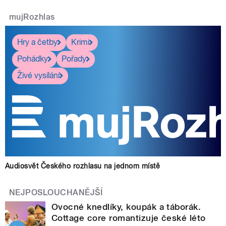
mujRozhlas
Hry a četby
Krimi
Pohádky
Pořady
Živé vysílání
Audiosvět Českého rozhlasu na jednom místě
NEJPOSLOUCHANĚJŠÍ
Ovocné knedlíky, koupák a táborák.
Cottage core romantizuje české léto