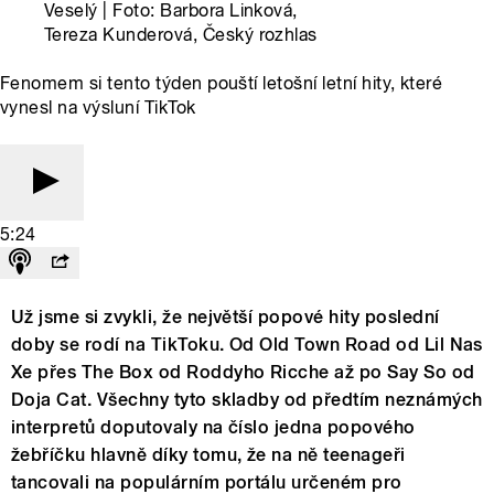
Veselý | Foto: Barbora Linková,
Tereza Kunderová, Český rozhlas
Fenomem si tento týden pouští letošní letní hity, které
vynesl na výsluní TikTok
5:24
Už jsme si zvykli, že největší popové hity poslední
doby se rodí na TikToku. Od Old Town Road od Lil Nas
Xe přes The Box od Roddyho Ricche až po Say So od
Doja Cat. Všechny tyto skladby od předtím neznámých
interpretů doputovaly na číslo jedna popového
žebříčku hlavně díky tomu, že na ně teenageři
tancovali na populárním portálu určeném pro