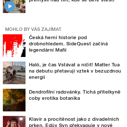
MOHLO BY VÁS ZAJÍMAT
Česká herní historie pod
drobnohledem. SideQuest začíná
legendární Mafií
Haló, je čas Vstávat a ničit! Matter Tua
na debutu přetavují vztek v bezuzdnou
energii
Dendrofilní radovánky. Tichá přítelkyně
coby erotika botanika
Klavír a procítěnost jako z divadelních
prken. Edúv Syn překvapuje v nové