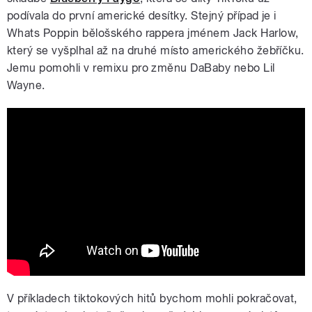
podívala do první americké desítky. Stejný případ je i
Whats Poppin bělošského rappera jménem Jack Harlow,
který se vyšplhal až na druhé místo amerického žebříčku.
Jemu pomohli v remixu pro změnu DaBaby nebo Lil
Wayne.
Jack Harlow - WHATS POPPIN (Dir. by
@_ColeBennett_)
V příkladech tiktokových hitů bychom mohli pokračovat,