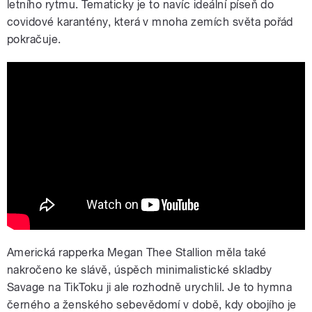
letního rytmu. Tematicky je to navíc ideální píseň do
covidové karantény, která v mnoha zemích světa pořád
pokračuje.
BENEE - Supalonely ft. Gus Dapperton
Americká rapperka Megan Thee Stallion měla také
nakročeno ke slávě, úspěch minimalistické skladby
Savage na TikToku ji ale rozhodně urychlil. Je to hymna
černého a ženského sebevědomí v době, kdy obojího je