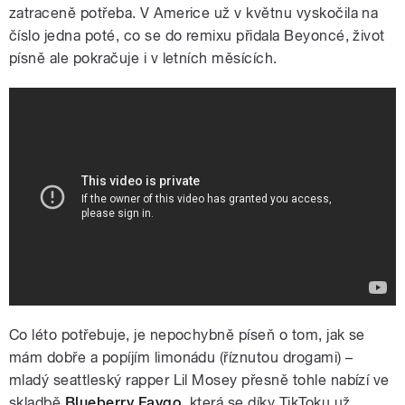
zatraceně potřeba. V Americe už v květnu vyskočila na
číslo jedna poté, co se do remixu přidala Beyoncé, život
písně ale pokračuje i v letních měsících.
Megan Thee Stallion - Savage (Music
Video)
Co léto potřebuje, je nepochybně píseň o tom, jak se
mám dobře a popíjím limonádu (říznutou drogami) –
mladý seattleský rapper Lil Mosey přesně tohle nabízí ve
skladbě
Blueberry Faygo
, která se díky TikToku už