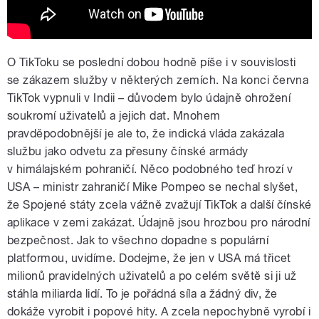
O TikToku se poslední dobou hodně píše i v souvislosti
se zákazem služby v některých zemích. Na konci června
TikTok vypnuli v Indii – důvodem bylo údajně ohrožení
soukromí uživatelů a jejich dat. Mnohem
pravděpodobnější je ale to, že indická vláda zakázala
službu jako odvetu za přesuny čínské armády
v himálajském pohraničí. Něco podobného teď hrozí v
USA – ministr zahraničí Mike Pompeo se nechal slyšet,
že Spojené státy zcela vážně zvažují TikTok a další čínské
aplikace v zemi zakázat. Údajně jsou hrozbou pro národní
bezpečnost. Jak to všechno dopadne s populární
platformou, uvidíme. Dodejme, že jen v USA má třicet
milionů pravidelných uživatelů a po celém světě si ji už
stáhla miliarda lidí. To je pořádná síla a žádný div, že
dokáže vyrobit i popové hity. A zcela nepochybně vyrobí i