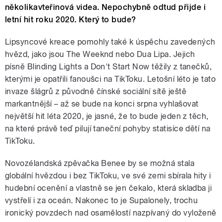
několikavteřinová videa. Nepochybně odtud přijde i
letní hit roku 2020. Který to bude?
Lipsyncové kreace pomohly také k úspěchu zavedených
hvězd, jako jsou The Weeknd nebo Dua Lipa. Jejich
písně Blinding Lights a Don't Start Now těžily z tanečků,
kterými je opatřili fanoušci na TikToku. Letošní léto je tato
invaze šlágrů z původně čínské sociální sítě ještě
markantnější – až se bude na konci srpna vyhlašovat
největší hit léta 2020, je jasné, že to bude jeden z těch,
na které právě teď pilují taneční pohyby statisíce dětí na
TikToku.
Novozélandská zpěvačka Benee by se možná stala
globální hvězdou i bez TikToku, ve své zemi sbírala hity i
hudební ocenění a vlastně se jen čekalo, která skladba ji
vystřelí i za oceán. Nakonec to je Supalonely, trochu
ironický povzdech nad osamělostí nazpívaný do vyloženě