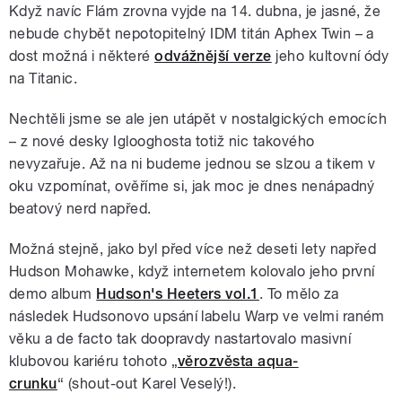
Když navíc Flám zrovna vyjde na 14. dubna, je jasné, že
nebude chybět nepotopitelný IDM titán Aphex Twin – a
dost možná i některé
odvážnější verze
jeho kultovní ódy
na Titanic.
Nechtěli jsme se ale jen utápět v nostalgických emocích
– z nové desky Iglooghosta totiž nic takového
nevyzařuje. Až na ni budeme jednou se slzou a tikem v
oku vzpomínat, ověříme si, jak moc je dnes nenápadný
beatový nerd napřed.
Možná stejně, jako byl před více než deseti lety napřed
Hudson Mohawke, když internetem kolovalo jeho první
demo album
Hudson's Heeters vol.1
. To mělo za
následek Hudsonovo upsání labelu Warp ve velmi raném
věku a de facto tak doopravdy nastartovalo masivní
klubovou kariéru tohoto „
věrozvěsta aqua-
crunku
“ (shout-out Karel Veselý!).