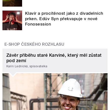
Klavír a procítěnost jako z divadelních
prken. Edúv Syn překvapuje v nové
Fonosession
E-SHOP ČESKÉHO ROZHLASU
Závěr příběhu staré Karviné, který měl zůstat
pod zemí
Karin Lednická, spisovatelka