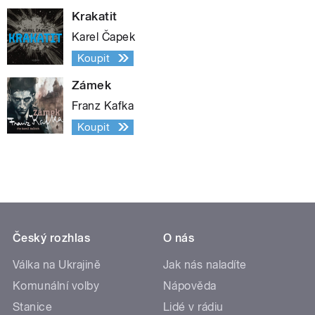
Krakatit
Karel Čapek
Koupit
Zámek
Franz Kafka
Koupit
Český rozhlas
O nás
Válka na Ukrajině
Jak nás naladíte
Komunální volby
Nápověda
Stanice
Lidé v rádiu