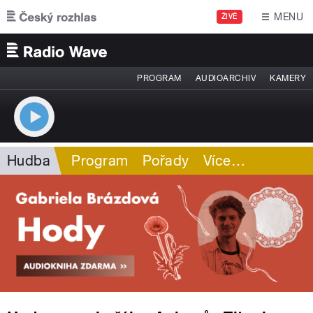
Přejít k hlavnímu obsahu
MENU
ŽIVĚ
PROGRAM
AUDIOARCHIV
KAMERY
Hudba
Program
Pořady
Více
…