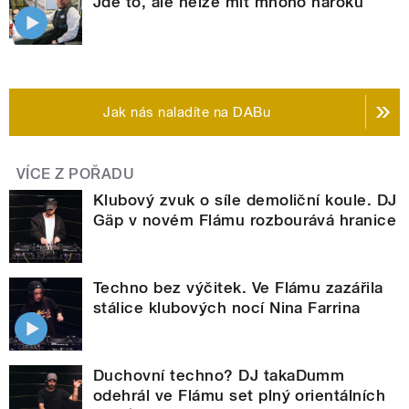
Jde to, ale nelze mít mnoho nároků
Jak nás naladíte na DABu
VÍCE Z POŘADU
Klubový zvuk o síle demoliční koule. DJ
Gäp v novém Flámu rozbourává hranice
Techno bez výčitek. Ve Flámu zazářila
stálice klubových nocí Nina Farrina
Duchovní techno? DJ takaDumm
odehrál ve Flámu set plný orientálních