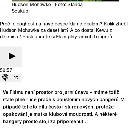
Hudson Mohawke | Foto: Standa
Soukup
Proč Iglooghost na nové desce klame obalem? Kolik zhubl
Hudson Mohawke za deset let? A co dostal Kewu z
dějepisu? Poslechněte si Flám plný jarních bangerů
59:57
Ve Flámu není prostor pro jarní únavu – máme totiž
stále plné ruce práce s pouštěním nových bangerů. V
případě tohoto dílu často i staronových, protože
opakování je matka klubové moudrosti. A některé
bangery prostě stojí za připomenutí.