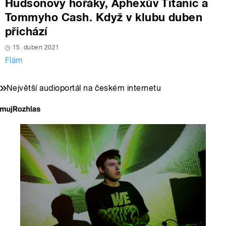
Hudsonovy hořáky, Aphexův Titanic a
Tommyho Cash. Když v klubu duben
přichází
15. duben 2021
Flám
Největší audioportál na českém internetu