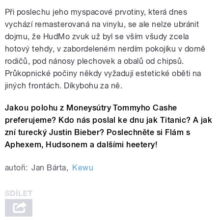
Při poslechu jeho myspacové prvotiny, která dnes
vychází remasterovaná na vinylu, se ale nelze ubránit
dojmu, že HudMo zvuk už byl se vším všudy zcela
hotový tehdy, v zabordeleném nerdím pokojíku v domě
rodičů, pod nánosy plechovek a obalů od chipsů.
Průkopnické počiny někdy vyžadují estetické oběti na
jiných frontách. Díkybohu za ně.
Jakou polohu z Moneysútry Tommyho Cashe
preferujeme? Kdo nás poslal ke dnu jak Titanic? A jak
zní turecký Justin Bieber? Poslechněte si Flám s
Aphexem, Hudsonem a dalšími heetery!
autoři:
Jan Bárta
,
Kewu