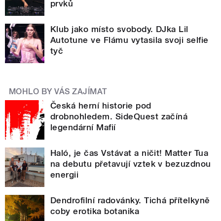
prvků
Klub jako místo svobody. DJka Lil
Autotune ve Flámu vytasila svoji selfie
tyč
MOHLO BY VÁS ZAJÍMAT
Česká herní historie pod
drobnohledem. SideQuest začíná
legendární Mafií
Haló, je čas Vstávat a ničit! Matter Tua
na debutu přetavují vztek v bezuzdnou
energii
Dendrofilní radovánky. Tichá přítelkyně
coby erotika botanika