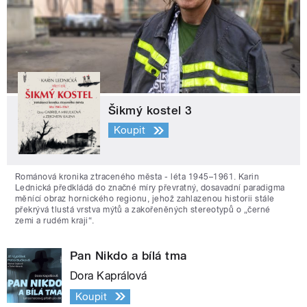
Šikmý kostel 3
Koupit
Románová kronika ztraceného města - léta 1945–1961. Karin
Lednická předkládá do značné míry převratný, dosavadní paradigma
měnící obraz hornického regionu, jehož zahlazenou historii stále
překrývá tlustá vrstva mýtů a zakořeněných stereotypů o „černé
zemi a rudém kraji“.
Pan Nikdo a bílá tma
Dora Kaprálová
Koupit