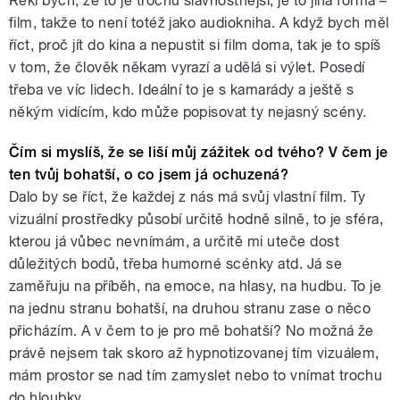
Řekl bych, že to je trochu slavnostnější, je to jiná forma –
film, takže to není totéž jako audiokniha. A když bych měl
říct, proč jít do kina a nepustit si film doma, tak je to spíš
v tom, že člověk někam vyrazí a udělá si výlet. Posedí
třeba ve víc lidech. Ideální to je s kamarády a ještě s
někým vidícím, kdo může popisovat ty nejasný scény.
Čím si myslíš, že se liší můj zážitek od tvého? V čem je
ten tvůj bohatší, o co jsem já ochuzená?
Dalo by se říct, že každej z nás má svůj vlastní film. Ty
vizuální prostředky působí určitě hodně silně, to je sféra,
kterou já vůbec nevnímám, a určitě mi uteče dost
důležitých bodů, třeba humorné scénky atd. Já se
zaměřuju na příběh, na emoce, na hlasy, na hudbu. To je
na jednu stranu bohatší, na druhou stranu zase o něco
přicházím. A v čem to je pro mě bohatší? No možná že
právě nejsem tak skoro až hypnotizovanej tím vizuálem,
mám prostor se nad tím zamyslet nebo to vnímat trochu
do hloubky.