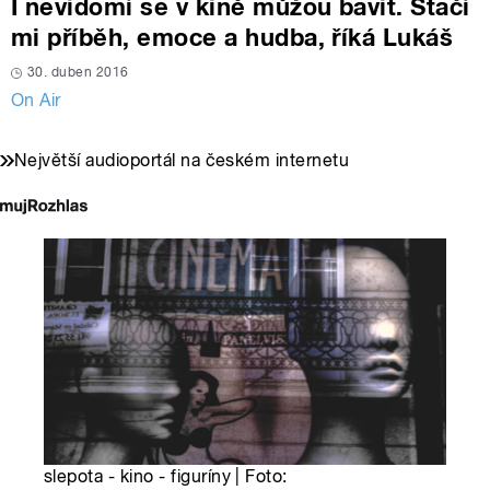
I nevidomí se v kině můžou bavit. Stačí
mi příběh, emoce a hudba, říká Lukáš
30. duben 2016
On Air
Největší audioportál na českém internetu
slepota - kino - figuríny | Foto: