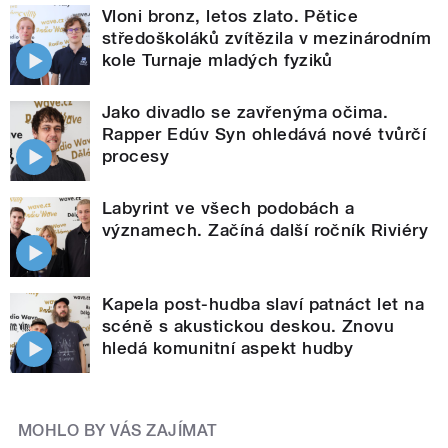
Vloni bronz, letos zlato. Pětice
středoškoláků zvítězila v mezinárodním
kole Turnaje mladých fyziků
Jako divadlo se zavřenýma očima.
Rapper Edúv Syn ohledává nové tvůrčí
procesy
Labyrint ve všech podobách a
významech. Začíná další ročník Riviéry
Kapela post-hudba slaví patnáct let na
scéně s akustickou deskou. Znovu
hledá komunitní aspekt hudby
MOHLO BY VÁS ZAJÍMAT