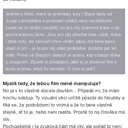
Jedním z filmů, které se promítaly, byly i Slepé lásky od
Juraje Lehotského o prožívání vztahů mezi nevidomými.
Lukáš se mi snažil vysvětlit, co pro něj znamená krása a jak
pozná krásnou ženu. Jsou pro něj důležité hlas, vůně, třeba
i stisk ruky, ale zároveň chce vědět, jakou má žena barvu
vlasů či očí – je to pro něj stále podstatné, protože pár let
viděl. Právě ve Slepých láskách je scéna, kdy chatuje dívka
s chlapcem. Zkuste si představit, jaké to je sledovat film s
touto scénou, když ho nevidíte. O čem si píší?
Myslíš tedy, že tebou film méně manipuluje?
No já v to vlastně docela doufám... Připadá mi, že mám
trochu odstup. Ty vizuální věci určitě působí do hloubky a
říká se, že podvědomí to vnímá a že to bere vlastně
stejně, ať to je, nebo není realita. Prostě to na člověka má
vliv.
Pochopitelně i ta zvuková část má vliv, ale pořád to není