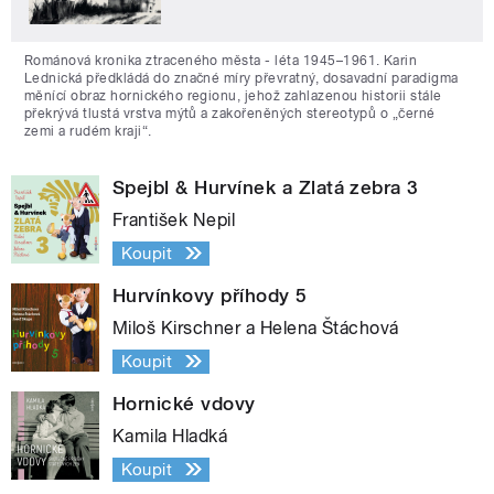
Románová kronika ztraceného města - léta 1945–1961. Karin
Lednická předkládá do značné míry převratný, dosavadní paradigma
měnící obraz hornického regionu, jehož zahlazenou historii stále
překrývá tlustá vrstva mýtů a zakořeněných stereotypů o „černé
zemi a rudém kraji“.
Spejbl & Hurvínek a Zlatá zebra 3
František Nepil
Koupit
Hurvínkovy příhody 5
Miloš Kirschner a Helena Štáchová
Koupit
Hornické vdovy
Kamila Hladká
Koupit