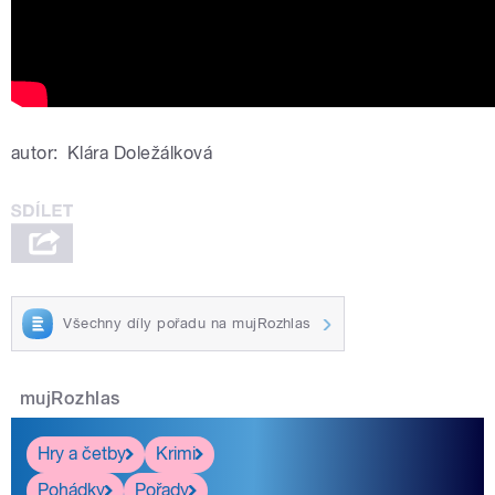
autor:
Klára Doležálková
Všechny díly pořadu na mujRozhlas
mujRozhlas
Hry a četby
Krimi
Pohádky
Pořady