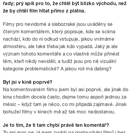
řady; prý spíš pro to, že chtěl být blízko východu, než
že by chtěl film hltat přímo z plátna.
Filmy pro nevidomé a slabozraké jsou uváděny se
čteným komentářem, který popisuje, kde se scéna
nachází, kdo do ní odkud vstupuje, jakou vnímáme
atmosféru, ale také třeba jak kdo vypadá. Jaký je ale
význam tohoto komentáře a co vlastně může přinést
těm, kteří nikdy neviděli, a tudíž jsou pro ně vizuální
kategorie problematické? A jakou roli má dabing?
Byl jsi v kině poprvé?
Na komentovaném filmu jsem byl asi poprvé, ale jinak do
kina chodím docela často, dejme tomu aspoň jednou za
měsíc – když tam je něco, co mi připadá zajímavé. Jinak
bohužel filmy v kinech mě až tak moc nedostanou.
Je to tím, že ti tam chybí právě ten komentář?
To ani moc ne, já jsem zvyklý na poslouchání filmů i bez