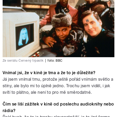
Ze seriálu Červený trpaslík
|
foto: BBC
Vnímal jsi, že v kině je tma a že to je důležité?
Já jsem vnímal tmu, protože ještě pořád vnímám světlo a
stíny, ale bylo mi to úplně jedno. Trochu jsem viděl, i jak
svítí to plátno, ale není to pro mě směrodatné.
Čím se liší zážitek v kině od poslechu audioknihy nebo
rádia?