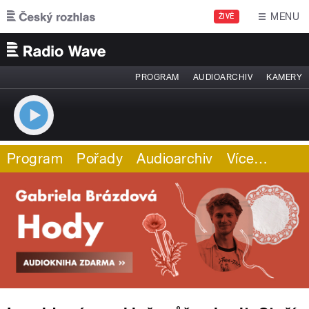
Přejít k hlavnímu obsahu
MENU
ŽIVĚ
PROGRAM
AUDIOARCHIV
KAMERY
Program
Pořady
Audioarchiv
Více
…