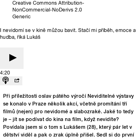
Creative Commons Attribution-
NonCommercial-NoDerivs 2.0
Generic
I nevidomí se v kině můžou bavit. Stačí mi příběh, emoce a
hudba, říká Lukáš
4:20
Při příležitosti oslav pátého výročí Neviditelné výstavy
se konalo v Praze několik akcí, včetně promítání tří
filmů (nejen) pro nevidomé a slabozraké. Jaké to tedy
je – jít se podívat do kina na film, když nevidíte?
Povídala jsem si o tom s Lukášem (28), který pár let v
dětství viděl a pak o zrak úplně přišel. Sedl si do první