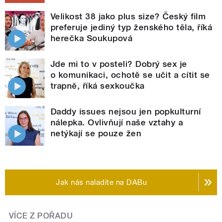
Velikost 38 jako plus size? Český film
preferuje jediný typ ženského těla, říká
herečka Soukupová
Jde mi to v posteli? Dobrý sex je
o komunikaci, ochotě se učit a cítit se
trapně, říká sexkoučka
Daddy issues nejsou jen popkulturní
nálepka. Ovlivňují naše vztahy a
netýkají se pouze žen
Jak nás naladíte na DABu
VÍCE Z POŘADU