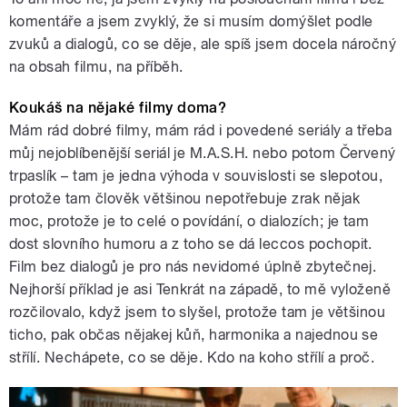
komentáře a jsem zvyklý, že si musím domýšlet podle
zvuků a dialogů, co se děje, ale spíš jsem docela náročný
na obsah filmu, na příběh.
Koukáš na nějaké filmy doma?
Mám rád dobré filmy, mám rád i povedené seriály a třeba
můj nejoblíbenější seriál je M.A.S.H. nebo potom Červený
trpaslík – tam je jedna výhoda v souvislosti se slepotou,
protože tam člověk většinou nepotřebuje zrak nějak
moc, protože je to celé o povídání, o dialozích; je tam
dost slovního humoru a z toho se dá leccos pochopit.
Film bez dialogů je pro nás nevidomé úplně zbytečnej.
Nejhorší příklad je asi Tenkrát na západě, to mě vyloženě
rozčilovalo, když jsem to slyšel, protože tam je většinou
ticho, pak občas nějakej kůň, harmonika a najednou se
střílí. Nechápete, co se děje. Kdo na koho střílí a proč.