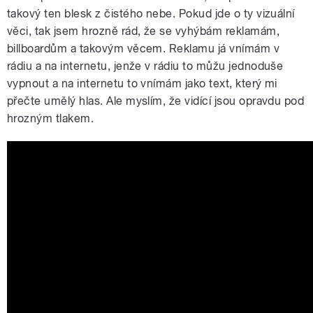
takový ten blesk z čistého nebe. Pokud jde o ty vizuální
věci, tak jsem hrozně rád, že se vyhýbám reklamám,
billboardům a takovým věcem. Reklamu já vnímám v
rádiu a na internetu, jenže v rádiu to můžu jednoduše
vypnout a na internetu to vnímám jako text, který mi
přečte umělý hlas. Ale myslím, že vidící jsou opravdu pod
hrozným tlakem.