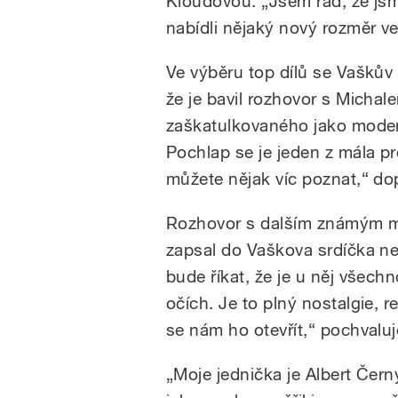
Kloudovou. „Jsem rád, že jsm
nabídli nějaký nový rozměr ve
Ve výběru top dílů se Vaškův a
že je bavil rozhovor s Michal
zaškatulkovaného jako moderá
Pochlap se je jeden z mála p
můžete nějak víc poznat,“ do
Rozhovor s dalším známým m
zapsal do Vaškova srdíčka nejv
bude říkat, že je u něj všech
očích. Je to plný nostalgie, r
se nám ho otevřít,“ pochvaluj
„Moje jednička je Albert Čern