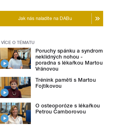
Jak nás naladíte na DABu
VÍCE O TÉMATU
Poruchy spánku a syndrom
neklidných nohou -
poradna s lékařkou Martou
Vránovou
Trénink paměti s Martou
Fojtíkovou
O osteoporóze s lékařkou
Petrou Čamborovou