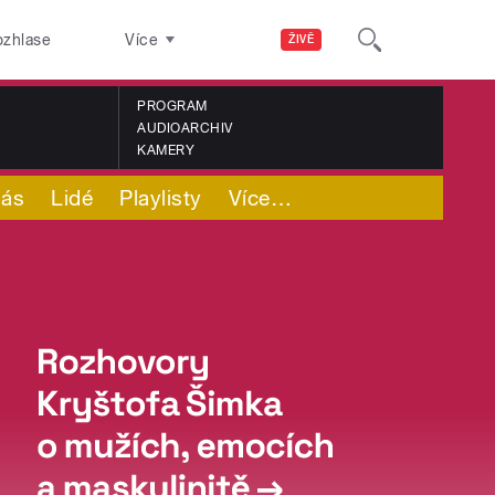
ozhlase
Více
ŽIVĚ
PROGRAM
AUDIOARCHIV
KAMERY
nás
Lidé
Playlisty
Více
…