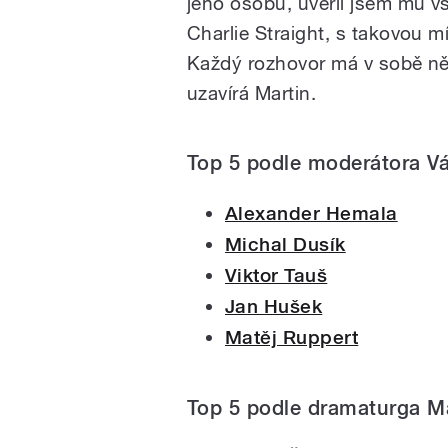
jeho osobu, uvěřil jsem mu vš
Charlie Straight, s takovou m
Každý rozhovor má v sobě něc
uzavírá Martin.
Top 5 podle moderátora V
Alexander Hemala
Michal Dusík
Viktor Tauš
Jan Hušek
Matěj Ruppert
Top 5 podle dramaturga M