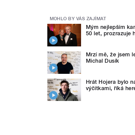
MOHLO BY VÁS ZAJÍMAT
Mým nejlepším kam
50 let, prozrazuje
Mrzí mě, že jsem l
Michal Dusík
Hrát Hojera bylo n
výčitkami, říká her