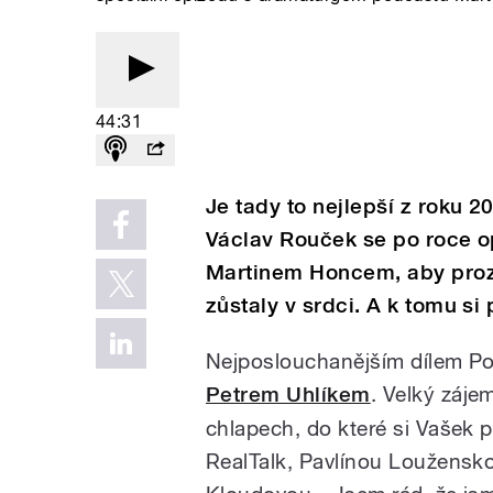
44:31
Je tady to nejlepší z roku 
Václav Rouček se po roce 
Martinem Honcem, aby prozra
zůstaly v srdci. A k tomu si p
Nejposlouchanějším dílem Poc
Petrem Uhlíkem
. Velký zájem
chlapech, do které si Vašek poz
RealTalk, Pavlínou Loužensk