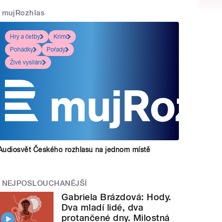
mujRozhlas
Hry a četby
Krimi
Pohádky
Pořady
Živé vysílání
Audiosvět Českého rozhlasu na jednom místě
NEJPOSLOUCHANĚJŠÍ
Gabriela Brázdová: Hody.
Dva mladí lidé, dva
protančené dny. Milostná