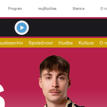
Program
mujRozhlas
Stanice
O r
Audioarchiv
Společnost
Hudba
Kultura
O 