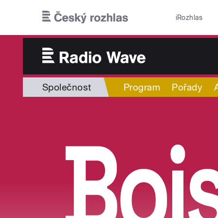
Přejít k hlavnímu obsahu
iRozhlas
Společnost
Program
Pořady