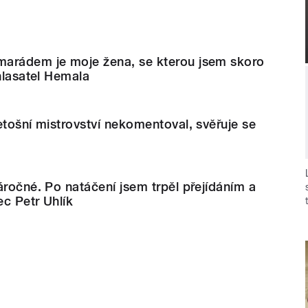
arádem je moje žena, se kterou jsem skoro
 hlasatel Hemala
etošní mistrovství nekomentoval, svěřuje se
áročné. Po natáčení jsem trpěl přejídáním a
ec Petr Uhlík