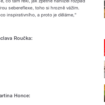
e, co tam řekl, jak zpětně nahlížel rozpad
írou sebereflexe, toho si hrozně vážím.
o inspirativního, a proto je děláme,“
áclava Roučka:
artina Honce: