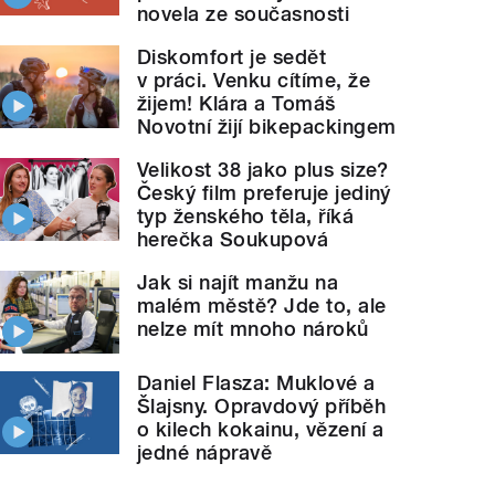
novela ze současnosti
Diskomfort je sedět
v práci. Venku cítíme, že
žijem! Klára a Tomáš
Novotní žijí bikepackingem
Velikost 38 jako plus size?
Český film preferuje jediný
typ ženského těla, říká
herečka Soukupová
Jak si najít manžu na
malém městě? Jde to, ale
nelze mít mnoho nároků
Daniel Flasza: Muklové a
Šlajsny. Opravdový příběh
o kilech kokainu, vězení a
jedné nápravě