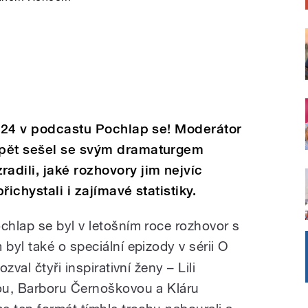
2024 v podcastu Pochlap se! Moderátor
opět sešel se svým dramaturgem
dili, jaké rozhovory jim nejvíc
řichystali i zajímavé statistiky.
hlap se byl v letošním roce rozhovor s
 byl také o speciální epizody v sérii O
val čtyři inspirativní ženy – Lili
ou, Barboru Černoškovou a Kláru