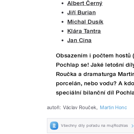
Albert Černý
Jiří Burian
Michal Dusík
Klára Tantra
Jan Cina
Obsazením i počtem hostů (a
Pochlap se! Jaké letošní dí
Roučka a dramaturga Martin
porcelán, nebo vodu? A kdo 
speciální bilanční díl Pochl
autoři:
Václav Rouček
,
Martin Honc
Všechny díly pořadu na mujRozhlas