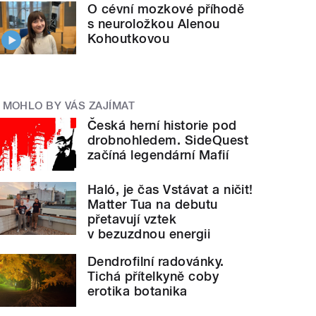
O cévní mozkové příhodě
s neuroložkou Alenou
Kohoutkovou
MOHLO BY VÁS ZAJÍMAT
Česká herní historie pod
drobnohledem. SideQuest
začíná legendární Mafií
Haló, je čas Vstávat a ničit!
Matter Tua na debutu
přetavují vztek
v bezuzdnou energii
Dendrofilní radovánky.
Tichá přítelkyně coby
erotika botanika