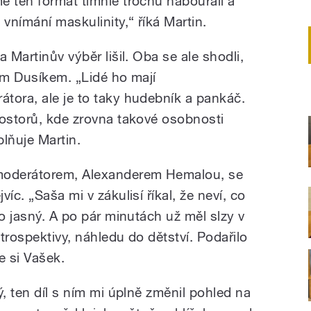
e ten formát tímhle trochu nabourali a
 vnímání maskulinity,“ říká Martin.
 Martinův výběr lišil. Oba se ale shodli,
em Dusíkem. „Lidé ho mají
tora, ale je to taky hudebník a pankáč.
rostorů, kde zrovna takové osobnosti
plňuje Martin.
oderátorem, Alexanderem Hemalou, se
íc. „Saša mi v zákulisí říkal, že neví, co
no jasný. A po pár minutách už měl slzy v
etrospektivy, náhledu do dětství. Podařilo
e si Vašek.
ý, ten díl s ním mi úplně změnil pohled na