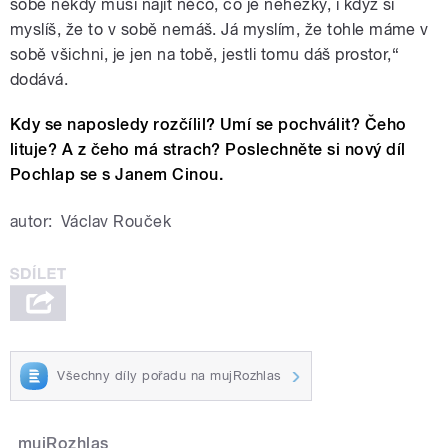
sobě někdy musí najít něco, co je nehezký, i když si
myslíš, že to v sobě nemáš. Já myslím, že tohle máme v
sobě všichni, je jen na tobě, jestli tomu dáš prostor,“
dodává.
Kdy se naposledy rozčílil? Umí se pochválit? Čeho
lituje? A z čeho má strach? Poslechněte si nový díl
Pochlap se s Janem Cinou.
autor:
Václav Rouček
Všechny díly pořadu na mujRozhlas
mujRozhlas