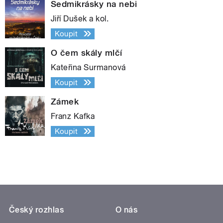
Sedmikrásky na nebi
Jiří Dušek a kol.
Koupit
O čem skály mlčí
Kateřina Surmanová
Koupit
Zámek
Franz Kafka
Koupit
Český rozhlas
O nás