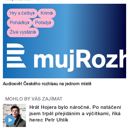
Hry a četby
Krimi
Pohádky
Pořady
Živé vysílání
Audiosvět Českého rozhlasu na jednom místě
MOHLO BY VÁS ZAJÍMAT
Hrát Hojera bylo náročné. Po natáčení
jsem trpěl přejídáním a výčitkami, říká
herec Petr Uhlík