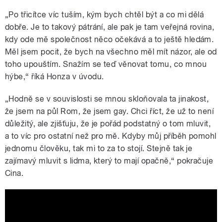
„Po třicítce víc tuším, kým bych chtěl být a co mi dělá
dobře. Je to takový pátrání, ale pak je tam veřejná rovina,
kdy ode mě společnost něco očekává a to ještě hledám.
Měl jsem pocit, že bych na všechno měl mít názor, ale od
toho upouštím. Snažím se teď věnovat tomu, co mnou
hýbe,“ říká Honza v úvodu.
„Hodně se v souvislosti se mnou skloňovala ta jinakost,
že jsem na půl Rom, že jsem gay. Chci říct, že už to není
důležitý, ale zjišťuju, že je pořád podstatný o tom mluvit,
a to víc pro ostatní než pro mě. Kdyby můj příběh pomohl
jednomu člověku, tak mi to za to stojí. Stejně tak je
zajímavý mluvit s lidma, který to mají opačně,“ pokračuje
Cina.
Jan Cina: Měl jsem pocit, že mám na