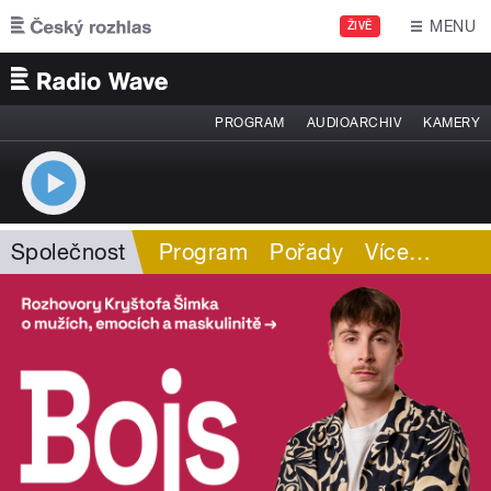
Přejít k hlavnímu obsahu
MENU
ŽIVĚ
PROGRAM
AUDIOARCHIV
KAMERY
Společnost
Program
Pořady
Více
…