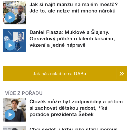
Jak si najít manžu na malém městě?
Jde to, ale nelze mít mnoho nároků
Daniel Flasza: Muklové a Šlajsny.
Opravdový příběh o kilech kokainu,
vězení a jedné nápravě
Jak nás naladíte na DABu
VÍCE Z POŘADU
Člověk může být zodpovědný a přitom
si zachovat dětskou radost, říká
poradce prezidenta Šebek
Chci sedět u krbu jako starý morous,