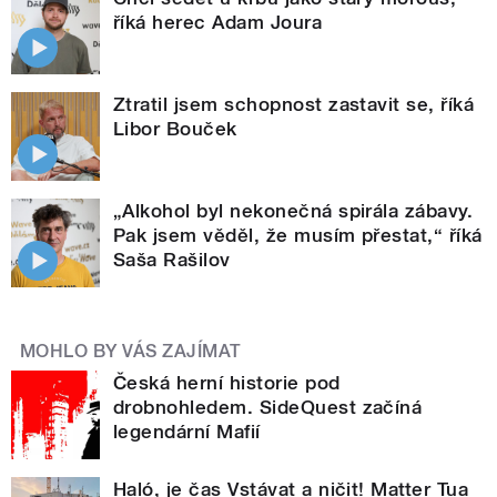
říká herec Adam Joura
Ztratil jsem schopnost zastavit se, říká
Libor Bouček
„Alkohol byl nekonečná spirála zábavy.
Pak jsem věděl, že musím přestat,“ říká
Saša Rašilov
MOHLO BY VÁS ZAJÍMAT
Česká herní historie pod
drobnohledem. SideQuest začíná
legendární Mafií
Haló, je čas Vstávat a ničit! Matter Tua