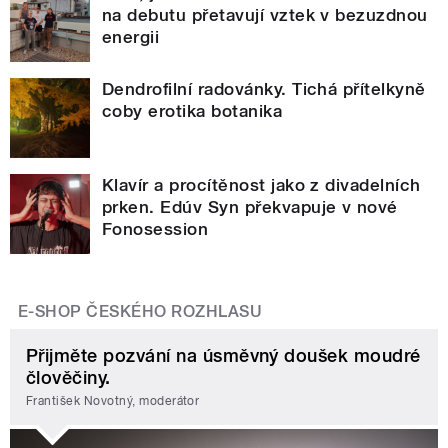
na debutu přetavují vztek v bezuzdnou
energii
Dendrofilní radovánky. Tichá přítelkyně
coby erotika botanika
Klavír a procítěnost jako z divadelních
prken. Edúv Syn překvapuje v nové
Fonosession
E-SHOP ČESKÉHO ROZHLASU
Přijměte pozvání na úsměvný doušek moudré
člověčiny.
František Novotný, moderátor