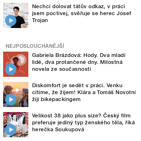
Nechci dolovat tátův odkaz, v práci
jsem poctivej, svěřuje se herec Josef
Trojan
NEJPOSLOUCHANĚJŠÍ
Gabriela Brázdová: Hody. Dva mladí
lidé, dva protančené dny. Milostná
novela ze současnosti
Diskomfort je sedět v práci. Venku
cítíme, že žijem! Klára a Tomáš Novotní
žijí bikepackingem
Velikost 38 jako plus size? Český film
preferuje jediný typ ženského těla, říká
herečka Soukupová