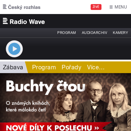
Přejít k hlavnímu obsahu
MENU
ŽIVĚ
PROGRAM
AUDIOARCHIV
KAMERY
Zábava
Program
Pořady
Více
…