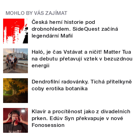
MOHLO BY VÁS ZAJÍMAT
Česká herní historie pod
drobnohledem. SideQuest začíná
legendární Mafií
Haló, je čas Vstávat a ničit! Matter Tua
na debutu přetavují vztek v bezuzdnou
energii
Dendrofilní radovánky. Tichá přítelkyně
coby erotika botanika
Klavír a procítěnost jako z divadelních
prken. Edúv Syn překvapuje v nové
Fonosession