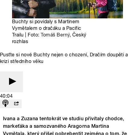
Buchty si povídaly s Martinem
Vymětalem o dračáku a Pacific
Trailu | Foto:
Tomáš Berný
, Český
rozhlas
Pusťte si nové Buchty nejen o chození, Dračím doupěti a
krizi středního věku
40:04
Ivana a Zuzana tentokrát ve studiu přivítaly chodce,
markeťáka a samozvaného Aragorna Martina
Vymětala, který přišel pobrebentit zejména o tom, že