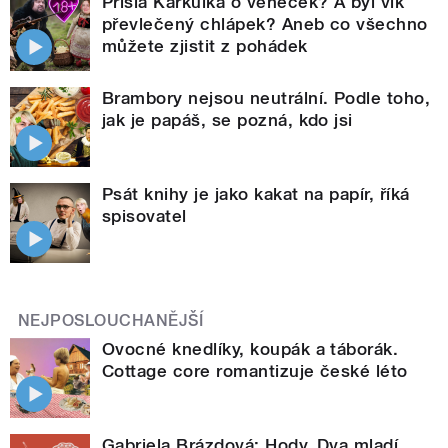
Přišla Karkulka o věneček? A byl vlk
převlečený chlápek? Aneb co všechno
můžete zjistit z pohádek
Brambory nejsou neutrální. Podle toho,
jak je papáš, se pozná, kdo jsi
Psát knihy je jako kakat na papír, říká
spisovatel
NEJPOSLOUCHANĚJŠÍ
Ovocné knedlíky, koupák a táborák.
Cottage core romantizuje české léto
Gabriela Brázdová: Hody. Dva mladí