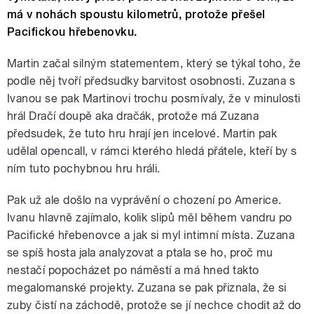
má v nohách spoustu kilometrů, protože přešel
Pacifickou hřebenovku.
Martin začal silným statementem, který se týkal toho, že
podle něj tvoří předsudky barvitost osobnosti. Zuzana s
Ivanou se pak Martinovi trochu posmívaly, že v minulosti
hrál Dračí doupě aka dračák, protože má Zuzana
předsudek, že tuto hru hrají jen incelové. Martin pak
udělal opencall, v rámci kterého hledá přátele, kteří by s
ním tuto pochybnou hru hráli.
Pak už ale došlo na vyprávění o chození po Americe.
Ivanu hlavně zajímalo, kolik slipů měl během vandru po
Pacifické hřebenovce a jak si myl intimní místa. Zuzana
se spíš hosta jala analyzovat a ptala se ho, proč mu
nestačí popocházet po náměstí a má hned takto
megalomanské projekty. Zuzana se pak přiznala, že si
zuby čistí na záchodě, protože se jí nechce chodit až do