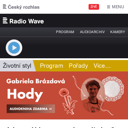
Přejít k hlavnímu obsahu
MENU
ŽIVĚ
PROGRAM
AUDIOARCHIV
KAMERY
Životní styl
Program
Pořady
Více
…