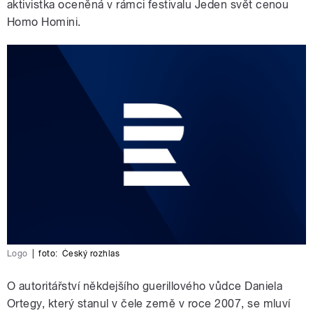
aktivistka oceněná v rámci festivalu Jeden svět cenou
Homo Homini.
Logo
|
foto:
Český rozhlas
O autoritářství někdejšího guerillového vůdce Daniela
Ortegy, který stanul v čele země v roce 2007, se mluví