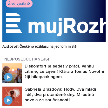
Živé vysílání
Audiosvět Českého rozhlasu na jednom místě
NEJPOSLOUCHANĚJŠÍ
Diskomfort je sedět v práci. Venku
cítíme, že žijem! Klára a Tomáš Novotní
žijí bikepackingem
Gabriela Brázdová: Hody. Dva mladí
lidé, dva protančené dny. Milostná
novela ze současnosti