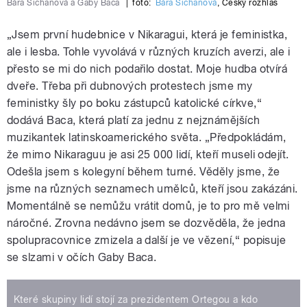
Bára Šichanová a Gaby Baca
|
foto:
Bára Šichanová
,
Český rozhlas
„Jsem první hudebnice v Nikaragui, která je feministka,
ale i lesba. Tohle vyvolává v různých kruzích averzi, ale i
přesto se mi do nich podařilo dostat. Moje hudba otvírá
dveře. Třeba při dubnových protestech jsme my
feministky šly po boku zástupců katolické církve,“
dodává Baca, která platí za jednu z nejznámějších
muzikantek latinskoamerického světa. „Předpokládám,
že mimo Nikaraguu je asi 25 000 lidí, kteří museli odejít.
Odešla jsem s kolegyní během turné. Věděly jsme, že
jsme na různých seznamech umělců, kteří jsou zakázáni.
Momentálně se nemůžu vrátit domů, je to pro mě velmi
náročné. Zrovna nedávno jsem se dozvěděla, že jedna
spolupracovnice zmizela a další je ve vězení,“ popisuje
se slzami v očích Gaby Baca.
Které skupiny lidí stojí za prezidentem Ortegou a kdo