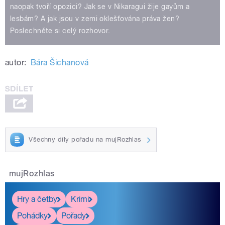
naopak tvoří opozici? Jak se v Nikaragui žije gayům a
lesbám? A jak jsou v zemi oklešťována práva žen?
Poslechněte si celý rozhovor.
autor:
Bára Šichanová
Všechny díly pořadu na mujRozhlas
mujRozhlas
Hry a četby
Krimi
Pohádky
Pořady