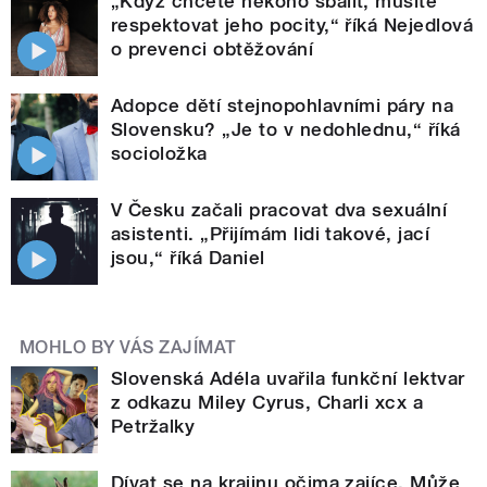
„Když chcete někoho sbalit, musíte
respektovat jeho pocity,“ říká Nejedlová
o prevenci obtěžování
Adopce dětí stejnopohlavními páry na
Slovensku? „Je to v nedohlednu,“ říká
socioložka
V Česku začali pracovat dva sexuální
asistenti. „Přijímám lidi takové, jací
jsou,“ říká Daniel
MOHLO BY VÁS ZAJÍMAT
Slovenská Adéla uvařila funkční lektvar
z odkazu Miley Cyrus, Charli xcx a
Petržalky
Dívat se na krajinu očima zajíce. Může