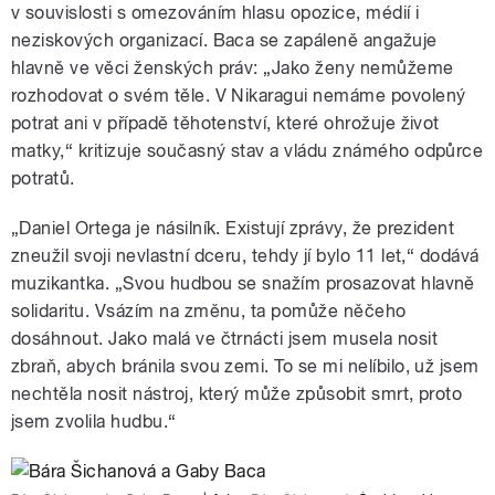
v souvislosti s omezováním hlasu opozice, médií i
neziskových organizací. Baca se zapáleně angažuje
hlavně ve věci ženských práv: „Jako ženy nemůžeme
rozhodovat o svém těle. V Nikaragui nemáme povolený
potrat ani v případě těhotenství, které ohrožuje život
matky,“ kritizuje současný stav a vládu známého odpůrce
potratů.
„Daniel Ortega je násilník. Existují zprávy, že prezident
zneužil svoji nevlastní dceru, tehdy jí bylo 11 let,“ dodává
muzikantka. „Svou hudbou se snažím prosazovat hlavně
solidaritu. Vsázím na změnu, ta pomůže něčeho
dosáhnout. Jako malá ve čtrnácti jsem musela nosit
zbraň, abych bránila svou zemi. To se mi nelíbilo, už jsem
nechtěla nosit nástroj, který může způsobit smrt, proto
jsem zvolila hudbu.“