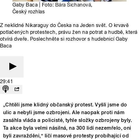
Gaby Baca | Foto:
Bára Šichanová
,
Český rozhlas
Z neklidné Nikaraguy do Česka na Jeden svět. O krvavě
potlačených protestech, právu žen na potrat a hudbě, která
otvírá dveře. Poslechněte si rozhovor s hudebnicí Gaby
Baca
29:41
„Chtěli jsme klidný občanský protest. Vyšli jsme do
ulic a nebyli jsme ozbrojeni. Ale naopak proti nám
zasáhla vláda a policisté, tyhle složky ozbrojeny byly.
Ta akce byla velmi násilná, na 300 lidí nezemřelo, oni
byli zavražděni,“ líčí masové protesty probíhající od