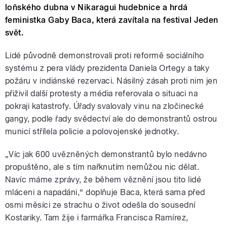
loňského dubna v Nikaragui hudebnice a hrdá
feministka Gaby Baca, která zavítala na festival Jeden
svět.
Lidé původně demonstrovali proti reformě sociálního
systému z pera vlády prezidenta Daniela Ortegy a taky
požáru v indiánské rezervaci. Násilný zásah proti nim jen
přiživil další protesty a média referovala o situaci na
pokraji katastrofy. Úřady svalovaly vinu na zločinecké
gangy, podle řady svědectví ale do demonstrantů ostrou
municí střílela policie a polovojenské jednotky.
„Víc jak 600 uvězněných demonstrantů bylo nedávno
propuštěno, ale s tím nařknutím nemůžou nic dělat.
Navíc máme zprávy, že během věznění jsou tito lidé
mláceni a napadáni,“ doplňuje Baca, která sama před
osmi měsíci ze strachu o život odešla do sousední
Kostariky. Tam žije i farmářka Francisca Ramírez,