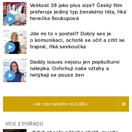
Velikost 38 jako plus size? Český film
preferuje jediný typ ženského těla, říká
herečka Soukupová
Jde mi to v posteli? Dobrý sex je
o komunikaci, ochotě se učit a cítit se
trapně, říká sexkoučka
Daddy issues nejsou jen popkulturní
nálepka. Ovlivňují naše vztahy a
netýkají se pouze žen
Jak nás naladíte na DABu
VÍCE Z POŘADU