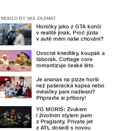
MOHLO BY VÁS ZAJÍMAT
Honičky jako z GTA končí
v realitě jinak. Proč jízda
v autě mění naše chování?
Ovocné knedlíky, koupák a
táborák. Cottage core
romantizuje české léto
Je ananas na pizze horší
než pašerácká kapsa nebo
měsíčky paní nadlesní?
Připravte si příbory!
YG MORIS: Zvukem
i životním stylem jsem
z Praglanty. Private jet
z ATL dosedl s novou