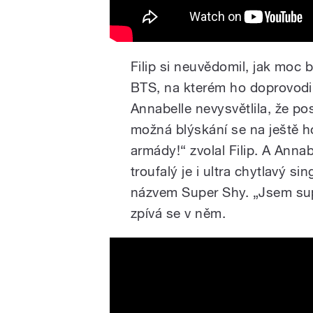
Filip si neuvědomil, jak moc
BTS, na kterém ho doprovodil
Annabelle nevysvětlila, že pos
možná blýskání se na ještě hor
armády!“ zvolal Filip. A Anna
troufalý je i ultra chytlavý 
názvem Super Shy. „Jsem supe
zpívá se v něm.
정국 (Jung Kook) 'Seven (fea