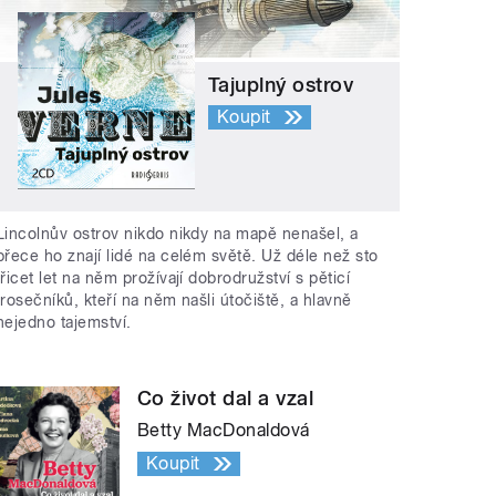
Tajuplný ostrov
Koupit
Lincolnův ostrov nikdo nikdy na mapě nenašel, a
přece ho znají lidé na celém světě. Už déle než sto
třicet let na něm prožívají dobrodružství s pěticí
trosečníků, kteří na něm našli útočiště, a hlavně
nejedno tajemství.
Co život dal a vzal
Betty MacDonaldová
Koupit