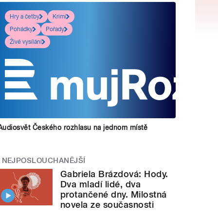
Hry a četby
Krimi
Pohádky
Pořady
Živé vysílání
Audiosvět Českého rozhlasu na jednom místě
NEJPOSLOUCHANĚJŠÍ
Gabriela Brázdová: Hody.
Dva mladí lidé, dva
protančené dny. Milostná
novela ze současnosti