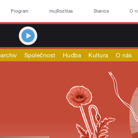
Program
mujRozhlas
Stanice
O r
archiv
Společnost
Hudba
Kultura
O nás