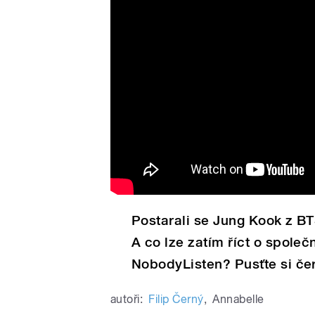
Postarali se Jung Kook z BTS
A co lze zatím říct o spole
NobodyListen? Pusťte si čers
autoři:
Filip Černý
,
Annabelle