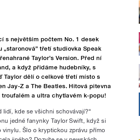
icí s největším počtem No. 1 desek
„staronová” třetí studiovka Speak
řenahrané Taylor’s Version. Před ní
and, a když přidáme hudebníky, s
 Taylor dělí o celkové třetí místo s
en Jay-Z a The Beatles. Hitová pitevna
 troufalém a ultra chytlavém k-popu!
 lidí, kde se všichni schovávají?“
u jedné fanynky Taylor Swift, když si
o vinylu. Šlo o kryptickou zprávu přímo
ela jiného? Dozvíte se v newskách