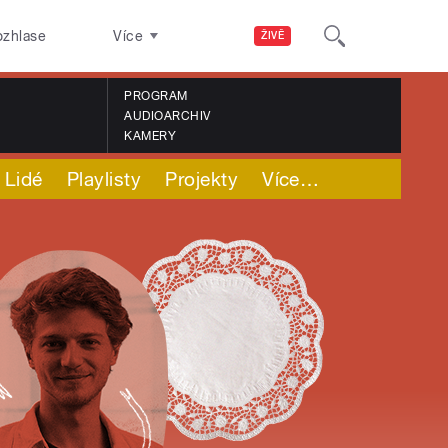
ozhlase
Více
ŽIVĚ
PROGRAM
AUDIOARCHIV
KAMERY
Lidé
Playlisty
Projekty
Více
…