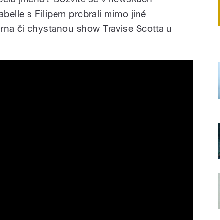
abelle s Filipem probrali mimo jiné
na či chystanou show Travise Scotta u
y' Official MV