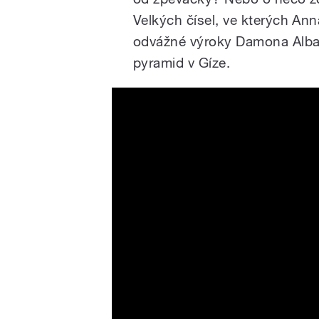
Velkých čísel, ve kterých Ann
odvážné výroky Damona Albar
pyramid v Gíze.
NewJeans (뉴진스) 'Super Sh