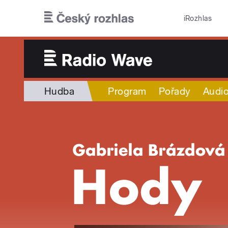
Přejít k hlavnímu obsahu
iRozhlas
Hudba
Program
Pořady
Audio