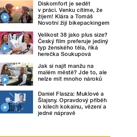
Diskomfort je sedět
v práci. Venku cítíme, že
žijem! Klára a Tomáš
Novotní žijí bikepackingem
Velikost 38 jako plus size?
Český film preferuje jediný
typ ženského těla, říká
herečka Soukupová
Jak si najít manžu na
malém městě? Jde to, ale
nelze mít mnoho nároků
Daniel Flasza: Muklové a
Šlajsny. Opravdový příběh
o kilech kokainu, vězení a
jedné nápravě