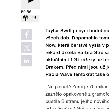
59:56
Taylor Swift je nyní hudebn
všech dob. Dopomohla tomu 
Now, která čerstvě vyšla v p
rekord držela Barbra Streis
aktuálními 12ti zářezy se teď
Drakem. Před nimi jsou už j
Radia Wave tentokrát také o
„Na planetě Zemi je 70 miliard
zaznělo opakovaně z gramofon
pustila B stranu jejího novéh
od zpěvačky? Nebo o něco zc