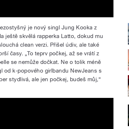
 bezostyšný je nový singl Jung Kooka z
a ještě skvělá rapperka Latto, dokud mu
louchá clean verzi. Přišel údiv, ale také
ší časy. „To teprv počkej, až se vrátí z
belle se nemůže dočkat. Ne o tolik méně
singl od k-popového girlbandu NewJeans s
r stydlivá, ale jen počkej, budeš můj,“
t. Latto)' Official MV