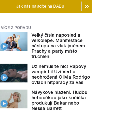
Jak nás naladíte na DABu
VÍCE Z POŘADU
Velký čísla naposled a
velkolepě. Manifestace
nástupu na vlak jménem
Prachy a party místo
truchlení
Už nemusíte nic! Rapový
vampír Lil Uzi Vert a
neohrožená Olivia Rodrigo
ovládli hitparády za vás
Návykové hlazení. Hudbu
heboučkou jako kočička
produkují Bakar nebo
Nessa Barrett