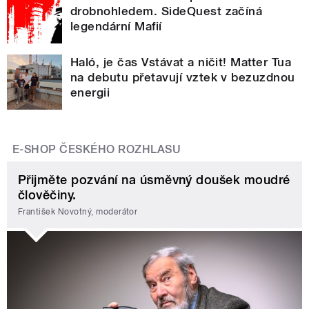
drobnohledem. SideQuest začíná
legendární Mafií
Haló, je čas Vstávat a ničit! Matter Tua
na debutu přetavují vztek v bezuzdnou
energii
E-SHOP ČESKÉHO ROZHLASU
Přijměte pozvání na úsměvný doušek moudré
člověčiny.
František Novotný, moderátor