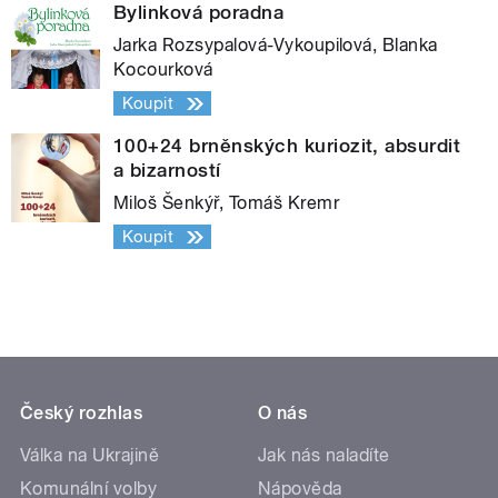
Bylinková poradna
Jarka Rozsypalová-Vykoupilová, Blanka
Kocourková
Koupit
100+24 brněnských kuriozit, absurdit
a bizarností
Miloš Šenkýř, Tomáš Kremr
Koupit
Český rozhlas
O nás
Válka na Ukrajině
Jak nás naladíte
Komunální volby
Nápověda