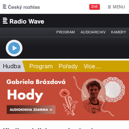
Přejít k hlavnímu obsahu
MENU
ŽIVĚ
PROGRAM
AUDIOARCHIV
KAMERY
Hudba
Program
Pořady
Více
…