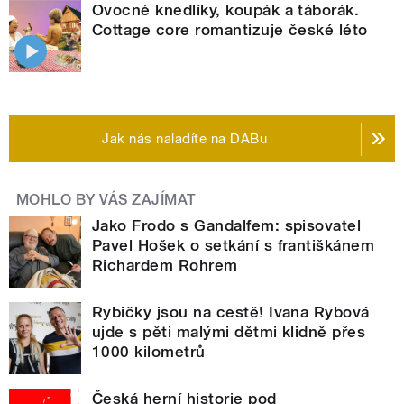
Ovocné knedlíky, koupák a táborák.
Cottage core romantizuje české léto
Jak nás naladíte na DABu
MOHLO BY VÁS ZAJÍMAT
Jako Frodo s Gandalfem: spisovatel
Pavel Hošek o setkání s františkánem
Richardem Rohrem
Rybičky jsou na cestě! Ivana Rybová
ujde s pěti malými dětmi klidně přes
1000 kilometrů
Česká herní historie pod