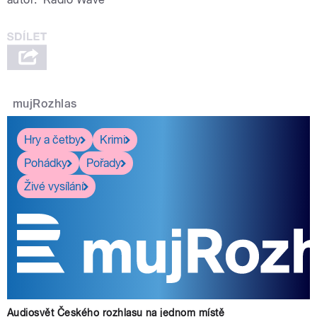
mujRozhlas
Hry a četby
Krimi
Pohádky
Pořady
Živé vysílání
Audiosvět Českého rozhlasu na jednom místě