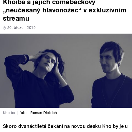
Khoiba a jejich comebackový
„neučesaný hlavonožec“ v exkluzivním
streamu
20. březen 2019
Khoiba
|
foto:
Roman Dietrich
Skoro dvanáctileté čekání na novou desku Khoiby je u