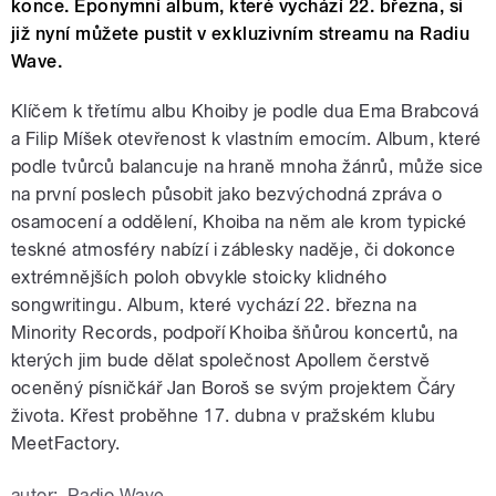
konce. Eponymní album, které vychází 22. března, si
již nyní můžete pustit v exkluzivním streamu na Radiu
Wave.
Klíčem k třetímu albu Khoiby je podle dua Ema Brabcová
a Filip Míšek otevřenost k vlastním emocím. Album, které
podle tvůrců balancuje na hraně mnoha žánrů, může sice
na první poslech působit jako bezvýchodná zpráva o
osamocení a oddělení, Khoiba na něm ale krom typické
teskné atmosféry nabízí i záblesky naděje, či dokonce
extrémnějších poloh obvykle stoicky klidného
songwritingu. Album, které vychází 22. března na
Minority Records, podpoří Khoiba šňůrou koncertů, na
kterých jim bude dělat společnost Apollem čerstvě
oceněný písničkář Jan Boroš se svým projektem Čáry
života. Křest proběhne 17. dubna v pražském klubu
MeetFactory.
autor:
Radio Wave