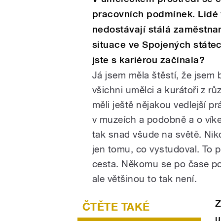
pracovních podmínek. Lidé v
nedostávají stálá zaměstna
situace ve Spojených státech
jste s kariérou začínala?
Já jsem měla štěstí, že jsem 
všichni umělci a kurátoři z r
měli ještě nějakou vedlejší pr
v muzeích a podobně a o víken
tak snad všude na světě. Nik
jen tomu, co vystudoval. To pr
cesta. Někomu se po čase pod
ale většinou to tak není.
Z
u