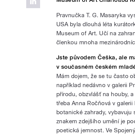
Pravnučka T. G. Masaryka vys
USA byla dlouhá léta kuráto
Museum of Art. Učí na zahran
členkou mnoha mezinárodních
Jste původem Češka, ale má
v současném českém mladé
Mám dojem, že se tu často ob
například nedávno v galerii 
přírodu, obzvlášť na houby, 
třeba Anna Ročňová v galerii
botanické zahrady, vybavuju 
znakem zdejšího umění je pod
poetická jemnost. Ve Spojenýc