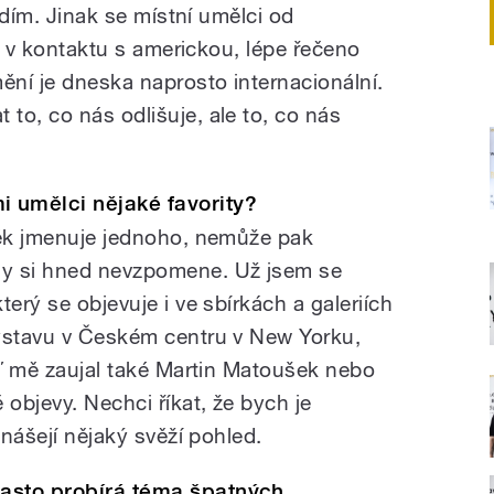
vidím. Jinak se místní umělci od
ou v kontaktu s americkou, lépe řečeno
ní je dneska naprosto internacionální.
to, co nás odlišuje, ale to, co nás
 umělci nějaké favority?
věk jmenuje jednoho, nemůže pak
ny si hned nevzpomene. Už jsem se
erý se objevuje i ve sbírkách a galeriích
výstavu v Českém centru v New Yorku,
eď mě zaujal také Martin Matoušek nebo
 objevy. Nechci říkat, že bych je
inášejí nějaký svěží pohled.
asto probírá téma špatných