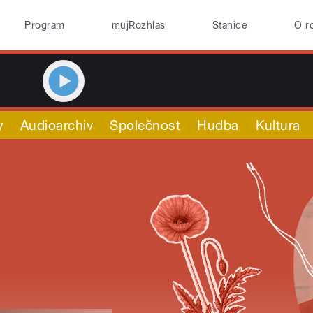
Program
mujRozhlas
Stanice
O r
y
Audioarchiv
Společnost
Hudba
Kultura