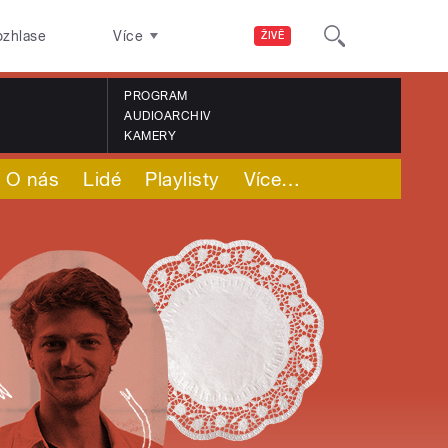
ozhlase
Více
ŽIVĚ
PROGRAM
AUDIOARCHIV
KAMERY
O nás
Lidé
Playlisty
Více
…