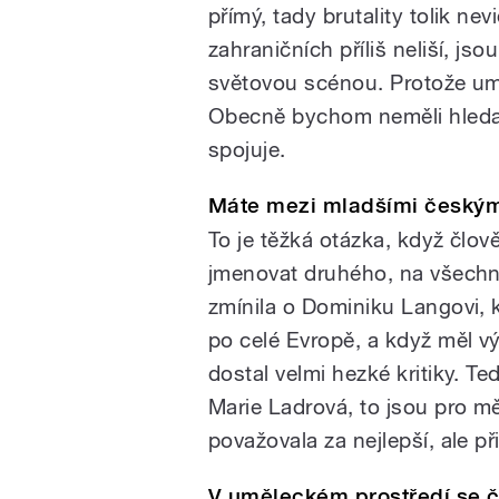
přímý, tady brutality tolik ne
zahraničních příliš neliší, js
světovou scénou. Protože umě
Obecně bychom neměli hledat 
spojuje.
Máte mezi mladšími českými
To je těžká otázka, když člo
jmenovat druhého, na všech
zmínila o Dominiku Langovi, kt
po celé Evropě, a když měl 
dostal velmi hezké kritiky. T
Marie Ladrová, to jsou pro mě
považovala za nejlepší, ale př
V uměleckém prostředí se č