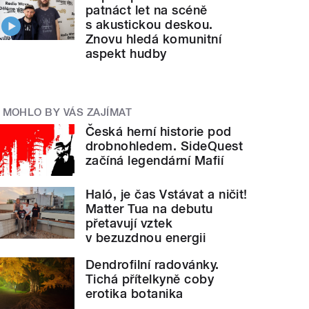
patnáct let na scéně
s akustickou deskou.
Znovu hledá komunitní
aspekt hudby
MOHLO BY VÁS ZAJÍMAT
Česká herní historie pod
drobnohledem. SideQuest
začíná legendární Mafií
Haló, je čas Vstávat a ničit!
Matter Tua na debutu
přetavují vztek
v bezuzdnou energii
Dendrofilní radovánky.
Tichá přítelkyně coby
erotika botanika