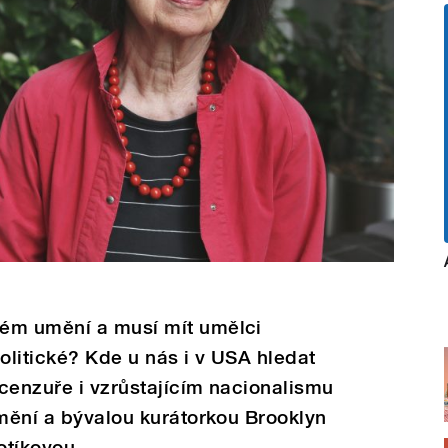
dém umění a musí mít umělci
litické? Kde u nás i v USA hledat
cenzuře i vzrůstajícím nacionalismu
umění a bývalou kurátorkou Brooklyn
otíkovou.