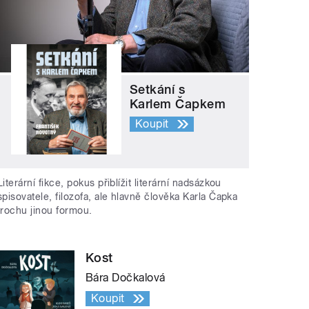
Setkání s
Karlem Čapkem
Koupit
Literární fikce, pokus přiblížit literární nadsázkou
spisovatele, filozofa, ale hlavně člověka Karla Čapka
trochu jinou formou.
Kost
Bára Dočkalová
Koupit