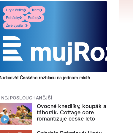
Hry a četby
Krimi
Pohádky
Pořady
Živé vysílání
Audiosvět Českého rozhlasu na jednom místě
NEJPOSLOUCHANĚJŠÍ
Ovocné knedlíky, koupák a
táborák. Cottage core
romantizuje české léto