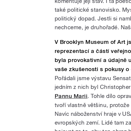
komentuje její stav. I ta poeti
také politické stanovisko. Mys
politický dopad. Jestli si na
nechceme, je druhořadé. Naše 
V Brooklyn Museum of Art jst
reprezentací a částí veřejnos
byla provokativní a údajně 
vaše zkušenosti s pokusy o
Pořádali jsme výstavu Sensa
jedním z nich byl Christopher 
Pannu Marii
. Tohle dílo opra
tvoří vlastně většinu, protože
Navíc náboženství hraje v US
evropských zemí. Lidé tam za 