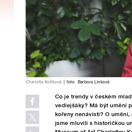
Charlotta Kotíková
|
foto:
Barbora Linková
Co je trendy v českém mla
vedlejšáky? Má být umění po
kořeny nenávisti? O umění, 
jsme mluvili s historičkou 
Museum of Art Charlottou K