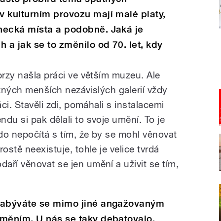
 kulturním provozu mají malé platy,
necká místa a podobně. Jaká je
 a jak se to změnilo od 70. let, kdy
brzy našla práci ve větším muzeu. Ale
ůzných menších nezávislých galerií vždy
áci. Stavěli zdi, pomáhali s instalacemi
du si pak dělali to svoje umění. To je
do nepočítá s tím, že by se mohl věnovat
ostě neexistuje, tohle je velice tvrdá
aří věnovat se jen umění a uživit se tím,
abýváte se mimo jiné angažovaným
měním. U nás se taky debatovalo,