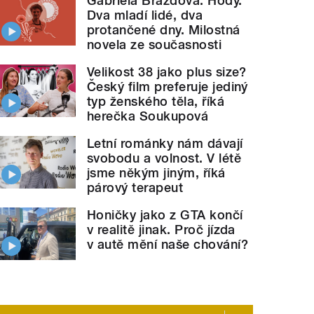
Gabriela Brázdová: Hody.
Dva mladí lidé, dva
protančené dny. Milostná
novela ze současnosti
Velikost 38 jako plus size?
Český film preferuje jediný
typ ženského těla, říká
herečka Soukupová
Letní románky nám dávají
svobodu a volnost. V létě
jsme někým jiným, říká
párový terapeut
Honičky jako z GTA končí
v realitě jinak. Proč jízda
v autě mění naše chování?