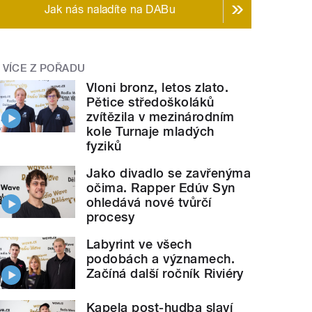
Jak nás naladíte na DABu
VÍCE Z POŘADU
Vloni bronz, letos zlato.
Pětice středoškoláků
zvítězila v mezinárodním
kole Turnaje mladých
fyziků
Jako divadlo se zavřenýma
očima. Rapper Edúv Syn
ohledává nové tvůrčí
procesy
Labyrint ve všech
podobách a významech.
Začíná další ročník Riviéry
Kapela post-hudba slaví