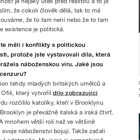
čnost je nějaký útěk před realitou a to je
lím, že cokoli člověk dělá, tak to má
mlouváme, že to tam není nebo že to tam
existence je politická.
e měli i konflikty s politickou
ti, protože jste vystavovali díla, která
urážela náboženskou víru. Jaké jsou
 cenzuru?
tion tehdy mladých britských umělců a
Ofili, který vytvořil
dílo zobrazující
vdu rozčílilo katolíky, kteří v Brooklynu
 Brooklyn je převážně italská a irská čtvrť.
A mnohem větší roli než ve většině
svoje náboženství bojují. Takže začali