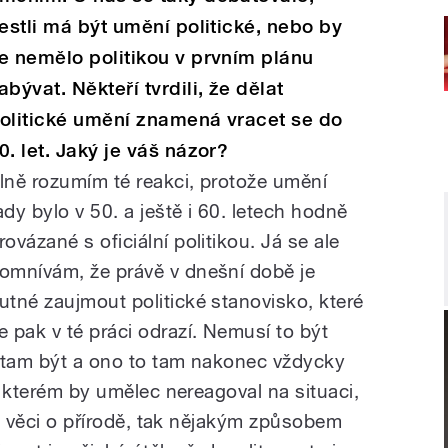
estli má být umění politické, nebo by
e nemělo politikou v prvním plánu
abývat. Někteří tvrdili, že dělat
olitické umění znamená vracet se do
0. let. Jaký je váš názor?
lně rozumím té reakci, protože umění
ady bylo v 50. a ještě i 60. letech hodně
rovázané s oficiální politikou. Já se ale
omnívám, že právě v dnešní době je
utné zaujmout politické stanovisko, které
e pak v té práci odrazí. Nemusí to být
o tam být a ono to tam nakonec vždycky
ve kterém by umělec nereagoval na situaci,
eba věci o přírodě, tak nějakým způsobem