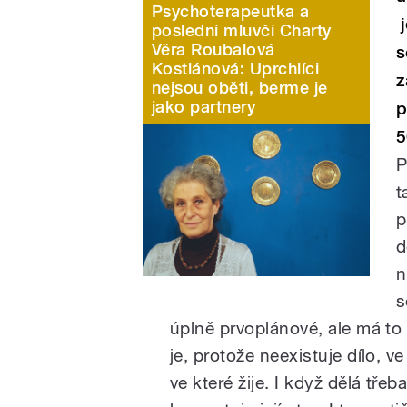
Psychoterapeutka a
j
poslední mluvčí Charty
Věra Roubalová
s
Kostlánová: Uprchlíci
z
nejsou oběti, berme je
jako partnery
p
5
P
t
p
d
n
s
úplně prvoplánové, ale má t
je, protože neexistuje dílo, 
ve které žije. I když dělá tř