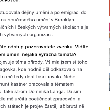
tudovala dějiny umění a po emigraci do
rkou současného umění v Brooklyn
ičních i českých výtvarných školách a je
 výtvarných organizací.
te odstup pozorovatele zvenku. Vidíte
m umění nějaká výrazná témata?
jevuje téma přírody. Všimla jsem si toho
Pragovka, kde hodně děl odkazovalo na
a to mě tedy dost fascinovalo. Nebo
 hunt kastner pracovala s tématem
si také strom Dominika Langa. Dalším
le mě určitá poetičnost zpracování a
h státech je projev častěji až brutálně