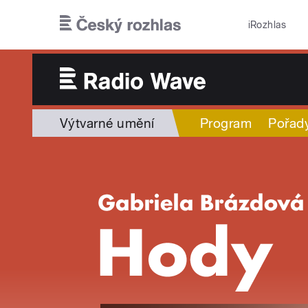
Přejít k hlavnímu obsahu
iRozhlas
Výtvarné umění
Program
Pořad