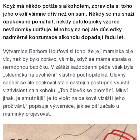
Když má někdo potíže s alkoholem, zpravidla si toho
jeho okolí všimne dřív než on sám. Někdy se mu snaží
opakovaně pomáhat, někdy patologický vzorec
nevědomky udržuje. Mnohdy na něj ale důsledky
nadměrné konzumace alkoholu dopadají řadu let.
Výtvarnice Barbora Houfová si toho, že její maminka pije
víc, než by bylo zdrávo, všimla, když se máma starala o
nemocnou babičku. V zátěži každodenní péče však byla
„sklenička na uvolnění“ vlastně pochopitelná. Úlevný
scénář se ale opakoval stále častěji a postupně vyústil
v závislost na alkoholu. „Ten člověk se promění. Mluví
jinak, je smutnější, je to vidět na celkové vizáži i jeho
prožívání,“ popisuje výtvarnice, jak se pití začalo u
maminky projevovat.