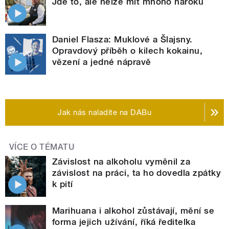
Jde to, ale nelze mít mnoho nároků
Daniel Flasza: Muklové a Šlajsny.
Opravdový příběh o kilech kokainu,
vězení a jedné nápravě
Jak nás naladíte na DABu
VÍCE O TÉMATU
Závislost na alkoholu vyměnil za
závislost na práci, ta ho dovedla zpátky
k pití
Marihuana i alkohol zůstávají, mění se
forma jejich užívání, říká ředitelka