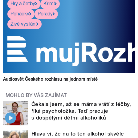
Hry a četby
Krimi
Pohádky
Pořady
Živé vysílání
Audiosvět Českého rozhlasu na jednom místě
MOHLO BY VÁS ZAJÍMAT
Čekala jsem, až se máma vrátí z léčby,
říká psycholožka. Teď pracuje
s dospělými dětmi alkoholiků
Hlava ví, že na to ten alkohol skvěle