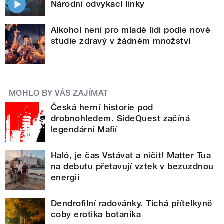
Národní odvykací linky
Alkohol není pro mladé lidi podle nové
studie zdravý v žádném množství
MOHLO BY VÁS ZAJÍMAT
Česká herní historie pod
drobnohledem. SideQuest začíná
legendární Mafií
Haló, je čas Vstávat a ničit! Matter Tua
na debutu přetavují vztek v bezuzdnou
energii
Dendrofilní radovánky. Tichá přítelkyně
coby erotika botanika