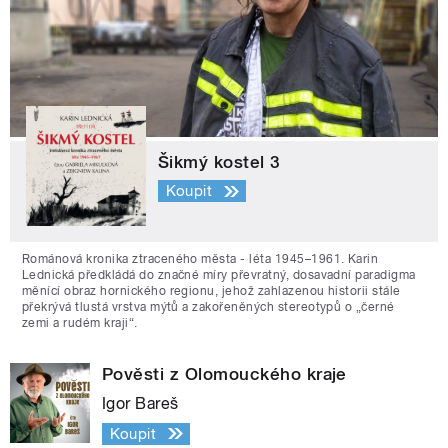
Šikmý kostel 3
Koupit
Románová kronika ztraceného města - léta 1945–1961. Karin
Lednická předkládá do značné míry převratný, dosavadní paradigma
měnící obraz hornického regionu, jehož zahlazenou historii stále
překrývá tlustá vrstva mýtů a zakořeněných stereotypů o „černé
zemi a rudém kraji“.
Pověsti z Olomouckého kraje
Igor Bareš
Koupit