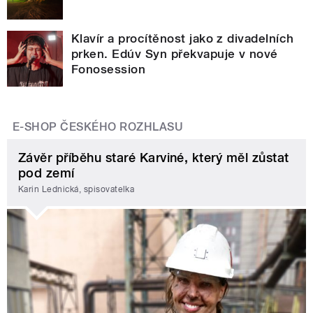
Klavír a procítěnost jako z divadelních
prken. Edúv Syn překvapuje v nové
Fonosession
E-SHOP ČESKÉHO ROZHLASU
Závěr příběhu staré Karviné, který měl zůstat
pod zemí
Karin Lednická, spisovatelka