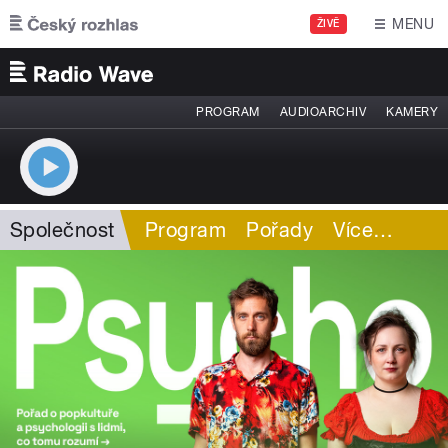
Přejít k hlavnímu obsahu
MENU
ŽIVĚ
PROGRAM
AUDIOARCHIV
KAMERY
Společnost
Program
Pořady
Více
…