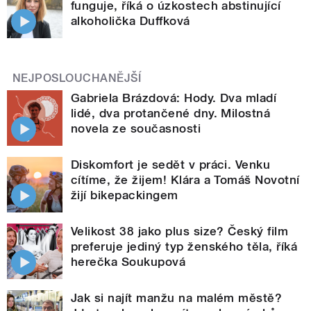
funguje, říká o úzkostech abstinující
alkoholička Duffková
NEJPOSLOUCHANĚJŠÍ
Gabriela Brázdová: Hody. Dva mladí
lidé, dva protančené dny. Milostná
novela ze současnosti
Diskomfort je sedět v práci. Venku
cítíme, že žijem! Klára a Tomáš Novotní
žijí bikepackingem
Velikost 38 jako plus size? Český film
preferuje jediný typ ženského těla, říká
herečka Soukupová
Jak si najít manžu na malém městě?