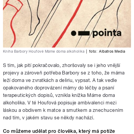
Kniha Barbory Houfové Máme doma alkoholika
|
foto:
Albatros Media
S tím, jak pití pokračovalo, zhoršovaly se i jeho vnější
projevy a zároveň potřeba Barbory se z toho, že máma
leží doma ve zvratkách a deliriu, vypsat. A tak vedle
opakovaného doprovázení mámy do léčby a psaní
terapeutických dopisů, vznikla knížka Máme doma
alkoholika. V té Houfová popisuje ambivalenci mezi
láskou a obdivem k matce a smutkem a znechucením
nad tím, v jakém stavu se někdy nachází.
Co můžeme udělat pro člověka, který má potíže