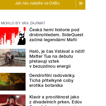
Jak nás naladíte na DABu
MOHLO BY VÁS ZAJÍMAT
Česká herní historie pod
drobnohledem. SideQuest
začíná legendární Mafií
Haló, je čas Vstávat a ničit!
Matter Tua na debutu
přetavují vztek
v bezuzdnou energii
Dendrofilní radovánky.
Tichá přítelkyně coby
erotika botanika
Klavír a procítěnost jako
z divadelních prken. Edúv