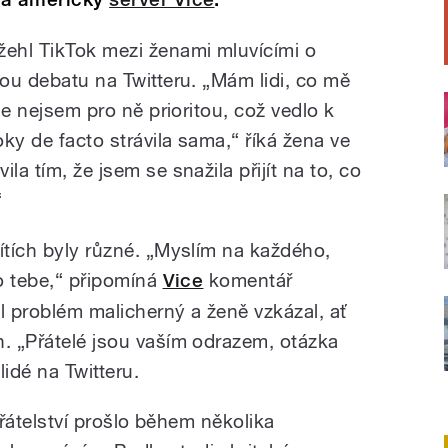
žehl TikTok mezi ženami mluvícími o
vou debatu na Twitteru. „Mám lidi, co mě
ale nejsem pro ně prioritou, což vedlo k
ky de facto strávila sama,“ říká žena ve
la tím, že jsem se snažila přijít na to, co
“
ítích byly různé. „Myslím na každého,
ro tebe,“ připomíná
Vice
komentář
l problém malicherný a ženě vzkázal, ať
n. „Přátelé jsou vaším odrazem, otázka
 lidé na Twitteru.
 přátelství prošlo během několika