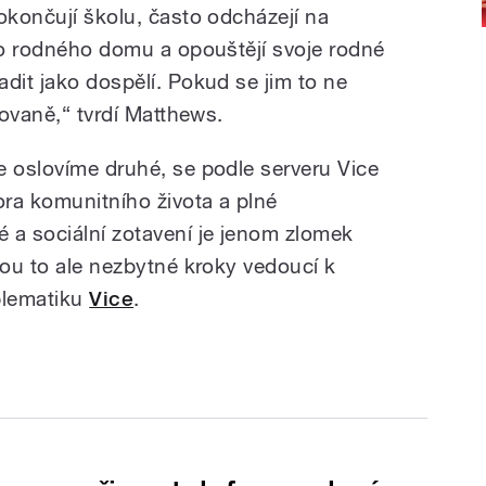
okončují školu, často odcházejí na
ého rodného domu a opouštějí svoje rodné
dit jako dospělí. Pokud se jim to ne
lovaně,“ tvrdí Matthews.
e oslovíme druhé, se podle serveru Vice
ora komunitního života a plné
a sociální zotavení je jenom zlomek
sou to ale nezbytné kroky vedoucí k
blematiku
Vice
.