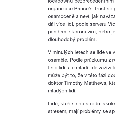
lockdownů bezprecedentním 
organizace Prince’s Trust se 
osamoceně a neví, jak naváza
dál více lidí, podle serveru Vi
pandemie koronaviru, nebo je
dlouhodobý problém.
V minulých letech se lidé ve 
osamělé. Podle průzkumu z r
tisíc lidí, ale mladí lidé zaž
může být to, že v této fázi d
doktor Timothy Matthews, kt
mladých lidí.
Lidé, kteří se na střední škole
stresem, mají problémy se sp