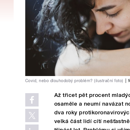
Covid, nebo dlouhodobý problém? (ilustrační foto)
|
Až třicet pět procent mladýc
osaměle a neumí navázat no
dva roky protikoronavirovýc
velká část lidí cítí nešťast
třináct let. Problému si vš