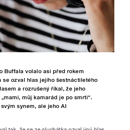
 Buffala volalo asi před rokem
 se ozval hlas jejího šestnáctiletého
asem a rozrušený říkal, že jeho
 „mami, můj kamarád je po smrti“.
 svým synem, ale jeho AI
al tak, že se ze sluchátka ozval jiný hlas