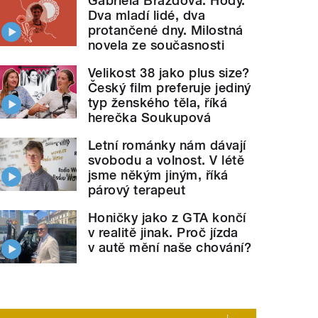
Gabriela Brázdová: Hody.
Dva mladí lidé, dva
protančené dny. Milostná
novela ze současnosti
Velikost 38 jako plus size?
Český film preferuje jediný
typ ženského těla, říká
herečka Soukupová
Letní románky nám dávají
svobodu a volnost. V létě
jsme někým jiným, říká
párový terapeut
Honičky jako z GTA končí
v realitě jinak. Proč jízda
v autě mění naše chování?