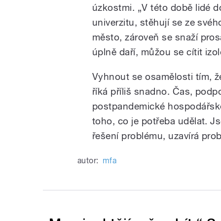
úzkostmi. „V této době lidé d
univerzitu, stěhují se ze sv
město, zároveň se snaží prosa
úplně daří, můžou se cítit izo
Vyhnout se osamělosti tím, ž
říká příliš snadno. Čas, podp
postpandemické hospodářské 
toho, co je potřeba udělat. J
řešení problému, uzavírá pro
autor:
mfa