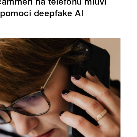
Scammeři na telefonu mluví
 pomoci deepfake AI