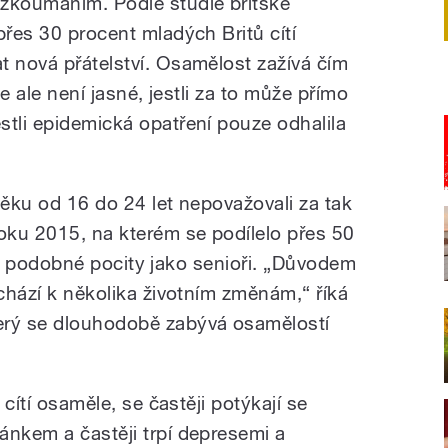
zkoumáním. Podle studie britské
přes 30 procent mladých Britů cítí
t nová přátelství. Osamělost zažívá čím
ce ale není jasné, jestli za to může přímo
stli epidemická opatření pouze odhalila
věku od 16 do 24 let nepovažovali za tak
oku 2015, na kterém se podílelo přes 50
ívali podobné pocity jako senioři. „Důvodem
ochází k několika životním změnám,“ říká
erý se dlouhodobě zabývá osamělostí
 cítí osaměle, se častěji potýkají se
ánkem a častěji trpí depresemi a