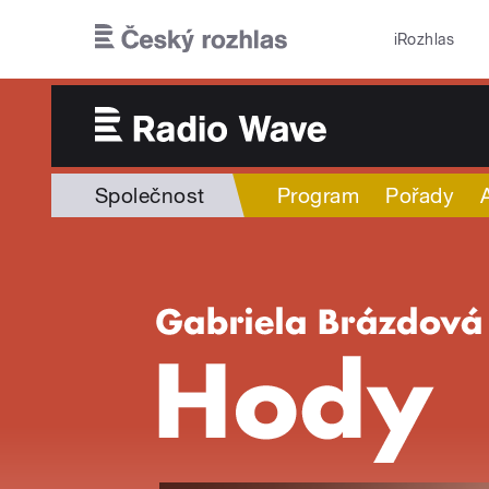
Přejít k hlavnímu obsahu
iRozhlas
Společnost
Program
Pořady