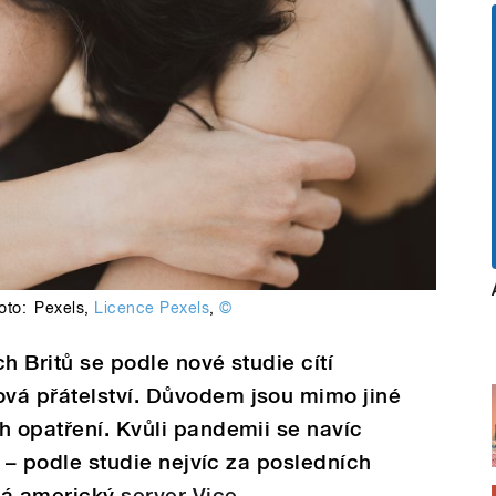
foto:
Pexels
,
Licence Pexels
,
©
h Britů se podle nové studie cítí
vá přátelství. Důvodem jsou mimo jiné
h opatření. Kvůli pandemii se navíc
ně – podle studie nejvíc za posledních
ímá americký
server Vice
.