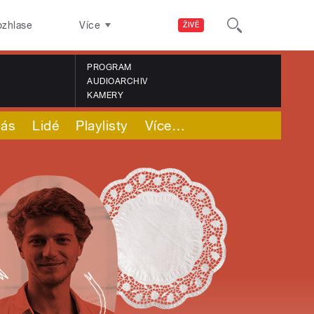
ozhlase
Více
ŽIVĚ
PROGRAM
AUDIOARCHIV
KAMERY
nás
Lidé
Playlisty
Více
…