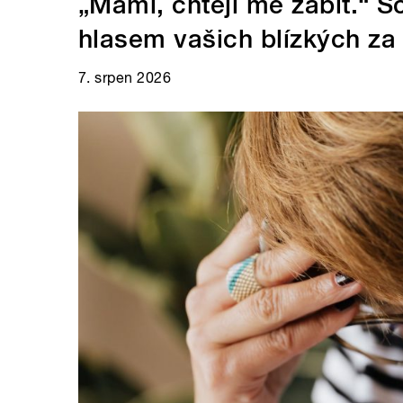
„Mami, chtějí mě zabít.“ 
hlasem vašich blízkých za
7. srpen 2026