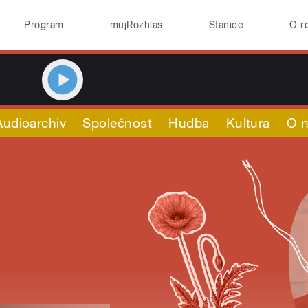
Program
mujRozhlas
Stanice
O r
Audioarchiv
Společnost
Hudba
Kultura
O 