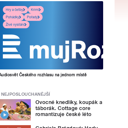
Hry a četby
Krimi
Pohádky
Pořady
Živé vysílání
Audiosvět Českého rozhlasu na jednom místě
NEJPOSLOUCHANĚJŠÍ
Ovocné knedlíky, koupák a
táborák. Cottage core
romantizuje české léto