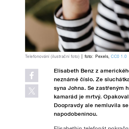
Telefonování (ilustrační foto)
|
foto:
Pexels
,
CC0 1.0
Elisabeth Benz z amerického
neznámé číslo. Ze sluchátka
syna Johna. Se zastřeným hl
kamarád je mrtvý. Opakoval
Doopravdy ale nemluvila se
napodobeninou.
Elisabethin telefonát pokračov