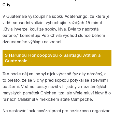
City
V Guatemale vystoupil na sopku Acatenango, ze které je
vidět sousední vulkán, vybuchující každých 15 minut.
„Byla inverze, kouř ze sopky, láva. Byla to naprostá
euforie,“ komentuje Petr Chvíla východ slunce během
dvoudenního výšlapu na vrchol.
S Harunou Honcoopovou o Santiagu Atitlán a
Guatemale…
Ten podle něj ani nebyl nijak výrazně fyzicky náročný, a
to přesto, že se 3 dny před sopkou potýkal se střevními
potížemi. V rámci cesty navštívil i jedny z neznámějších
mayských památek Chichen Itza, ale vřele mluví hlavně o
ruinách Calakmul v mexickém státě Campeche.
Na cestování pak navázal prací pro neziskovou organizaci