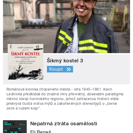
Šikmý kostel 3
Koupit
Románová kronika ztraceného města - léta 1945–1961. Karin
Lednická předkládá do značné míry převratný, dosavadní paradigma
měnící obraz hornického regionu, jehož zahlazenou historii stále
překrývá tlustá vrstva mýtů a zakořeněných stereotypů o „černé
zemi a rudém kraji“.
Nepatrná ztráta osamělosti
Eli Beneš