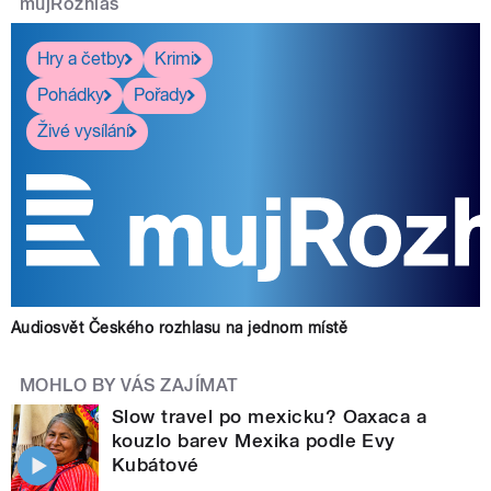
mujRozhlas
Hry a četby
Krimi
Pohádky
Pořady
Živé vysílání
Audiosvět Českého rozhlasu na jednom místě
MOHLO BY VÁS ZAJÍMAT
Slow travel po mexicku? Oaxaca a
kouzlo barev Mexika podle Evy
Kubátové