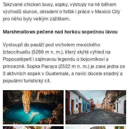
Takzvané chicken busy, sopky, výstupy na ně během
východů slunce, okradení o foťák i práce v Mexico City
pro něho byly velkým zážitkem.
Marshmallows pečené nad horkou sopečnou lávou
Vystoupil do pasáží pod vrcholem mexického
Iztaccihuatlu (5286 m n. m.), který skýtá výhled na
Popocatépetl i zajímavou legendu o bojovníkovi a
princezně. Sopka Pacaya (2522 m n. m.) je zase jedna ze
3 aktivních sopek v Guatemale, a navíc docela snadný a
populární turistický cíl.