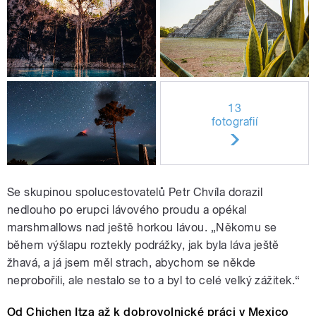
13
fotografií
Se skupinou spolucestovatelů Petr Chvíla dorazil
nedlouho po erupci lávového proudu a opékal
marshmallows nad ještě horkou lávou. „Někomu se
během výšlapu roztekly podrážky, jak byla láva ještě
žhavá, a já jsem měl strach, abychom se někde
neprobořili, ale nestalo se to a byl to celé velký zážitek.“
Od Chichen Itza až k dobrovolnické práci v Mexico