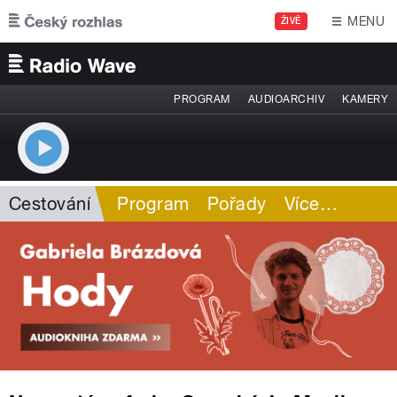
Přejít k hlavnímu obsahu
MENU
ŽIVĚ
PROGRAM
AUDIOARCHIV
KAMERY
Cestování
Program
Pořady
Více
…