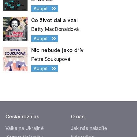
Koupit
Co život dal a vzal
Betty MacDonaldová
Koupit
Nic nebude jako dřív
Petra Soukupová
Koupit
Český rozhlas
O nás
Válka na Ukrajině
Jak nás naladíte