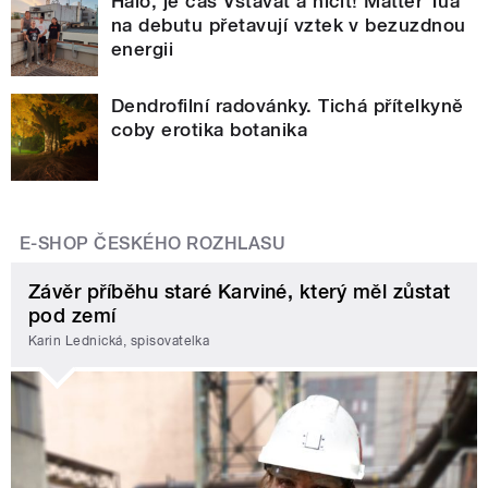
Haló, je čas Vstávat a ničit! Matter Tua
na debutu přetavují vztek v bezuzdnou
energii
Dendrofilní radovánky. Tichá přítelkyně
coby erotika botanika
E-SHOP ČESKÉHO ROZHLASU
Závěr příběhu staré Karviné, který měl zůstat
pod zemí
Karin Lednická, spisovatelka