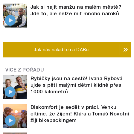
Jak si najít manžu na malém městě?
Jde to, ale nelze mít mnoho nároků
Jak nás naladíte na DABu
VÍCE Z POŘADU
Rybičky jsou na cestě! Ivana Rybová
ujde s pěti malými dětmi klidně přes
1000 kilometrů
Diskomfort je sedět v práci. Venku
cítíme, že žijem! Klára a Tomáš Novotní
žijí bikepackingem