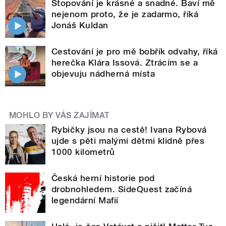
Stopování je krásné a snadné. Baví mě
nejenom proto, že je zadarmo, říká
Jonáš Kuldan
Cestování je pro mě bobřík odvahy, říká
herečka Klára Issová. Ztrácím se a
objevuju nádherná místa
MOHLO BY VÁS ZAJÍMAT
Rybičky jsou na cestě! Ivana Rybová
ujde s pěti malými dětmi klidně přes
1000 kilometrů
Česká herní historie pod
drobnohledem. SideQuest začíná
legendární Mafií