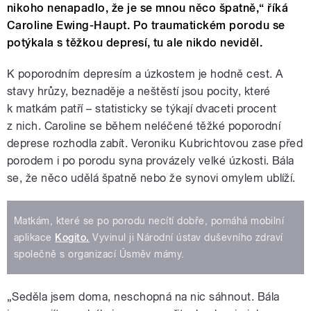
nikoho nenapadlo, že je se mnou něco špatně,“ říká
Caroline Ewing-Haupt. Po traumatickém porodu se
potýkala s těžkou depresí, tu ale nikdo neviděl.
K poporodním depresím a úzkostem je hodně cest. A
stavy hrůzy, beznaděje a neštěstí jsou pocity, které
k matkám patří
–
statisticky se týkají dvaceti procent
z nich. Caroline se během neléčené těžké poporodní
deprese rozhodla zabít. Veroniku Kubrichtovou zase před
porodem i po porodu syna provázely velké úzkosti. Bála
se, že něco udělá špatně nebo že synovi omylem ublíží.
Matkám, které se po porodu necítí dobře, pomáhá mobilní
aplikace
Kogito.
Vyvinul ji Národní ústav duševního zdraví
společně s organizací Úsměv mámy.
„Seděla jsem doma, neschopná na nic sáhnout. Bála