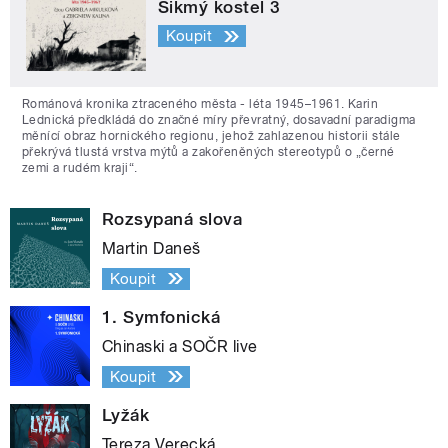
Šikmý kostel 3
Koupit
Románová kronika ztraceného města - léta 1945–1961. Karin
Lednická předkládá do značné míry převratný, dosavadní paradigma
měnící obraz hornického regionu, jehož zahlazenou historii stále
překrývá tlustá vrstva mýtů a zakořeněných stereotypů o „černé
zemi a rudém kraji“.
Rozsypaná slova
Martin Daneš
Koupit
1. Symfonická
Chinaski a SOČR live
Koupit
Lyžák
Tereza Verecká