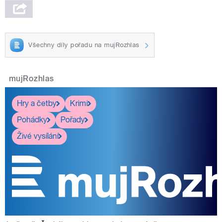
Všechny díly pořadu na mujRozhlas
mujRozhlas
Hry a četby
Krimi
Pohádky
Pořady
Živé vysílání