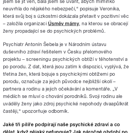
jsem se jít ven, bála jsem se uvařit, abych miminko
neuvrhla do nějakého nebezpečí,“ popisuje Veronika,
která svůj boj s úzkostmi dokázala přetavit v pozitivní věc
– založila organizaci
Úsměv mámy
, na kterou se obracejí
ženy propadající se do psychických problémů.
Psychiatr Antonín Šebela je v Národním ústavu
duševního zdraví řešitelem v Česku přelomového
projektu – screeningu psychických obtíží v těhotenství a
po porodu. Z dat, která jsou zatím k dispozici, vyplývá, že
třetina žen, která bojuje s psychickými obtížemi po
porodu, označuje za jejich původce nejbližší okolí
–
partnera a rodinu a jejich očekávání a komentáře. „V
médiích se mluví o chování porodníků. Svoji rodinu ale
uváděly ženy jako zdroj psychické nepohody dvaapůlkrát
častěji,“ upozorňuje odborník.
Jaké tři pilíře podpírají naše psychické zdraví a co
dělat, když nějaký nefunguje? Jak náročné období po