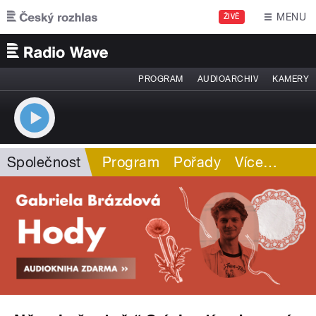
Přejít k hlavnímu obsahu
MENU
ŽIVĚ
PROGRAM
AUDIOARCHIV
KAMERY
Společnost
Program
Pořady
Více
…