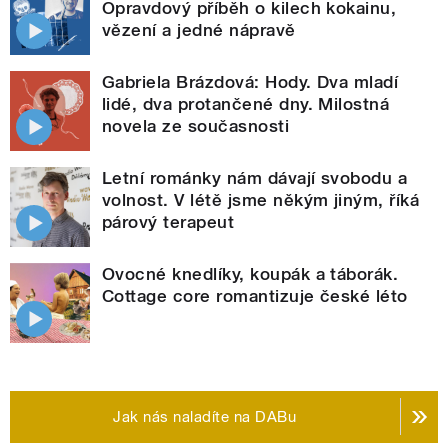
Opravdový příběh o kilech kokainu,
vězení a jedné nápravě
Gabriela Brázdová: Hody. Dva mladí
lidé, dva protančené dny. Milostná
novela ze současnosti
Letní románky nám dávají svobodu a
volnost. V létě jsme někým jiným, říká
párový terapeut
Ovocné knedlíky, koupák a táborák.
Cottage core romantizuje české léto
Jak nás naladíte na DABu