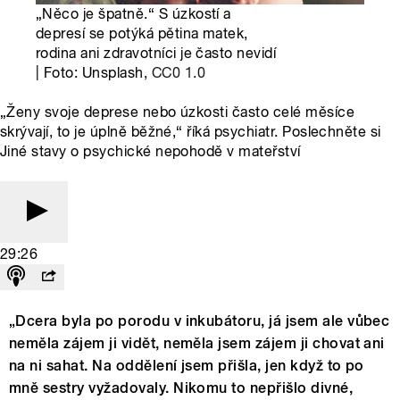
„Něco je špatně.“ S úzkostí a
depresí se potýká pětina matek,
rodina ani zdravotníci je často nevidí
| Foto: Unsplash,
CC0 1.0
„Ženy svoje deprese nebo úzkosti často celé měsíce
skrývají, to je úplně běžné,“ říká psychiatr. Poslechněte si
Jiné stavy o psychické nepohodě v mateřství
29:26
„Dcera byla po porodu v inkubátoru, já jsem ale vůbec
neměla zájem ji vidět, neměla jsem zájem ji chovat ani
na ni sahat. Na oddělení jsem přišla, jen když to po
mně sestry vyžadovaly. Nikomu to nepřišlo divné,