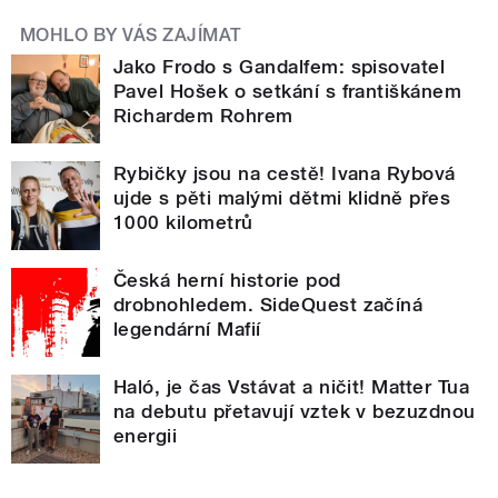
MOHLO BY VÁS ZAJÍMAT
Jako Frodo s Gandalfem: spisovatel
Pavel Hošek o setkání s františkánem
Richardem Rohrem
Rybičky jsou na cestě! Ivana Rybová
ujde s pěti malými dětmi klidně přes
1000 kilometrů
Česká herní historie pod
drobnohledem. SideQuest začíná
legendární Mafií
Haló, je čas Vstávat a ničit! Matter Tua
na debutu přetavují vztek v bezuzdnou
energii