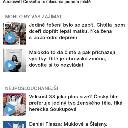
Audiosvět Českého rozhlasu na jednom místě
MOHLO BY VÁS ZAJÍMAT
Jediné řešení bylo se zabít. Chtěla jsem
dceři dopřát lepší matku, říká žena
s poporodní depresí
Málokdo to dá čistě a pak přicházejí
výčitky. Dítě je obrovská změna,
dovolte si to nezvládat
NEJPOSLOUCHANĚJŠÍ
Velikost 38 jako plus size? Český film
preferuje jediný typ ženského těla, říká
herečka Soukupová
Daniel Flasza: Muklové a Šlajsny.