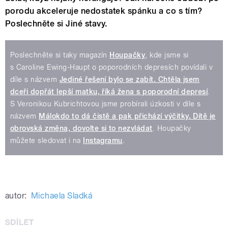
porodu akceleruje nedostatek spánku a co s tím?
Poslechněte si Jiné stavy.
Poslechněte si taky magazín
Houpačky
, kde jsme si
s Caroline Ewing-Haupt o poporodních depresích povídali v
díle s názvem
Jediné řešení bylo se zabít. Chtěla jsem
dceři dopřát lepší matku, říká žena s poporodní depresí
.
S Veronikou Kubrichtovou jsme probírali úzkosti v díle s
názvem
Málokdo to dá čistě a pak přichází výčitky. Dítě je
obrovská změna, dovolte si to nezvládat
. Houpačky
můžete sledovat i na
Instagramu
.
autor:
Michaela Sladká