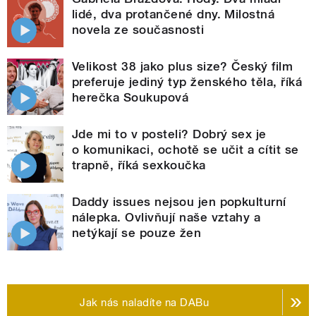
lidé, dva protančené dny. Milostná
novela ze současnosti
Velikost 38 jako plus size? Český film
preferuje jediný typ ženského těla, říká
herečka Soukupová
Jde mi to v posteli? Dobrý sex je
o komunikaci, ochotě se učit a cítit se
trapně, říká sexkoučka
Daddy issues nejsou jen popkulturní
nálepka. Ovlivňují naše vztahy a
netýkají se pouze žen
Jak nás naladíte na DABu