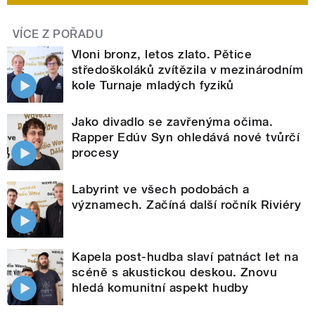
VÍCE Z POŘADU
Vloni bronz, letos zlato. Pětice
středoškoláků zvítězila v mezinárodním
kole Turnaje mladých fyziků
Jako divadlo se zavřenýma očima.
Rapper Edúv Syn ohledává nové tvůrčí
procesy
Labyrint ve všech podobách a
významech. Začíná další ročník Riviéry
Kapela post-hudba slaví patnáct let na
scéně s akustickou deskou. Znovu
hledá komunitní aspekt hudby