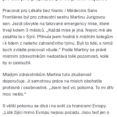
Pracovat pro Lékaře bez hranic / Médecins Sans
Frontières byl pro zdravotní sestru Martinu Jurigovou
sen. Jezdí obvykle na takzvané emergency mise, které
trvají kolem 3 měsíců. „Každá mise je jiná. Nejvíc mě ale
zasáhla ta v Sýrii. Přilnula jsem hodně k místním kolegům
i k lidem z našeho zahraničního týmu. Byli to lidé, s nimiž
bych zvládla pracovat všude.“ Podle Martiny se právě
místním zdravotníkům nedostává tolik pozornosti, kolik
by si zasloužili.
Mladým zdravotníkům Martina tuto zkušenost
doporučuje. Ji samotnou práce na misích obohatila
profesně i osobnostně. „Jsem teď víc pokorná. To mi dřív
moc nešlo.“
S větší pokorou se dívá i na svět za hranicemi Evropy.
„Lidé žijící mimo Evropu nejsou pozadu. Jsou teď jen o