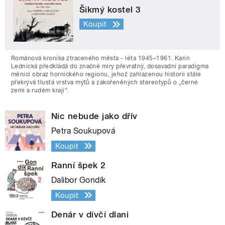
Šikmý kostel 3
Koupit
Románová kronika ztraceného města - léta 1945–1961. Karin
Lednická předkládá do značné míry převratný, dosavadní paradigma
měnící obraz hornického regionu, jehož zahlazenou historii stále
překrývá tlustá vrstva mýtů a zakořeněných stereotypů o „černé
zemi a rudém kraji“.
Nic nebude jako dřív
Petra Soukupová
Koupit
Ranní špek 2
Dalibor Gondík
Koupit
Denár v dívčí dlani