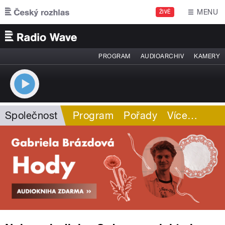
Přejít k hlavnímu obsahu
MENU
ŽIVĚ
PROGRAM
AUDIOARCHIV
KAMERY
Společnost
Program
Pořady
Více
…