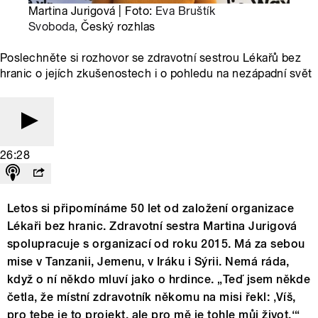
Martina Jurigová | Foto:
Eva Bruštík
Svoboda
, Český rozhlas
Poslechněte si rozhovor se zdravotní sestrou Lékařů bez
hranic o jejích zkušenostech i o pohledu na nezápadní svět
26:28
Letos si připomínáme 50 let od založení organizace
Lékaři bez hranic. Zdravotní sestra Martina Jurigová
spolupracuje s organizací od roku 2015. Má za sebou
mise v Tanzanii, Jemenu, v Iráku i Sýrii. Nemá ráda,
když o ní někdo mluví jako o hrdince. „Teď jsem někde
četla, že místní zdravotník někomu na misi řekl: ‚Víš,
pro tebe je to projekt, ale pro mě je tohle můj život.‘“