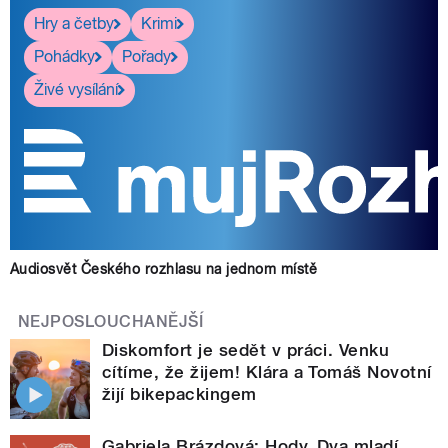
Hry a četby
Krimi
Pohádky
Pořady
Živé vysílání
Audiosvět Českého rozhlasu na jednom místě
NEJPOSLOUCHANĚJŠÍ
Diskomfort je sedět v práci. Venku
cítíme, že žijem! Klára a Tomáš Novotní
žijí bikepackingem
Gabriela Brázdová: Hody. Dva mladí