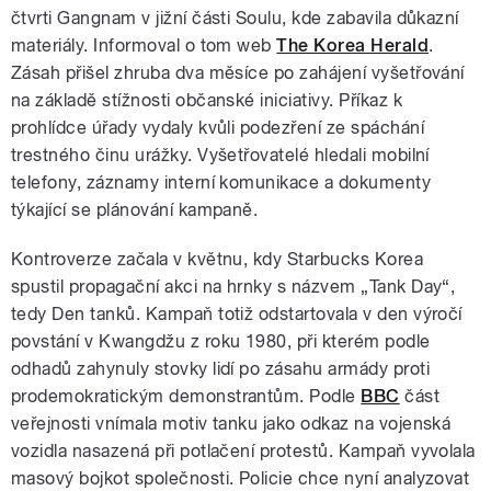
čtvrti Gangnam v jižní části Soulu, kde zabavila důkazní
materiály. Informoval o tom web
The Korea Herald
.
Zásah přišel zhruba dva měsíce po zahájení vyšetřování
na základě stížnosti občanské iniciativy. Příkaz k
prohlídce úřady vydaly kvůli podezření ze spáchání
trestného činu urážky. Vyšetřovatelé hledali mobilní
telefony, záznamy interní komunikace a dokumenty
týkající se plánování kampaně.
Kontroverze začala v květnu, kdy Starbucks Korea
spustil propagační akci na hrnky s názvem „Tank Day“,
tedy Den tanků. Kampaň totiž odstartovala v den výročí
povstání v Kwangdžu z roku 1980, při kterém podle
odhadů zahynuly stovky lidí po zásahu armády proti
prodemokratickým demonstrantům. Podle
BBC
část
veřejnosti vnímala motiv tanku jako odkaz na vojenská
vozidla nasazená při potlačení protestů. Kampaň vyvolala
masový bojkot společnosti. Policie chce nyní analyzovat