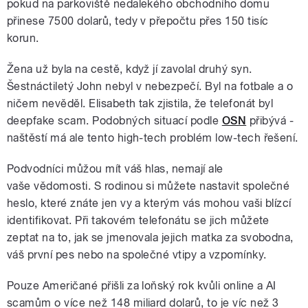
pokud na parkoviště nedalekého obchodního domu
přinese 7500 dolarů, tedy v přepočtu přes 150 tisíc
korun.
Žena už byla na cestě, když jí zavolal druhý syn.
Šestnáctiletý John nebyl v nebezpečí. Byl na fotbale a o
ničem nevěděl. Elisabeth tak zjistila, že telefonát byl
deepfake scam. Podobných situací podle
OSN
přibývá -
naštěstí má ale tento high-tech problém low-tech řešení.
Podvodníci můžou mít váš hlas, nemají ale
vaše vědomosti. S rodinou si můžete nastavit společné
heslo, které znáte jen vy a kterým vás mohou vaši blízcí
identifikovat. Při takovém telefonátu se jich můžete
zeptat na to, jak se jmenovala jejich matka za svobodna,
váš první pes nebo na společné vtipy a vzpomínky.
Pouze Američané přišli za loňský rok kvůli online a AI
scamům o více než 148 miliard dolarů, to je víc než 3