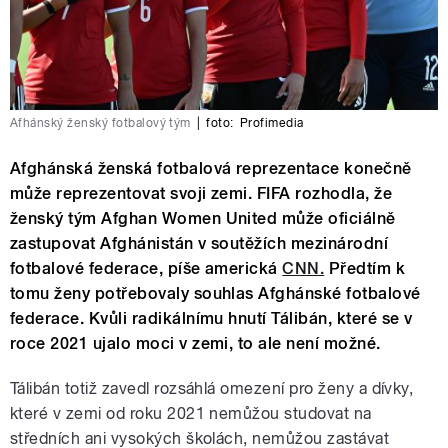
Afhánský ženský fotbalový tým
|
foto:
Profimedia
Afghánská ženská fotbalová reprezentace konečně
může reprezentovat svoji zemi. FIFA rozhodla, že
ženský tým Afghan Women United může oficiálně
zastupovat Afghánistán v soutěžích mezinárodní
fotbalové federace, píše americká
CNN.
Předtím k
tomu ženy potřebovaly souhlas Afghánské fotbalové
federace. Kvůli radikálnímu hnutí Tálibán, které se v
roce 2021 ujalo moci v zemi, to ale není možné.
Tálibán totiž zavedl rozsáhlá omezení pro ženy a dívky,
které v zemi od roku 2021 nemůžou studovat na
středních ani vysokých školách, nemůžou zastávat