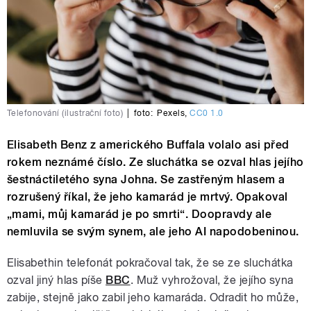
Telefonování (ilustrační foto)
|
foto:
Pexels
,
CC0 1.0
Elisabeth Benz z amerického Buffala volalo asi před
rokem neznámé číslo. Ze sluchátka se ozval hlas jejího
šestnáctiletého syna Johna. Se zastřeným hlasem a
rozrušený říkal, že jeho kamarád je mrtvý. Opakoval
„mami, můj kamarád je po smrti“. Doopravdy ale
nemluvila se svým synem, ale jeho AI napodobeninou.
Elisabethin telefonát pokračoval tak, že se ze sluchátka
ozval jiný hlas píše
BBC
. Muž vyhrožoval, že jejího syna
zabije, stejně jako zabil jeho kamaráda. Odradit ho může,