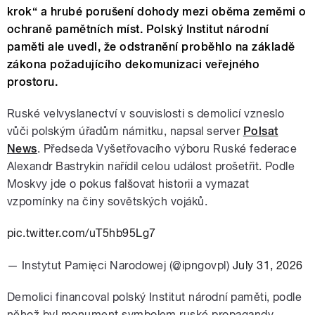
krok“ a hrubé porušení dohody mezi oběma zeměmi o
ochraně pamětních míst. Polský Institut národní
paměti ale uvedl, že odstranění proběhlo na základě
zákona požadujícího dekomunizaci veřejného
prostoru.
Ruské velvyslanectví v souvislosti s demolicí vzneslo
vůči polským úřadům námitku, napsal server
Polsat
News
. Předseda Vyšetřovacího výboru Ruské federace
Alexandr Bastrykin nařídil celou událost prošetřit. Podle
Moskvy jde o pokus falšovat historii a vymazat
vzpomínky na činy sovětských vojáků.
pic.twitter.com/uT5hb95Lg7
— Instytut Pamięci Narodowej (@ipngovpl)
July 31, 2026
Demolici financoval polský Institut národní paměti, podle
něhož byl monument symbolem ruské propagandy.