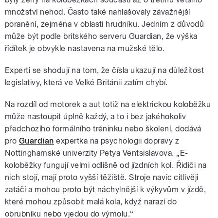
množství nehod. Často také nahlašovaly závažnější
poranění, zejména v oblasti hrudníku. Jedním z důvodů
může být podle britského serveru Guardian, že výška
řídítek je obvykle nastavena na mužské tělo.
Experti se shodují na tom, že čísla ukazují na důležitost
legislativy, která ve Velké Británii zatím chybí.
Na rozdíl od motorek a aut totiž na elektrickou koloběžku
může nastoupit úplně každý, a to i bez jakéhokoliv
předchozího formálního tréninku nebo školení, dodává
pro
Guardian
expertka na psychologii dopravy z
Nottinghamské univerzity Petya Ventsislavova. „E-
koloběžky fungují velmi odlišně od jízdních kol. Řidiči na
nich stojí, mají proto vyšší těžiště. Stroje navíc citlivěji
zatáčí a mohou proto být náchylnější k výkyvům v jízdě,
které mohou způsobit malá kola, když narazí do
obrubníku nebo vjedou do výmolu.“