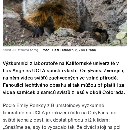
Svišť (ilustrační foto)
|
foto:
Petr Hamerník
,
Zoo Praha
Výzkumníci z laboratoře na Kalifornské univerzitě v
Los Angeles UCLA spustili vlastní OnlyFans. Zveřejňují
na něm videa svišťů zachycených ve volné přírodě.
Fanoušci lechtivého obsahu si tak můžou připlatit i za
videa samiček a samců svišťů z lesů v okolí Colorada.
Podle Emily Renkey z Blumsteinovy výzkumné
laboratoře na UCLA je založení účtu na OnlyFans pro
sviště jedna z cest, jak dostat přírodu blíž k lidem:
„Snažíme se, aby to vypadalo tak, že diváci stojí na poli