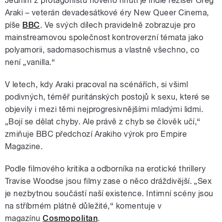
Jedním z protagonistů nového hnutí je indie režisér Greg
Araki – veterán devadesátkové éry New Queer Cinema,
píše
BBC
. Ve svých dílech pravidelně zobrazuje pro
mainstreamovou společnost kontroverzní témata jako
polyamorii, sadomasochismus a vlastně všechno, co
není „vanilla.“
V letech, kdy Araki pracoval na scénářích, si všiml
podivných, téměř puritánských postojů k sexu, které se
objevily i mezi těmi nejprogresivnějšími mladými lidmi.
„Bojí se dělat chyby. Ale právě z chyb se člověk učí,“
zmiňuje BBC předchozí Arakiho výrok pro Empire
Magazine.
Podle filmového kritika a odborníka na erotické thrillery
Travise Woodse jsou filmy zase o něco dráždivější. „Sex
je nezbytnou součástí naší existence. Intimní scény jsou
na stříbrném plátně důležité,
“ komentuje v
magazínu
Cosmopolitan
.