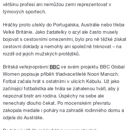
většinu profesí ani nemůžou zemi reprezentovat v
týmových sportech.
Hráčky proto utekly do Portugalska, Austrálie nebo třeba
Velké Británie. Jako žadatelky o azyl ale často musely
bojovat s cestovními omezeními, bylo pro ně těžké získat
cestovní doklady a nemohly ani společně trénovat – na
rozdíl od jejich mužských protějšků.
Britská veřejnoprávní
BBC
ve svém projektu BBC Global
Women popisuje příběh třiadvacetileté Noori Manozh.
Fotbal začala hrát s ostatními v ulicích Kábulu. Už jako
začínající fotbalistka ale hrála se zahalenou tváří, aby ji
nepoznal bratr ani rodina. Úspěchy na sebe ale
nenechaly dlouho čekat. Po mocenském převratu
zakopala medaile i poháry na zahradě rodinného domu a
odjela do Austrálie.