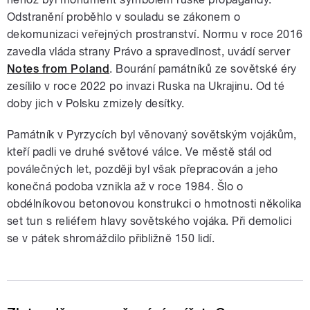
Odstranění proběhlo v souladu se zákonem o
dekomunizaci veřejných prostranství. Normu v roce 2016
zavedla vláda strany Právo a spravedlnost, uvádí server
Notes from Poland
. Bourání památníků ze sovětské éry
zesílilo v roce 2022 po invazi Ruska na Ukrajinu. Od té
doby jich v Polsku zmizely desítky.
Památník v Pyrzycích byl věnovaný sovětským vojákům,
kteří padli ve druhé světové válce. Ve městě stál od
poválečných let, později byl však přepracován a jeho
konečná podoba vznikla až v roce 1984. Šlo o
obdélníkovou betonovou konstrukci o hmotnosti několika
set tun s reliéfem hlavy sovětského vojáka. Při demolici
se v pátek shromáždilo přibližně 150 lidí.