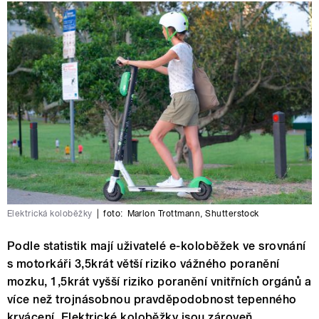
Elektrická koloběžky
|
foto:
Marlon Trottmann
,
Shutterstock
Podle statistik mají uživatelé e-koloběžek ve srovnání
s motorkáři 3,5krát větší riziko vážného poranění
mozku, 1,5krát vyšší riziko poranění vnitřních orgánů a
více než trojnásobnou pravděpodobnost tepenného
krvácení. Elektrické koloběžky jsou zároveň