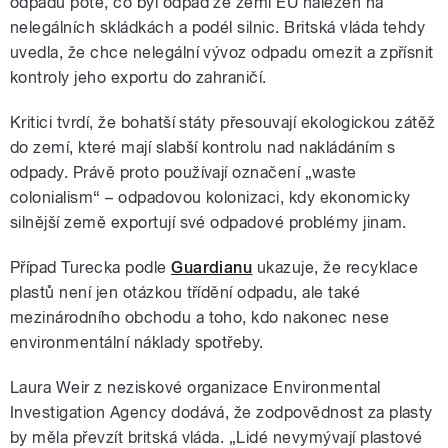
odpadu poté, co byl odpad ze zemí EU nalezen na
nelegálních skládkách a podél silnic. Britská vláda tehdy
uvedla, že chce nelegální vývoz odpadu omezit a zpřísnit
kontroly jeho exportu do zahraničí.
Kritici tvrdí, že bohatší státy přesouvají ekologickou zátěž
do zemí, které mají slabší kontrolu nad nakládáním s
odpady. Právě proto používají označení „waste
colonialism“ – odpadovou kolonizaci, kdy ekonomicky
silnější země exportují své odpadové problémy jinam.
Případ Turecka podle
Guardianu
ukazuje, že recyklace
plastů není jen otázkou třídění odpadu, ale také
mezinárodního obchodu a toho, kdo nakonec nese
environmentální náklady spotřeby.
Laura Weir z neziskové organizace Environmental
Investigation Agency dodává, že zodpovědnost za plasty
by měla převzít britská vláda. „Lidé nevymývají plastové