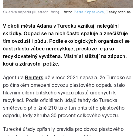
Skládka odpadu (ilustrační foto)
|
foto:
Petra Kopásková
,
Český rozhlas
V okolí města Adana v Turecku vznikají nelegální
skládky. Odpad se na nich často spaluje a znečišťuje
tím ovzduší i půdu. Podle ekologických organizací se
část plastu vůbec nerecykluje, přestože je jako
recyklovatelný vyvážena. Místní si stěžují na zápach,
kouř a zdravotní potíže.
Agentura
Reuters
už v roce 2021 napsala, že Turecko se
po čínském omezení dovozu plastového odpadu stalo
hlavním cílem britského vývozu plastů určených k
recyklaci. Podle oficiálních údajů tehdy do Turecka
směřovalo přibližně 210 tisíc tun britského plastového
odpadu, tedy zhruba 30 procent celkového vývozu.
Turecké úřady zpřísnily pravidla pro dovoz plastového