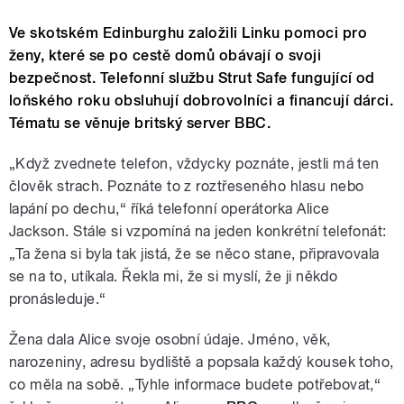
Ve skotském Edinburghu založili Linku pomoci pro
ženy, které se po cestě domů obávají o svoji
bezpečnost. Telefonní službu Strut Safe fungující od
loňského roku obsluhují dobrovolníci a financují dárci.
Tématu se věnuje britský server BBC.
„Když zvednete telefon, vždycky poznáte, jestli má ten
člověk strach. Poznáte to z roztřeseného hlasu nebo
lapání po dechu,“ říká telefonní operátorka Alice
Jackson. Stále si vzpomíná na jeden konkrétní telefonát:
„Ta žena si byla tak jistá, že se něco stane, připravovala
se na to, utíkala. Řekla mi, že si myslí, že ji někdo
pronásleduje.“
Žena dala Alice svoje osobní údaje. Jméno, věk,
narozeniny, adresu bydliště a popsala každý kousek toho,
co měla na sobě. „Tyhle informace budete potřebovat,“