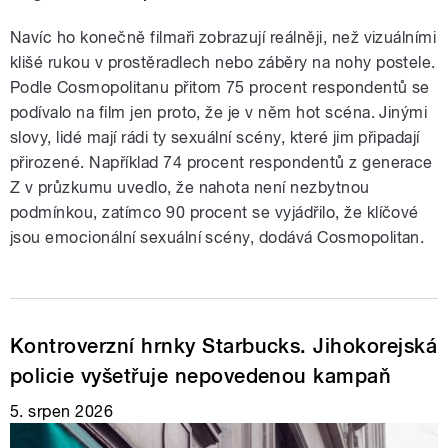
Navíc ho konečně filmaři zobrazují reálněji, než vizuálními
klišé rukou v prostěradlech nebo záběry na nohy postele.
Podle Cosmopolitanu přitom 75 procent respondentů se
podívalo na film jen proto, že je v něm hot scéna. Jinými
slovy, lidé mají rádi ty sexuální scény, které jim připadají
přirozené. Například 74 procent respondentů z generace
Z v průzkumu uvedlo, že nahota není nezbytnou
podmínkou, zatímco 90 procent se vyjádřilo, že klíčové
jsou emocionální sexuální scény, dodává Cosmopolitan.
Kontroverzní hrnky Starbucks. Jihokorejská
policie vyšetřuje nepovedenou kampaň
5. srpen 2026