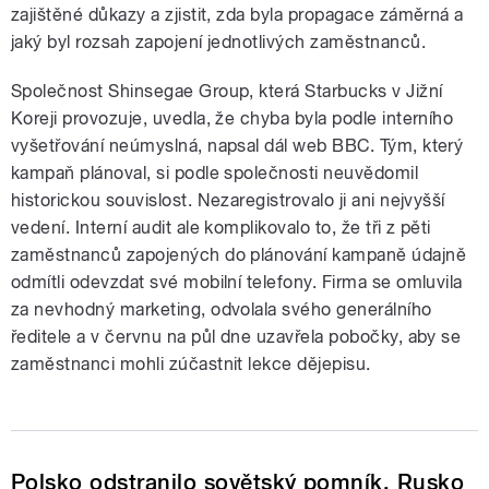
zajištěné důkazy a zjistit, zda byla propagace záměrná a
jaký byl rozsah zapojení jednotlivých zaměstnanců.
Společnost Shinsegae Group, která Starbucks v Jižní
Koreji provozuje, uvedla, že chyba byla podle interního
vyšetřování neúmyslná, napsal dál web BBC. Tým, který
kampaň plánoval, si podle společnosti neuvědomil
historickou souvislost. Nezaregistrovalo ji ani nejvyšší
vedení. Interní audit ale komplikovalo to, že tři z pěti
zaměstnanců zapojených do plánování kampaně údajně
odmítli odevzdat své mobilní telefony. Firma se omluvila
za nevhodný marketing, odvolala svého generálního
ředitele a v červnu na půl dne uzavřela pobočky, aby se
zaměstnanci mohli zúčastnit lekce dějepisu.
Polsko odstranilo sovětský pomník. Rusko