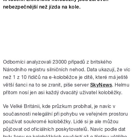
nebezpečnější než jízda na kole.
Odborníci analyzovali 23000 případů z britského
Národního registru silničních nehod. Data ukazují, že víc
než 1 z 10 řidičů na e-koloběžce je dítě, které má ještě
větší šanci na to se zranit, píše server
SkyNews
. Helmu
přitom nosí jen asi každý dvacátý uživatel koloběžky.
Ve Velké Británii, kde průzkum probíhal, je navíc v
současnosti nelegální při pohybu ve veřejném prostoru
používat soukromé koloběžky. Lidé si je ale můžou
půjčovat od oficiálních poskytovatelů. Navíc podle dat
byly ženy na koloběžkách součástí až o třetinu většího