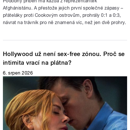
Podobný příběh má každá z reprezentantek
Afghánistánu. A přestože jejich první společné zápasy –
přáteláky proti Cookovým ostrovům, prohrály 0:1 a 0:3,
návrat na trávník pro ně znamená víc, než jen dvě prohry.
Hollywood už není sex-free zónou. Proč se
intimita vrací na plátna?
6. srpen 2026