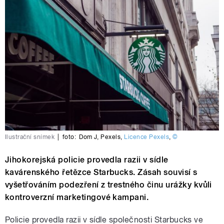
Ilustrační snímek
|
foto:
Dom J
,
Pexels
,
Licence Pexels
,
©
Jihokorejská policie provedla razii v sídle
kavárenského řetězce Starbucks. Zásah souvisí s
vyšetřováním podezření z trestného činu urážky kvůli
kontroverzní marketingové kampani.
Policie provedla razii v sídle společnosti Starbucks ve