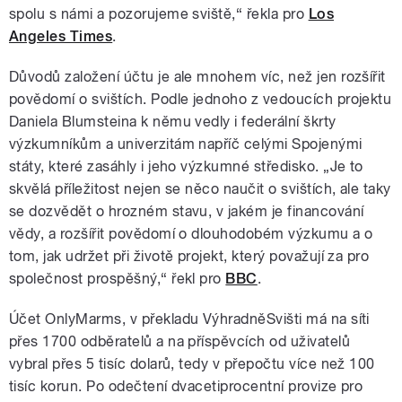
spolu s námi a pozorujeme sviště,“ řekla pro
Los
Angeles Times
.
Důvodů založení účtu je ale mnohem víc, než jen rozšířit
povědomí o svištích. Podle jednoho z vedoucích projektu
Daniela Blumsteina k němu vedly i federální škrty
výzkumníkům a univerzitám napříč celými Spojenými
státy, které zasáhly i jeho výzkumné středisko. „Je to
skvělá příležitost nejen se něco naučit o svištích, ale taky
se dozvědět o hrozném stavu, v jakém je financování
vědy, a rozšířit povědomí o dlouhodobém výzkumu a o
tom, jak udržet při životě projekt, který považují za pro
společnost prospěšný,“ řekl pro
BBC
.
Účet OnlyMarms, v překladu VýhradněSvišti má na síti
přes 1700 odběratelů a na příspěvcích od uživatelů
vybral přes 5 tisíc dolarů, tedy v přepočtu více než 100
tisíc korun. Po odečtení dvacetiprocentní provize pro