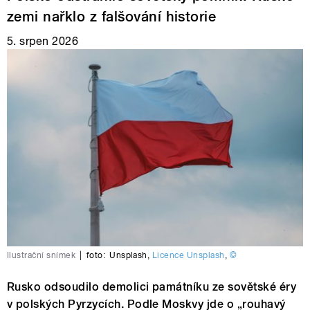
zemi nařklo z falšování historie
5. srpen 2026
Ilustrační snímek
|
foto:
Unsplash
,
Licence Unsplash
,
©
Rusko odsoudilo demolici památníku ze sovětské éry
v polských Pyrzycích. Podle Moskvy jde o „rouhavý