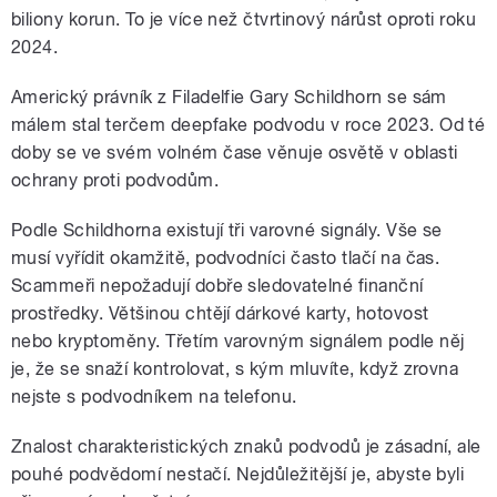
biliony korun. To je více než čtvrtinový nárůst oproti roku
2024.
Americký právník z Filadelfie Gary Schildhorn se sám
málem stal terčem deepfake podvodu v roce 2023. Od té
doby se ve svém volném čase věnuje osvětě v oblasti
ochrany proti podvodům.
Podle Schildhorna existují tři varovné signály. Vše se
musí vyřídit okamžitě, podvodníci často tlačí na čas.
Scammeři nepožadují dobře sledovatelné finanční
prostředky. Většinou chtějí dárkové karty, hotovost
nebo kryptoměny. Třetím varovným signálem podle něj
je, že se snaží kontrolovat, s kým mluvíte, když zrovna
nejste s podvodníkem na telefonu.
Znalost charakteristických znaků podvodů je zásadní, ale
pouhé podvědomí nestačí. Nejdůležitější je, abyste byli