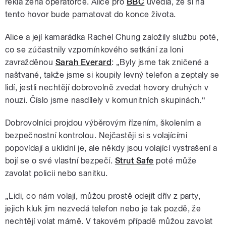
řekla žena operátorce. Alice pro
BBC
uvedla, že si na
tento hovor bude pamatovat do konce života.
Alice a její kamarádka Rachel Chung založily službu poté,
co se zúčastnily vzpomínkového setkání za loni
zavražděnou
Sarah Everard
: „Byly jsme tak zničené a
naštvané, takže jsme si koupily levný telefon a zeptaly se
lidí, jestli nechtějí dobrovolně zvedat hovory druhých v
nouzi. Číslo jsme nasdílely v komunitních skupinách.“
Dobrovolníci projdou výběrovým řízením, školením a
bezpečnostní kontrolou. Nejčastěji si s volajícími
popovídají a uklidní je, ale někdy jsou volající vystrašení a
bojí se o své vlastní bezpečí.
Strut Safe
poté může
zavolat policii nebo sanitku.
„Lidi, co nám volají, můžou prostě odejít dřív z party,
jejich kluk jim nezvedá telefon nebo je tak pozdě, že
nechtějí volat mámě. V takovém případě můžou zavolat