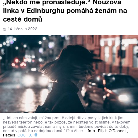
„Někdo mě pronásleduje.“ Nouzová
linka v Edinburghu pomáhá ženám na
cestě domů
14. březen 2022
„Lidi, co nám volají, můžou prostě odejít dřív z party, jejich kluk jim
nezvedá telefon nebo je tak pozdě, že nechtějí volat mámě. V takovém
případě můžou zavolat nám a my si s nimi budeme povídat do té doby,
dokud v pořádku nedojdou domů,“ říká Alice
|
foto:
Elijah O'Donnell
,
Pexels
,
CC0 1.0
,
©