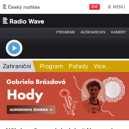
Přejít k hlavnímu obsahu
MENU
ŽIVĚ
PROGRAM
AUDIOARCHIV
KAMERY
Zahraniční
Program
Pořady
Více
…