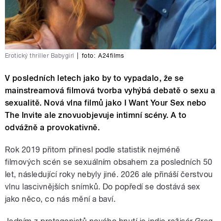
Erotický thriller Babygirl
|
foto:
A24films
V posledních letech jako by to vypadalo, že se
mainstreamová filmová tvorba vyhýbá debatě o sexu a
sexualitě. Nová vlna filmů jako I Want Your Sex nebo
The Invite ale znovuobjevuje intimní scény. A to
odvážně a provokativně.
Rok 2019 přitom přinesl podle statistik nejméně
filmových scén se sexuálním obsahem za posledních 50
let, následující roky nebyly jiné. 2026 ale přináší čerstvou
vlnu lascivnějších snímků. Do popředí se dostává sex
jako něco, co nás mění a baví.