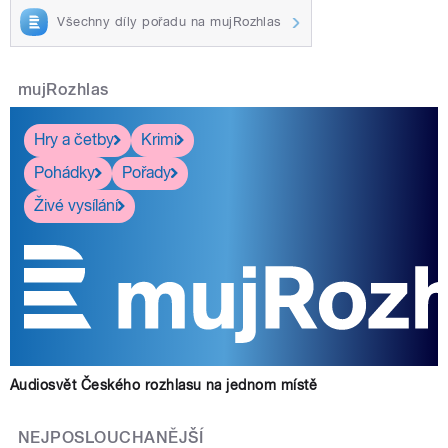
Všechny díly pořadu na mujRozhlas
mujRozhlas
Hry a četby
Krimi
Pohádky
Pořady
Živé vysílání
Audiosvět Českého rozhlasu na jednom místě
NEJPOSLOUCHANĚJŠÍ