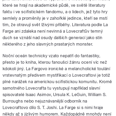
které se hrají na akademické půdě, ve světě literatury
faktu i ve scifistickém fandomu, a o lidech, jež tyto hry
semlely a proměnily je v zahořklé jedince, kteří se mstí
tím, že otravují svět lživými příběhy. Literatura podle La
Farge ani zdaleka není nevinná a Lovecraftův temný
duch se vznáší nad osudy dalších generací jako stín
některého z jeho slavných prastarých monster.
Noční oceán technicky vzato nepatří do fantastiky,
přesto je to kniha, kterou fanoušci žánru ocení víc než
kdokoli jiný. La Fargovo ironické a melancholické toulání
vrstevnatým předivem mystifikací o Lovecraftovi je totiž
plné narážek na americkou scifistickou komunitu. Kromě
samotného Lovecrafta tu vystupují například slavní
spisovatelé Isaac Asimov, Ursula K. LeGuin, William S.
Burroughs nebo nejuznávanější odborník na
Lovecraftovo dílo S. T. Joshi. La Farge si s nimi hraje
někdy až s jízlivým humorem. Každopádně mnohdy není