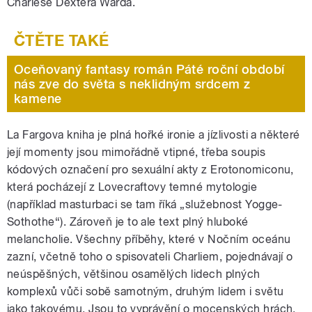
Charlese Dextera Warda.
Oceňovaný fantasy román Páté roční období
nás zve do světa s neklidným srdcem z
kamene
La Fargova kniha je plná hořké ironie a jízlivosti a některé
její momenty jsou mimořádně vtipné, třeba soupis
kódových označení pro sexuální akty z Erotonomiconu,
která pocházejí z Lovecraftovy temné mytologie
(například masturbaci se tam říká „služebnost Yogge-
Sothothe“). Zároveň je to ale text plný hluboké
melancholie. Všechny příběhy, které v Nočním oceánu
zazní, včetně toho o spisovateli Charliem, pojednávají o
neúspěšných, většinou osamělých lidech plných
komplexů vůči sobě samotným, druhým lidem i světu
jako takovému. Jsou to vyprávění o mocenských hrách,