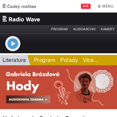
Přejít k hlavnímu obsahu
MENU
ŽIVĚ
PROGRAM
AUDIOARCHIV
KAMERY
Literatura
Program
Pořady
Více
…