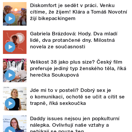
Diskomfort je sedět v práci. Venku
cítíme, že žijem! Klára a Tomáš Novotní
žijí bikepackingem
Gabriela Brázdová: Hody. Dva mladí
lidé, dva protančené dny. Milostná
novela ze současnosti
Velikost 38 jako plus size? Český film
preferuje jediný typ ženského těla, říká
herečka Soukupová
Jde mi to v posteli? Dobrý sex je
o komunikaci, ochotě se učit a cítit se
trapně, říká sexkoučka
Daddy issues nejsou jen popkulturní
nálepka. Ovlivňují naše vztahy a
netýkají se pouze žen