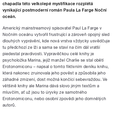
chapadla této velkolepé mystifikace rozplétá
vynikající postmoderní román Paula La Farge Noční
oceán.
Americký mainstreamový spisovatel Paul La Farge v
Nočním oceánu vytvořil frustrující a zároveň opojný sled
dlouhých vyprávění, kde nová vrstva vždycky usvědčuje
tu předchozí ze lži a sama se staví na čím dál vratší
piedestal pravdivosti. Vypravěčkou celé knihy je
psycholožka Marina, jejíž manžel Charlie se stal obětí
Erotonomiconu – napsal o tomto fiktivním deníku knihu,
která nakonec zruinovala jeho pověst a způsobila jeho
záhadné zmizení, dost možná končící sebevraždou. Ve
většině knihy ale Marina dává slovo jiným textům a
mluvčím, ať už jsou to úryvky ze samotného
Erotonomiconu, nebo osobní zpovědi jeho domnělých
autorů.