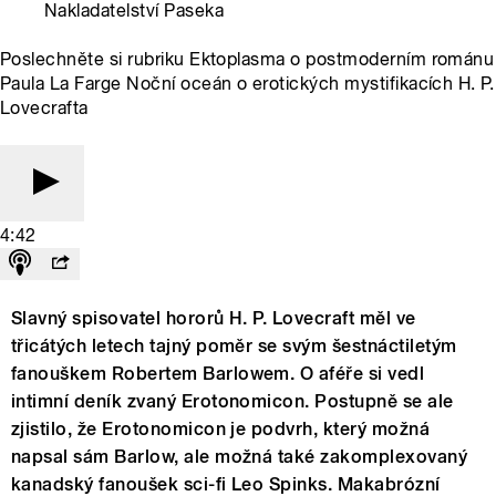
Nakladatelství Paseka
Poslechněte si rubriku Ektoplasma o postmoderním románu
Paula La Farge Noční oceán o erotických mystifikacích H. P.
Lovecrafta
4:42
Slavný spisovatel hororů H. P. Lovecraft měl ve
třicátých letech tajný poměr se svým šestnáctiletým
fanouškem Robertem Barlowem. O aféře si vedl
intimní deník zvaný Erotonomicon. Postupně se ale
zjistilo, že Erotonomicon je podvrh, který možná
napsal sám Barlow, ale možná také zakomplexovaný
kanadský fanoušek sci-fi Leo Spinks. Makabrózní