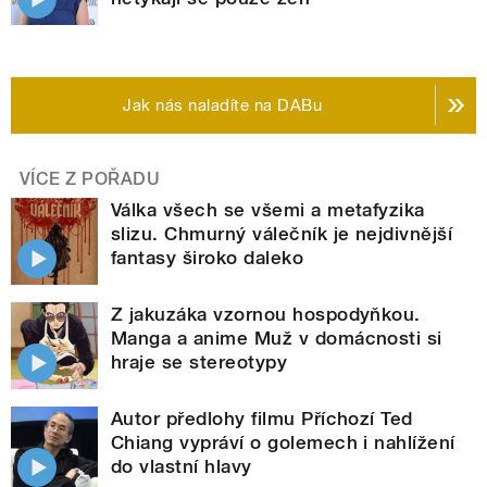
Jak nás naladíte na DABu
VÍCE Z POŘADU
Válka všech se všemi a metafyzika
slizu. Chmurný válečník je nejdivnější
fantasy široko daleko
Z jakuzáka vzornou hospodyňkou.
Manga a anime Muž v domácnosti si
hraje se stereotypy
Autor předlohy filmu Příchozí Ted
Chiang vypráví o golemech i nahlížení
do vlastní hlavy