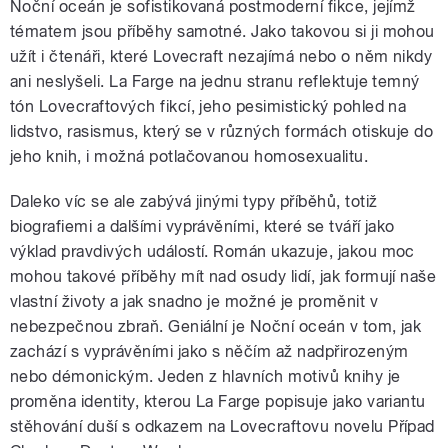
Noční oceán je sofistikovaná postmoderní fikce, jejímž
tématem jsou příběhy samotné. Jako takovou si ji mohou
užít i čtenáři, které Lovecraft nezajímá nebo o něm nikdy
ani neslyšeli. La Farge na jednu stranu reflektuje temný
tón Lovecraftových fikcí, jeho pesimistický pohled na
lidstvo, rasismus, který se v různých formách otiskuje do
jeho knih, i možná potlačovanou homosexualitu.
Daleko víc se ale zabývá jinými typy příběhů, totiž
biografiemi a dalšími vyprávěními, které se tváří jako
výklad pravdivých událostí. Román ukazuje, jakou moc
mohou takové příběhy mít nad osudy lidí, jak formují naše
vlastní životy a jak snadno je možné je proměnit v
nebezpečnou zbraň. Geniální je Noční oceán v tom, jak
zachází s vyprávěními jako s něčím až nadpřirozeným
nebo démonickým. Jeden z hlavních motivů knihy je
proměna identity, kterou La Farge popisuje jako variantu
stěhování duší s odkazem na Lovecraftovu novelu Případ