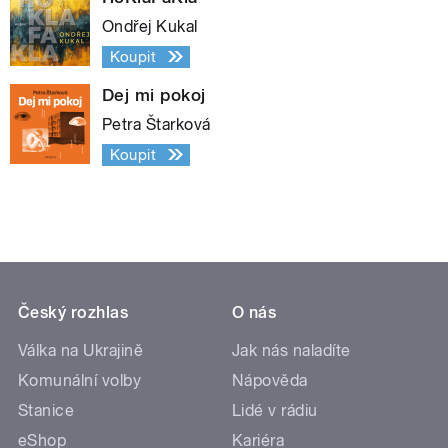
Ondřej Kukal
Koupit
Dej mi pokoj
Petra Štarková
Koupit
Český rozhlas
O nás
Válka na Ukrajině
Jak nás naladíte
Komunální volby
Nápověda
Stanice
Lidé v rádiu
eShop
Kariéra