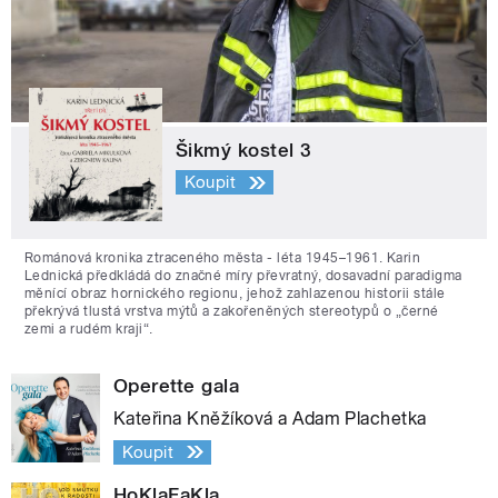
Šikmý kostel 3
Koupit
Románová kronika ztraceného města - léta 1945–1961. Karin
Lednická předkládá do značné míry převratný, dosavadní paradigma
měnící obraz hornického regionu, jehož zahlazenou historii stále
překrývá tlustá vrstva mýtů a zakořeněných stereotypů o „černé
zemi a rudém kraji“.
Operette gala
Kateřina Kněžíková a Adam Plachetka
Koupit
HoKlaFaKla