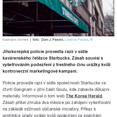
Ilustrační snímek
|
foto:
Dom J
,
Pexels
,
Licence Pexels
,
©
Jihokorejská policie provedla razii v sídle
kavárenského řetězce Starbucks. Zásah souvisí s
vyšetřováním podezření z trestného činu urážky kvůli
kontroverzní marketingové kampani.
Policie provedla razii v sídle společnosti Starbucks ve
čtvrti Gangnam v jižní části Soulu, kde zabavila důkazní
materiály. Informoval o tom web
The Korea Herald
.
Zásah přišel zhruba dva měsíce po zahájení vyšetřování
na základě stížnosti občanské iniciativy. Příkaz k
prohlídce úřady vydaly kvůli podezření ze spáchání