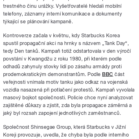
trestného činu urážky. Vyšetřovatelé hledali mobilní
telefony, záznamy interní komunikace a dokumenty
týkající se plánování kampaně.
Kontroverze začala v květnu, kdy Starbucks Korea
spustil propagační akci na hrnky s názvem „Tank Day“,
tedy Den tanků. Kampaň totiž odstartovala v den výročí
povstání v Kwangdžu z roku 1980, při kterém podle
odhadů zahynuly stovky lidí po zásahu armády proti
prodemokratickým demonstrantům. Podle
BBC
část
veřejnosti vnímala motiv tanku jako odkaz na vojenská
vozidla nasazená při potlačení protestů. Kampaň vyvolala
masový bojkot společnosti. Policie chce nyní analyzovat
zajištěné důkazy a zjistit, zda byla propagace záměrná a
jaký byl rozsah zapojení jednotlivých zaměstnanců.
Společnost Shinsegae Group, která Starbucks v Jižní
Koreji provozuje, uvedla, že chyba byla podle interního