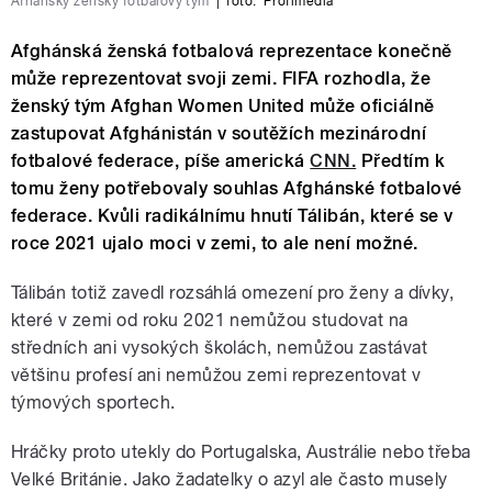
Afhánský ženský fotbalový tým
|
foto:
Profimedia
Afghánská ženská fotbalová reprezentace konečně
může reprezentovat svoji zemi. FIFA rozhodla, že
ženský tým Afghan Women United může oficiálně
zastupovat Afghánistán v soutěžích mezinárodní
fotbalové federace, píše americká
CNN.
Předtím k
tomu ženy potřebovaly souhlas Afghánské fotbalové
federace. Kvůli radikálnímu hnutí Tálibán, které se v
roce 2021 ujalo moci v zemi, to ale není možné.
Tálibán totiž zavedl rozsáhlá omezení pro ženy a dívky,
které v zemi od roku 2021 nemůžou studovat na
středních ani vysokých školách, nemůžou zastávat
většinu profesí ani nemůžou zemi reprezentovat v
týmových sportech.
Hráčky proto utekly do Portugalska, Austrálie nebo třeba
Velké Británie. Jako žadatelky o azyl ale často musely