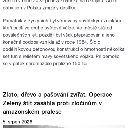
zesílilo v roce 2022 po invazi Ruska na Ukrajinu. Od té
doby jich v Polsku zmizely desítky.
Památník v Pyrzycích byl věnovaný sovětským vojákům,
kteří padli ve druhé světové válce. Ve městě stál od
poválečných let, později byl však přepracován a jeho
konečná podoba vznikla až v roce 1984. Šlo o
obdélníkovou betonovou konstrukci o hmotnosti několika
set tun s reliéfem hlavy sovětského vojáka. Při demolici
se v pátek shromáždilo přibližně 150 lidí.
Zlato, dřevo a pašování zvířat. Operace
Zelený štít zasáhla proti zločinům v
amazonském pralese
5. srpen 2026