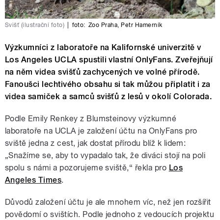
Svišť (ilustrační foto)
|
foto:
Zoo Praha
,
Petr Hamerník
Výzkumníci z laboratoře na Kalifornské univerzitě v
Los Angeles UCLA spustili vlastní OnlyFans. Zveřejňují
na něm videa svišťů zachycených ve volné přírodě.
Fanoušci lechtivého obsahu si tak můžou připlatit i za
videa samiček a samců svišťů z lesů v okolí Colorada.
Podle Emily Renkey z Blumsteinovy výzkumné
laboratoře na UCLA je založení účtu na OnlyFans pro
sviště jedna z cest, jak dostat přírodu blíž k lidem:
„Snažíme se, aby to vypadalo tak, že diváci stojí na poli
spolu s námi a pozorujeme sviště,“ řekla pro
Los
Angeles Times
.
Důvodů založení účtu je ale mnohem víc, než jen rozšířit
povědomí o svištích. Podle jednoho z vedoucích projektu