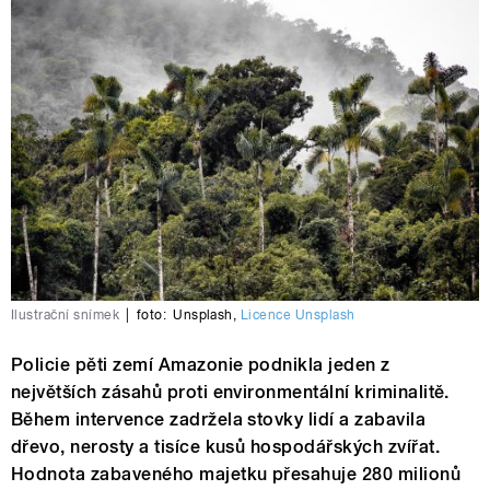
Ilustrační snímek
|
foto:
Unsplash
,
Licence Unsplash
Policie pěti zemí Amazonie podnikla jeden z
největších zásahů proti environmentální kriminalitě.
Během intervence zadržela stovky lidí a zabavila
dřevo, nerosty a tisíce kusů hospodářských zvířat.
Hodnota zabaveného majetku přesahuje 280 milionů