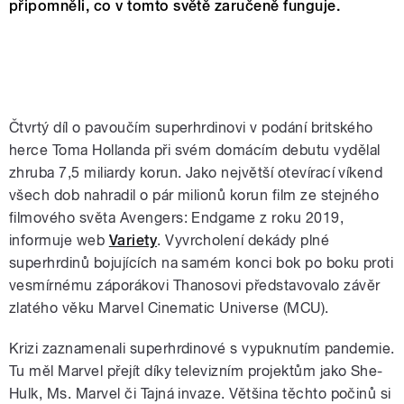
připomněli, co v tomto světě zaručeně funguje.
Čtvrtý díl o pavoučím superhrdinovi v podání britského
herce Toma Hollanda při svém domácím debutu vydělal
zhruba 7,5 miliardy korun. Jako největší otevírací víkend
všech dob nahradil o pár milionů korun film ze stejného
filmového světa Avengers: Endgame z roku 2019,
informuje web
Variety
. Vyvrcholení dekády plné
superhrdinů bojujících na samém konci bok po boku proti
vesmírnému záporákovi Thanosovi představovalo závěr
zlatého věku Marvel Cinematic Universe (MCU).
Krizi zaznamenali superhrdinové s vypuknutím pandemie.
Tu měl Marvel přejít díky televizním projektům jako She-
Hulk, Ms. Marvel či Tajná invaze. Většina těchto počinů si