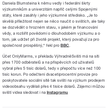
Daniela Blumsteina k němu vedly i federální škrty
výzkumníkům a univerzitám napříč celými Spojenými
státy, které zasáhly i jeho výzkumné středisko. „Je to
skvělá příležitost nejen se něco naučit o svištích, ale taky
se dozvědět o hrozném stavu, v jakém je financování
vědy, a rozšířit povědomí o dlouhodobém výzkumu a o
tom, jak udržet při životě projekt, který považují za pro
společnost prospěšný,“ řekl pro
BBC
.
Účet OnlyMarms, v překladu VýhradněSvišti má na síti
přes 1700 odběratelů a na příspěvcích od uživatelů
vybral přes 5 tisíc dolarů, tedy v přepočtu více než 100
tisíc korun. Po odečtení dvacetiprocentní provize pro
poskytovatele sociální sítě tak svišti na výzkum prodejem
videoobsahu vydělali přes 4 tisíce dolarů. Zájemci můžou
sviští videa sledovat i na
Instagramu