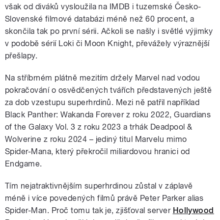
však od diváků vysloužila na IMDB i tuzemské Česko-
Slovenské filmové databázi méně než 60 procent, a
skončila tak po první sérii. Ačkoli se našly i světlé výjimky
v podobě sérií Loki či Moon Knight, převážely výraznější
přešlapy.
Na stříbrném plátně mezitím držely Marvel nad vodou
pokračování o osvědčených tvářích představených ještě
za dob vzestupu superhrdinů. Mezi ně patřil například
Black Panther: Wakanda Forever z roku 2022, Guardians
of the Galaxy Vol. 3 z roku 2023 a trhák Deadpool &
Wolverine z roku 2024 – jediný titul Marvelu mimo
Spider-Mana, který překročil miliardovou hranici od
Endgame.
Tím nejatraktivnějším superhrdinou zůstal v záplavě
méně i více povedených filmů právě Peter Parker alias
Spider-Man. Proč tomu tak je, zjišťoval server
Hollywood