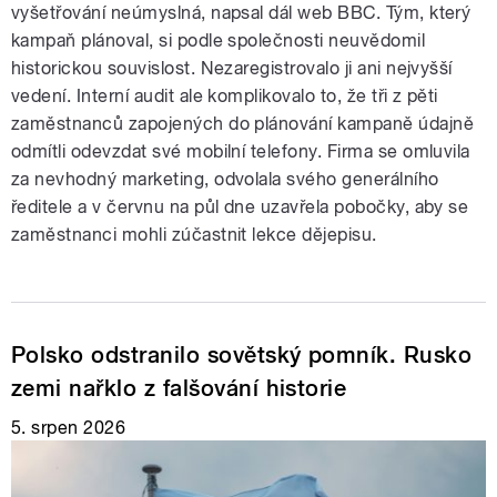
vyšetřování neúmyslná, napsal dál web BBC. Tým, který
kampaň plánoval, si podle společnosti neuvědomil
historickou souvislost. Nezaregistrovalo ji ani nejvyšší
vedení. Interní audit ale komplikovalo to, že tři z pěti
zaměstnanců zapojených do plánování kampaně údajně
odmítli odevzdat své mobilní telefony. Firma se omluvila
za nevhodný marketing, odvolala svého generálního
ředitele a v červnu na půl dne uzavřela pobočky, aby se
zaměstnanci mohli zúčastnit lekce dějepisu.
Polsko odstranilo sovětský pomník. Rusko
zemi nařklo z falšování historie
5. srpen 2026