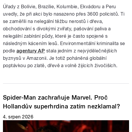
Úřady z Bolívie, Brazílie, Kolumbie, Ekvádoru a Peru
uvedly, že při akci bylo nasazeno přes 3600 policistů. Ti
se zaměřili na nelegální těžbu nerostů i dřeva,
obchodování s divokými zvířaty, pašování paliva a
nelegální zabírání půdy, které je často spojené s
následným kácením lesů. Environmentální kriminalita se
podle
agentury AP
stala jedním z nejvýdělečnějších
byznysů v Amazonii. Je totiž poháněná globální
poptávkou po zlatě, dřevě a volně žijících živočiších.
Spider-Man zachraňuje Marvel. Proč
Hollandův superhrdina zatím nezklamal?
4. srpen 2026