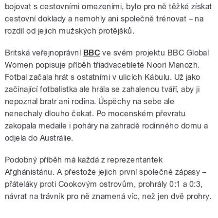
bojovat s cestovními omezeními, bylo pro ně těžké získat
cestovní doklady a nemohly ani společně trénovat – na
rozdíl od jejich mužských protějšků.
Britská veřejnoprávní
BBC
ve svém projektu BBC Global
Women popisuje příběh třiadvacetileté Noori Manozh.
Fotbal začala hrát s ostatními v ulicích Kábulu. Už jako
začínající fotbalistka ale hrála se zahalenou tváří, aby ji
nepoznal bratr ani rodina. Úspěchy na sebe ale
nenechaly dlouho čekat. Po mocenském převratu
zakopala medaile i poháry na zahradě rodinného domu a
odjela do Austrálie.
Podobný příběh má každá z reprezentantek
Afghánistánu. A přestože jejich první společné zápasy –
přáteláky proti Cookovým ostrovům, prohrály 0:1 a 0:3,
návrat na trávník pro ně znamená víc, než jen dvě prohry.