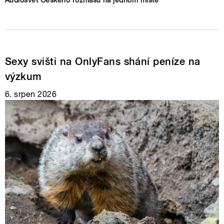
Audiosvět Českého rozhlasu na jednom místě
Sexy svišti na OnlyFans shání peníze na
výzkum
6. srpen 2026