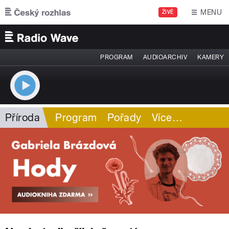
Přejít k hlavnímu obsahu
MENU
ŽIVĚ
PROGRAM
AUDIOARCHIV
KAMERY
Příroda
Program
Pořady
Více
…