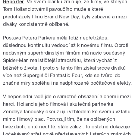
Reporter
. Ve svém článku zmiňuje, že filmy, ve kterých
Tom Holland ztvárnil pavoučího muže a které
předcházely filmu Brand New Day, byly zábavné a mezi
diváky konzistentně oblíbené.
Postava Petera Parkera měla totiž nepřetržitou,
důslednou kontinuitu vedoucí až k novému filmu. Oproti
nedávným superhrdinským filmům má navíc současný
Spider-Man realističtější atmosféru, která vychází z
běžného života. I proto si tento film získal srdce diváků
více než Supergirl či Fantastic Four, kde se tvůrci do
značné míry spoléhali na nadpřirozené počítačové efekty.
V neposlední řadě jde o samotné obsazení a chemii mezi
herci. Holland a jeho filmová i skutečná partnerka
Zendaya fanoušky okouzlují i vzhledem ke svému vztahu
mimo filmový plac. Potvrzují tím, že na oblíbených
hvězdách, chtě nechtě, stále záleží. To ostatně dokazuje
i očekávaný střet nově představených i starých známých