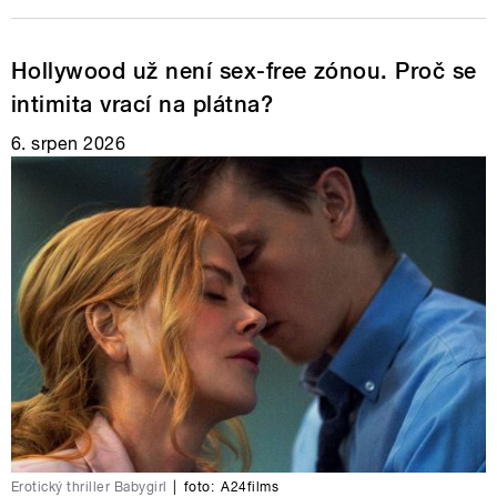
Hollywood už není sex-free zónou. Proč se
intimita vrací na plátna?
6. srpen 2026
Erotický thriller Babygirl
|
foto:
A24films