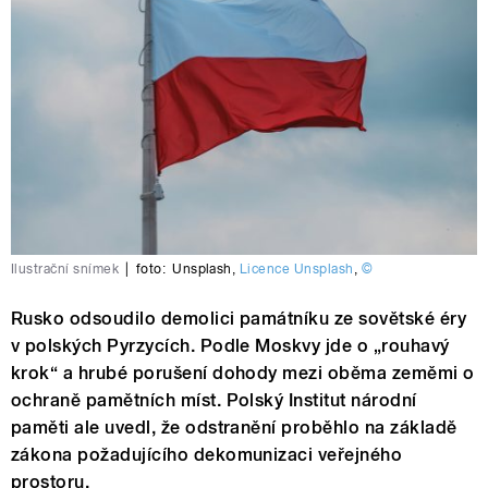
Ilustrační snímek
|
foto:
Unsplash
,
Licence Unsplash
,
©
Rusko odsoudilo demolici památníku ze sovětské éry
v polských Pyrzycích. Podle Moskvy jde o „rouhavý
krok“ a hrubé porušení dohody mezi oběma zeměmi o
ochraně pamětních míst. Polský Institut národní
paměti ale uvedl, že odstranění proběhlo na základě
zákona požadujícího dekomunizaci veřejného
prostoru.