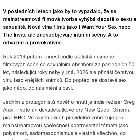
V posledních letech jako by to vypadalo, že se
mainstreamová filmová tvorba vyhýbá debatě o sexu a
sexualitě. Nová vlna filmů jako I Want Your Sex nebo
The Invite ale znovuobjevuje intimní scény. A to
odvážně a provokativně.
Rok 2019 přitom přinesl podle statistik nejméně
filmových scén se sexuálním obsahem za posledních 50
let, následující roky nebyly jiné. 2026 ale přináší čerstvou
vlnu lascivnějších snímků. Do popředí se dostává sex
jako něco, co nás mění a baví.
Jedním z protagonistů nového hnutí je indie režisér Greg
Araki – veterán devadesátkové éry New Queer Cinema,
píše
BBC
. Ve svých dílech pravidelně zobrazuje pro
mainstreamovou společnost kontroverzní témata jako
polyamorii, sadomasochismus a vlastně všechno, co