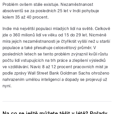
Problém ovšem stále existuje. Nezaměstnanost
absolventů se za posledních 25 let v Indii pohybuje
kolem 35 až 40 procent.
Indie má největší populaci mladých lidí na světě. Celkově
jde o 360 milionů lidí ve věku od 15 do 29 let. Nicméně
míra jejich nezaměstnanosti je čtyřikrát vyšší než u starší
populace a také přesahuje celosvětový průměr. V
posledních letech se tento problém zvýraznil kvůli růstu
počtu lidí vstupujících na trh práce a zlepšení výsledků
ve vzdělávání. Navíc 8 až 12 procent pracovních míst je
podle zprávy Wall Street Bank Goldman Sachs ohroženo
nahrazením umělou inteligencí a dopady se projevují už
nyní.
Na co se ještě můžete těšit v létě? Pořady