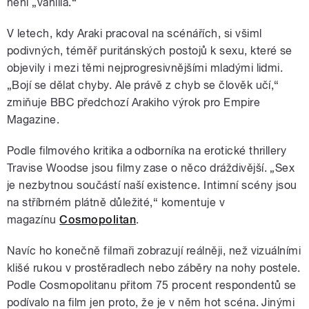
není „vanilla.“
V letech, kdy Araki pracoval na scénářích, si všiml
podivných, téměř puritánských postojů k sexu, které se
objevily i mezi těmi nejprogresivnějšími mladými lidmi.
„Bojí se dělat chyby. Ale právě z chyb se člověk učí,“
zmiňuje BBC předchozí Arakiho výrok pro Empire
Magazine.
Podle filmového kritika a odborníka na erotické thrillery
Travise Woodse jsou filmy zase o něco dráždivější. „Sex
je nezbytnou součástí naší existence. Intimní scény jsou
na stříbrném plátně důležité,
“ komentuje v
magazínu
Cosmopolitan
.
Navíc ho konečně filmaři zobrazují reálněji, než vizuálními
klišé rukou v prostěradlech nebo záběry na nohy postele.
Podle Cosmopolitanu přitom 75 procent respondentů se
podívalo na film jen proto, že je v něm hot scéna. Jinými