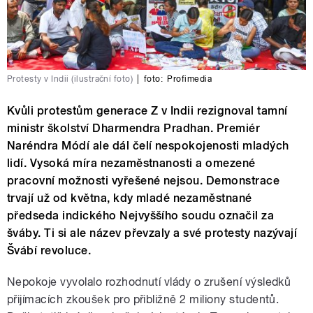
Protesty v Indii (ilustrační foto)
|
foto:
Profimedia
Kvůli protestům generace Z v Indii rezignoval tamní
ministr školství Dharmendra Pradhan. Premiér
Naréndra Módí ale dál čelí nespokojenosti mladých
lidí. Vysoká míra nezaměstnanosti a omezené
pracovní možnosti vyřešené nejsou. Demonstrace
trvají už od května, kdy mladé nezaměstnané
předseda indického Nejvyššího soudu označil za
šváby. Ti si ale název převzaly a své protesty nazývají
Švábí revoluce.
Nepokoje vyvolalo rozhodnutí vlády o zrušení výsledků
přijímacích zkoušek pro přibližně 2 miliony studentů.