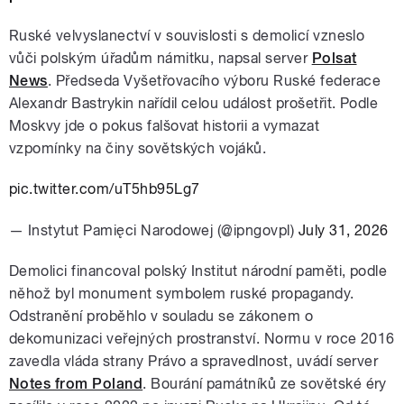
Ruské velvyslanectví v souvislosti s demolicí vzneslo
vůči polským úřadům námitku, napsal server
Polsat
News
. Předseda Vyšetřovacího výboru Ruské federace
Alexandr Bastrykin nařídil celou událost prošetřit. Podle
Moskvy jde o pokus falšovat historii a vymazat
vzpomínky na činy sovětských vojáků.
pic.twitter.com/uT5hb95Lg7
— Instytut Pamięci Narodowej (@ipngovpl)
July 31, 2026
Demolici financoval polský Institut národní paměti, podle
něhož byl monument symbolem ruské propagandy.
Odstranění proběhlo v souladu se zákonem o
dekomunizaci veřejných prostranství. Normu v roce 2016
zavedla vláda strany Právo a spravedlnost, uvádí server
Notes from Poland
. Bourání památníků ze sovětské éry