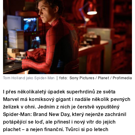
Tom Holland jako Spider-Man
|
foto:
Sony Pictures / Planet / Profimedia
I přes několikaletý úpadek superhrdinů ze světa
Marvel má komiksový gigant i nadále několik pevných
želízek v ohni. Jedním z nich je čerstvě vypuštěný
Spider-Man: Brand New Day, který nejenže zachránil
potápějící se loď, ale přinesl i nový vítr do jejích
plachet – a nejen finanční. Tvůrci si po letech