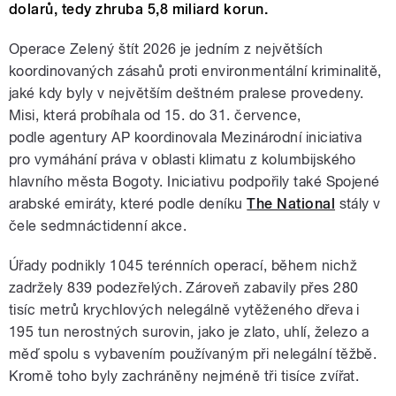
dolarů, tedy zhruba 5,8 miliard korun.
Operace Zelený štít 2026 je jedním z největších
koordinovaných zásahů proti environmentální kriminalitě,
jaké kdy byly v největším deštném pralese provedeny.
Misi, která probíhala od 15. do 31. července,
podle agentury AP koordinovala Mezinárodní iniciativa
pro vymáhání práva v oblasti klimatu z kolumbijského
hlavního města Bogoty. Iniciativu podpořily také Spojené
arabské emiráty, které podle deníku
The National
stály v
čele sedmnáctidenní akce.
Úřady podnikly 1045 terénních operací, během nichž
zadržely 839 podezřelých. Zároveň zabavily přes 280
tisíc metrů krychlových nelegálně vytěženého dřeva i
195 tun nerostných surovin, jako je zlato, uhlí, železo a
měď spolu s vybavením používaným při nelegální těžbě.
Kromě toho byly zachráněny nejméně tři tisíce zvířat.