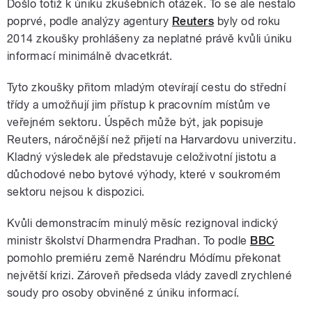
Došlo totiž k úniku zkušebních otázek. To se ale nestalo
poprvé, podle analýzy agentury
Reuters
byly od roku
2014 zkoušky prohlášeny za neplatné právě kvůli úniku
informací minimálně dvacetkrát.
Tyto zkoušky přitom mladým otevírají cestu do střední
třídy a umožňují jim přístup k pracovním místům ve
veřejném sektoru. Úspěch může být, jak popisuje
Reuters, náročnější než přijetí na Harvardovu univerzitu.
Kladný výsledek ale představuje celoživotní jistotu a
důchodové nebo bytové výhody, které v soukromém
sektoru nejsou k dispozici.
Kvůli demonstracím minulý měsíc rezignoval indický
ministr školství Dharmendra Pradhan. To podle
BBC
pomohlo premiéru země Naréndru Módímu překonat
největší krizi. Zároveň předseda vlády zavedl zrychlené
soudy pro osoby obviněné z úniku informací.