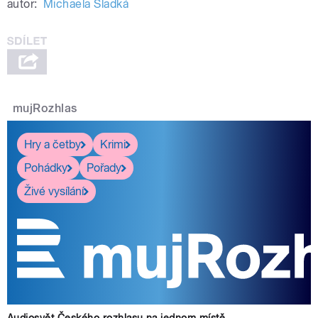
autor:
Michaela Sladká
mujRozhlas
Hry a četby
Krimi
Pohádky
Pořady
Živé vysílání