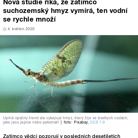
Nová studie říká, že zatímco
suchozemský hmyz vymírá, ten vodní
se rychle množí
4. květen 2020
Úplně opačný trend ale vykazuje hmyz, který žije ve sladkých vodách,
jako jsou jepice nebo pakomáři
|
foto:
Pixabay
,
CC0 1.0
Zatímco vědci pozorují v posledních desetiletích