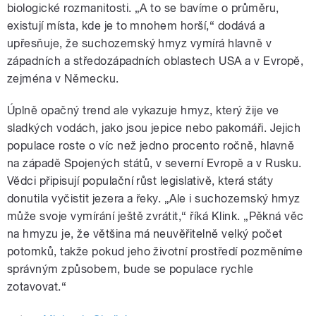
biologické rozmanitosti. „A to se bavíme o průměru,
existují místa, kde je to mnohem horší,“ dodává a
upřesňuje, že suchozemský hmyz vymírá hlavně v
západních a středozápadních oblastech USA a v Evropě,
zejména v Německu.
Úplně opačný trend ale vykazuje hmyz, který žije ve
sladkých vodách, jako jsou jepice nebo pakomáři. Jejich
populace roste o víc než jedno procento ročně, hlavně
na západě Spojených států, v severní Evropě a v Rusku.
Vědci připisují populační růst legislativě, která státy
donutila vyčistit jezera a řeky. „Ale i suchozemský hmyz
může svoje vymírání ještě zvrátit,“ říká Klink. „Pěkná věc
na hmyzu je, že většina má neuvěřitelně velký počet
potomků, takže pokud jeho životní prostředí pozměníme
správným způsobem, bude se populace rychle
zotavovat.“