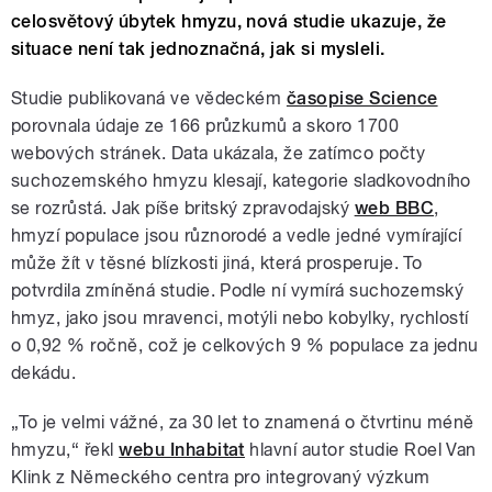
celosvětový úbytek hmyzu, nová studie ukazuje, že
situace není tak jednoznačná, jak si mysleli.
Studie publikovaná ve vědeckém
časopise Science
porovnala údaje ze 166 průzkumů a skoro 1700
webových stránek. Data ukázala, že zatímco počty
suchozemského hmyzu klesají, kategorie sladkovodního
se rozrůstá. Jak píše britský zpravodajský
web BBC
,
hmyzí populace jsou různorodé a vedle jedné vymírající
může žít v těsné blízkosti jiná, která prosperuje. To
potvrdila zmíněná studie. Podle ní vymírá suchozemský
hmyz, jako jsou mravenci, motýli nebo kobylky, rychlostí
o 0,92 % ročně, což je celkových 9 % populace za jednu
dekádu.
„To je velmi vážné, za 30 let to znamená o čtvrtinu méně
hmyzu,“ řekl
webu Inhabitat
hlavní autor studie Roel Van
Klink z Německého centra pro integrovaný výzkum